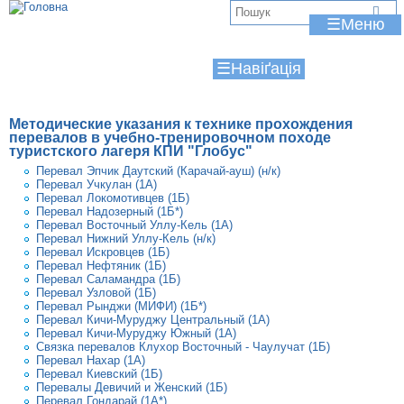
Jump to navigation
В
☰
и
☰
є
т
Методические указания к технике прохождения
у
перевалов в учебно-тренировочном походе
туристского лагеря КПИ "Глобус"
т
Перевал Эпчик Даутский (Карачай-ауш) (н/к)
Перевал Учкулан (1A)
Перевал Локомотивцев (1Б)
Перевал Надозерный (1Б*)
Перевал Восточный Уллу-Кель (1А)
Перевал Нижний Уллу-Кель (н/к)
Перевал Искровцев (1Б)
Перевал Нефтяник (1Б)
Перевал Саламандра (1Б)
Перевал Узловой (1Б)
Перевал Рынджи (МИФИ) (1Б*)
Перевал Кичи-Муруджу Центральный (1A)
Перевал Кичи-Муруджу Южный (1А)
Связка перевалов Клухор Восточный - Чаулучат (1Б)
Перевал Нахар (1А)
Перевал Киевский (1Б)
Перевалы Девичий и Женский (1Б)
Перевал Гондарай (1А*)