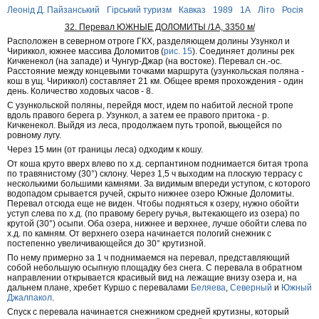
Леонід Д. Пайзанський
Гірський туризм
Кавказ
1989
1А
Літо
Росія
32. Перевал ЮЖНЫЕ ДОЛОМИТЫ /1A, 3350 м/
Расположен в северном отроге ГКХ, разделяющем долины Узункол и
Чириккол, южнее массива Доломитов (
рис. 15
). Соединяет долины рек
Кичкенекол (на западе) и Чунгур-Джар (на востоке). Перевал сн.-ос.
Расстояние между концевыми точками маршрута (узункольская поляна -
кош в ущ. Чириккол) составляет 21 км. Общее время прохождения - один
день. Количество ходовых часов - 8.
С узункольской поляны, перейдя мост, идем по набитой лесной тропе
вдоль правого берега р. Узункол, а затем ее правого притока - р.
Кичкенекол. Выйдя из леса, продолжаем путь тропой, вьющейся по
ровному лугу.
Через 15 мин (от границы леса) одходим к кошу.
От коша круто вверх влево по х.д. серпантином поднимается битая тропа
по травянистому (30°) склону. Через 1,5 ч выходим на плоскую террасу с
несколькими большими камнями. За видимым впереди уступом, с которого
водопадом срывается ручей, скрыто нижнее озеро Южные Доломиты.
Перевал отсюда еще не виден. Чтобы подняться к озеру, нужно обойти
уступ слева по х.д. (по правому берегу ручья, вытекающего из озера) по
крутой (30°) осыпи. Оба озера, нижнее и верхнее, лучше обойти слева по
х.д. по камням. От верхнего озера начинается пологий снежник с
постепенно увеличивающейся до 30° крутизной.
По нему примерно за 1 ч поднимаемся на перевал, представляющий
собой небольшую осыпную площадку без снега. С перевала в обратном
направлении открывается красивый вид на лежащие внизу озера и, на
дальнем плане, хребет Куршо с перевалами
Беляева
,
Северный
и
Южный
Джалпакол
.
Спуск с перевала начинается снежником средней крутизны, который