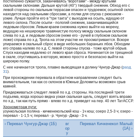
постепенно сужается, заканчиваясь "воротами" - между крутыми
скальными склонами. Дальше крутой (40°) твердый снежник. Обход его с
левой стороны по скальным террасам опасен и трудоемок; осыпной склон
находится над скальными сбросами, а полки для спуска с рюкзаком -
узкие. Лучше пройти его в "три такта" с выходом на осыпь, идущую от
левого склона. После осыпи - пологий снежник, заканчивающийся
ледовым сбросом. Левым краем снежника нужно выйти на морену,
ведущую на неширокую травянистую полосу между скальным склоном
слева по х.д. и ледовым сбросом (ниже его - ручей в глубоком скальном
ложе) справа по х.д. Тропа на этом участке не просматривается. Вскоре
упираемся в скальный сброс в виде небольших бараньих лбов. Обходим
его справа налево по х.д. С левой стороны спуска - тоже крутой обрыв.
Спуск находим недалеко от левого края сброса. Начинается он трещиной
в скале, спустившись в которую, можно просто и безопасно выйти на
широкую полку.
С нее начинается тропа, плавно выводящая в долину Чунгур-Джар (
разд.
31
).
При прохождении перевала в обратном направлении следует быть
внимательным, так как со склонов в Южные Доломиты возможен срыв
камней.
Придерживаться следует левой по х.д. стороны. На последней трети
подъема, когда хорошо видна узкая скальная щель, следует взять вправо
по х.д., так как путь прямо - влево по х.д. приведет на пер. 40 лет ТатАССР.
Хронометраж пути:
узункольская поляна - кичкенекольский кош - 1ч кош; озеро 2,5-3 ч; озеро -
перевал - 1-1,5 ч; перевал - р. Чунгур -Джар - 3 ч.
‹ Перевал Чунгур-Джар (1Б)
вг
Перевал Кичкенекол Малый
ор
(1А) ›
у