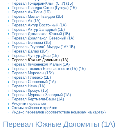
Перевал Гондарай-Клыч (СГУ) (1Б)
Перевал Гвандра-Сакен (Гуагуа) (1Б)
Перевал Ак-Тюбе (1Б)
Перевал Малая Гвандра (1Б)
Перевал Ак (1А)
Перевал Актур Восточный (1А)
Перевал Актур Западный (1Б)
Перевал Джалпакол Южный (1Б)
Перевал Джалпакол Северный (1А)
Перевал Беляева (1Б)
Перевалы "купола" Мырды (1А*-1Б)
Перевал Далар (1Б*)
Перевал Чунгур-Джар (1Б)
Перевал Южные Доломиты (1А)
Перевал Кичкенекол Малый (1А)
Перевал Техника Безопастности (ТБ) (1Б)
Перевал Мурсалы (1Б*)
Перевал Плевако (1Б)
Перевал Солнечный (1А)
Перевал Нажу (1А)
Перевал Крокус (1Б)
Перевал Мурсалы Западный (1А)
Перевал Кертмели-Баши (1А)
Рисунки перевалов
Схемы районов и хребтов
Индекс перевалов (соответствие номерам на картах)
Перевал Южные Доломиты (1А)