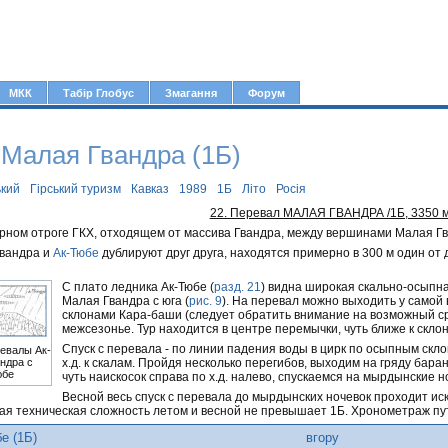
Jump to navigation
МКК
Табір Глобус
Змагання
Форум
Малая Гвандра (1Б)
ький
Гірський туризм
Кавказ
1989
1Б
Літо
Росія
22. Перевал МАЛАЯ ГВАНДРА /1Б, 3350 м
рном отроге ГКХ, отходящем от массива Гвандра, между вершинами Малая Гв
вандра и
Ак-Тюбе
дублируют друг друга, находятся примерно в 300 м один от 
С плато ледника Ак-Тюбе (
разд. 21
) видна широкая скально-осыпн
Малая Гвандра с юга (
рис. 9
). На перевал можно выходить у самой
склонами Кара-баши (следует обратить внимание на возможный ср
межсезонье. Тур находится в центре перемычки, чуть ближе к скло
Спуск с перевала - по линии падения воды в цирк по осыпным скло
ревалы Ак-
х.д. к скалам. Пройдя несколько перегибов, выходим на гряду баран
ндра с
юбе
чуть наискосок справа по х.д. налево, спускаемся на мырдынские н
Весной весь спуск с перевала до мырдынских ночевок проходит и
ая техническая сложность летом и весной не превышает 1Б. Хронометраж п
е (1Б)
вгору