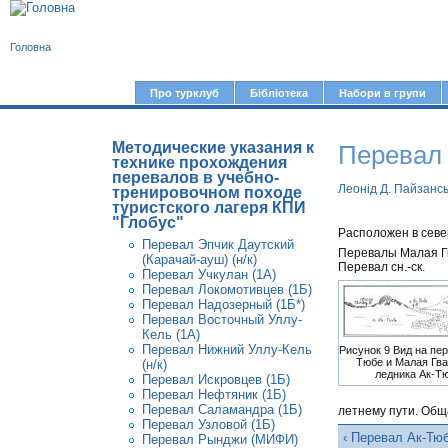
В
Головна
и
є
Про турклуб
Бібліотека
Набори в групи
Г
т
о
у
Методические указания к
Перевал 
л
технике прохождения
перевалов в учебно-
т
о
Леонід Д. Пайзанс
тренировочном походе
в
туристского лагеря КПИ
"Глобус"
н
Расположен в севе
Перевал Эпчик Даутский
Перевалы Малая Г
е
(Карачай-ауш) (н/к)
Перевал сн.-ск.
Перевал Учкулан (1A)
м
Перевал Локомотивцев (1Б)
Перевал Надозерный (1Б*)
е
Перевал Восточный Уллу-
Кель (1А)
н
Перевал Нижний Уллу-Кель
Рисунок 9 Вид на пе
ю
Тюбе и Малая Гва
(н/к)
ледника Ак-Т
Перевал Искровцев (1Б)
Перевал Нефтяник (1Б)
Перевал Саламандра (1Б)
летнему пути. Общ
Перевал Узловой (1Б)
‹ Перевал Ак-Тюб
Перевал Рынджи (МИФИ)