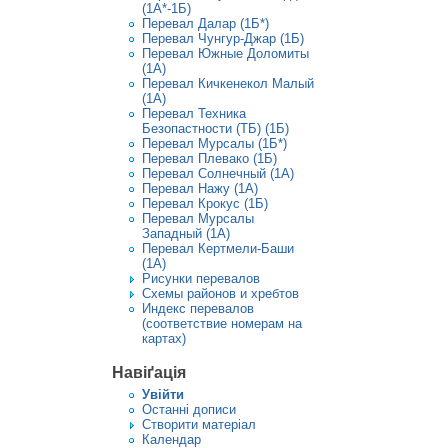
(1А*-1Б)
Перевал Далар (1Б*)
Перевал Чунгур-Джар (1Б)
Перевал Южные Доломиты
(1А)
Перевал Кичкенекол Малый
(1А)
Перевал Техника
Безопастности (ТБ) (1Б)
Перевал Мурсалы (1Б*)
Перевал Плевако (1Б)
Перевал Солнечный (1А)
Перевал Нажу (1А)
Перевал Крокус (1Б)
Перевал Мурсалы
Западный (1А)
Перевал Кертмели-Баши
(1А)
Рисунки перевалов
Схемы районов и хребтов
Индекс перевалов
(соответствие номерам на
картах)
Навіґація
Увiйти
Останні дописи
Створити матерiал
Календар