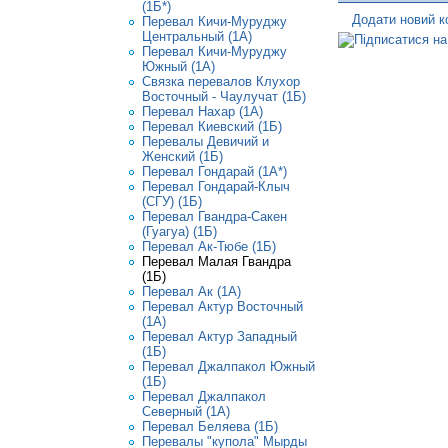
(1Б*)
Додати новий к
Перевал Кичи-Муруджу
Центральный (1A)
Перевал Кичи-Муруджу
Южный (1А)
Связка перевалов Клухор
Восточный - Чаулучат (1Б)
Перевал Нахар (1А)
Перевал Киевский (1Б)
Перевалы Девичий и
Женский (1Б)
Перевал Гондарай (1А*)
Перевал Гондарай-Клыч
(СГУ) (1Б)
Перевал Гвандра-Сакен
(Гуагуа) (1Б)
Перевал Ак-Тюбе (1Б)
Перевал Малая Гвандра
(1Б)
Перевал Ак (1А)
Перевал Актур Восточный
(1А)
Перевал Актур Западный
(1Б)
Перевал Джалпакол Южный
(1Б)
Перевал Джалпакол
Северный (1А)
Перевал Беляева (1Б)
Перевалы "купола" Мырды