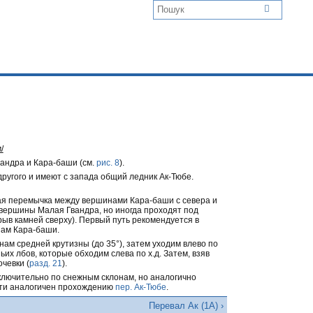
/
андра и Кара-баши (см.
рис. 8
).
другого и имеют с запада общий ледник Ак-Тюбе.
ая перемычка между вершинами Кара-баши с севера и
 вершины Малая Гвандра, но иногда проходят под
ыв камней сверху). Первый путь рекомендуется в
нам Кара-баши.
нам средней крутизны (до 35°), затем уходим влево по
ьих лбов, которые обходим слева по х.д. Затем, взяв
очевки (
разд. 21
).
сключительно по снежным склонам, но аналогично
ути аналогичен прохождению
пер. Ак-Тюбе
.
Перевал Ак (1А) ›