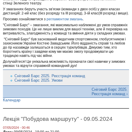
стінці Зеленого театру.
У змаганнях беруть участь зв’язки (команди з двох осіб) у двох класах
дистанцій: 2-ий клас (без розряду та ІІІ розряд), 3-ій клас(ІІІ розряд і вище).
Просимо ознайомитися з
регламентом змагань
.
"Сніговий Барс" – змагання, які максимально наближені до умов справжніх
зимових походів. Це не лише виклик для вашої техніки, але й перевірка на
витривалість, злагодженість у команді та вміння діяти у складних умовах.
"Сніговий Барс" був заснований видатним спортсменом, глобуcятником і
захисником України Костею Завадським. Його відданість справі та любов
до гір назавжди залишаться в серцях турклубівців. Дякуємо тим, хто
боротнить країну і завдяки кому ми маємо змогу продовжувати цю
традицію навіть під час війни.
Долучайтеся! Це унікальна можливість прокачати свої навички у зимових
умовах та відчути справжній командний дух!
Сніговий Барс 2025. Реєстрація команд
Сніговий Барс 2025. Умови
Сніговий Барс 2025.
Реєстрація команд ›
Календар
Лекція "Побудова маршруту" - 09.05.2024
07/05/2024 - 00:46