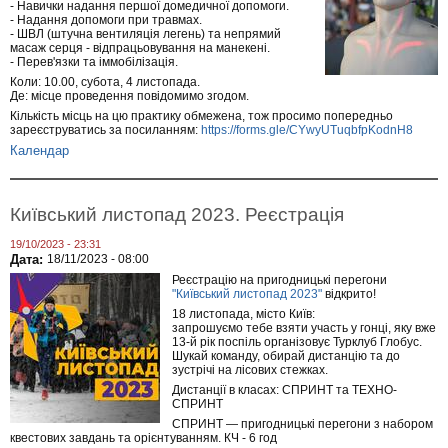
- Навички надання першої домедичної допомоги.
- Надання допомоги при травмах.
- ШВЛ (штучна вентиляція легень) та непрямий
масаж серця - відпрацьовування на манекені.
- Перев'язки та іммобілізація.
Коли: 10.00, субота, 4 листопада.
Де: місце проведення повідомимо згодом.
Кількість місць на цю практику обмежена, тож просимо попередньо
зареєструватись за посиланням:
https://forms.gle/CYwyUTuqbfpKodnH8
Календар
Київський листопад 2023. Реєстрація
19/10/2023 - 23:31
Дата:
18/11/2023 - 08:00
Реєстрацію на пригодницькі перегони
"Київський листопад 2023"
відкрито!
18 листопада, місто Київ:
запрошуємо тебе взяти участь у гонці, яку вже
13-й рік поспіль організовує Турклуб Глобус.
Шукай команду, обирай дистанцію та до
зустрічі на лісових стежках.
Дистанції в класах: СПРИНТ та ТЕХНО-
СПРИНТ
СПРИНТ — пригодницькі перегони з набором
квестових завдань та орієнтуванням. КЧ - 6 год