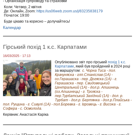
- Організація супроводу та страховки
Коли: Четвер, 2 квітня
Де: Онлайн, Zoom:
https://us06web.zoom.us/j/83235838179
Початок: 19:00
Буде цікаво та корисно – долучайтесь!
Календар
Гірський похід 1 к.с. Карпатами
16/03/2025 - 17:13
Опу
бліковано звіт про гірський
похід 1 к.с.
Карпатами
, який був пройдений в 2024 році
за маршрутом:
с. Чорна Тиса - пол.
Крачуняска - глп.Станіслав (1А) -
оз.Герашаска - пер. Догяска (1А) - г.
Герашаска - пер. Свидовецький
Центральний (1А) - дол.р. Апшинець
(оз.Апшинець) - г. Трояска -
пер.Турбатський Західний (1А) - дол. р.
Турбат - дол.р. Бертянка - дол.р.Плайська -
пол. Рущина - г. Сивулі (1А) - пол.Боревка - г. Ігровець - г. Висока - г.
Софера - с. Осмолода.
Керівник: Анастасія Каріка