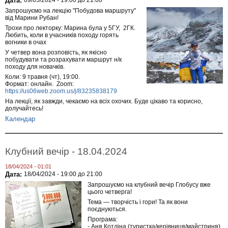
Дата:
09/05/2024 -
19:00
до
21:00
Запрошуємо на лекцію "Побудова маршруту"
від Марини Рубан!
Трохи про лекторку: Марина була у 5ГУ, 2ГК.
Любить, коли в учасників походу горять
вогники в очах
У четвер вона розповість, як якісно
побудувати та розрахувати маршрут н/к
походу для новачків.
Коли: 9 травня (чт), 19:00.
Формат: онлайн. Zoom:
https://us06web.zoom.us/j/83235838179
На лекції, як завжди, чекаємо на всіх охочих. Буде цікаво та корисно,
долучайтесь!
Календар
Клубний вечір - 18.04.2024
18/04/2024 - 01:01
Дата:
18/04/2024 -
19:00
до
21:00
Запрошуємо на клубний вечір Глобусу вже
цього четверга!
Тема — творчість і гори! Та як вони
поєднуються.
Програма:
- Аня Котліна (туристка/керівниця/майстриня)