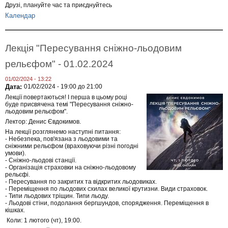
Друзі, плануйте час та приєднуйтесь
Календар
Лекція "Пересування сніжно-льодовим
рельєфом" - 01.02.2024
01/02/2024 - 13:22
Дата:
01/02/2024 -
19:00
до
21:00
Лекції повертаються! І перша в цьому році
буде присвячена темі "Пересування сніжно-
льодовим рельєфом".
Лектор: Денис Євдокимов.
На лекції розглянемо наступні питання:
- Небезпека, пов'язана з льодовими та
сніжними рельєфом (враховуючи різні погодні
умови).
- Сніжно-льодові станції.
- Організація страховки на сніжно-льодовому
рельєфі.
- Пересування по закритих та відкритих льодовиках.
- Переміщення по льодових схилах великої крутизни. Види страховок.
- Типи льодових тріщин. Типи льоду.
- Льодові стіни, подолання бергшундов, спорядження. Переміщення в
кішках.
Коли: 1 лютого (чт), 19:00.