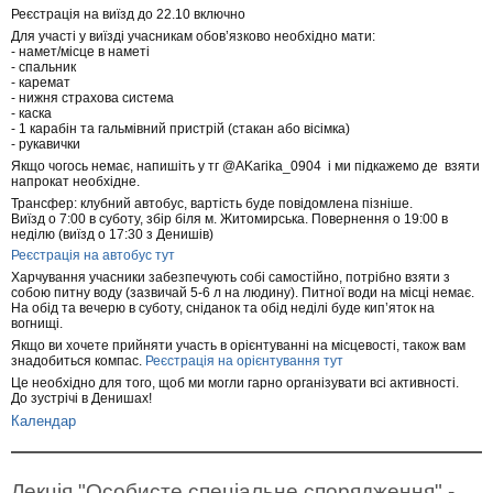
Реєстрація на виїзд до 22.10 включно
Для участі у виїзді учасникам обов’язково необхідно мати:
- намет/місце в наметі
- спальник
- каремат
- нижня страхова система
- каска
- 1 карабін та гальмівний пристрій (стакан або вісімка)
- рукавички
Якщо чогось немає, напишіть у тг @AKarika_0904 і ми підкажемо де взяти
напрокат необхідне.
Трансфер: клубний автобус, вартість буде повідомлена пізніше.
Виїзд о 7:00 в суботу, збір біля м. Житомирська. Повернення о 19:00 в
неділю (виїзд о 17:30 з Денишів)
Реєстрація на автобус тут
Харчування учасники забезпечують собі самостійно, потрібно взяти з
собою питну воду (зазвичай 5-6 л на людину). Питної води на місці немає.
На обід та вечерю в суботу, сніданок та обід неділі буде кип’яток на
вогнищі.
Якщо ви хочете прийняти участь в орієнтуванні на місцевості, також вам
знадобиться компас.
Реєстрація на орієнтування тут
Це необхідно для того, щоб ми могли гарно організувати всі активності.
До зустрічі в Денишах!
Календар
Лекція "Особисте спеціальне спорядження" -