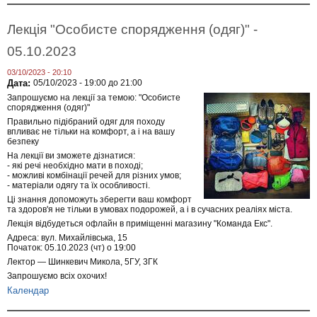
Лекція "Особисте спорядження (одяг)" -
05.10.2023
03/10/2023 - 20:10
Дата:
05/10/2023 -
19:00
до
21:00
Запрошуємо на лекції за темою: "Особисте
спорядження (одяг)"
Правильно підібраний одяг для походу
впливає не тільки на комфорт, а і на вашу
безпеку
На лекції ви зможете дізнатися:
- які речі необхідно мати в поході;
- можливі комбінації речей для різних умов;
- матеріали одягу та їх особливості.
Ці знання допоможуть зберегти ваш комфорт
та здоров'я не тільки в умовах подорожей, а і в сучасних реаліях міста.
Лекція відбудеться офлайн в приміщенні магазину "Команда Екс".
Адреса: вул. Михайлівська, 15
Початок: 05.10.2023 (чт) о 19:00
Лектор — Шинкевич Микола, 5ГУ, 3ГК
Запрошуємо всіх охочих!
Календар