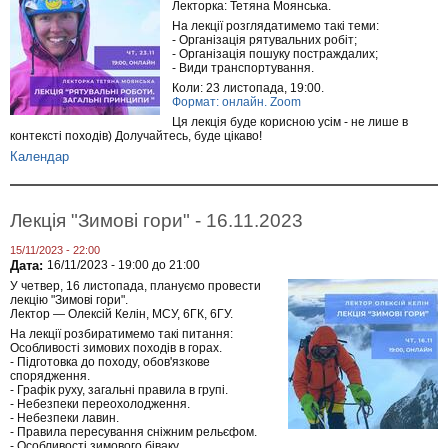
Лекторка: Тетяна Моянська.
На лекції розглядатимемо такі теми:
- Організація рятувальних робіт;
- Організація пошуку постраждалих;
- Види транспортування.
Коли: 23 листопада, 19:00.
Формат: онлайн. Zoom
Ця лекція буде корисною усім - не лише в
контексті походів) Долучайтесь, буде цікаво!
Календар
Лекція "Зимові гори" - 16.11.2023
15/11/2023 - 22:00
Дата:
16/11/2023 -
19:00
до
21:00
У четвер, 16 листопада, плануємо провести
лекцію "Зимові гори".
Лектор — Олексій Келін, МСУ, 6ГК, 6ГУ.
На лекції розбиратимемо такі питання:
Особливості зимових походів в горах.
- Підготовка до походу, обов'язкове
спорядження.
- Графік руху, загальні правила в групі.
- Небезпеки переохолодження.
- Небезпеки лавин.
- Правила пересування сніжним рельєфом.
- Особливості зимового біваку.