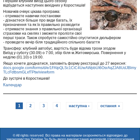
Перший клубний виїзд цього сезону
відбудеться наступних вихідних у Коростишів!
Новачків очікує цікава програма:
- отримаєте навички постановки
- дізнаєтеся більше про види багать, їх
призначення та як їх правильно розводити
- отримаєте знання з правильної організації
страховки на скелях і зможете пролізти свої
перші траси. Також спробуєте самостійно спуститися дюльфером
- проведете вечір біля традиційного спільного багаття
Трансфер: клубний автобус, вартість буде відома трохи згодом
Виїзд у суботу (30.09) о 7:00, збір біля м.Житомирська. Повернення у
неділю (01.10) о 19:00.
Якщо хочете доєднатися, заповніть форму реєстрації до 27 вересня:
docs.google.com/forms/d/e/1FAIpQLSc1CiC4UwAWpbUI6OsrAqZJA8UdJBlmy
TLcFdtbsmGLxfTPtw/viewform
До зустрічі в Коростишеві!
Календар
С
1
2
3
4
наступна ›
остання »
т
о
р
© All rights reserved. Всі права на матеріали охороняються відповідно до
законодавства України.За будь-якого використання матеріалів (гіпер)посилання