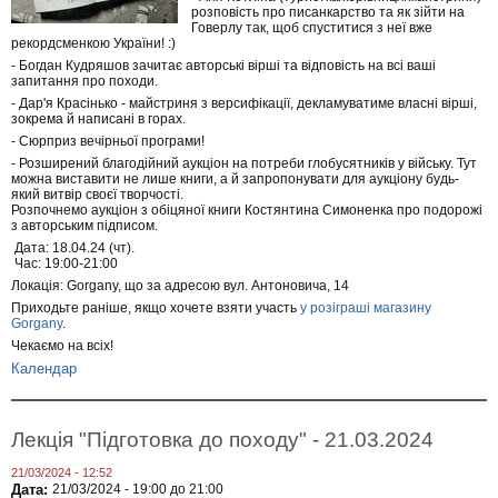
розповість про писанкарство та як зійти на
Говерлу так, щоб спуститися з неї вже
рекордсменкою України! :)
- Богдан Кудряшов зачитає авторські вірші та відповість на всі ваші
запитання про походи.
- Дар'я Красінько - майстриня з версифікації, декламуватиме власні вірші,
зокрема й написані в горах.
- Сюрприз вечірньої програми!
- Розширений благодійний аукціон на потреби глобусятників у війську. Тут
можна виставити не лише книги, а й запропонувати для аукціону будь-
який витвір своєї творчості.
Розпочнемо аукціон з обіцяної книги Костянтина Симоненка про подорожі
з авторським підписом.
Дата: 18.04.24 (чт).
Час: 19:00-21:00
Локація: Gorgany, що за адресою вул. Антоновича, 14
Приходьте раніше, якщо хочете взяти участь
у розіграші магазину
Gorgany
.
Чекаємо на всіх!
Календар
Лекція "Підготовка до походу" - 21.03.2024
21/03/2024 - 12:52
Дата:
21/03/2024 -
19:00
до
21:00