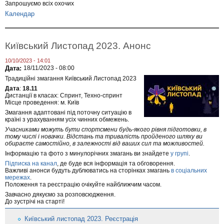
Запрошуємо всіх охочих
Календар
Київський Листопад 2023. Анонс
10/10/2023 - 14:01
Дата:
18/11/2023 - 08:00
Традиційні змагання Київський Листопад 2023
Дата
:
18.11
Дистанції в класах: Спринт, Техно-спринт
Місце проведення: м. Київ
Змагання адаптовані під поточну ситуацію в
країні з урахуванням усіх чинних обмежень.
Учасниками можуть бути спортсмени будь-якого рівня підготовки, в
тому числі і новачки. Відстань та тривалість пройденого шляху ви
обираєте самостійно, в залежності від ваших сил та можливостей.
Інформацію та фото з минулорічних змагань ви знайдете
у групі
.
Підписка на канал
, де буде вся інформація та обговорення.
Важливі анонси будуть дублюватись на сторінках змагань
в соціальних
мережах
.
Положення та реєстрацію очікуйте найближчим часом.
Завчасно дякуємо за розповсюдження.
До зустрічі на старті!
Київський листопад 2023. Реєстрація