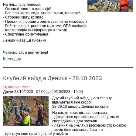
На лекції розглянемо:
- Основні поняття географії
- Все про карти: види, умовні знаки, масштаб
- Сторони світу, компас
- Практичні поради з орієнтування на місцевості
- Робота з електронними картами, GPS-навігація
- Картографічна інформація в поході
- Спортивне орієнтування
Лекцію читає Ед Лисенко
Чекаємо вас в цей четвер!
Календар
Клубний виїзд в Дениші - 28.10.2023
11/10/2023 - 22:13
Дата:
28/10/2023 - 07:00
до
29/10/2023 - 19:00
Другий клубний виїзд цього сезону
відбудеться вже скоро!
28-29.10 їдемо у Дениші на скелі
На виїзді чекає цікава програма:
- дізнаєтеся про спільне неспеціальне
спорядження для походів
- лазіння на скелях з верхньою страховкою
- вечір біля спільного багаття
- орієнтування на місцевості у неділю