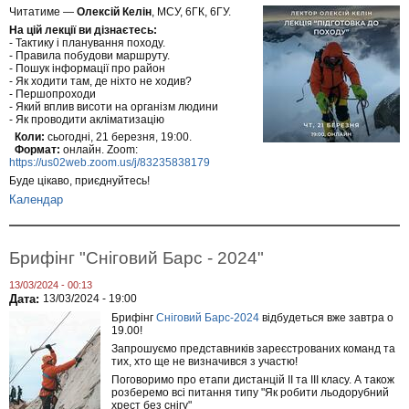
Читатиме —
Олексій Келін
, МСУ, 6ГК, 6ГУ.
На цій лекції ви дізнаєтесь:
- Тактику і планування походу.
- Правила побудови маршруту.
- Пошук інформації про район
- Як ходити там, де ніхто не ходив?
- Першопроходи
- Який вплив висоти на організм людини
- Як проводити акліматизацію
Коли:
сьогодні, 21 березня, 19:00.
Формат:
онлайн. Zoom:
https://us02web.zoom.us/j/83235838179
Буде цікаво, приєднуйтесь!
Календар
Брифінг "Сніговий Барс - 2024"
13/03/2024 - 00:13
Дата:
13/03/2024 - 19:00
Брифінг
Сніговий Барс-2024
відбудеться вже завтра о
19.00!
Запрошуємо представників зареєстрованих команд та
тих, хто ще не визначився з участю!
Поговоримо про етапи дистанцій ІІ та ІІІ класу. А також
розберемо всі питання типу "Як робити льодорубний
хрест без снігу"