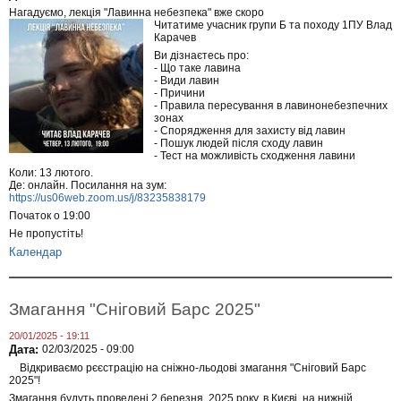
Нагадуємо, лекція "Лавинна небезпека" вже скоро
Читатиме учасник групи Б та походу 1ПУ Влад
Карачев
Ви дізнаєтесь про:
- Що таке лавина
- Види лавин
- Причини
- Правила пересування в лавинонебезпечних
зонах
- Спорядження для захисту від лавин
- Пошук людей після сходу лавин
- Тест на можливість сходження лавини
Коли: 13 лютого.
Де: онлайн. Посилання на зум:
https://us06web.zoom.us/j/83235838179
Початок о 19:00
Не пропустіть!
Календар
Змагання "Сніговий Барс 2025"
20/01/2025 - 19:11
Дата:
02/03/2025 - 09:00
Відкриваємо рєєстрацію на сніжно-льодові змагання "Сніговий Барс
2025"!
Змагання будуть проведені 2 березня 2025 року, в Києві, на нижній