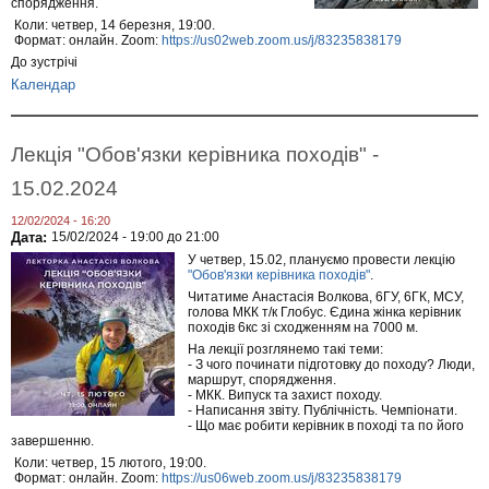
спорядження.
Коли: четвер, 14 березня, 19:00.
Формат: онлайн. Zoom:
https://us02web.zoom.us/j/83235838179
До зустрічі
Календар
Лекція "Обов'язки керівника походів" -
15.02.2024
12/02/2024 - 16:20
Дата:
15/02/2024 -
19:00
до
21:00
У четвер, 15.02, плануємо провести лекцію
"Обов'язки керівника походів"
.
Читатиме Анастасія Волкова, 6ГУ, 6ГК, МСУ,
голова МКК т/к Глобус. Єдина жінка керівник
походів 6кс зі сходженням на 7000 м.
На лекції розглянемо такі теми:
- З чого починати підготовку до походу? Люди,
маршрут, спорядження.
- МКК. Випуск та захист походу.
- Написання звіту. Публічність. Чемпіонати.
- Що має робити керівник в поході та по його
завершенню.
Коли: четвер, 15 лютого, 19:00.
Формат: онлайн. Zoom:
https://us06web.zoom.us/j/83235838179