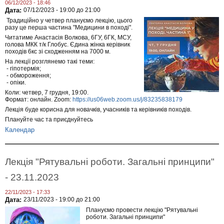
06/12/2023 - 18:46
Дата:
07/12/2023 -
19:00
до
21:00
Традиційно у четвер плануємо лекцію, цього
разу це перша частина "Медицини в поході".
Читатиме Анастасія Волкова, 6ГУ, 6ГК, МСУ,
голова МКК т/к Глобус. Єдина жінка керівник
походів 6кс зі сходженням на 7000 м.
На лекції розглянемо такі теми:
- гіпотермія;
- обмороження;
- опіки.
Коли: четвер, 7 грудня, 19:00.
Формат: онлайн. Zoom:
https://us06web.zoom.us/j/83235838179
Лекція буде корисна для новачків, учасників та керівників походів.
Плануйте час та приєднуйтесь
Календар
Лекція "Рятувальні роботи. Загальні принципи"
- 23.11.2023
22/11/2023 - 17:33
Дата:
23/11/2023 -
19:00
до
21:00
Плануємо провести лекцію "Рятувальні
роботи. Загальні принципи"