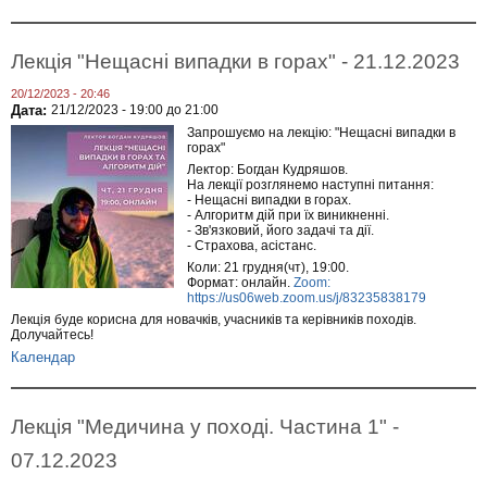
Лекція "Нещасні випадки в горах" - 21.12.2023
20/12/2023 - 20:46
Дата:
21/12/2023 -
19:00
до
21:00
Запрошуємо на лекцію: "Нещасні випадки в
горах"
Лектор: Богдан Кудряшов.
На лекції розглянемо наступні питання:
- Нещасні випадки в горах.
- Алгоритм дій при їх виникненні.
- Зв'язковий, його задачі та дії.
- Страхова, асістанс.
Коли: 21 грудня(чт), 19:00.
Формат: онлайн.
Zoom:
https://us06web.zoom.us/j/83235838179
Лекція буде корисна для новачків, учасників та керівників походів.
Долучайтесь!
Календар
Лекція "Медичина у поході. Частина 1" -
07.12.2023