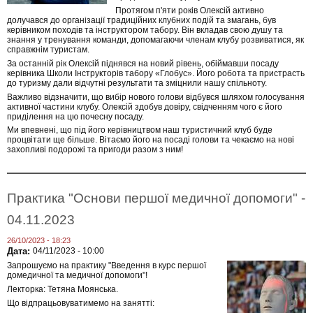
Протягом п'яти років Олексій активно
долучався до організації традиційних клубних подій та змагань, був
керівником походів та інструктором табору. Він вкладав свою душу та
знання у тренування команди, допомагаючи членам клубу розвиватися, як
справжнім туристам.
За останній рік Олексій піднявся на новий рівень, обіймавши посаду
керівника Школи Інструкторів табору «Глобус». Його робота та пристрасть
до туризму дали відчутні результати та зміцнили нашу спільноту.
Важливо відзначити, що вибір нового голови відбувся шляхом голосування
активної частини клубу. Олексій здобув довіру, свідченням чого є його
приділення на цю почесну посаду.
Ми впевнені, що під його керівництвом наш туристичний клуб буде
процвітати ще більше. Вітаємо його на посаді голови та чекаємо на нові
захопливі подорожі та пригоди разом з ним!
Практика "Основи першої медичної допомоги" -
04.11.2023
26/10/2023 - 18:23
Дата:
04/11/2023 - 10:00
Запрошуємо на практику "Введення в курс першої
домедичної та медичної допомоги"!
Лекторка: Тетяна Моянська.
Що відпрацьовуватимемо на занятті: