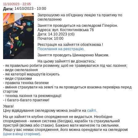
11/10/2023 - 22:05
Дата:
14/10/2023 - 10:00
Запрошуємо на об'єднану лекцію та практику по
скелелазінню
Заняття проводиться на скеледромі Гіперіон.
Адреса: вул. Костянтинівська 76
Дата: 14.10.2023 (сб)
Початок: 10:00
Реєстрація на зайняття обов'язкова !
Посилання на реєстрацію
.
Заняття проводить Шинкаренко Максим.
На цьому зайнятті ви дізнаєтесь:
- як правильно робити розминку, щоб не травмуватися під час лазіння;
- види скелелазіння
- які категорії маршрутів існують
- види страховки
- правила техніка безпеки
- вміння страхувати на землі та як проводиться взаємна перевірка перед
стартом
- техніка лазіння та рекомендації
- і багато-багато практики!
Увага!
Ціну відвідування скеледрому можна знайти на
сайті
.
На це зайняття клубне спорядження не видається. Необхідне
спорядження - нижня система (бесідка), карабін та страхувальний
пристрій (вісімка або стакан). Бажано мати магнезію та скельники.
Якщо у вас немає спорядження, його можна орендувати на скеледромі
(ціни в кінці сторінки)
.