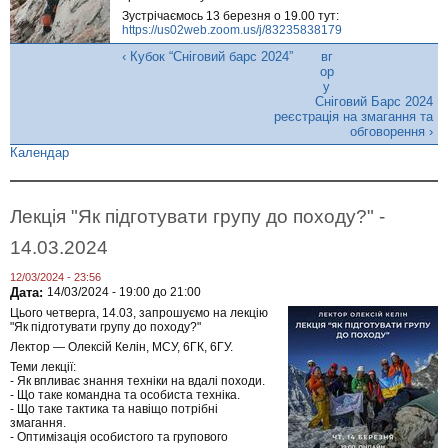
Зустрічаємось 13 березня о 19.00 тут:
https://us02web.zoom.us/j/83235838179
‹ Кубок “Сніговий барс 2024”
вг
ор
у
Сніговий Барс 2024
реєстрація на змагання та
обговорення ›
Календар
Лекція "Як підготувати групу до походу?" -
14.03.2024
12/03/2024 - 23:56
Дата:
14/03/2024 -
19:00
до
21:00
Цього четверга, 14.03, запрошуємо на лекцію
"Як підготувати групу до походу?"
Лектор — Олексій Келін, МСУ, 6ГК, 6ГУ.
Теми лекції:
- Як впливає знання техніки на вдалі походи.
- Що таке командна та особиста техніка.
- Що таке тактика та навіщо потрібні
змагання.
- Оптимізація особистого та групового