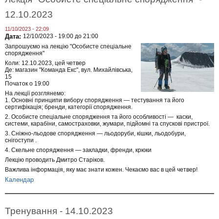
12.10.2023
11/10/2023 - 22:09
Дата:
12/10/2023 -
19:00
до
21:00
Запрошуємо на лекцію "Особисте спеціальне
спорядження"
Коли: 12.10.2023, цей четвер
Де: магазин "Команда Екс", вул. Михайлівська,
15
Початок о 19:00
На лекції розглянемо:
1. Основні принципи вибору спорядження — тестування та його
сертифікація; бренди, категорії спорядження.
2. Особисте спеціальне спорядження та його особливості — каски,
системи, карабіни, самостраховки, жумари, підйомні та спускові пристрої.
3. Сніжно-льодове спорядження — льодоруби, кішки, льодобури,
снігоступи .
4. Скельне спорядження — закладки, френди, крюки
Лекцію проводить Дмитро Старіков.
Важлива інформація, яку має знати кожен. Чекаємо вас в цей четвер!
Календар
Тренування - 14.10.2023