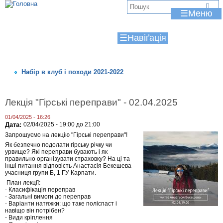
Jump to navigation
☰
☰
Набір в клуб і походи 2021-2022
Лекція "Гірські переправи" - 02.04.2025
01/04/2025 - 16:26
Дата:
02/04/2025 -
19:00
до
21:00
Запрошуємо на лекцію "Гірські переправи"!
Як безпечно подолати гірську річку чи
урвище? Які переправи бувають і як
правильно організувати страховку? На ці та
інші питання відповість Анастасія Бекешева –
учасниця групи Б, 1 ГУ Карпати.
План лекції:
- Класифікація переправ
- Загальні вимоги до переправ
- Варіанти натяжки: що таке поліспаст і
навіщо він потрібен?
- Види кріплення