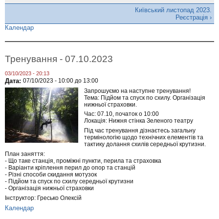
Київський листопад 2023.
Реєстрація ›
Календар
Тренування - 07.10.2023
03/10/2023 - 20:13
Дата:
07/10/2023 -
10:00
до
13:00
Запрошуємо на наступне тренування!
Тема: Підйом та спуск по схилу. Організація
нижньої страховки.
Час: 07.10, початок о 10:00
Локація: Нижня стінка Зеленого театру
Під час тренування дізнаєтесь загальну
термінологію щодо технічних елементів та
тактику долання схилів середньої крутизни.
План заняття:
- Що таке станція, проміжні пункти, перила та страховка
- Варіанти кріплення перил до опор та станцій
- Різні способи скидання мотузок
- Підйом та спуск по схилу середньої крутизни
- Організація нижньої страховки
Інструктор: Гресько Олексій
Календар