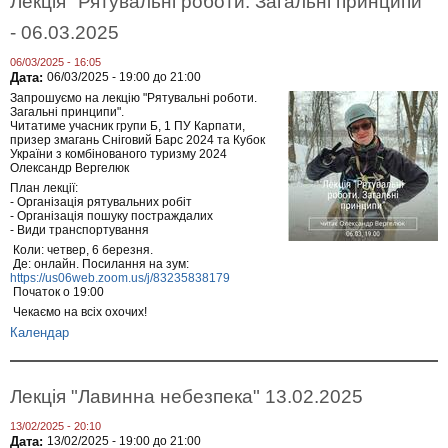
Лекція "Рятувальні роботи. Загальні принципи"
- 06.03.2025
06/03/2025 - 16:05
Дата:
06/03/2025 -
19:00
до
21:00
Запрошуємо на лекцію "Рятувальні роботи.
Загальні принципи".
Читатиме учасник групи Б, 1 ПУ Карпати,
призер змагань Сніговий Барс 2024 та Кубок
України з комбінованого туризму 2024
Олександр Вергелюк
План лекції:
- Організація рятувальних робіт
- Організація пошуку постраждалих
- Види транспортування
Коли: четвер, 6 березня.
Де: онлайн. Посилання на зум:
https://us06web.zoom.us/j/83235838179
Початок о 19:00
Чекаємо на всіх охочих!
Календар
Лекція "Лавинна небезпека" 13.02.2025
13/02/2025 - 20:10
Дата:
13/02/2025 -
19:00
до
21:00