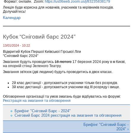
Формат: онлайн. Zoom:
https://us06web.zoom.us/j/83235838179
Лекція буде корисна для новачків, учасників та керівників походів.
Долучайтесь!
Календар
Кубок “Сніговий барс 2024”
13/01/2024 - 10:22
Відкритий Кубок Першої Київської Гірської Ліги
“Сніговий барс 2024”
Змагання будуть проводитись
18 лютого
17 березня 2024 року в м Києві,
на опорній стінці Зеленого Театру.
Змагання зв'язок (дві людини) будуть проводитись в двох класах.
2й клас дистанції - допускаються учасники тільки без розрядів.
3й клас дистанції - допускаються учасники від ІІІ розряду і вище.
Обговорення організації та умов змагань буде відбуватись на форумі:
Реєстрація на змагання та обговорення
Брифінг "Сніговий Барс - 2024"
Сніговий Барс 2024 реєстрація на змагання та обговорення
Брифінг "Сніговий Барс -
2024" ›