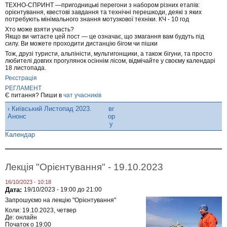
ТЕХНО-СПРИНТ —пригодницькі перегони з набором різних етапів:
орієнтування, квестові завдання та технічні перешкоди, деякі з яких
потребують мінімального знання мотузкової техніки. КЧ - 10 год
Хто може взяти участь?
Якщо ви читаєте цей пост — це означає, що змагання вам будуть під
силу. Ви можете проходити дистанцію бігом чи пішки
Тож, друзі туристи, альпіністи, мультигонщики, а також бігуни, та просто
любителі довгих прогулянок осіннім лісом, відмічайте у своєму календарі
18 листопада.
Реєстрація
РЕГЛАМЕНТ
Є питання? Пиши в
чат учасників
‹ Київський Листопад 2023.
вг
Анонс
ор
у
Календар
Лекція "Орієнтування" - 19.10.2023
16/10/2023 - 10:18
Дата:
19/10/2023 -
19:00
до
21:00
Запрошуємо на лекцію "Орієнтування"
Коли: 19.10.2023, четвер
Де: онлайн
Початок о 19:00