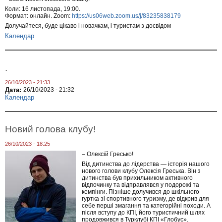
Коли: 16 листопада, 19:00.
Формат: онлайн. Zoom:
https://us06web.zoom.us/j/83235838179
Долучайтеся, буде цікаво і новачкам, і туристам з досвідом
Календар
.
26/10/2023 - 21:33
Дата:
26/10/2023 - 21:32
Календар
Новий голова клубу!
26/10/2023 - 18:25
– Олексій Гресько!
Від дитинства до лідерства — історія нашого
нового голови клубу Олексія Греська. Він з
дитинства був прихильником активного
відпочинку та відправлявся у подорожі та
кемпінги. Пізніше долучився до шкільного
гуртка зі спортивного туризму, де відкрив для
себе перші змагання та категорійні походи. А
після вступу до КПІ, його туристичний шлях
продовжився в Турклубі КПІ «Глобус».