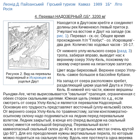
Леонід Д. Пайзанський
Гірський туризм
Кавказ
1989
1Б*
Літо
Росія
4. Перевал НАДОЗЕРНЫЙ /1Б*, 3200 м/
Находится в Даутском хребте и соединяет
долины рек Кичкенекол /левый приток р.
Учкулан/ на востоке и Даут на западе (см.
рис. 1
). Перевал - ск.-ос. Общее время
прохождения /т/л "Глобус" - оз. Искровцев/ -
два дня. Количество ходовых часов - 16-17.
От нижнего уллу-кельского озера (
разд. 3
)
тропа, забирая вправо, выводит нас к
верхнему озеру Уллу-Кель, похожему по
своему очертанию на гигантскую запятую.
Цвет воды бирюзовый. Верхнее озеро Уллу-
Рисунок 2. Вид на перевалы
Кель -самое большое в бассейне Кубани.
Надозерный и
Искровцев
из
На запад от озера расположен хребет,
ущелья Даут
разделяющий цирки ущелий Даута и Уллу-
Кель. В нижней его части, южнее вершины
Рынджи-Аге, четко вырисовывается "овальная" трапеция, ограниченная с
обеих сторон скальными щелями. Южная щель (левая по х.д., если
смотреть от озера Уллу-Кель) и является перевалом Надозерный.
Основную его трудность представляет восточный (уллу-кельский) склон.
От верхнего озера Уллу-Кель по травянистому, затем конгломератно-
осыпному склону надо подниматься на ледник перед перевальным
взлетом. Ледник закрытый, в конце его (перед выходом на скальный
склон) имеется небольшой бергшрунд. Перевальный взлет -
камнеопасный скальный склон до 40 м, в отдельных местах очень крутой
(до 60°). Для его преодоления нужны вертикальные перила, по которым
можно подняться на скальную полку. Вдоль нее протянута одна веревка