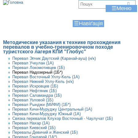
Jump to navigation
В
☰
и
☰
є
т
Методические указания к технике прохождения
у
перевалов в учебно-тренировочном походе
туристского лагеря КПИ "Глобус"
т
Перевал Эпчик Даутский (Карачай-ауш) (н/к)
Перевал Учкулан (1A)
Перевал Локомотивцев (1Б)
Перевал Надозерный (1Б*)
Перевал Восточный Уллу-Кель (1А)
Перевал Нижний Уллу-Кель (н/к)
Перевал Искровцев (1Б)
Перевал Нефтяник (1Б)
Перевал Саламандра (1Б)
Перевал Узловой (1Б)
Перевал Рынджи (МИФИ) (1Б*)
Перевал Кичи-Муруджу Центральный (1A)
Перевал Кичи-Муруджу Южный (1А)
Связка перевалов Клухор Восточный - Чаулучат (1Б)
Перевал Нахар (1А)
Перевал Киевский (1Б)
Перевалы Девичий и Женский (1Б)
Перевал Гондарай (1А*)