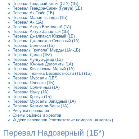
Перевал Гондарай-Клыч (СГУ) (1Б)
Перевал Гвандра-Сакен (Гуагуа) (1Б)
Перевал Ак-Тюбе (1Б)
Перевал Малая Гвандра (1Б)
Перевал Ак (1А)
Перевал Актур Восточный (1А)
Перевал Актур Западный (1Б)
Перевал Джалпакол Южный (1Б)
Перевал Джалпакол Северный (1А)
Перевал Беляева (1Б)
Перевалы "купола" Мырды (1А*-1Б)
Перевал Далар (1Б*)
Перевал Чунгур-Джар (1Б)
Перевал Южные Доломиты (1А)
Перевал Кичкенекол Малый (1А)
Перевал Техника Безопастности (ТБ) (1Б)
Перевал Мурсалы (1Б*)
Перевал Плевако (1Б)
Перевал Солнечный (1А)
Перевал Нажу (1А)
Перевал Крокус (1Б)
Перевал Мурсалы Западный (1А)
Перевал Кертмели-Баши (1А)
Рисунки перевалов
Схемы районов и хребтов
Индекс перевалов (соответствие номерам на картах)
Перевал Надозерный (1Б*)