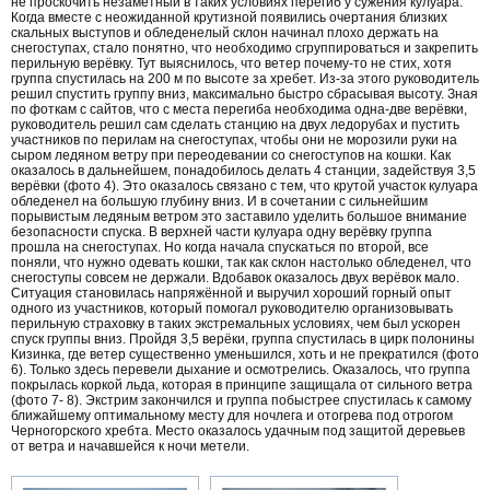
не проскочить незаметный в таких условиях перегиб у сужения кулуара.
Когда вместе с неожиданной крутизной появились очертания близких
скальных выступов и обледенелый склон начинал плохо держать на
снегоступах, стало понятно, что необходимо сгруппироваться и закрепить
перильную верёвку. Тут выяснилось, что ветер почему-то не стих, хотя
группа спустилась на 200 м по высоте за хребет. Из-за этого руководитель
решил спустить группу вниз, максимально быстро сбрасывая высоту. Зная
по фоткам с сайтов, что с места перегиба необходима одна-две верёвки,
руководитель решил сам сделать станцию на двух ледорубах и пустить
участников по перилам на снегоступах, чтобы они не морозили руки на
сыром ледяном ветру при переодевании со снегоступов на кошки. Как
оказалось в дальнейшем, понадобилось делать 4 станции, задействуя 3,5
верёвки (фото 4). Это оказалось связано с тем, что крутой участок кулуара
обледенел на большую глубину вниз. И в сочетании с сильнейшим
порывистым ледяным ветром это заставило уделить большое внимание
безопасности спуска. В верхней части кулуара одну верёвку группа
прошла на снегоступах. Но когда начала спускаться по второй, все
поняли, что нужно одевать кошки, так как склон настолько обледенел, что
снегоступы совсем не держали. Вдобавок оказалось двух верёвок мало.
Ситуация становилась напряжённой и выручил хороший горный опыт
одного из участников, который помогал руководителю организовывать
перильную страховку в таких экстремальных условиях, чем был ускорен
спуск группы вниз. Пройдя 3,5 верёки, группа спустилась в цирк полонины
Кизинка, где ветер существенно уменьшился, хоть и не прекратился (фото
6). Только здесь перевели дыхание и осмотрелись. Оказалось, что группа
покрылась коркой льда, которая в принципе защищала от сильного ветра
(фото 7- 8). Экстрим закончился и группа побыстрее спустилась к самому
ближайшему оптимальному месту для ночлега и отогрева под отрогом
Черногорского хребта. Место оказалось удачным под защитой деревьев
от ветра и начавшейся к ночи метели.