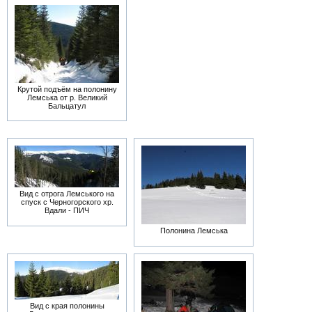
Крутой подъём на полонину
Лемська от р. Великий
Бальцатул
Вид с отрога Лемського на
спуск с Черногорского хр.
Вдали - ПИЧ
Полонина Лемська
Вид с края полонины