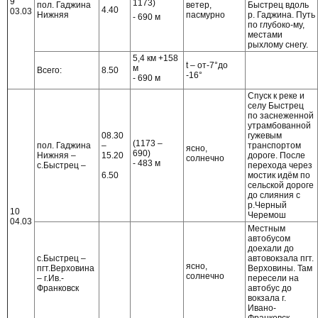
9
1173)
пол. Гаджина
ветер,
Быстрец вдоль
4.40
03.03
Нижняя
пасмурно
р. Гаджина. Путь
- 690 м
по глубоко-му,
местами
рыхлому снегу.
5,4 км +158
t – от-7°до
м
Всего:
8.50
-16°
- 690 м
Спуск к реке и
селу Быстрец
по заснеженной
утрамбованной
08.30
гужевым
(1173 –
пол. Гаджина
–
транспортом
ясно,
690)
Нижняя –
15.20
дороге. После
солнечно
- 483 м
с.Быстрец –
перехода через
6.50
мостик идём по
сельской дороге
до слияния с
р.Черный
10
Черемош
04.03
Местным
автобусом
доехали до
с.Быстрец –
автовокзала пгт.
ясно,
пгт.Верховина
Верховины. Там
солнечно
– г.Ив.-
пересели на
Франковск
автобус до
вокзала г.
Ивано-
Франковск.