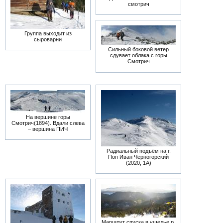
смотрич
Группа выходит из
сыроварни
Сильный боковой ветер
сдувает облака с горы
Смотрич
На вершине горы
Смотрич(1894). Вдали слева
– вершина ПИЧ
Радиальный подъём на г.
Поп Иван Черногорский
(2020, 1А)
Маршрут спуска в ущелье р.