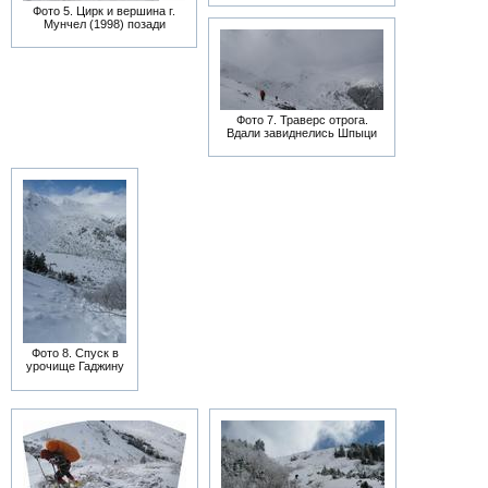
Фото 5. Цирк и вершина г.
Мунчел (1998) позади
Фото 7. Траверс отрога.
Вдали завиднелись Шпыци
Фото 8. Спуск в
урочище Гаджину