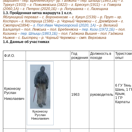
(вариант - пер. Бребенескул)– ур. Гаджина – пер. Шпыци (1863,1Б) – г.
Туркул (1933) – г. Пожижевська (1822) – г. Брескул (1911) – г. Говерла
(2060,1А) – г. Петрос (2020,1Б) – р. Лопушанка – с. Лазещина
1.3. Пройденная нитка маршрута 1 к.сл.
Яблуницкий перевал – с. Вороненкове – г. Кукул (1539) – р. Прут – хр.
Кострич – г. Кострица (1586) – р. Чорный Черемош – с. Дземброня – г.
Смотрич(1894) –
г. Поп Иван Черногорский (2020, 1А)
– р. Великий
Балцатул – пол. Лемська – пол. Бребеняска –
пер. Кизи (1972,1Б)
– пол.
Кизинка –
пер. Шпыци (1863,1Б)
– пол. Гаджина Вышня – пол. Гаджина
Ныжня – с. Быстрец – р. Чорный Черемош – смт. Верховина
1.4. Данные об участниках
Год
Должность в
Туристски
Ф.И.О.
рождения
походе
опыт
6 ГУ Тянь
Куконеску
Шань, 1 Г
Руслан
Крым,
1963
руководитель
1 ГР
Николаевич
Карпаты
Куконеску
Руслан
Николаевич