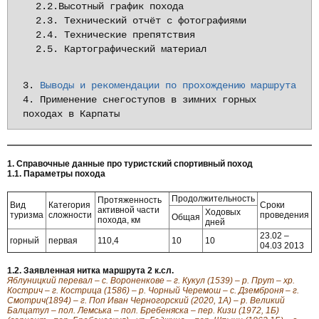
2.2.Высотный график похода

2.3. Технический отчёт с фотографиями

2.4. Технические препятствия

2.5. Картографический материал
3. 
Выводы и рекомендации по прохождению маршрута
4. Применение снегоступов в зимних горных 
походах в Карпаты
1. Справочные данные про туристский спортивный поход
1.1. Параметры похода
Продолжительность
Протяженность
Вид
Категория
Сроки
активной части
Ходовых
туризма
сложности
проведения
Общая
похода, км
дней
23.02 –
горный
первая
110,4
10
10
04.03 2013
1.2. Заявленная нитка маршрута 2 к.сл.
Яблуницкий перевал – с. Вороненкове – г. Кукул (1539) – р. Прут – хр.
Кострич – г. Кострица (1586) – р. Чорный Черемош – с. Дземброня – г.
Смотрич(1894) – г. Поп Иван Черногорский (2020, 1А) – р. Великий
Балцатул – пол. Лемська – пол. Бребеняска – пер. Кизи (1972, 1Б)