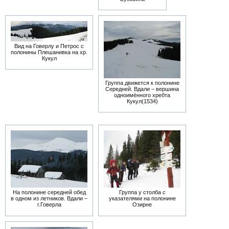
Вид на Говерлу и Петрос с
полонины Плешанивка на хр.
Кукул
Группа движется к полонине
Середней. Вдали – вершина
одноимённого хребта
Кукул(1534)
На полонине середней обед
Группа у столба с
в одном из летников. Вдали –
указателями на полонине
г.Говерла
Озирне