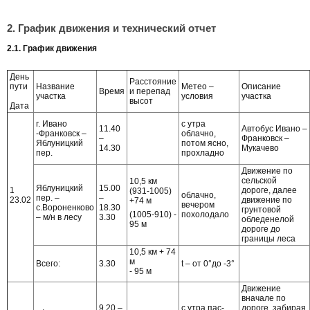
2. График движения и технический отчет
2.1. График движения
День
Расстояние
пути
Название
Метео –
Описание
Время
и перепад
участка
условия
участка
высот
Дата
г. Ивано
с утра
11.40
Автобус Ивано –
-Франковск –
облачно,
–
Франковск –
Яблуницкий
потом ясно,
14.30
Мукачево
пер.
прохладно
Движение по
сельской
10,5 км
Яблуницкий
15.00
1
дороге, далее
(931-1005)
облачно,
пер. –
–
23.02
движение по
+74 м
вечером
с.Вороненково
18.30
грунтовой
(1005-910) -
похолодало
– м/н в лесу
3.30
обледенелой
95 м
дороге до
границы леса
10,5 км + 74
м
Всего:
3.30
t – от 0°до -3°
- 95 м
Движение
вначале по
9.20 –
с утра пас-
дороге, забирая