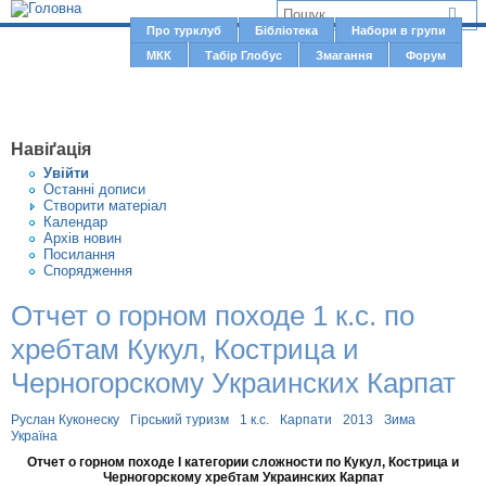
Jump to navigation
В
Про турклуб
Бібліотека
Набори в групи
Г
МКК
Табір Глобус
Змагання
Форум
и
о
є
л
о
т
Навіґація
в
у
Увiйти
н
Останні дописи
т
Створити матерiал
е
Календар
м
Архів новин
Посилання
е
Спорядження
н
Отчет о горном походе 1 к.с. по
ю
хребтам Кукул, Кострица и
Черногорскому Украинских Карпат
Руслан Куконеску
Гірський туризм
1 к.с.
Карпати
2013
Зима
Україна
Отчет о горном походе I категории сложности по Кукул, Кострица и
Черногорскому хребтам Украинских Карпат