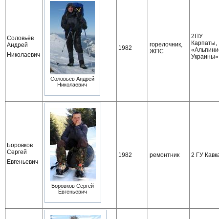
2ПУ
Соловьёв
Карпаты,
горелочник,
Андрей
1982
«Альпини
ЖПС
Николаевич
Украины»
Соловьёв Андрей
Николаевич
Боровков
Сергей
1982
ремонтник
2 ГУ Кавк
Евгеньевич
Боровков Сергей
Евгеньевич