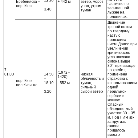
13.20
+ 442 м
Бребеняска –
ветер, мороз
частично по
пер. Кизи
упал; утром -
засыпанной
3.40
туман
лыжне на
полонинах.
Движение
тропой потом
по твердому
насту с
провалива-
нием. Далее при
увеличении
критического
угла наклона
склона выше
30°, при выходе
7
на хребет,
(1972 -
01.03
14.50
низкая
применена
1420)
–
облачность и
страховка с
пер. Кизи –
- 552 м
18.10
туман;
использованием
пол.Кизинка
сильный
одной
3.20
сырой ветер
перильной
верёвки в
кошках.
Опасный
обледене-лый
участок: 30 – 35
м. Под ПИЧ из-
за крутизы
склона
пришлось
вместо