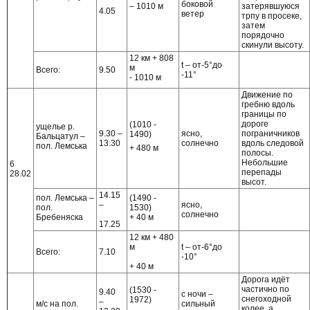
боковой
– 1010 м
затерявшуюся
4.05
ветер
трпу в просеке,
затем
порядочно
скинули высоту.
12 км + 808
t – от-5°до
м
Всего:
9.50
-11°
- 1010 м
Движение по
гребню вдоль
границы по
дороге
(1010 -
ущелье р.
9.30 –
ясно,
пограничников
1490)
Бальцатул –
13.30
солнечно
вдоль следовой
пол. Лемська
+ 480 м
полосы.
Небольшие
6
перепады
28.02
высот.
14.15
пол. Лемська –
(1490 -
–
ясно,
пол.
1530)
солнечно
Бребеняска
+ 40 м
17.25
12 км + 480
м
t – от-6°до
Всего:
7.10
-10°
+ 40 м
Дорога идёт
частично по
(1530 -
9.40
с ночи –
снегоходной
1972)
–
м/с на пол.
сильный
колее, а