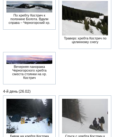
По хребту Кострич к
полонине Болота. Вдали
справа – Черногорский хр.
Траверс хребта Кострич по
целинному снегу
Вечерняя панорама
Черногорского хребта
сместа стоянки на хр.
Кострич
4-й день (26.02)
Бивак на хребте Кострич
Спуск с хребта Кострич к