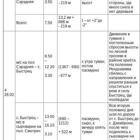
Сэрэдняя
3.50
- 219 м
высот
стороны, где
много снега и
нет деревьев
13,2 км +
t – от +2°до
686 м
Всего:
7.50
-2°
- 219 м
Движение в
тумане с
постепенным
сбросом высоты
по лесной
просеке в
8.50
районе хребта.
–
с утра туман,
м/с на пол.
На полонине
потом
12.20
Сэрэдняя – с.
(1367 - 690)
Рендзакивка
пасмурно
Быстрец
сбились с
3.30
- 677 м
направления и
решили раньше
спуститься к
4
реке и селу
26.02
Быстрец, где
пообедали
Всю вторую
половину дня
шли по дороге
13.00
с. Быстрец –
(690 –
пасмурно,
от с. Быстрец до
–
м/с в
1212)
сыро, к
с. Дземброни,
16.10
сыроварне на
вечеру опять
после чего
пол. Смотрич
+ 522 м
туман
поднялись к
3.10
сыроварне на