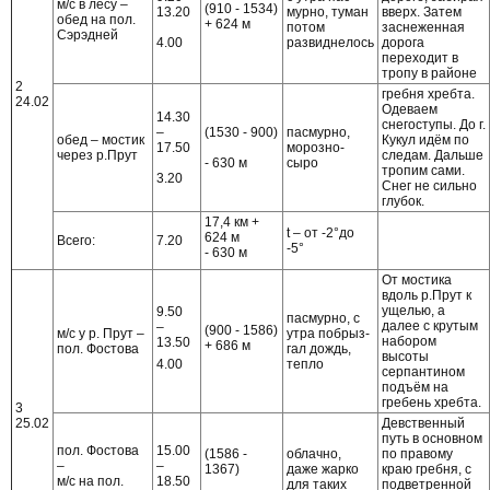
м/с в лесу –
(910 - 1534)
13.20
мурно, туман
вверх. Затем
обед на пол.
+ 624 м
потом
заснеженная
Сэрэдней
4.00
развиднелось
дорога
переходит в
тропу в районе
2
гребня хребта.
24.02
Одеваем
14.30
снегоступы. До г.
–
(1530 - 900)
пасмурно,
обед – мостик
Кукул идём по
17.50
морозно-
через р.Прут
следам. Дальше
- 630 м
сыро
тропим сами.
3.20
Снег не сильно
глубок.
17,4 км +
t – от -2°до
624 м
Всего:
7.20
-5°
- 630 м
От мостика
вдоль р.Прут к
ущелью, а
9.50
пасмурно, с
далее с крутым
–
(900 - 1586)
м/с у р. Прут –
утра побрыз-
набором
13.50
+ 686 м
пол. Фостова
гал дождь,
высоты
4.00
тепло
серпантином
подъём на
гребень хребта.
3
25.02
Девственный
путь в основном
пол. Фостова
15.00
(1586 -
облачно,
по правому
–
–
1367)
даже жарко
краю гребня, с
м/с на пол.
18.50
для таких
подветренной