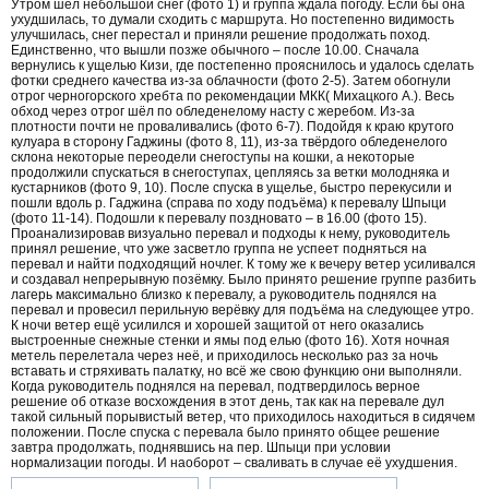
Утром шёл небольшой снег (фото 1) и группа ждала погоду. Если бы она
ухудшилась, то думали сходить с маршрута. Но постепенно видимость
улучшилась, снег перестал и приняли решение продолжать поход.
Единственно, что вышли позже обычного – после 10.00. Сначала
вернулись к ущелью Кизи, где постепенно прояснилось и удалось сделать
фотки среднего качества из-за облачности (фото 2-5). Затем обогнули
отрог черногорского хребта по рекомендации МКК( Михацкого А.). Весь
обход через отрог шёл по обледенелому насту с жеребом. Из-за
плотности почти не проваливались (фото 6-7). Подойдя к краю крутого
кулуара в сторону Гаджины (фото 8, 11), из-за твёрдого обледенелого
склона некоторые переодели снегоступы на кошки, а некоторые
продолжили спускаться в снегоступах, цепляясь за ветки молодняка и
кустарников (фото 9, 10). После спуска в ущелье, быстро перекусили и
пошли вдоль р. Гаджина (справа по ходу подъёма) к перевалу Шпыци
(фото 11-14). Подошли к перевалу поздновато – в 16.00 (фото 15).
Проанализировав визуально перевал и подходы к нему, руководитель
принял решение, что уже засветло группа не успеет подняться на
перевал и найти подходящий ночлег. К тому же к вечеру ветер усиливался
и создавал непрерывную позёмку. Было принято решение группе разбить
лагерь максимально близко к перевалу, а руководитель поднялся на
перевал и провесил перильную верёвку для подъёма на следующее утро.
К ночи ветер ещё усилился и хорошей защитой от него оказались
выстроенные снежные стенки и ямы под елью (фото 16). Хотя ночная
метель перелетала через неё, и приходилось несколько раз за ночь
вставать и стряхивать палатку, но всё же свою функцию они выполняли.
Когда руководитель поднялся на перевал, подтвердилось верное
решение об отказе восхождения в этот день, так как на перевале дул
такой сильный порывистый ветер, что приходилось находиться в сидячем
положении. После спуска с перевала было принято общее решение
завтра продолжать, поднявшись на пер. Шпыци при условии
нормализации погоды. И наоборот – сваливать в случае её ухудшения.