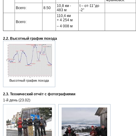
10,8 км -
t – от-11°до
Всего:
8.50
483 м
-2°
110,4 км
+ 4 254 м
Всего:
– 4 008 м
2.2. Высотный график похода
Высотный график похода
2.3. Технический отчёт с фотографиями
1-й день (23.02)