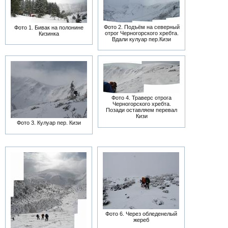
Фото 2. Подъём на северный
Фото 1. Бивак на полонине
отрог Черногорского хребта.
Кизинка
Вдали кулуар пер.Кизи
Фото 4. Траверс отрога
Черногорского хребта.
Позади оставляем перевал
Кизи
Фото 3. Кулуар пер. Кизи
Фото 6. Через обледенелый
жереб