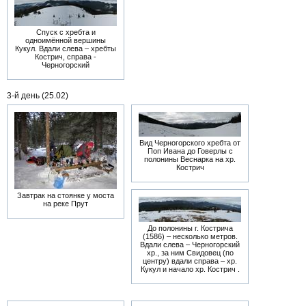
Спуск с хребта и
одноимённой вершины
Кукул. Вдали слева – хребты
Кострич, справа -
Черногорский
3-й день (25.02)
Вид Черногорского хребта от
Поп Ивана до Говерлы с
полонины Веснарка на хр.
Кострич
Завтрак на стоянке у моста
на реке Прут
До полонины г. Кострича
(1586) – несколько метров.
Вдали слева – Черногорский
хр., за ним Свидовец (по
центру) вдали справа – хр.
Кукул и начало хр. Кострич .