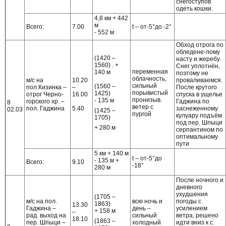
снегоступов
одеть кошки.
4,8 км + 442
м
Всего:
7.00
t – от-5°до -2°
- 552 м
Обход отрога по
обледене-лому
(1420 –
насту и жеребу.
1560) . +
Снег уплотнён,
переменная
140 м
поэтому не
облачность,
м/с на
10.20
проваливаемся.
сильный
(1560 –
пол.Кизинка –
–
После крутого
порывистый
1425)
отрог Черно-
16.00
спуска в ущелье
пронизыв.
- 135 м
горского хр. –
Гаджина по
8
ветер с
пол. Гаджина
5.40
заснеженному
02.03
(1425 –
пургой
кулуару подъём
1705)
под пер. Шпыци
+ 280 м
серпантином по
оптимальному
пути
5 км + 140 м
t – от-5°до
- 135 м +
Всего:
9.10
-18°
280 м
После ночного и
дневного
ухудшения
(1705 –
м/с на пол.
всю ночь и
погоды с
1863)
13.30
Гаджина –
день –
усилением
+ 158 м
–
рад. выход на
сильный
ветра, решено
18.10
(1863 –
пер. Шпыци –
холодный
идти вниз к с.