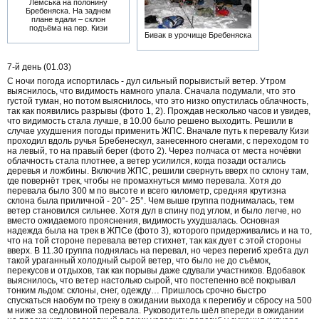
Лемська на полонину
Бребеняска. На заднем
плане вдали – склон
подъёма на пер. Кизи
Бивак в урочище Бребеняска
7-й день (01.03)
С ночи погода испортилась - дул сильный порывистый ветер. Утром
выяснилось, что видимость намного упала. Сначала подумали, что это
густой туман, но потом выяснилось, что это низко опустилась облачность,
так как появились разрывы (фото 1, 2). Прождав несколько часов и увидев,
что видимость стала лучше, в 10.00 было решено выходить. Решили в
случае ухудшения погоды применить ЖПС. Вначале путь к перевалу Кизи
проходил вдоль ручья Бребенескул, занесенного снегами, с переходом то
на левый, то на правый берег (фото 2). Через полчаса от места ночёвки
облачность стала плотнее, а ветер усилился, когда позади остались
деревья и ложбины. Включив ЖПС, решили свернуть вверх по склону там,
где повернёт трек, чтобы не промахнуться мимо перевала. Хотя до
перевала было 300 м по высоте и всего километр, средняя крутизна
склона была приличной - 20°- 25°. Чем выше группа поднималась, тем
ветер становился сильнее. Хотя дул в спину под углом, и было легче, но
вместо ожидаемого прояснения, видимость ухудшалась. Основная
надежда была на трек в ЖПСе (фото 3), которого придерживались и на то,
что на той стороне перевала ветер стихнет, так как дует с этой стороны
вверх. В 11.30 группа поднялась на перевал, но через перегиб хребта дул
такой ураганный холодный сырой ветер, что было не до съёмок,
перекусов и отдыхов, так как порывы даже сдували участников. Вдобавок
выяснилось, что ветер настолько сырой, что постепенно всё покрывал
тонким льдом: склоны, снег, одежду… Пришлось срочно быстро
спускаться наобум по треку в ожидании выхода к перегибу и сбросу на 500
м ниже за седловиной перевала. Руководитель шёл впереди в ожидании