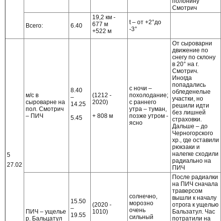
полонину
Смотрич
19,2 км -
t – от +2°до
677 м
Всего:
6.40
-3°
+522 м
От сыроварни
движение по
снегу по склону
в 20° на г.
Смотрич.
Иногда
попадались
с ночи –
8.40
обледенелые
м/с в
(1212 -
похолодание;
–
участки, но
сыроварне на
2020)
с раннего
14.25
решили идти
пол. Смотрич
утра – туман,
без лишней
– ПИЧ
+ 808 м
позже утром -
5.45
страховки.
ясно
Дальше – до
Черногорского
хр., где оставили
рюкзаки и
налегке сходили
5
радиально на
27.02
ПИЧ
После радиалки
на ПИЧ сначала
траверсом
солнечно,
вышли к началу
15.50
морозно
(2020 -
отрога к ущелью
–
очень
ПИЧ – ущелье
1010)
Бальзатул. Час
19.55
сильный
р. Бальцатул
потратили на