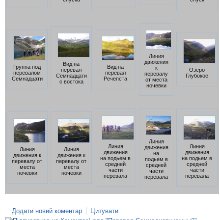
Линия
движения
Вид на
Группа под
Вид на
к
перевал
Озеро
перевалом
перевал
перевалу
Семнадцати
Глубокое
Семнадцати
Речепста
от места
с востока
ночевки
Линия
Линия
Линия
движения
Линия
Линия
движения
движения
на
движения к
движения к
на подьем в
на подьем в
подьем в
перевалу от
перевалу от
средней
средней
средней
места
места
части
части
части
ночевки
ночевки
перевала
перевала
перевала
Додати новий коментар
Цитувати