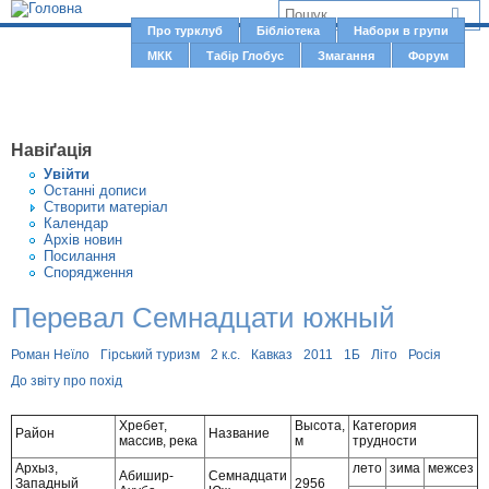
Jump to navigation
В
Про турклуб
Бібліотека
Набори в групи
Г
МКК
Табір Глобус
Змагання
Форум
и
о
є
л
о
т
Навіґація
в
у
Увiйти
н
Останні дописи
т
Створити матерiал
е
Календар
м
Архів новин
Посилання
е
Спорядження
н
Перевал Семнадцати южный
ю
Роман Неїло
Гірський туризм
2 к.с.
Кавказ
2011
1Б
Літо
Росія
До звіту про похід
Хребет,
Высота,
Категория
Район
Название
массив, река
м
трудности
Архыз,
лето
зима
межсез
Абишир-
Семнадцати
Западный
2956