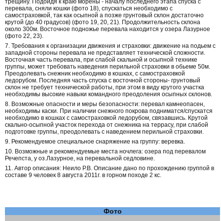
трещину. Подойдя к краю морены - началу последнего этапа спуска с
перевала, сняли кошки (фото 18), спускаться необходимо с
самостраховкой, так как осыпной а позже грунтовый склон достаточно
крутой (до 40 градусов) (фото 19, 20, 21). Продолжительность склона
около 300м. Восточное подножье перевала находится у озера Лазурное
(фото 22, 23).
7. Требования к организации движения и страховки: движение на подьем с
западной стороны перевала не представляет технической сложности.
Восточная часть перевала, при слабой скальной и осыпной технике
группы, может требовать наведения перильной страховки в обьеме 50м.
Преодолевать снежник необходимо в кошках, с самостраховкой
ледорубом. Последняя часть спуска с восточной стороны- грунтовый
склон не требует технической работы, при этом в виду крутого участка
необходимы высокие навыки командного преодоления осыпных склонов.
8. Возможные опасности и меры безопасности: перевал камнеопасен,
необходимы каски. При наличии снежного покрова подниматся/спускатся
необходимо в кошках с самостраховкой ледорубом, связавшись. Крутой
скально-осыпной участок перехода от снежника на террасу, при слабой
подготовке группы, преодолевать с наведением перильной страховки.
9. Рекомендуемое специальное снаряжение на группу: веревка.
10. Возможные и рекомендуемые места ночлега: озера под перевалом
Речепста, у оз.Лазурное, на перевальной седловине.
11. Автор описания: Неило Р.В. Описание дано по прохождению группой в
составе 9 человек 8 августа 2011г. в горном походе 2 кс.
Фото