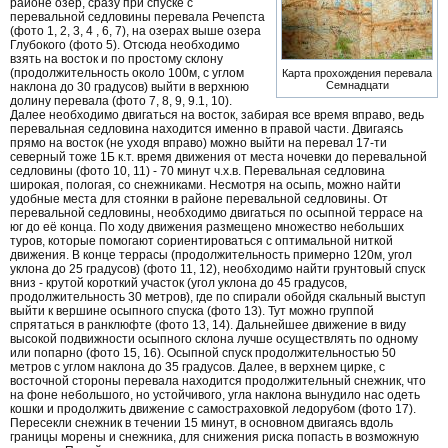
районе озер, сразу при спуске с
перевальной седловины перевала Речепста
(фото 1, 2, 3, 4 , 6, 7), на озерах выше озера
Глубокого (фото 5). Отсюда необходимо
взять на восток и по простому склону
(продолжительность около 100м, с углом
Карта прохождения перевала
Семнадцати
наклона до 30 градусов) выйти в верхнюю
долину перевала (фото 7, 8, 9, 9.1, 10).
Далее необходимо двигаться на восток, забирая все время вправо, ведь
перевальная седловина находится именно в правой части. Двигаясь
прямо на восток (не уходя вправо) можно выйти на перевал 17-ти
северный тоже 1Б к.т. время движения от места ночевки до перевальной
седловины (фото 10, 11) - 70 минут ч.х.в. Перевальная седловина
широкая, пологая, со снежниками. Несмотря на осыпь, можно найти
удобные места для стоянки в районе перевальной седловины. От
перевальной седловины, необходимо двигаться по осыпной террасе на
юг до её конца. По ходу движения размещено множество небольших
туров, которые помогают сориентироваться с оптимальной ниткой
движения. В конце террасы (продолжительность примерно 120м, угол
уклона до 25 градусов) (фото 11, 12), необходимо найти грунтовый спуск
вниз - крутой короткий участок (угол уклона до 45 градусов,
продолжительность 30 метров), где по спирали обойдя скальный выступ
выйти к вершине осыпного спуска (фото 13). Тут можно группой
спрятаться в ранклюфте (фото 13, 14). Дальнейшее движение в виду
высокой подвижности осыпного склона лучше осуществлять по одному
или попарно (фото 15, 16). Осыпной спуск продолжительностью 50
метров с углом наклона до 35 градусов. Далее, в верхнем цирке, с
восточной стороны перевала находится продолжительный снежник, что
на фоне небольшого, но устойчивого, угла наклона вынудило нас одеть
кошки и продолжить движение с самостраховкой ледорубом (фото 17).
Пересекли снежник в течении 15 минут, в основном двигаясь вдоль
границы морены и снежника, для снижения риска попасть в возможную