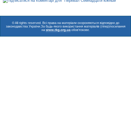
© All rights reserved. Всі права на матеріали охороняються відповідно до
законодавства України.За будь-якого використання матеріалів (гіпер)посилання
на
www.tkg.org.ua
обов'язкове.