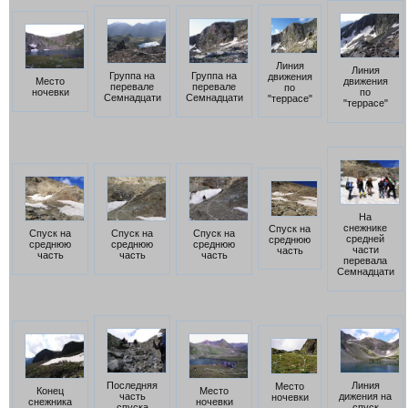
Линия
Линия
Группа на
Группа на
движения
Место
движения
перевале
перевале
по
ночевки
по
Семнадцати
Семнадцати
"террасе"
"террасе"
На
снежнике
Спуск на
Спуск на
Спуск на
Спуск на
средней
среднюю
среднюю
среднюю
среднюю
части
часть
часть
часть
часть
перевала
Семнадцати
Последняя
Линия
Место
Конец
Место
часть
дижения на
ночевки
снежника
ночевки
спуска
спуск