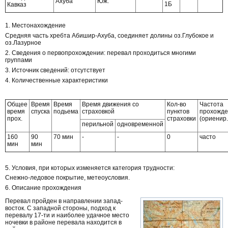
Ахуба
Юж.
1Б
Кавказ
1. Местонахождение
Средняя часть хребта Абишир-Ахуба, соединяет долины оз.Глубокое и
оз.Лазурное
2. Сведения о первопрохождении: перевал проходиться многими
группами
3. Источник сведений: отсутствует
4. Количественные характеристики
Общее
Время
Время
Время движения со
Кол-во
Частота
время
спуска
подьема
страховкой
пунктов
прохожде
прох.
страховки
(ориенир.
перильной
одновременной
160
90
70 мин
-
-
0
часто
мин
мин
5. Условия, при которых изменяется категория трудности:
Снежно-ледовое покрытие, метеоусловия.
6. Описание прохождения
Перевал пройден в направлении запад-
восток. С западной стороны, подход к
перевалу 17-ти и наиболее удачное место
ночевки в районе перевала находится в