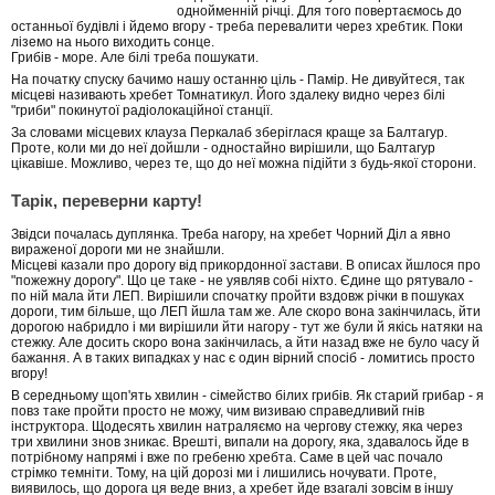
однойменній річці. Для того повертаємось до
останньої будівлі і йдемо вгору - треба перевалити через хребтик. Поки
ліземо на нього виходить сонце.
Грибів - море. Але білі треба пошукати.
На початку спуску бачимо нашу останню ціль - Памір. Не дивуйтеся, так
місцеві називають хребет Томнатикул. Його здалеку видно через білі
"гриби" покинутої радіолокаційної станції.
За словами місцевих клауза Перкалаб зберіглася краще за Балтагур.
Проте, коли ми до неї дойшли - одностайно вирішили, що Балтагур
цікавіше. Можливо, через те, що до неї можна підійти з будь-якої сторони.
Тарік, переверни карту!
Звідси почалась дуплянка. Треба нагору, на хребет Чорний Діл а явно
вираженої дороги ми не знайшли.
Місцеві казали про дорогу від прикордонної застави. В описах йшлося про
"пожежну дорогу". Що це таке - не уявляв собі ніхто. Єдине що рятувало -
по ній мала йти ЛЕП. Вирішили спочатку пройти вздовж річки в пошуках
дороги, тим більше, що ЛЕП йшла там же. Але скоро вона закінчилась, йти
дорогою набридло і ми вирішили йти нагору - тут же були й якісь натяки на
стежку. Але досить скоро вона закінчилась, а йти назад вже не було часу й
бажання. А в таких випадках у нас є один вірний спосіб - ломитись просто
вгору!
В середньому щоп'ять хвилин - сімейство білих грибів. Як старий грибар - я
повз таке пройти просто не можу, чим визиваю справедливий гнів
інструктора. Щодесять хвилин натраляємо на чергову стежку, яка через
три хвилини знов зникає. Врешті, випали на дорогу, яка, здавалось йде в
потрібному напрямі і вже по гребеню хребта. Саме в цей час почало
стрімко темніти. Тому, на цій дорозі ми і лишились ночувати. Проте,
виявилось, що дорога ця веде вниз, а хребет йде взагалі зовсім в іншу