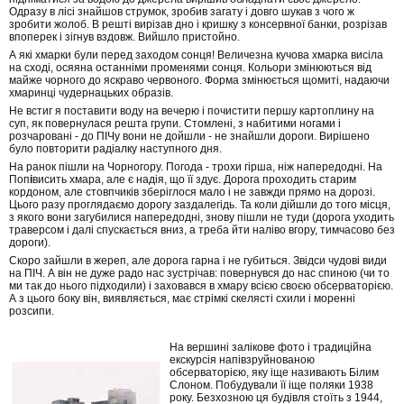
Одразу в лісі знайшов струмок, зробив загату і довго шукав з чого ж
зробити жолоб. В решті вирізав дно і кришку з консервної банки, розрізав
впоперек і зігнув вздовж. Вийшло пристойно.
А які хмарки були перед заходом сонця! Величезна кучова хмарка висіла
на сході, осяяна останніми променями сонця. Кольори змінюються від
майже чорного до яскраво червоного. Форма змінюється щомиті, надаючи
хмаринці чудернацьких образів.
Не встиг я поставити воду на вечерю і почистити першу картоплину на
суп, як повернулася решта групи. Стомлені, з набитими ногами і
розчаровані - до ПІЧу вони не дойшли - не знайшли дороги. Вирішено
було повторити радіалку наступного дня.
На ранок пішли на Чорногору. Погода - трохи гірша, ніж напередодні. На
Поп
і
висить хмара, але є надія, що її здує. Дорога проходить старим
кордоном, але стовпчиків зберіглося мало і не завжди прямо на дорозі.
Цього разу проглядаємо дорогу заздалегідь. Та коли дійшли до того місця,
з якого вони загубилися напередодні, знову пішли не туди (дорога уходить
траверсом і далі спускається вниз, а треба йти наліво вгору, тимчасово без
дороги).
Скоро зайшли в жереп, але дорога гарна і не губиться. Звідси чудові види
на ПІЧ. А він не дуже радо нас зустрічав: повернувся до нас спиною (чи то
ми так до нього підходили) і заховався в хмару всією своєю обсерваторією.
А з цього боку він, виявляється, має стрімкі скелясті схили і моренні
розсипи.
На вершині залікове фото і традиційна
екскурсія напівзруйнованою
обсерваторією, яку іще називають Білим
Слоном. Побудували її іще поляки 1938
року. Безхозною ця будівля стоїть з 1944,