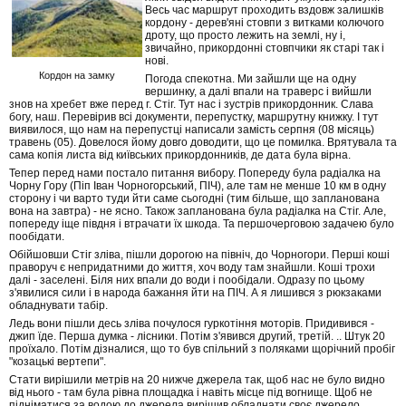
Весь час маршрут проходить вздовж залишків
кордону - дерев'яні стовпи з витками колючого
дроту, що просто лежить на землі, ну і,
звичайно, прикордонні стовпчики як старі так і
нові.
Кордон на замку
Погода спекотна. Ми зайшли ще на одну
вершинку, а далі впали на траверс і вийшли
знов на хребет вже перед г. Стіг. Тут нас і зустрів прикордонник. Слава
богу, наш. Перевірив всі документи, перепустку, маршрутну книжку. І тут
виявилося, що нам на перепустці написали замість серпня (08 місяць)
травень (05). Довелося йому довго доводити, що це помилка. Врятувала та
сама копія листа від київських прикордонників, де дата була вірна.
Тепер перед нами постало питання вибору. Попереду була радіалка на
Чорну Гору (Піп Іван Чорногорський, ПІЧ), але там не менше 10 км в одну
сторону і чи варто туди йти саме сьогодні (тим більше, що запланована
вона на завтра) - не ясно. Також запланована була радіалка на Стіг. Але,
попереду іще півдня і втрачати їх шкода. Та першочерговою задачею було
пообідати.
Обійшовши Стіг зліва, пішли дорогою на північ, до Чорногори. Перші коші
праворуч є непридатними до життя, хоч воду там знайшли. Коші трохи
далі - заселені. Біля них впали до води і пообідали. Одразу по цьому
з'явилися сили і в народа бажання йти на ПІЧ. А я лишився з рюкзаками
обладнувати табір.
Ледь вони пішли десь зліва почулося гуркотіння моторів. Придивився -
джип їде. Перша думка - лісники. Потім з'явився другий, третій. .. Штук 20
проїхало. Потім дізналися, що то був спільний з поляками щорічний пробіг
"козацькі вертепи".
Стати вирішили метрів на 20 нижче джерела так, щоб нас не було видно
від нього - там була рівна площадка і навіть місце під вогнище. Щоб не
підніматися за водою до джерела вирішив обладнати своє джерело.