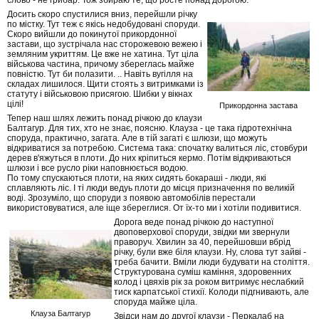
слово - не грибар. Тож збираю те, що росте понад дорогою.
Досить скоро спустилися вниз, перейшли річку
по містку. Тут теж є якісь недобудовані споруди.
Скоро вийшли до покинутої прикордонної
застави, що зустрічала нас сторожевою вежею і
земляним укриттям. Це вже не хатина. Тут ціла
військова частина, причому збереглась майже
повністю. Тут би полазити. .. Навіть вугілля на
складах лишилося. Щити стоять з витримками із
статуту і військовою присягою. Шибки у вікнах
цілі!
Прикордонна застава
Тепер наш шлях лежить понад річкою до клаузи
Балтагур. Для тих, хто не знає, поясню. Клауза - це така гідротехнічна
споруда, практично, загата. Але в тій загаті є шлюзи, що можуть
відкриватися за потребою. Система така: спочатку валиться ліс, стовбури
дерев в'яжуться в плоти. До них кріпиться кермо. Потім відкриваються
шлюзи і все русло ріки наповнюється водою.
По тому спускаються плоти, на яких сидять бокараші - люди, які
сплавляють ліс. І ті люди ведуь плоти до місця призначення по великій
воді. Зрозуміло, що споруди з появою автомобілів перестали
використовуватися, але іще збереглися. От їх-то ми і хотіли подивитися.
Дорога веде понад річкою до наступної
двоповерхової споруди, звідки ми звернули
праворуч. Хвилин за 40, перейшовши вбрід
річку, були вже біля клаузи. Ну, слова тут зайві -
треба бачити. Вміли люди будувати на століття.
Структурована суміш каміння, здоровенних
колод і цвяхів рік за роком витримує неслабкий
тиск карпатської стихії. Колоди підгнивають, але
споруда майже ціла.
Клауза Балтагур
Звідси нам до другої клаузи - Перкалаб на