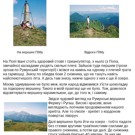
На вершині ПІМу
Відроги ПІМу
На Попі Івані стоїть здоровий стовп і триангулятор, з нього (з Попа,
звичайно) каскадами уходять скельні плечі. Зайшов туди першим (трохи
зрізав по Румунській території) і всівся на камінь на одному з плечей грати
на гармошці. Знизу по обидва боки 2 сніжника, що не тануть навіть
найспекотнішого літа. А десь там знизу, нижче одного з них є ще й озеро.
Моєму здивуванню не було меж, коли народ відмовився з'їсти шоколадку
за підкорену вершину. Такого в моїй практиці ще не було. Тож, довелося
відсвяткувати вершину карамелькою, ще, до того ж, і самому.
Звідси чудовий вигляд на Румунські вершини
Феркеу і Ругаш. Високі і красиві, вони
виглядають логічним продовженням нашого
хребта. Але то ілюзія - хребет з кордоном
повертає ліворуч.
Далі вирішено було йти на озеро - тобто падати
без стежки крутими трав'янистими схилами до
правого сніжника, а потім ще далі. До сніжника
спуск зайняв близько 40 хвилин. За них ми