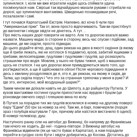
зупинялися. І, коли ми вже втратили надію щось спіймати удача
посміхнулася нам. Свірські так відчайдушно махали руками і стрибали на
дорозі, що зупинилася вантажівка. Швиденько позакидавши речі,
позалазили і самі.
І тут почався Карпатський Екстрім. Напевно, всі хоча б чули про
"Американські гірки". Так от, вони просто відпочивають. Там ви пристібнуті
до вагонетки і нікуди звідти не дінетесь. А тут. ..
Про якість наших доріг говорити не варто. Але то дорогою взагалі важко
назвати. Машину кидає із сторони в сторону, весь час спуски і підйоми, зад
машини, де ми сиділи, просто підкидає.
До цього додайте вітер, дощ, один рюкзак на двох в якості сидіння (в якому
іще й гриби лежать, які не хотілося б подавити), кузов, забитий ящиками з
грибами, велосипедами, гуцулами і гуцулками і гуцулів, що розказують
страшилки про водія. Мовляв, у нього не буває тижня, щоб з машиною
щось не сталося. І на цих дорогах вони примудряються мало того, що
роз'їжджатися, а ще й здійснювати обгон! Після чергового підкидання я
десь з хвилину роздуплявся де я, хто я, де рюкзак, на якому я сидів, де
Талка, що сиділа поруч і "что это за странная тряпочка у меня в руке? И
где это, интересно, мой воздушный шарик?".
Таким чином ми доїхали навіть не до Шипоту, а до райцентру Путила. У
кузові вантажівки гостинні гуцули пригостили нас вурдою і буцом (це
різновиди овечого сиру) і пляшкою вина по колу.
В Путилі за порадою тих же гуцулів вселилися в номер на другому поверсі
бару "Едем" (50 грн за номер за ніч). Там же, в барі, повечеряли (порція
зраз і голубців коштували 7 грн, причому аби наїстися вистачило б однієї).
В номері телевізор, душ.
Наступного ранку сіли на автобус до Вижниці, бо напряму до Франківська
там нічого не ходить. До неї - година-півтори. З Вижниці автобус на
Франківськ відмінили (як це часто буває в Карпатах), а нам порадили
перейти в сусіднє село Кути і звідти добиратись до Косова. Дістатись до