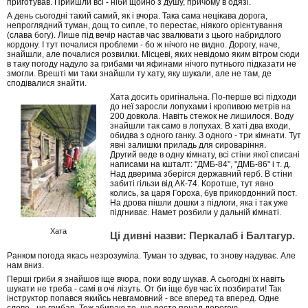
приготував. Прийшли всі - ніби щойно з душу, причому в одязі.
А день сьогодні такий самий, як і вчора. Така сама нецікава дорога,
непроглядний туман, дощ то сипле, то перестає, ніякого орієнтування
(слава богу). Лише під вечір настав час звалювати з цього набридлого
кордону. І тут почалися проблеми - бо ж нічого не видно. Дорогу, наче,
знайшли, але почалися розвилки. Місцеві, яких невідомо яким вітром сюди
в таку погоду надуло за грибами чи яфинами нічого путнього підказати не
змогли. Врешті ми таки знайшли ту хату, яку шукали, але не там, де
сподівалися знайти.
Хата досить оригінальна. По-перше всі підходи
до неї заросли лопухами і кропивою метрів на
200 довкола. Навіть стежок не лишилося. Воду
знайшли так само в лопухах. В хаті два входи,
обидва з одного ганку. З одного - три кімнати. Тут
явні залишки приладь для сироваріння.
Другий веде в одну кімнату, всі стіни якої списані
написами на кшталт: "ДМБ-84", "ДМБ-86" і т. д.
Над дверима зберігся державний герб. В стіни
забиті гільзи від АК-74. Коротше, тут явно
колись, за царя Гороха, був прикордонний пост.
На дрова пішли дошки з підлоги, яка і так уже
підгниває. Намет розбили у дальній кімнаті.
Хата
Ці дивні назви: Перкалаб і Балтагур.
Ранком погода якась незрозуміла. Туман то здуває, то знову надуває. Але
нам вниз.
Перші гриби я знайшов іще вчора, поки воду шукав. А сьогодні їх навіть
шукати не треба - самі в очі лізуть. От би іще був час їх позбирати! Так
інструктор попався якийсь невгамовний - все вперед та вперед. Одне