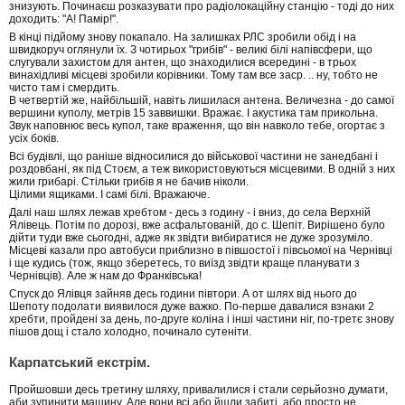
знизують. Починаєш розказувати про радіолокаційну станцію - тоді до них
доходить: "А! Памір!".
В кінці підйому знову покапало. На залишках РЛС зробили обід і на
швидкоруч оглянули їх. З чотирьох "грибів" - великі білі напівсфери, що
слугували захистом для антен, що знаходилися всередині - в трьох
винахідливі місцеві зробили корівники. Тому там все заср. .. ну, тобто не
чисто там і смердить.
В четвертій же, найбільшій, навіть лишилася антена. Величезна - до самої
вершини куполу, метрів 15 заввишки. Вражає. І акустика там прикольна.
Звук наповнює весь купол, таке враження, що він навколо тебе, огортає з
усіх боків.
Всі будівлі, що раніше відносилися до військової частини не занедбані і
роздовбані, як під Стоєм, а теж використовуються місцевими. В одній з них
жили грибарі. Стільки грибів я не бачив ніколи.
Цілими ящиками. І самі білі. Вражаюче.
Далі наш шлях лежав хребтом - десь з годину - і вниз, до села Верхній
Ялівець. Потім по дорозі, вже асфальтованій, до с. Шепіт. Вирішено було
дійти туди вже сьогодні, адже як звідти вибиратися не дуже зрозуміло.
Місцеві казали про автобуси приблизно в півшостої і півсьомої на Чернівці
і ще кудись (тож, якщо зберетесь, то виїзд звідти краще планувати з
Чернівців). Але ж нам до Франківська!
Спуск до Ялівця зайняв десь години півтори. А от шлях від нього до
Шепоту подолати виявилося дуже важко. По-перше давалися взнаки 2
хребти, пройдені за день, по-друге коліна і інші частини ніг, по-третє знову
пішов дощ і стало холодно, починало сутеніти.
Карпатський екстрім.
Пройшовши десь третину шляху, привалилися і стали серьйозно думати,
аби зупинити машину. Але вони всі або йшли забиті, або просто не