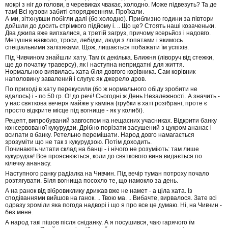
мокрі з ніг до голови, в черевиках чвакає, холодно. Може підвезуть? Та де
там! Всі кузови забиті спорядженням. Проїхали.
А ми, зітхнувши побігли далі (бо холодно). Приблизно години за півтори
дойшли до досить стрімкого підйому і. .. Що це? Стоять наші козаченьки.
Два джипа вже випхалися, а третій загруз, причому всерьйоз і надовго.
Метушня навколо, троси, лебідки, люди з лопатами і якимось
спеціальними залізяками. Щож, лишається побажати їм успіхів.
Під Чивчином знайшли хату. Там їх декілька. Ближня (ліворуч від стежки,
ще до початку траверсу), як і наступна непридатні для життя.
Нормальною виявилась хата біля довгого корівника. Сам корівник
наполовину завалений і слугує як джерело дров.
По приході в хату перекусили (бо ж нормального обіду зробити не
вдалось) і - по 50 гр. О! до речі! Сьогодні ж День Незалежності. А значить -
у нас святкова вечеря майже у каміна (грубки в хаті розібрані, проте є
просто відкрите місце під вогнище - як у колибі).
Рецепт, випробуваний завгоспом на нещасних учасниках. Відкрити банку
консервованої кукурудзи. Дрібно порізати засушений з цукром ананас і
всипати в банку. Ретельно перемішати. Народ довго намагається
зрозуміти що не так з кукурудзою. Потім доходить.
Починають читати склад на банці - і нічого не розуміють: там лише
кукурудза! Все прояснюється, коли до святкового вина видається по
кілечку ананасу.
Наступного ранку радіалка на Чивчин. Під вечір туман потроху почало
розтягувати. Біля вогнища посохло те, що намокло за день.
А на ранок від вібровиклику дрижав вже не намет - а ціла хата. Із
сподіваннями вийшов на ганок. .. Твою ма. .. Вибачте, вирвалося. Зате всі
одразу зроміли яка погода надворі і що я про все це думаю. Ні, на Чивчин -
без мене.
А народ такі пішов після сніданку. А я посушився, чаю гарячого їм