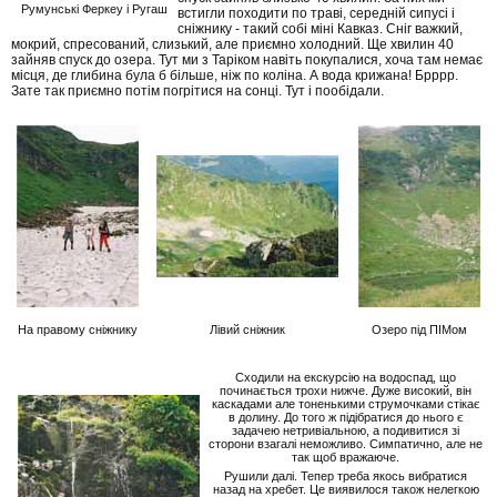
Румунські Феркеу і Ругаш
встигли походити по траві, середній сипусі і
сніжнику - такий собі міні Кавказ. Сніг важкий,
мокрий, спресований, слизький, але приємно холодний. Ще хвилин 40
зайняв спуск до озера. Тут ми з Таріком навіть покупалися, хоча там немає
місця, де глибина була б більше, ніж по коліна. А вода крижана! Брррр.
Зате так приємно потім погрітися на сонці. Тут і пообідали.
На правому сніжнику
Лівий сніжник
Озеро під ПІМом
Сходили на екскурсію на водоспад, що
починається трохи нижче. Дуже високий, він
каскадами але тоненькими струмочками стікає
в долину. До того ж підібратися до нього є
задачею нетривіальною, а подивитися зі
сторони взагалі неможливо. Симпатично, але не
так щоб вражаюче.
Рушили далі. Тепер треба якось вибратися
назад на хребет. Це виявилося також нелегкою