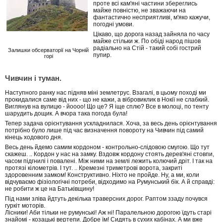
проте всі кам'яні частини збереглись
майже повністю, не зважаючи на
фантастично несприятливі, м'яко кажучи,
погодні умови.
Цікаво, що дорога назад зайняла по часу
майже стільки ж. По обіді народ пішов
радіально на Стій - такий собі гострий
Залишки обсерваторії на Чорній
пупир.
горі
Чивчин і туман.
Наступного ранку нас підняв міні землетрус. Взагалі, в цьому поході ми
прокидалися саме від них - що не кажи, а вібровиклик в Нокії не слабкий.
Виглянув на вулицю - йоооо! Що це? Я іще сплю? Все в молоці, по тенту
шарудить дощик. А вчора така погода була!
Тепер задача орієнтування ускладнилася. Хоча, за весь день орієнтування
потрібно було лише під час визначення повороту на Чивчин під самий
кінець ходового дня.
Весь день йдемо самим кордоном - контрольно-слідовою смугою. Що тут
скажеш. .. Кордон у нас на замку. Вздовж кордону стоять дерев'яні стовпи,
часом підгнилі і повалені. Між ними на землі лежить колючий дріт. І так на
протязі кілометрів. І тут. .. Кремезні триметрові ворота, закриті
здоровенним замком! Конструктивно. Ніхто не пройде. Ну, а ми, коли
відчуваємо фізіологічні потреби, відходимо на Румунський бік. А й справді:
не робити ж це на Батьківщину!
Під нами зліва йдтуть декілька траверсних дорог. Раптом ззаду почувся
гуркіт моторів.
Лісники! Аби тільки не румунські! Аж ні! Паралельною дорогою їдуть старі
знайомі - козацькі вертепи. Добре їм! Сидять в сухих кабінах. А ми вже