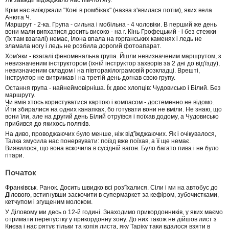
Крім нас виїжджали "Коні в ромбіках" (назва з'явилася потім), яких вела
Анюта Ч.
Маршрут - 2-ка. Група - сильна і мобільна - 4 чоловіки. В перший же день
вони мали випхатися досить високо - на г. Кінь Грофецький - і без стежки
(їх там взагалі) немає, Ілона впала на горганських каменях і ледь не
зламала ногу і ледь не розбила дорогий фотоапарат.
Хом'яки - взагалі феноменальна група. Йшли невизначеним маршрутом, з
невизначеним інструктором (їхній інструктор захворів за 2 дні до від'їзду),
невизначеним складом і на півторакілограмовій розкладці. Врешті,
інструктор не витримав і на третій день догнав свою групу.
Остання група - найнеймовірніша. Їх двоє хлопців: Чудовисько і Білий. Без
маршруту.
Чи вмів хтось користуватися картою і компасом - достеменно не відомо.
Йти збиралися на одних канапках, бо готувати вони не вміли. Не знаю, що
вони їли, але на другий день Білий отруївся і поїхав додому, а Чудовисько
прибився до якихось поляків.
На диво, проводжаючих було менше, ніж від'їжджаючих. Як і очікувалося,
Талка змусила нас понервувати: поїзд вже поїхав, а її ще немає.
Виявилося, що вона вскочила в сусідній вагон. Було багато пива і не було
гітари.
Початок
Франківськ. Ранок. Досить швидко всі роз'їхалися. Сіли і ми на автобус до
Ділового, встигнувши заскочити в супермаркет за кефіром, зубочистками,
кетчупом і згущеним молоком.
У Діловому ми десь о 12-й годині. Знаходимо прикордонників, у яких маємо
отримати перепустку у прикордонну зону. До них також не дійшов лист з
Києва і нас рятує тільки та копія листа, яку Таріку таки вдалося взяти в