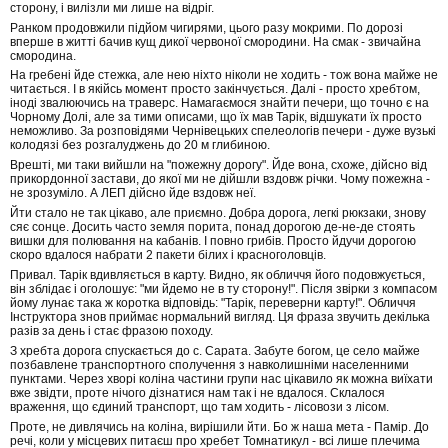
сторону, і вилізли ми лише на відріг.
Ранком продовжили підйом чигирями, цього разу мокрими. По дорозі
вперше в житті бачив кущ дикої червоної смородини. На смак - звичайна
смородина.
На гребені йде стежка, але нею ніхто ніколи не ходить - тож вона майже не
читається. І в якійсь момент просто закінчується. Далі - просто хребтом,
іноді звалюючись на траверс. Намагаємося знайти печери, що точно є на
Чорному Долі, але за тими описами, що їх мав Тарік, відшукати їх просто
неможливо. За розповідями Чернівецьких спелеологів печери - дуже вузькі
колодязі без розгалуджень до 20 м глибиною.
Врешті, ми таки вийшли на "пожежну дорогу". Йде вона, схоже, дійсно від
прикордонної застави, до якої ми не дійшли вздовж річки. Чому пожежна -
не зрозуміло. А ЛЕП дійсно йде вздовж неї.
Йти стало не так цікаво, але приємно. Добра дорога, легкі рюкзаки, знову
сяє сонце. Досить часто земля порита, понад дорогою де-не-де стоять
вишки для полювання на кабанів. І повно грибів. Просто йдучи дорогою
скоро вдалося набрати 2 пакети білих і красноголовців.
Привал. Тарік вдивляється в карту. Видно, як обличчя його подовжується,
він зблідає і оголошує: "ми йдемо не в ту сторону!". Після звірки з компасом
йому лунає така ж коротка відповідь: "Тарік, переверни карту!". Обличчя
Інструктора знов приймає нормальний вигляд. Ця фраза звучить декілька
разів за день і стає фразою походу.
З хребта дорога спускається до с. Сарата. Забуте богом, це село майже
позбавлене транспортного сполучення з навколишніми населенними
пунктами. Через хворі коліна частини групи нас цікавило як можна виїхати
вже звідти, проте нічого дізнатися нам так і не вдалося. Склалося
враження, що єдиний транспорт, що там ходить - лісовози з лісом.
Проте, не дивлячись на коліна, вирішили йти. Бо ж наша мета - Памір. До
речі, коли у місцевих питаєш про хребет Томнатикул - всі лише плечима