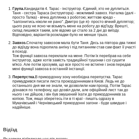
Група.
Кандидатів 4. Тарас - інструктор. Єдиний, хто не дуплиться.
Таня - сестра Тараса (інструктора) - можливий завхоз. Наталка (далі -
просто Талка) - вічна дуплянка з роботою; життєве кредо -
"запізнитись ніколи не рано". Дмитро (це я)- просто вічний дуплятор;
цього разу не ясно чи візьмуть мене на роботу до від'їзду. Врешті,
склад лишився таким, але відомо це стало за 2 дні до виїзду.
Відповідно, варіантів розкладки було не менше трьох.
Завхоз.
Спочатку завхозом мала бути Таня. Десь за півтора-два тижні
до відїзду вона підхопила ангіну і під питанням став сам факт її участі
в поході.
Тож функції завхоза переклали на мене. Потім їх перебрав на себе
інструктор, адже хотів замість традиційної тушонки і сої сушити
м'ясо. Але потім зрозумів, що все просто не встигне і знов передав
мені функції завхоза в останній інстанції.
Перепустка.
В прикордонну зону необхідна перепустка. Тарас
примудрився писати листа прокордонникам в Києві. Ледь не до
останнього дня ми не знали, чи дозволили нам прохід. Потім Тарас
дізнався по телефону, що дозвіл дали, але офіційний лист так до
нього і не дійшов, і він був змушений їхати до прикордонників за
копією. Тож, якщо зберетесь іти в ті краї - пишіть одразу в
Мукачівський і Чернівецький прикордонні загони - буде швидше і
надійніше.
Відїзд
Як завжди відїжджало нас пів-потягу.