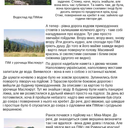
задачею. Стежку, наче, якусь знайшли, але
вона весь час губилася. Та навіть там, де була,
вона проходила крутими схилами і іноді було
досить непросто продертися крізь кущі.
Отже, повернення на хребет в нас зайняло ще
Водоспад під ПІМом
години півтори-дві.
А тепер - рівна дорога вздовж прикордонних
стовпів з залишками колючого дроту - таке собі
нагадування про кордон. Тут уже просто
звичайні гойдалки. Вгору-вниз, вгору-вниз, знову
вгору. Йти досить нудно, але спогади про ПІМ
гріють душу. До того ж його майже завжди видно
- варто лише повернути голову. Масивний
красень зі скелястими схилами і білим оком
сніжника (другого не видно).
ПІМ з урочища Маслокрут
По дорозі надибали намета з двома чехами.
Наполовину українською, наполовину жестами
запитали де вода. Виявилося - вона в них з собою з останньої калюжі.
Де шукати ночівлю з водою було не зовсім зрозуміло. Зупинились біля
повороту ліворуч на підйомі. З Тарасом пробігли боковою дорогою і
вийшли до будинку прикордонників. За описами і за картою то було
урочище Маслокрут. Тут же знайши і воду. В будинку були навіть панцирні
ліжка, але ми розмістилися в дальній кімнаті просто на підлозі. За день всі
потомилися, хоча й пройшли небагато: надто вже неприємним був спуск
до озера і повернення з нього на хребет. До речі, досі вважаю, що швидше
і простіше було б спускатися до озера з сідловини між ПІМом і сусідньою
вершинкою.
Ранок почався з підйому на г. Міка-Маре. До
речі, де знаходиться саме вершина визначити
так і не вдалося - вона дуже довга і пласка. Але
який звідси вид на ПІМ і дві Румунські красуні!