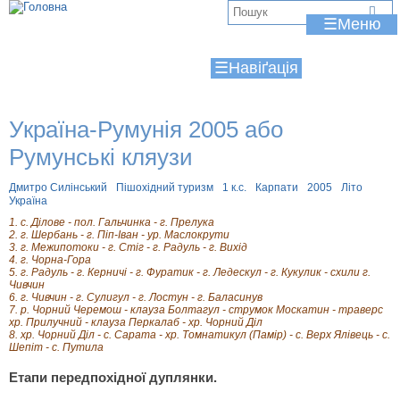
Jump to navigation
В
☰
и
☰
є
т
Україна-Румунія 2005 або
у
Румунські кляузи
т
Дмитро Силінський
Пішохідний туризм
1 к.с.
Карпати
2005
Літо
Україна
1. с. Ділове - пол. Гальчинка - г. Прелука
2. г. Шербань - г. Піп-Іван - ур. Маслокрути
3. г. Межипотоки - г. Стіг - г. Радуль - г. Вихід
4. г. Чорна-Гора
5. г. Радуль - г. Керничі - г. Фуратик - г. Ледескул - г. Кукулик - схили г.
Чивчин
6. г. Чивчин - г. Сулигул - г. Лостун - г. Баласинув
7. р. Чорний Черемош - клауза Болтагул - струмок Москатин - траверс
хр. Прилучний - клауза Перкалаб - хр. Чорний Діл
8. хр. Чорний Діл - с. Сарата - хр. Томнатикул (Памір) - с. Верх Ялівець - с.
Шепіт - с. Путила
Етапи передпохідної дуплянки.