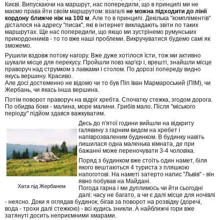
Києві. Випускаючи на маршрут, нас попередили, що в принципі ми не
маємо права йти своїм маршрутом: взагалі
не можна підходити до лінії
кордону ближче ніж на 100 м
. Але то в принципі. Декілька "компліментів"
дісталося на адресу "писак", які в інтернет викладають звіти по таких
маршрутах. Ще нас попередили, що якщо ми зустрінемо румунських
прикордонників - то то вже наші проблеми. Викручуватися будемо самі як
зможемо.
Рушили вздовж потоку нагору. Вже дуже хотілося їсти, тож ми активно
шукали місце для перекусу. Пройшли повз кар'єр і, врешті, знайшли місце
праворуч над струмком з лавками і столом. По дорозі попереду видно
якусь вершину. Красиво.
Але досі достеменно не відомо чи то був Піп Іван Мармароський (ПІМ), чи
Жербань, чи якась інша вершина.
Потім поворот праворуч на відріг хребта. Спочатку стежка, згодом дорога.
По обидва боки - малина, море малини. Грибів мало. Після "міського
періоду" підйом здався важкуватим.
Десь до п'ятої години вийшли на відкриту
галявину з гарним видом на хребет і
напіврозваленим будинком. В будинку навіть
лишилася одна маленька кімната, де при
бажанні може переночувати 3-4 чоловіка.
Поряд з будинком вже стоїть один намет, біля
якого вештаються 4 туриста з пляшкою
напоготові. На наметі затерто напис "Львів" - він
явно побував на Майдані.
Хата під Жербанем
Погода гарна і ми дуплимось чи йти сьогодні
далі: часу не багато, а чи є далі місце для ночівлі
- неясно. Доки я оглядав будинок, бігав за поворот на розвідку (доречі,
вода - трохи далі стежкою) - всі кудись зникли. А найближчі гори вже
затянуті досить неприємними хмарами.