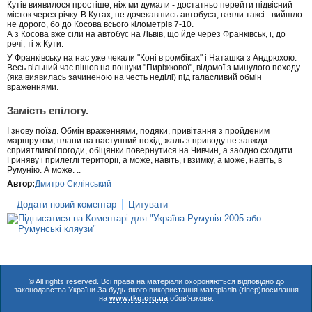
Кутів виявилося простіше, ніж ми думали - достатньо перейти підвісний
місток через річку. В Кутах, не дочекавшись автобуса, взяли таксі - вийшло
не дорого, бо до Косова всього кілометрів 7-10.
А з Косова вже сіли на автобус на Львів, що йде через Франківськ, і, до
речі, ті ж Кути.
У Франківську на нас уже чекали "Коні в ромбіках" і Наташка з Андрюхою.
Весь вільний час пішов на пошуки "Пиріжкової", відомої з минулого походу
(яка виявилась зачиненою на честь неділі) під галасливий обмін
враженнями.
Замість епілогу.
І знову поїзд. Обмін враженнями, подяки, привітання з пройденим
маршрутом, плани на наступний похід, жаль з приводу не завжди
сприятливої погоди, обіцянки повернутися на Чивчин, а заодно сходити
Гриняву і прилеглі території, а може, навіть, і взимку, а може, навіть, в
Румунію. А може. ..
Автор:
Дмитро Силінський
Додати новий коментар
Цитувати
© All rights reserved. Всі права на матеріали охороняються відповідно до
законодавства України.За будь-якого використання матеріалів (гіпер)посилання
на
www.tkg.org.ua
обов'язкове.