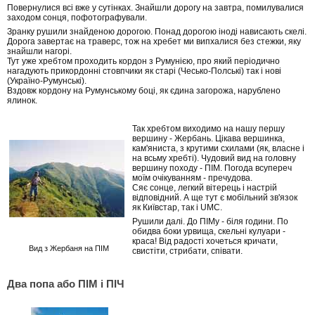
Повернулися всі вже у сутінках. Знайшли дорогу на завтра, помилувалися
заходом сонця, пофотографували.
Зранку рушили знайденою дорогою. Понад дорогою іноді нависають скелі.
Дорога завертає на траверс, тож на хребет ми випхалися без стежки, яку
знайшли нагорі.
Тут уже хребтом проходить кордон з Румунією, про який періодично
нагадують прикордонні стовпчики як старі (Чесько-Полські) так і нові
(Україно-Румунські).
Вздовж кордону на Румунському боці, як єдина загорожа, нарублено
ялинок.
Так хребтом виходимо на нашу першу
вершину - Жербань. Цікава вершинка,
кам'яниста, з крутими схилами (як, власне і
на всьму хребті). Чудовий вид на головну
вершину походу - ПІМ. Погода всупереч
моїм очікуванням - пречудова.
Сяє сонце, легкий вітерець і настрій
відповідний. А ще тут є мобільний зв'язок
як Київстар, так і UMC.
Рушили далі. До ПІМу - біля години. По
обидва боки урвища, скельні кулуари -
краса! Від радості хочеться кричати,
Вид з Жербаня на ПІМ
свистіти, стрибати, співати.
Два попа або ПІМ і ПІЧ