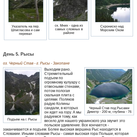
ск. Мних - одна из
Указатель на пер.
Схрониско над
самых сложных в
Шпигласова и сам
Морским Оком
районе
перевал
День 5. Рысы
оз. Черный Став - г. Рысы - Закопане
Выходим рано.
Стремительный
подъем по
огромному кулуару с
отвесными стенами,
потом пологая
скальная плита с
цепями. Поляков
радую Колины
сандали, в которых
Черный Став под Рысами
Диметр - 200 м, глубина - 76
он идет на гору. А мы
радуемся тому, как
Подъем на г. Рысы
весело для нашего украинского уха звучит это
польское удивление. Все кончается -
заканчивается и подъем. Более высокая вершина Рыс находится в
Словакии. Иными словами Рысы - самая высокая гора Польши, которая