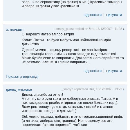
озер - и по серпантину (на фотке) вниз :) Красивые там горы
и озера. И фотки у вас красивые!!!!
відповісти
цитувати
unmay_guest
replied on
Чтв, 13/12/2007 - 11:03
#
О, НАРЕШТІ
О, нарешті матеріал про Татри!
Колись Татри - то була мабуть моя найголовніша мрія
дитинства...
Єдиний момент в цьому репортажі - не зовсім вірна
транскрипція топономічних назв занадто кидається в очі.
Може був би сенс то виправити. Для загального сприйнятя то
не важливо. Але IMHO ліпше виправити...
відповісти
цитувати
Показати відповіді
_smelya
replied on
Чтв, 13/12/2007 - 13:23
#
ДИМКА, СПАСИБО
Димка, спасибо за отчет!
А то ни у кого руки так и не доберуться описать Татры. А в
них так здорово реабилитироваться после больших гор ;).
Всем рекомендую для отдыхательных целей и главное -
интересных походов с детьми!! :)
ЗЫ. можно, правда, добавить в отчет организационной инфы
(а ля виза, добиралово, граница). Но поскольку все это
переживает "время перемен" - we'll see...