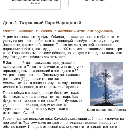
Вислой
День 1. Татранский Парк Народовый
Краков - Закопане - г. Гевонт - г. Каспровый верх - схр. Мурованец
Утром за окном льет дождь... Обидно, но таки заставляю себя встать и
ухожу на автовокзал. Влетаю в отходящий автобус - и вот я уже еду по
Закопянке, трассе на Закопане. Трасса петляет, на ней постоянно
дорожные работы, потому дорога в 100 километров занимает почти три
часа. Горы покрыты шапками облаков, но верхушки кое-где выглядывают.
Вид Татр даже в облаках захватывает.
В Закопане быстро закупаюсь продуктами в
супермаркете Tesco - в отличие от многих других
городов, здесь он маленький и находится в 50
метрах от автовокзала. Поскольку он оказался
раза в два (!!!) дешевле краковских
минимаркетов, то логично закупать еду в поход
именно в Закопане, а не тащить ее из Кракова.
После обеда я с семидневным билетом - надо
было видеть глаза кассира - вхожу в парк. Как
будто что-то меняется во всем. В нос буквально
ударяют запахи леса, рядом слышится
журчание речки, навстречу идут люди с
Крест на вершине Гевонта
рюкзаками - Czesc!
Гевонт - святая польская гора. Каждый уважающий себя поляк должен на
нее взойти. Поэтому даже не смотря на участки с цепями, народу тут
обычно валом. Иногда с отвесной скалы даже кто-то падает, вот как в