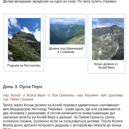
Делаю вечернюю экскурсию на одно из озер. По лесу гулять стремно.
Долина под Швинницей
в Словакии
Козья долина и г.
Подъем на Костшелец
Козий Верх
День 3. Орла Перч
пер. Козий - г. Козий Верх - г. Пик Гранаты - пер. Кшижне - вдп. Циклава -
схр. Пяти Ставов
Тропа через Козью долину на Козий перевал удивительно напоминает
мне Мордорскую лестницу. Перевал - узкая щель, где еле разминаются
два человека с рюкзаками. А потом начинаются захватывающие дух
скальные взлеты на Козий Верх и дальше. За Пиком Гранаты тропа
особенно сложна, особенно если на пользоваться цепями. Послу Козего
Верха долго догонял польского дедушку, с которым мы бежали до конца