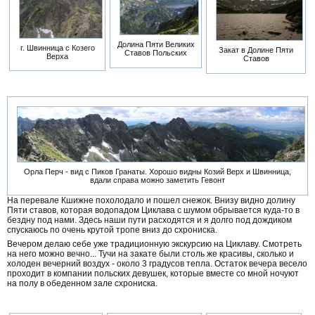
Долина Пяти Великих
г. Швинница с Козего
Закат в Долине Пяти
Ставов Польских
Верха
Ставов
Орла Перч - вид с Пиков Гранаты. Хорошо видны Козий Верх и Швинница,
вдали справа можно заметить Гевонт
На перевале Кшижне похолодало и пошел снежок. Внизу видно долину
Пяти ставов, которая водопадом Циклава с шумом обрывается куда-то в
бездну под нами. Здесь наши пути расходятся и я долго под дождиком
спускаюсь по очень крутой тропе вниз до схрониска.
Вечером делаю себе уже традиционную экскурсию на Циклаву. Смотреть
на него можно вечно... Тучи на закате были столь же красивы, сколько и
холоден вечерний воздух - около 3 градусов тепла. Остаток вечера весело
проходит в компании польских девушек, которые вместе со мной ночуют
на полу в обеденном зале схрониска.