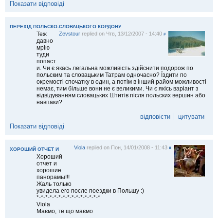
Показати відповіді
ПЕРЕХІД ПОЛЬСКО-СЛОВАЦЬКОГО КОРДОНУ.
Теж
Zevstour
replied on
Чтв, 13/12/2007 - 14:40
#
давно
мрію
туди
попаст
и. Чи є якась легальна можливість здійснити подорож по
польским та словацьким Татрам одночасно? Їздити по
окремості спочатку в один, а потім в інший райом можливості
немає, тим більше вони не є великими. Чи є якісь варіант з
відвідуванням словацьких Штитів після польских вершин або
навпаки?
відповісти
цитувати
Показати відповіді
Viola
replied on
Пон, 14/01/2008 - 11:43
#
ХОРОШИЙ ОТЧЕТ И
Хороший
отчет и
хорошие
панорамы!!!
Жаль только
увидела его после поездки в Польшу :)
*-*-*-*-*-*-*-*-*-*-*-*-*-*-*
Viola
Маємо, те що маємо