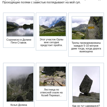
Проходящие поляки с завистью поглядывают на мой суп.
Этот участок Орлы
Схрониско в Долине
мне сегодня
Пяти Ставов.
Тропы промаркированы
предстоит пройти.
каждые 5-10 метров
даже тогда, когда дорога
вымощена
Лестница по
отвесной скале на
Козий Перевал...
Козья Долина
Как он тут удержался?