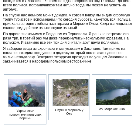
находится в Словакии. Решаем не идти в схрониско под Рысами - до него
всего полчаса, пограничников там нет, но тогда мы можем не успеть на
автобус.
На спуске нас немного мочит дождик. А совсем внизу мы видим огромную
толпу туристов и вспоминаем, что сегодня суббота. Кажется, вся Польша
приехала сегодня любоваться горами и Морским Оком. Когда выглядывает
солнце, вид действительно внушительный.
По дороге знакомимся с Богданом из Тернополя. Я раньше встречал его
раза три, в третий раз мы даже перекинулись несколькими фразами. На
польском. И взаимно все эти три дня считали друг друга поляками.
Я забираю вещи из схрониска и мы уезжаем в Закопане. Там прямо на
вокзале находим тщедушного дядечку который показывает дешевое
жилье неподалеку. Вечерняя экскурсия проходит по улицам Закопане и
заканчивается в народном польском ресторанчике.
оз. Морское Око
Спуск к Морскому
Украинские
Оку
покорители польских
вершин