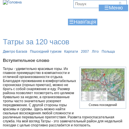
Jump to navigation
В
☰
и
☰
є
т
Татры за 120 часов
у
т
Дмитро Багаєв
Пішохідний туризм
Карпати
2007
Літо
Польща
Вступительное слово
Татры - удивительно красивые горы. Их
главное преимущество в компактности и
отличной организованности отдыха.
Благодаря проживанию в комфортабельных
схронисках (горных приютах), можно не
брать с собой снаряжение и еду. Размер
района позволяет посмотреть его целиком
буквально за неделю, а организованные
тропы часто значительно ускоряют
передвижение. С другой стороны горы
Схема похождений
красивы и суровы. Здесь можно найти
скальные восхождения любой сложности и
различные перевальные препятствия. Развита горноспасательная
служба. На мой взгляд Татры - это замечательный район для недельной
поездки с целью спортивно расслабится и поглазеть.