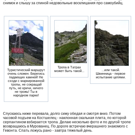
снимок и слышу за спиной недовольные восклицания про самоубийц.
Тропа в Татрах
Туристический маршрут
...или такой.
может быть такой...
очень сложен. Берегись
Швинница - первое
падающих камней! Не
испытание цепями.
сходи с маркированной
тропы, не сокращай
путь, не кричи, ничего
не трожь! Ты в
народном парке!
Спускаюсь ниже перевала, долго сижу обедая и смотря вниз. Потом
часовой подъем на Костшелец - наклонная скальная плита, по которой
серпантином взбирается тропа. Делаю несколько фото и по другой тропе
возвращаюсь в Мурованец. По дороге встречаю вчерашнего знакомого с
Гевонта. Спать ложусь рано - завтра тяжелый день.