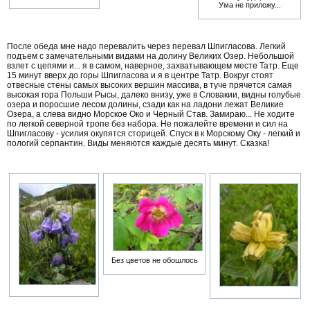
Ума не приложу...
После обеда мне надо перевалить через перевал Шпигласова. Легкий
подъем с замечательными видами на долину Великих Озер. Небольшой
взлет с цепями и... я в самом, наверное, захватывающем месте Татр. Еще
15 минут вверх до горы Шпигласова и я в центре Татр. Вокруг стоят
отвесные стены самых высоких вершин массива, в туче прячется самая
высокая гора Польши Рысы, далеко внизу, уже в Словакии, видны голубые
озера и поросшие лесом долины, сзади как на ладони лежат Великие
Озера, а слева видно Морское Око и Черный Став. Замираю... Не ходите
по легкой северной тропе без набора. Не пожалейте времени и сил на
Шпигласову - усилия окупятся сторицей. Спуск в к Морскому Оку - легкий и
пологий серпантин. Виды меняются каждые десять минут. Сказка!
Без цветов не обошлось