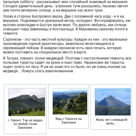
прошлую субботу - рассказывает мне случайный знакомый на вершине.
Сегодня удивительный день - утренние тучи разошлись, ласково светит
уже почти вечернее солнце, а на вершине нас всего трое.
Ухожу в сторону Каспрового верха. Два с половиной часа ходу - и я на
вершине. Поднимается ураганный ветер, холодает. Фотографируюсь, ем
кусочек шоколадки и быстро валю вниз. По дороге любуюсь, как солнце
освещает пару Швинницы и Костшельца. В Мурованец прихожу почти в
темноте.
Схрониски - это часть местной культуры. Каждое из них - это маленькое
произведение горной архитектуры, живописно вплетающееся в
окружающий пейзаж. В каждом схрониске есть своя печать, которую
можно поставить на специальное место в карте.
В Татрах, говорят, полно медведей. Поэтому с наступлением темноты все
польские туристы сидят на кухне и пьют пиво. Украинские же теристы
ходят гулять по лесу. Я уж не знаю что то было, но уж очень похоже на
медведя... Ложусь спать взволнованным.
Вид с Гевонта на
Жаль нет словацкой
г. Гевонт. Так ее видно
Закопане
визы...
из любой точки
Закопане.