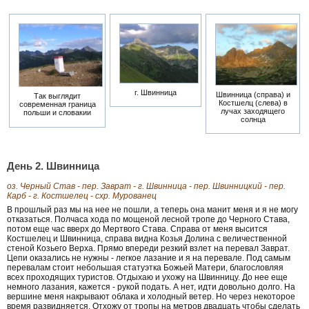
г. Швинница
Швинница (справа) и
Так выглядит
Костшелц (слева) в
современная граница
лучах заходящего
польши и словакии
солнца
День 2. Швинница
оз. Черный Став - пер. Заврат - г. Швинница - пер. Швинницкий - пер.
Карб - г. Костшелец - схр. Мурованец
В прошлый раз мы на нее не пошли, а теперь она манит меня и я не могу
отказаться. Полчаса хода по мощеной лесной тропе до Черного Става,
потом еще час вверх до Мертвого Става. Справа от меня высится
Костшелец и Швинница, справа видна Козья Долина с величественной
стеной Козьего Верха. Прямо впереди резкий взлет на перевал Заврат.
Цепи оказались не нужны - легкое лазание и я на перевале. Под самым
перевалам стоит небольшая статуэтка Божьей Матери, благословляя
всех проходящих туристов. Отдыхаю и ухожу на Швинницу. До нее еще
немного лазания, кажется - рукой подать. А нет, идти довольно долго. На
вершине меня накрывают облака и холодный ветер. Но через некоторое
время развидняется. Отхожу от тропы на метров двадцать чтобы сделать