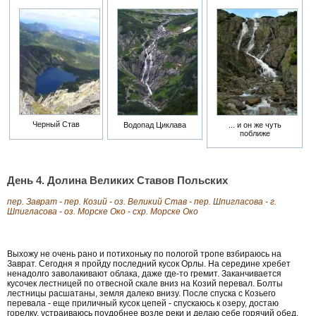
Черный Став
Водопад Циклава
... и он же чуть
поближе
День 4. Долина Великих Ставов Польских
пер. Заврат - пер. Козий - оз. Великий Став - пер. Шпигласова - г.
Шпигласова - оз. Морске Око - схр. Морске Око
Выхожу не очень рано и потихоньку по пологой тропе взбираюсь на
Заврат. Сегодня я пройду последний кусок Орлы. На середине хребет
ненадолго заволакивают облака, даже где-то гремит. Заканчивается
кусочек лестницей по отвесной скале вниз на Козий перевал. Болты
лестницы расшатаны, земля далеко внизу. После спуска с Козьего
перевала - еще приличный кусок цепей - спускаюсь к озеру, достаю
горелку, устраиваюсь поудобнее возле реки и делаю себе горячий обед.