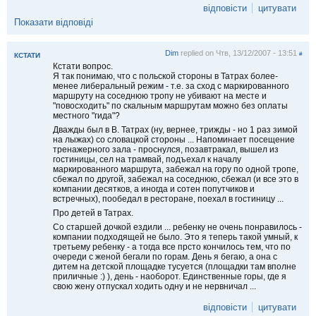
відповісти
цитувати
Показати відповіді
Dim
replied on
Чтв, 13/12/2007 - 13:51
#
КСТАТИ
Кстати вопрос.
Я так понимаю, что с польской стороны в Татрах более-
менее либеральный режим - т.е. за сход с маркированного
маршруту на соседнюю тропу не убивают на месте и
"повосходить" по скальным маршрутам можно без оплаты
местного "гида"?
Дважды был в В. Татрах (ну, вернее, трижды - но 1 раз зимой
на лыжах) со словацкой стороны ... Напоминает посещение
тренажерного зала - проснулся, позавтракал, вышел из
гостиницы, сел на трамвай, подъехал к началу
маркированного маршрута, забежал на гору по одной тропе,
сбежал по другой, забежал на соседнюю, сбежал (и все это в
компании десятков, а иногда и сотен попутчиков и
встречных), пообедал в ресторане, поехал в гостиницу ...
Про детей в Татрах.
Со старшей дочкой ездили ... ребенку не очень понравилось -
компании подходящей не было. Это я теперь такой умный, к
третьему ребенку - а тогда все прсто кончилось тем, что по
очереди с женой бегали по горам. День я бегаю, а она с
дитем на детской площадке тусуется (площадки там вполне
приличные :) ), день - наоборот. Единственные горы, где я
свою жену отпускал ходить одну и не нервничал ...
відповісти
цитувати