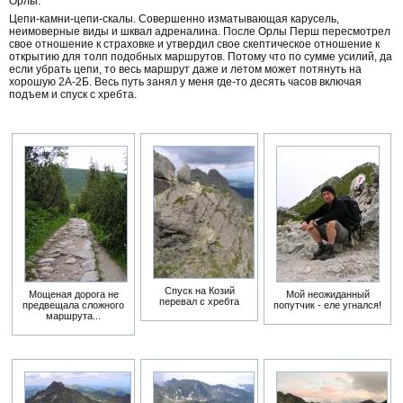
Орлы.
Цепи-камни-цепи-скалы. Совершенно изматывающая карусель,
неимоверные виды и шквал адреналина. После Орлы Перш пересмотрел
свое отношение к страховке и утвердил свое скептическое отношение к
открытию для толп подобных маршрутов. Потому что по сумме усилий, да
если убрать цепи, то весь маршрут даже и летом может потянуть на
хорошую 2А-2Б. Весь путь занял у меня где-то десять часов включая
подъем и спуск с хребта.
Спуск на Козий
Мощеная дорога не
Мой неожиданный
перевал с хребта
предвещала сложного
попутчик - еле угнался!
маршрута...