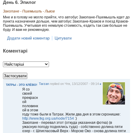
День 6. Эпилог
Закопане - Пшемышль - Львов
Мне и в голову не могло прийти, что автобус Закопане-Пшемышль идет до
пункта назначения дольше, чем автобус Закопане-Краков и поезд Краков-
Пшемышль. Учитывая его немалую стоимость, ездить так сам больше не
буду. И вам не рекомендую.
Додати новий коментар
Цитувати
Коментарі
Tarzan
replied on
Чтв, 13/12/2007 - 09:14
#
ТАТРЫ - ЭТО КЛЁВО!
Я со
своей
прекрасн
ой
половинк
ой в этом
году тоже были в Татрах. Жили два дня в этом схронишке:
http://www.tkg.org.ua/node/7154
:)
Закопане - перевал этот (откуда указанная фотка) (в
ужасную погоду поднялись туда) - собственно долина пяти
озер - г. Шпигласовый Верх - Морске Око - снова долина пяти