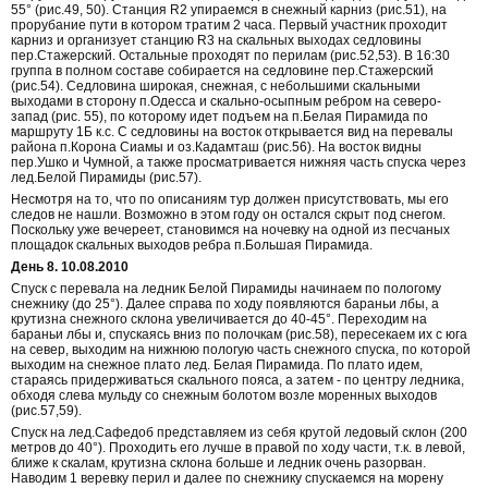
55° (рис.49, 50). Станция R2 упираемся в снежный карниз (рис.51), на
прорубание пути в котором тратим 2 часа. Первый участник проходит
карниз и организует станцию R3 на скальных выходах седловины
пер.Стажерский. Остальные проходят по перилам (рис.52,53). В 16:30
группа в полном составе собирается на седловине пер.Стажерский
(рис.54). Седловина широкая, снежная, с небольшими скальными
выходами в сторону п.Одесса и скально-осыпным ребром на северо-
запад (рис. 55), по которому идет подъем на п.Белая Пирамида по
маршруту 1Б к.с. С седловины на восток открывается вид на перевалы
района п.Корона Сиамы и оз.Кадамташ (рис.56). На восток видны
пер.Ушко и Чумной, а также просматривается нижняя часть спуска через
лед.Белой Пирамиды (рис.57).
Несмотря на то, что по описаниям тур должен присутствовать, мы его
следов не нашли. Возможно в этом году он остался скрыт под снегом.
Поскольку уже вечереет, становимся на ночевку на одной из песчаных
площадок скальных выходов ребра п.Большая Пирамида.
День 8. 10.08.2010
Спуск с перевала на ледник Белой Пирамиды начинаем по пологому
снежнику (до 25°). Далее справа по ходу появляются бараньи лбы, а
крутизна снежного склона увеличивается до 40-45°. Переходим на
бараньи лбы и, спускаясь вниз по полочкам (рис.58), пересекаем их с юга
на север, выходим на нижнюю пологую часть снежного спуска, по которой
выходим на снежное плато лед. Белая Пирамида. По плато идем,
стараясь придерживаться скального пояса, а затем - по центру ледника,
обходя слева мульду со снежным болотом возле моренных выходов
(рис.57,59).
Спуск на лед.Сафедоб представляем из себя крутой ледовый склон (200
метров до 40°). Проходить его лучше в правой по ходу части, т.к. в левой,
ближе к скалам, крутизна склона больше и ледник очень разорван.
Наводим 1 веревку перил и далее по снежнику спускаемся на морену