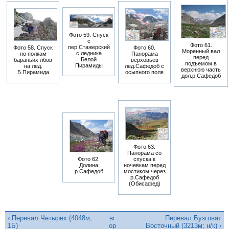
Фото 59. Спуск
с
Фото 61.
пер.Стажерский
Фото 58. Спуск
Фото 60.
Моренный вал
с ледника
по полкам
Панорама
перед
Белой
бараньих лбов
верховьев
подъемом в
Пирамиды
на лед.
лед.Сафедоб с
верхнюю часть
Б.Пирамида
осыпного поля
дол.р.Сафедоб
Фото 63.
Панорама со
Фото 62.
спуска к
Долина
ночевкам перед
р.Сафедоб
мостиком через
р.Сафедоб
(Обисафед)
‹ Перевал Четырех (4048м;
вг
Перевал Бузговат
1Б)
ор
Восточный (3213м; н/к) ›