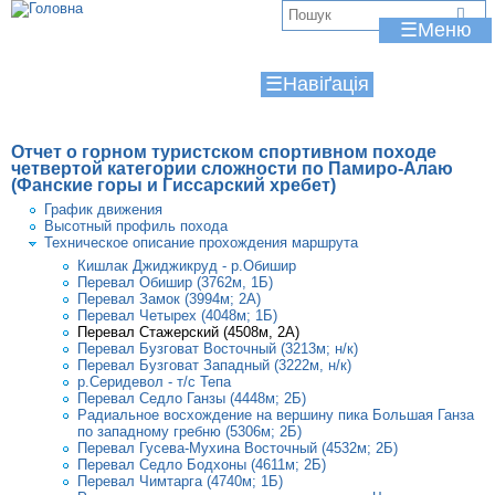
Jump to navigation
В
☰
и
☰
є
т
Отчет о горном туристском спортивном походе
у
четвертой категории сложности по Памиро-Алаю
(Фанские горы и Гиссарский хребет)
т
График движения
Высотный профиль похода
Техническое описание прохождения маршрута
Кишлак Джиджикруд - р.Обишир
Перевал Обишир (3762м, 1Б)
Перевал Замок (3994м; 2А)
Перевал Четырех (4048м; 1Б)
Перевал Стажерский (4508м, 2А)
Перевал Бузговат Восточный (3213м; н/к)
Перевал Бузговат Западный (3222м, н/к)
р.Серидевол - т/с Тепа
Перевал Седло Ганзы (4448м; 2Б)
Радиальное восхождение на вершину пика Большая Ганза
по западному гребню (5306м; 2Б)
Перевал Гусева-Мухина Восточный (4532м; 2Б)
Перевал Седло Бодхоны (4611м; 2Б)
Перевал Чимтарга (4740м; 1Б)