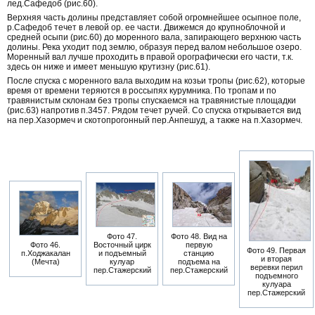
лед.Сафедоб (рис.60).
Верхняя часть долины представляет собой огромнейшее осыпное поле,
р.Сафедоб течет в левой ор. ее части. Движемся до крупноблочной и
средней осыпи (рис.60) до моренного вала, запирающего верхнюю часть
долины. Река уходит под землю, образуя перед валом небольшое озеро.
Моренный вал лучше проходить в правой орографически его части, т.к.
здесь он ниже и имеет меньшую крутизну (рис.61).
После спуска с моренного вала выходим на козьи тропы (рис.62), которые
время от времени теряются в россыпях курумника. По тропам и по
травянистым склонам без тропы спускаемся на травянистые площадки
(рис.63) напротив п.3457. Рядом течет ручей. Со спуска открывается вид
на пер.Хазормеч и скотопрогонный пер.Анпешуд, а также на п.Хазормеч.
Фото 47.
Фото 48. Вид на
Фото 46.
Восточный цирк
первую
Фото 49. Первая
п.Ходжакалан
и подъемный
станцию
и вторая
(Мечта)
кулуар
подъема на
веревки перил
пер.Стажерский
пер.Стажерский
подъемного
кулуара
пер.Стажерский