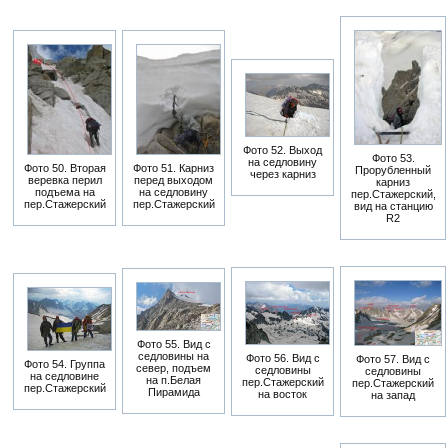
Фото 52. Выход
Фото 53.
на седловину
Фото 50. Вторая
Фото 51. Карниз
Прорубленный
через карниз
веревка перил
перед выходом
карниз
подъема на
на седловину
пер.Стажерский,
пер.Стажерский
пер.Стажерский
вид на станцию
R2
Фото 55. Вид с
седловины на
Фото 56. Вид с
Фото 57. Вид с
Фото 54. Группа
север, подъем
седловины
седловины
на седловине
на п.Белая
пер.Стажерский
пер.Стажерский
пер.Стажерский
Пирамида
на восток
на запад