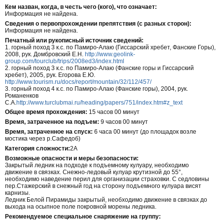
Кем назван, когда, в честь чего (кого), что означает:
Информация не найдена.
Сведения о первопрохождении препятствия (с разных сторон):
Информация не найдена.
Печатный или рукописный источник сведений:
1. горный поход 3 к.с. по Памиро-Алаю (Гиссарский хребет, Фанские Горы),
2008, рук. Домбровский Е.Н.
http://www.geolink-
group.com/tourclub/trips/2008ed3/index.html
2. горный поход 3 к.с. по Памиро-Алаю (Фанские горы и Гиссарский
хребет), 2005, рук. Егорова Е.Ю.
http://www.tourism.ru/docs/report/mountain/32/112/457/
3. горный поход 4 к.с. по Памиро-Алаю (Фанские горы), 2004, рук.
Романенков
С.А.
http://www.turclubmai.ru/heading/papers/751/index.htm#z_text
Общее время прохождения:
15 часов 00 минут
Время, затраченное на подъем:
9 часов 00 минут
Время, затраченное на спуск:
6 часа 00 минут (до площадок возле
мостика через р.Сафедоб)
Категория сложности:
2А
Возможные опасности и меры безопасности:
Закрытый ледник на подходе к подъемному кулуару, необходимо
движение в связках. Снежно-ледовый кулуар крутизной до 55°,
необходимо наведение перил для организации страховки. С седловины
пер.Стажерский в снежный год на сторону подъемного кулуара висят
карнизы.
Ледник Белой Пирамиды закрытый, необходимо движение в связках до
выхода на осыпное поле покровной морены ледника.
Рекомендуемое специальное снаряжение на группу: