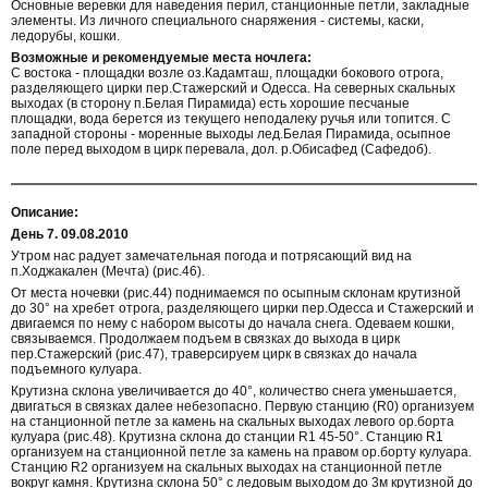
Основные веревки для наведения перил, станционные петли, закладные
элементы. Из личного специального снаряжения - системы, каски,
ледорубы, кошки.
Возможные и рекомендуемые места ночлега:
С востока - площадки возле оз.Кадамташ, площадки бокового отрога,
разделяющего цирки пер.Стажерский и Одесса. На северных скальных
выходах (в сторону п.Белая Пирамида) есть хорошие песчаные
площадки, вода берется из текущего неподалеку ручья или топится. С
западной стороны - моренные выходы лед.Белая Пирамида, осыпное
поле перед выходом в цирк перевала, дол. р.Обисафед (Сафедоб).
Описание:
День 7. 09.08.2010
Утром нас радует замечательная погода и потрясающий вид на
п.Ходжакален (Мечта) (рис.46).
От места ночевки (рис.44) поднимаемся по осыпным склонам крутизной
до 30° на хребет отрога, разделяющего цирки пер.Одесса и Стажерский и
двигаемся по нему с набором высоты до начала снега. Одеваем кошки,
связываемся. Продолжаем подъем в связках до выхода в цирк
пер.Стажерский (рис.47), траверсируем цирк в связках до начала
подъемного кулуара.
Крутизна склона увеличивается до 40°, количество снега уменьшается,
двигаться в связках далее небезопасно. Первую станцию (R0) организуем
на станционной петле за камень на скальных выходах левого ор.борта
кулуара (рис.48). Крутизна склона до станции R1 45-50°. Станцию R1
организуем на станционной петле за камень на правом ор.борту кулуара.
Станцию R2 организуем на скальных выходах на станционной петле
вокруг камня. Крутизна склона 50° с ледовым выходом до 3м крутизной до