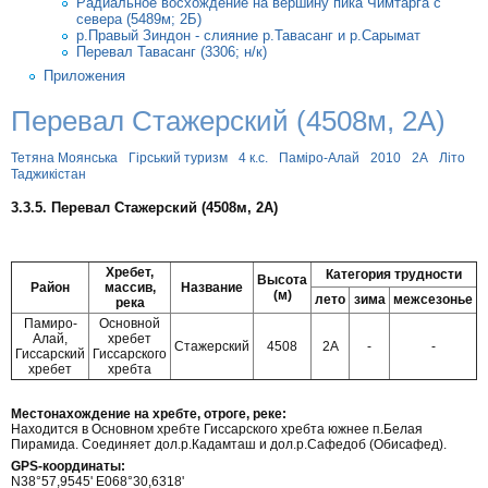
Радиальное восхождение на вершину пика Чимтарга с
севера (5489м; 2Б)
р.Правый Зиндон - слияние р.Тавасанг и р.Сарымат
Перевал Тавасанг (3306; н/к)
Приложения
Перевал Стажерский (4508м, 2А)
Тетяна Моянська
Гірський туризм
4 к.с.
Паміро-Алай
2010
2А
Літо
Таджикістан
3.3.5. Перевал Стажерский (4508м, 2А)
Хребет,
Категория трудности
Высота
Район
массив,
Название
(м)
лето
зима
межсезонье
река
Памиро-
Основной
Алай,
хребет
Стажерский
4508
2А
-
-
Гиссарский
Гиссарского
хребет
хребта
Местонахождение на хребте, отроге, реке:
Находится в Основном хребте Гиссарского хребта южнее п.Белая
Пирамида. Соединяет дол.р.Кадамташ и дол.р.Сафедоб (Обисафед).
GPS-координаты:
N38°57,9545' E068°30,6318'