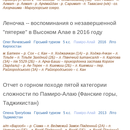
н
Агмат - р. Ахмат - р. Арчімайдан - р. Саримат - п. Тавасанг (н/к) - оз.
о
Азорчашма - Маргузорське озеро.
с
т
і
Леночка -- воспоминания о незавершенной
з
е
"пятерке" в Высоком Алае в 2016 году
л
е
м
Олег Янчевський
Гірський туризм
5 к.с.
Паміро-Алай
2016
Літо
е
Киргизстан
н
т
м. Баткен – р. Сох – с. Кан – п. Ходжаачкан (1А) – р. Ходжа-Ачкан – л.
а
Тільбе – п. Тільбе Західний (2Б) – л. Північний Іштансалді – п. Карпова
м
(3А) – пік 5529 (2Б) – л. Арча-Баши – прикордонна застава Коргон
(Зардали) – р. Ак-Терек – п. Кшемиш (2Б) – л. Кшемиш – пер.
и
Райгородського (3А) – л. Райгородського – с. Кан
6
ї
к
а
Отчет о горном походе пятой категории
т
е
сложности по Памиро-Алаю (Фанские горы,
г
о
Таджикистан)
р
і
Олена Трегубова
Гірський туризм
5 к.с.
Паміро-Алай
2013
Літо
ї
Таджикістан
п
о
а/т «Варзоб» – р. Сіама – п. Ведмежий Замок Південний (2А) – п.
К
Чотирьох (1Б) – л. Рахіб Південний - п. Рахіб (1Б) – л. Рахіб Північний –