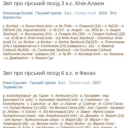
Звіт про гірський похід 3 к.с. Кічік-Алаєм
о
Г
і
Олександр Козлик
Гірський туризм
3 к.с.
Паміро-Алай
2018
Літо
р
Киргизстан
с
ь
с. Колдай – п. Кизил-Каса (н/к) – р Ак-Тебе – п. Озерний (1А) – л. №216 – п.
к
Обідній (1Б, першопрохід) – л. № 215 – р. Акарт – оз. 3852 м – л. Акарт
Західний – п. Висоцького (2А) – л. Гезарт (№ 195) – п. Гезарт Хибний (1Б)
и
– оз. 4142 м–п. Кічік-Алай (н/к) – д.р Кічік-Алай Західний – злиття р. Кічік-
й
Алай Сх. і р. Кіндик – р Кіндик – л. Кіндик Західний (№322) – п. Рототаєва
п
(2А) з траверсом на п. Скобелєва (2А) (сумарна к.с. 2А) – л. Кумтор
о
Східний (№308) – (п. Скобелєва Західний – пік Скобелєва Східний
х
південним схилом - сумарно 2А) – л. № 89 – п. Кекджар (н/к) – оз. Кокшель
і
– р. Дамджайло – с. Кашка-Суу
д
5
к
Звіт про гірський похід 6 к.с. в Фанах
а
т
е
Євген Єрьомін
Гірський туризм
6 к.с.
Паміро-Алай
2017
г
Таджикістан
о
р
р. Іскандердарья - ур. Гаран - п. Анпешуд (1А) - р. Хазормеч - пер.
і
Бузговат Сх. (н/к) - п. Бузговат Західний (н/к) - р. Серідевол - оз.
ї
Іскандеркуль - с. Саритаг - р. Арх - р. Хавзак - р. Сувтор - [п. Сідло Ганзи
с
+ п. Гусєва-Мухіна Сх.] (2Б) - пік Велика Ганза (2Б) - дол. Сурхоб - траверс
к
[п. Адіджи - п. Єнісей - п. Хід Кентавра] (3А) - л. Замок - Мутні озера -
л
Аллаудинські озера - пер. Алаудинський (н/к) - оз. Дюшаха - п. Зієрат (1А)
- а/т Артуч - Кулікалонське озеро - п. Марія (3Б) - [п. Міралі + пік
а
Чимтарга] (2Б) - оз. Велике Алло - р. Лівий Зіндон - оз. Верхнє Алло -
д
траверс [п. Блок 2 - пік Москва - п. Олімпійський] (3Б) - дол. Ахмат - п.