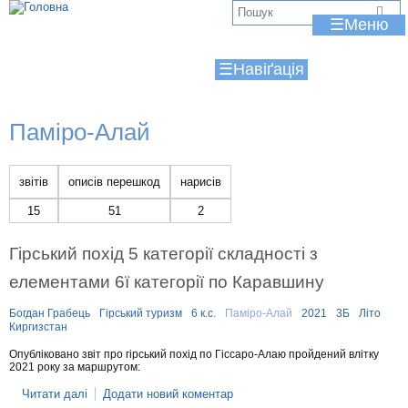
Jump to navigation
В
☰
и
☰
є
т
Паміро-Алай
у
т
звітів
описів перешкод
нарисів
15
51
2
Гірський похід 5 категорії складності з
елементами 6ї категорії по Каравшину
Богдан Грабець
Гірський туризм
6 к.с.
Паміро-Алай
2021
3Б
Літо
Киргизстан
Опубліковано звіт про гірський похід по Гіссаро-Алаю пройдений влітку
2021 року за маршрутом:
Читати далі
п
Додати новий коментар
р