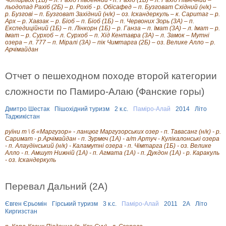
а
льодопад Рахіб (2Б) – р. Рохіб - р. Обісафед – п. Бузговат Східний (н/к) –
р
р. Бузгові – п. Бузговат Західний (н/к) – оз. Іскандеркуль – к. Саритаг – р.
а
Арх – р. Хавзак – р. Біоб – п. Біоб (1Б) – п. Червоних Зорь (3А) – п.
в
Експедиційний (1Б) – п. Лінкорн (1Б) – р. Ганза – п. Імат (3А) – л. Імат – р.
ш
Імат – р. Сурхоб – л. Сурхоб – п. Хід Кентавра (3А) – л. Замок – Мутні
и
озера – л. 777 – п. Міралі (3А) – пік Чимтарга (2Б) – оз. Велике Алло – р.
н
Арчімайдан
у
Отчет о пешеходном походе второй категории
сложности по Памиро-Алаю (Фанские горы)
Дмитро Шестак
Пішохідний туризм
2 к.с.
Паміро-Алай
2014
Літо
Таджикістан
руїни т \ б «Маргузор» - ланцюг Маргузорських озер - п. Тавасанг (н/к) - р.
Саримат - р.Арчімайдан - п. Зурмеч (1А) - а/т Артуч - Кулікалонські озера
- п. Алаудінський (н/к) - Каламутні озера - п. Чімтарга (1Б) - оз. Велике
Алло - п. Амшут Нижній (1А) - п. Агмата (1А) - п. Дукдон (1А) - р. Каракуль
- оз. Іскандеркуль
Перевал Дальний (2А)
Євген Єрьомін
Гірський туризм
3 к.с.
Паміро-Алай
2011
2А
Літо
Киргизстан