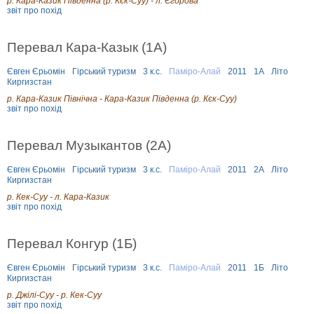
р. Кара-Казик Південна (р. Кєк-Суу) - л. Єгорова
звіт про похід
Перевал Кара-Казык (1А)
Євген Єрьомін
Гірський туризм
3 к.с.
Паміро-Алай
2011
1А
Літо
Киргизстан
р. Кара-Казик Північна - Кара-Казик Південна (р. Кєк-Суу)
звіт про похід
Перевал Музыкантов (2А)
Євген Єрьомін
Гірський туризм
3 к.с.
Паміро-Алай
2011
2А
Літо
Киргизстан
р. Кек-Суу - л. Кара-Казик
звіт про похід
Перевал Конгур (1Б)
Євген Єрьомін
Гірський туризм
3 к.с.
Паміро-Алай
2011
1Б
Літо
Киргизстан
р. Джілі-Суу - р. Кек-Суу
звіт про похід