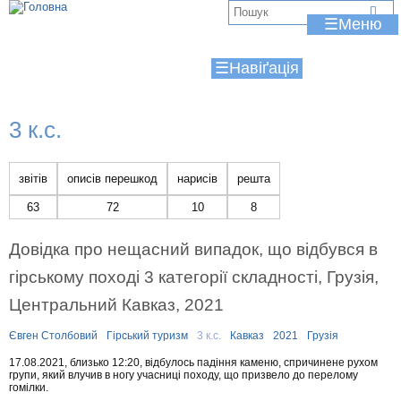
Jump to navigation
В
☰
и
☰
є
т
3 к.с.
у
т
звітів
описів перешкод
нарисів
решта
63
72
10
8
Довідка про нещасний випадок, що відбувся в
гірському поході 3 категорії складності, Грузія,
Центральний Кавказ, 2021
Євген Столбовий
Гірський туризм
3 к.с.
Кавказ
2021
Грузія
17.08.2021, близько 12:20, відбулось падіння каменю, спричинене рухом
групи, який влучив в ногу учасниці походу, що призвело до перелому
гомілки.