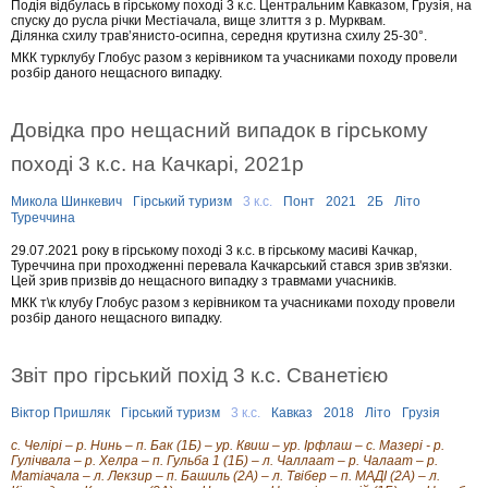
Подія відбулась в гірському поході 3 к.с. Центральним Кавказом, Грузія, на
спуску до русла річки Местіачала, вище злиття з р. Мурквам.
Ділянка схилу трав’янисто-осипна, середня крутизна схилу 25-30°.
МКК турклубу Глобус разом з керівником та учасниками походу провели
розбір даного нещасного випадку.
Довідка про нещасний випадок в гірському
поході 3 к.с. на Качкарі, 2021р
Микола Шинкевич
Гірський туризм
3 к.с.
Понт
2021
2Б
Літо
Туреччина
29.07.2021 року в гірському поході 3 к.с. в гірському масиві Качкар,
Туреччина при проходженні перевала Качкарський стався зрив зв'язки.
Цей зрив призвів до нещасного випадку з травмами учасників.
МКК т\к клубу Глобус разом з керівником та учасниками походу провели
розбір даного нещасного випадку.
Звіт про гірський похід 3 к.с. Сванетією
Віктор Пришляк
Гірський туризм
3 к.с.
Кавказ
2018
Літо
Грузія
с. Челірі – р. Нинь – п. Бак (1Б) – ур. Квиш – ур. Ірфлаш – с. Мазері - р.
Гулічвала – р. Хелра – п. Гульба 1 (1Б) – л. Чаллаат – р. Чалаат – р.
Матіачала – л. Лекзир – п. Башиль (2А) – л. Твібер – п. МАДІ (2А) – л.