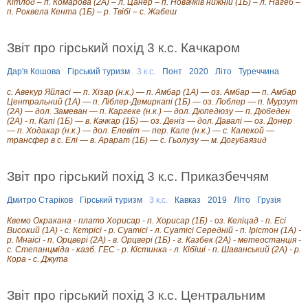
Кітлод – п. Комарова (2А) – л. Цанер – п. Новачків нижній (1Б) – л. Нагеб –
п. Роквела Кента (1Б) – р. Твібі – с. Жабеш
Звіт про гірський похід 3 к.с. Качкаром
Дар'я Кошова
Гірський туризм
3 к.с.
Понт
2020
Літо
Туреччина
с. Авекур Яйласі — п. Хізар (н.к.) — п. Амбар (1А) — оз. Амбар — п. Амбар
Центральний (1А) — п. Ліблер-Демиркапі (1Б) — оз. Лоблер — п. Мурзут
(2А) — дол. Замеван — п. Каргеке (н.к.) — дол. Дюпедюзу — п. Дюбеден
(2А) - п. Капі (1Б) — в. Качкар (1Б) — оз. Деніз — дол. Давалі — оз. Донер
— п. Ходакар (н.к.) — дол. Елевіт — пер. Кале (н.к.) — с. Калекой —
трансфер в с. Елі — в. Арарат (1Б) — с. Гьолузу — м. Догубаязид
Звіт про гірський похід 3 к.с. Приказбеччям
Дмитро Старіков
Гірський туризм
3 к.с.
Кавказ
2019
Літо
Грузія
Квемо Окракана - плато Хорисар - п. Хорисар (1Б) - оз. Келіцад - п. Есі
Високий (1А) - с. Кєтрісі - р. Суатісі - л. Суатісі Серeдній - п. Ірістон (1А) -
р. Мнаісі - п. Орцвері (2А) - в. Орцвері (1Б) - г. Казбек (2А) - метеостанція -
с. Степанцміда - казб. ГЕС - р. Кістинка - л. Кібіші - п. Шаванський (2А) - р.
Кора - с. Джута
Звіт про гірський похід 3 к.с. Центральним