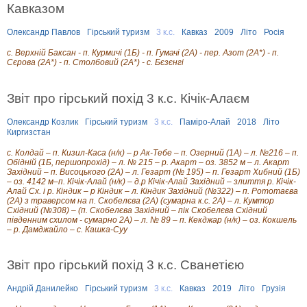
Кавказом
Олександр Павлов
Гірський туризм
3 к.с.
Кавказ
2009
Літо
Росія
c. Верхній Баксан - п. Курмичі (1Б) - п. Гумачі (2А) - пер. Азот (2А*) - п.
Сєрова (2А*) - п. Столбовий (2А*) - с. Бєзєнгі
Звіт про гірський похід 3 к.с. Кічік-Алаєм
Олександр Козлик
Гірський туризм
3 к.с.
Паміро-Алай
2018
Літо
Киргизстан
с. Колдай – п. Кизил-Каса (н/к) – р Ак-Тебе – п. Озерний (1А) – л. №216 – п.
Обідній (1Б, першопрохід) – л. № 215 – р. Акарт – оз. 3852 м – л. Акарт
Західний – п. Висоцького (2А) – л. Гезарт (№ 195) – п. Гезарт Хибний (1Б)
– оз. 4142 м–п. Кічік-Алай (н/к) – д.р Кічік-Алай Західний – злиття р. Кічік-
Алай Сх. і р. Кіндик – р Кіндик – л. Кіндик Західний (№322) – п. Рототаєва
(2А) з траверсом на п. Скобелєва (2А) (сумарна к.с. 2А) – л. Кумтор
Східний (№308) – (п. Скобелєва Західний – пік Скобелєва Східний
південним схилом - сумарно 2А) – л. № 89 – п. Кекджар (н/к) – оз. Кокшель
– р. Дамджайло – с. Кашка-Суу
Звіт про гірський похід 3 к.с. Сванетією
Андрій Данилейко
Гірський туризм
3 к.с.
Кавказ
2019
Літо
Грузія