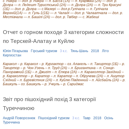
с. Накра — дол. р. Накра — п. Басса (1А) — п. Куармаш (2А) — дол. р.
Долра — п. Ледешт Туристcький (2А) — п. Долра (2А) — п. Три Красуні
(1Б) — дол. р. Долра — с.Мазері — дол.р.Гулічала — п. Гулічала
Верхній(1А) — п. Гуль-1(1Б) — л. Чаладі — дол. р. Чалаатчала — дол. р.
Местіачала — п. Башілі (2А) — дол. р. Твібер — с. Жабеші
Отчет о горном походе 3 категории сложности
по Терскей-Алатау и Куйлю
Юлія Пігарьова
Гірський туризм
3 к.с.
Тянь-Шань
2018
Літо
Киргизстан
Каракол – р. Каракол – р. Кургактор – оз. Алакель – п. Такиртор (1Б) – р.
Такиртор – р. Чон-Узень – п. Труд (2А) – л. Бригантина – п. Сонце-
Панорамний (1Б) – л. Джигіт – п. Епюра (2А) – л. Караколтор-Західний –
р. Караколтор – р. Каратор – л. Каратор – п. Обручева (2А) – л. Ашутор
Східний – п. Буревістник (2А) – л. Куйлю Південний – п. Айсбайль (2А) – р.
Башкуль – оз. Башкуль – р. Учкуль – р. Сариджас
Звіт про пішохідний похід 3 категорії
Туреччиною
Андрій Поворознюк
Пішохідний туризм
3 к.с.
Тавр
2018
Осінь
Туреччина