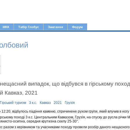
Jump to navigation
МКК
Табір Глобус
Змагання
Форум
толбовий
нещасний випадок, що відбувся в гірському поході 
 Кавказ, 2021
Гірський туризм
3 к.с.
Кавказ
2021
Грузія
о 12:20, відбулось падіння каменю, спричинене рухом групи, який влучив в ногу
ірському поході 3 к.с. Центральним Кавказом, Грузія, на спуску до русла річки 
’янисто-осипна, середня крутизна схилу 25-30°.
с разом з керівником та учасниками походу провели розбір даного нещасного