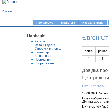
В
Головна
и
є
Про турклуб
Бібліотека
Набори в групи
Г
т
о
у
Навіґація
Євген С
л
Увiйти
т
о
Останні дописи
Створити матерiал
в
звітів
решта
Календар
Архів новин
н
1
1
Посилання
е
Спорядження
м
Довідка про 
е
Центральний
н
Євген Столбовий
ю
17.08.2021, близьк
Подія відбулась в г
Ділянка схилу трав
МКК турклубу Глобу