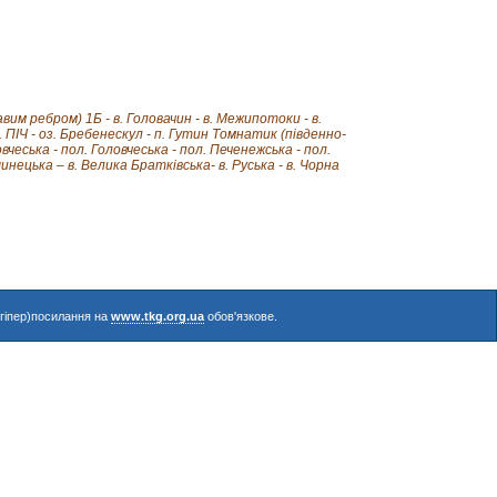
им ребром) 1Б - в. Головачин - в. Межипотоки - в.
. ПІЧ - оз. Бребенескул - п. Гутин Томнатик (південно-
ловчеська - пол. Головчеська - пол. Печенежська - пол.
шинецька – в. Велика Братківська- в. Руська - в. Чорна
(гіпер)посилання на
www.tkg.org.ua
обов'язкове.