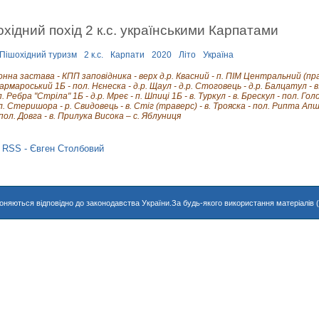
охідний похід 2 к.с. українськими Карпатами
Пішохідний туризм
2 к.с.
Карпати
2020
Літо
Україна
нна застава - КПП заповідника - верх д.р. Квасний - п. ПІМ Центральний (прав
рмароський 1Б - пол. Нєнеска - д.р. Щаул - д.р. Стоговець - д.р. Балцатул - в
п. Ребра "Стріла" 1Б - д.р. Мреє - п. Шпиці 1Б - в. Туркул - в. Брескул - пол. Го
ол. Стеришора - р. Свидовець - в. Стіг (траверс) - в. Трояска - пол. Рипта Ап
пол. Довга - в. Прилука Висока – с. Яблуниця
хороняються відповідно до законодавства України.За будь-якого використання матеріалів 