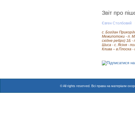
Звіт про піш
Євген Столбовий
с. Богдан Прикордо
Межипотоки - п. Ма
східне ребро) 1Б - 
Шиса - с. Ясіня - п
Клива – в.Плоска - 
© All rights reserved. Всі права на матеріали о