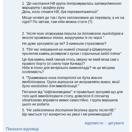
1.
"До настання НВ група дотримувалась затвердженого
маршруту і графіку руху.
День, коли стався НВ, був перевантажений"
Місце ночівлі до так і було заплановане до перевалу, а не на
сідлі? По звітам, там ніби можна стати (?).
2.
"після чого зісмикував перила за допомогою льодобурів в
якості проміжних точок, викручуючи їх по черзі."
Не дуже зрозуміло це як? З нижньою страховкою?
3.
"Під час очікування на нижній станції в Шавкутину
прилетів камінь розміром з кулак і спричинив забій плеча"
Це був камінь який скинув хтось зверху чи який впав сам з
правого борту (зі схилу гори Качкар)?
Ніби ж пізно для вечірнього каменепаду? чи це місцева
особливість?
4.
"Травмована нога потерпілої не була вчасно
імобілізована. Група вирішила не виправляти вивих, який
було необхідно для іммобілізації."
Питання від "ніфіганемедика": я правильно зрозумів що для
того щоб іммобілізувати стопу, довелося б спочатку
обов'язково вправити вивих самостійно. І група вирішила
цього не робити.
5.
"Не забезпечена достатня безпека групи після НВ."
Що мається тут конкретно на увазі і які рекомендації?
відповісти
цитувати
Показати відповіді