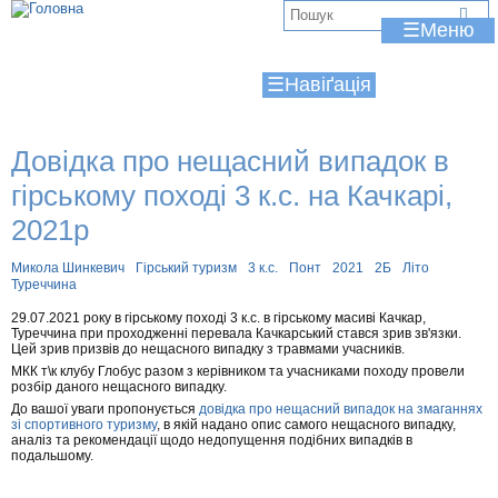
Jump to navigation
В
☰
и
☰
є
т
Довідка про нещасний випадок в
у
гірському поході 3 к.с. на Качкарі,
т
2021р
Микола Шинкевич
Гірський туризм
3 к.с.
Понт
2021
2Б
Літо
Туреччина
29.07.2021 року в гірському поході 3 к.с. в гірському масиві Качкар,
Туреччина при проходженні перевала Качкарський стався зрив зв'язки.
Цей зрив призвів до нещасного випадку з травмами учасників.
МКК т\к клубу Глобус разом з керівником та учасниками походу провели
розбір даного нещасного випадку.
До вашої уваги пропонується
довідка про нещасний випадок на змаганнях
зі спортивного туризму
, в якій надано опис самого нещасного випадку,
аналіз та рекомендації щодо недопущення подібних випадків в
подальшому.