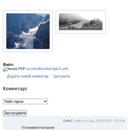
Файл:
accidentkachkar3gk21.pdf
Додати новий коментар
Цитувати
Коментарі
DefteZ
replied on
Срд, 22/09/2021 - 23:39
#
.
Уточнюючі питання: