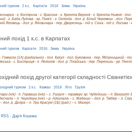
ний туризм
2 к.с.
Карпати
2018
Зима
Україна
Веснарка - г. Кострича - с. Красник - г. Крента Верхня - г. Крента Нижня - пол
ний - г. Баба Лудова - хр. Пнів’є - г. Оглінда - дол. р. Білий Черемош - лісн. Пе
хній Яловець - дол. р. Яловичара - пер. Дворелець - під г. Сена - під г. Лосова -
ний похід 1 к.с. в Карпатах
ний туризм
Карпати
2016
Зима
Україна
. Говерла (1А) (радіально) - пол. Кукул - пол. Буковина - пер. Яблуницький - пол
ська - с. Бистриця - п. Легіонів - дол. р. Плайська - пер. Перенизь - ур. Пек
охідний похід другої категорії складності Сванетіє
охідний туризм
2 к.с.
Кавказ
2016
Літо
Грузія
пари (н/к) - п. Горваши (н/к) – с. Ушгулі – траверс хр. Чубедиши – п. Вахушті-3
десчала – п. Чхундера (н/к) – р. Адішчала – с. Жабеши – дол. р. Твібер – л. Сері 
– дол. р. Долра – п. Три Красуні (1Б) (рад.) – с. Мазері
.