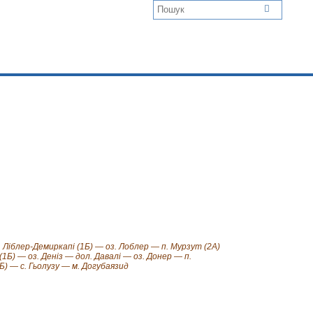
. Ліблер-Демиркапі (1Б) — оз. Лоблер — п. Мурзут (2А)
 (1Б) — оз. Деніз — дол. Давалі — оз. Донер — п.
1Б) — с. Гьолузу — м. Догубаязид