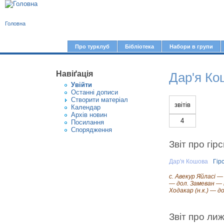
В
Головна
и
є
Про турклуб
Бібліотека
Набори в групи
Г
т
о
у
Навіґація
Дар'я Ко
л
Увiйти
т
о
Останні дописи
Створити матерiал
в
звітів
Календар
Архів новин
н
4
Посилання
е
Спорядження
м
Звіт про гір
е
Дар'я Кошова
Гір
н
с. Авекур Яйласі —
ю
— дол. Замеван — п
Ходакар (н.к.) — д
Звіт про лиж