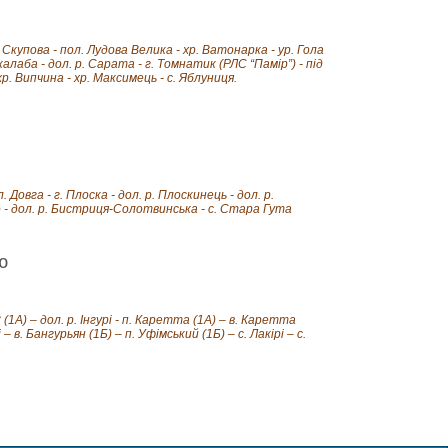
. Скупова - пол. Лудова Велика - хр. Ватонарка - ур. Гола
ркалаба - дол. р. Сарата - г. Томнатик (РЛС “Памір”) - під
 хр. Випчина - хр. Максимець - с. Яблуниця.
. Довга - г. Плоска - дол. р. Плоскинець - дол. р.
ло - дол. р. Бистриця-Солотвинська - с. Стара Гута
ю
 (1А) – дол. р. Інгурі - п. Каретта (1А) – в. Каретта
– в. Бангурьян (1Б) – п. Уфімський (1Б) – с. Лакірі – с.