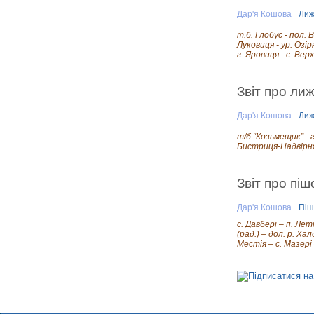
Дар'я Кошова
Лиж
т.б. Глобус - пол. 
Луковиця - ур. Озір
г. Яровиця - с. Вер
Звіт про лиж
Дар'я Кошова
Лиж
т/б “Козьмещик” - г
Бистриця-Надвірнян
Звіт про піш
Дар'я Кошова
Піш
с. Давбері – п. Лет
(рад.) – дол. р. Хал
Местія – с. Мазері 