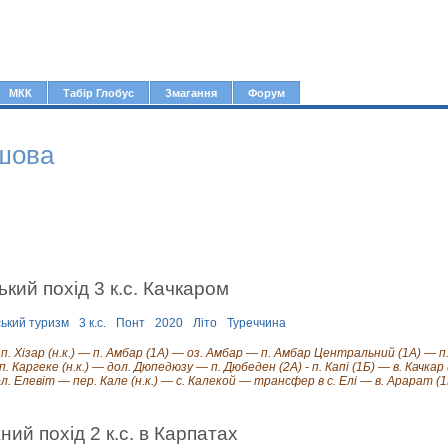
Jump to navigation
МКК
Табір Глобус
Змагання
Форум
шова
ський похід 3 к.с. Качкаром
ський туризм
3 к.с.
Понт
2020
Літо
Туреччина
 п. Хізар (н.к.) — п. Амбар (1А) — оз. Амбар — п. Амбар Центральний (1А) — п
. Каргеке (н.к.) — дол. Дюпедюзу — п. Дюбеден (2А) - п. Капі (1Б) — в. Качкар
ол. Елевіт — пер. Кале (н.к.) — с. Калекой — трансфер в с. Елі — в. Арарат (
ний похід 2 к.с. в Карпатах