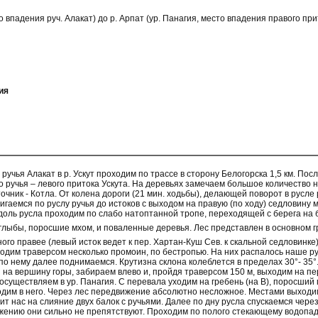
то впадения руч. Алакат) до р. Арпат (ур. Панагия, место впадения правого прит
ия
ручья Алакат в р. Ускут проходим по трассе в сторону Белогорска 1,5 км. Пос
 ручья – левого притока Ускута. На деревьях замечаем большое количество н
чник - Котла. От колена дороги (21 мин. ходьбы), делающей поворот в русле
вигаемся по руслу ручья до истоков с выходом на правую (по ходу) седловину ме
оль русла проходим по слабо натоптанной тропе, переходящей с берега на б
 глыбы, поросшие мхом, и поваленные деревья. Лес представлен в основном
ого правее (левый исток ведет к пер. Хартан-Куш Сев. к скальной седловинке
одим траверсом несколько промоин, по бестропью. На них распалось наше 
 по нему далее поднимаемся. Крутизна склона колеблется в пределах 30°- 35
 на вершину горы, забираем влево и, пройдя траверсом 150 м, выходим на пе
осуществляем в ур. Панагия. С перевала уходим на гребень (на В), поросший
одим в него. Через лес передвижение абсолютно несложное. Местами выходим 
ит нас на слияние двух балок с ручьями. Далее по дну русла спускаемся чере
ижению они сильно не препятствуют. Проходим по полого стекающему водопадик