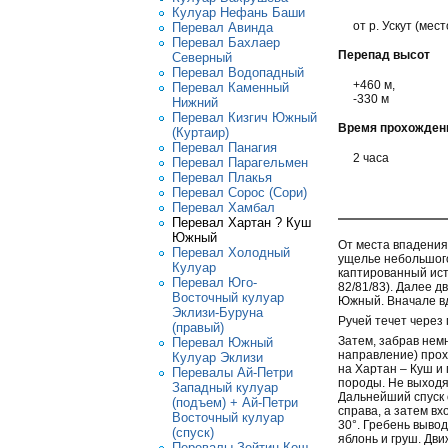
Кулуар Нефань Баши
от р. Ускут (мес
Перевал Авинда
Перевал Бахлаер
Перепад высот
Северный
Перевал Водопадный
+460 м,
Перевал Каменный
-330 м
Нижний
Перевал Кизгич Южный
Время прохожден
(Куртаир)
Перевал Панагия
2 часа
Перевал Парагельмен
Перевал Плакья
Перевал Сорос (Сори)
Перевал Хамбал
Перевал Хартан ? Куш
Южный
От места впадения 
Перевал Холодный
ущелье небольшого
Кулуар
каптированный исто
Перевал Юго-
82/81/83). Далее д
Восточный кулуар
Южный. Вначале вд
Эклизи-Буруна
Ручей течет через
(правый)
Затем, забрав немн
Перевал Южный
направление) прох
Кулуар Эклизи
на Хартан – Куш и
Перевалы Ай-Петри
породы. Не выходя
Западный кулуар
Дальнейший спуск 
(подъем) + Ай-Петри
справа, а затем вх
Восточный кулуар
30°. Гребень вывод
(спуск)
яблонь и груш. Дв
Перевалы Зейтин Кош