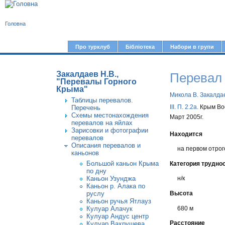
В
Головна
и
є
Про турклуб
Бібліотека
Набори в групи
Г
т
о
у
Закалдаев Н.В.,
Перевал
л
"Перевалы Горного
Крыма"
т
о
Микола В. Закалда
Таблицы перевалов.
в
III. П. 2.2а.
Крым Вос
Перечень
Схемы местонахождения
н
Март 2005г.
перевалов на яйлах
е
Зарисовки и фотографии
Находится
перевалов
м
Описания перевалов и
на первом отрог
каньонов
е
Большой каньон Крыма
Категория трудно
н
по дну
Каньон Узунджа
н/к
ю
Каньон р. Алака по
руслу
Высота
Каньон ручья Ятлауз
680 м
Кулуар Алачук
Кулуар Андус центр
Расстояние
Кулуар Вахрушева