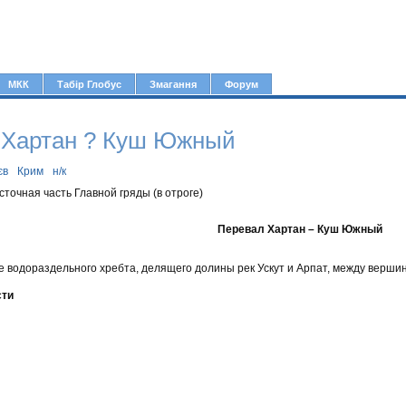
Jump to navigation
МКК
Табір Глобус
Змагання
Форум
 Хартан ? Куш Южный
єв
Крим
н/к
точная часть Главной гряды (в отроге)
Перевал Хартан – Куш Южный
е водораздельного хребта, делящего долины рек Ускут и Арпат, между вершина
сти