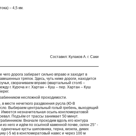
ока) – 4,5 км.
Составил: Кулаков А. г. Саки
ле чего дорога забирает сильно вправо и заходит в
авешенных тряпок. Здесь, чуть ниже дороги, находится
 ручья, сворачиваем вправо (квартальный столб –
жду г. Куроча и г. Хартан – Куш – пер. Хартан – Куш
ерег.
 грабинником несложной проходимости.
), в месте нечеткого раздвоения русла (Ю-В
русло. Выбираем центральный голый гребень, выходящий
°. Имеется незначительная осыпь конгломератовой
ревал. Подъём от трассы занимает 50 минут.
 грабинником. Вначале проходим вдоль его контура
из него и идём по осыпной каменной почве, склон 25° -
з одиночные кусты шиповника, терна, кизила, диких
у (-5 м) в конгломератовый навес и через 100 м