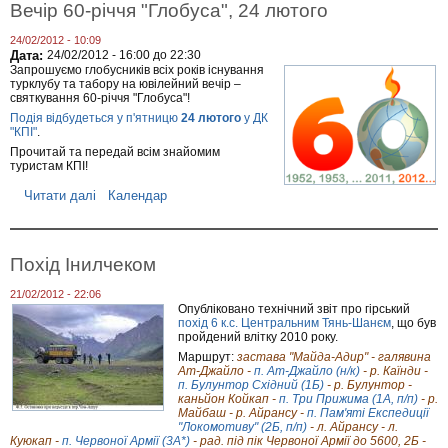
е
е
Вечір 60-річчя "Глобуса", 24 лютого
е
м
з
р
п
н
е
24/02/2012 - 10:09
і
я
з
Дата:
24/02/2012 -
16:00
до
22:30
о
-
н
Запрошуємо глобусників всіх років існування
н
1
я
турклубу та табору на ювілейний вечір –
а
к
святкування 60-річчя "Глобуса"!
т
в
Подія відбудеться у п'ятницю
24 лютого
у ДК
К
і
"КПІ"
.
и
т
є
Прочитай та передай всім знайомим
н
туристам КПІ!
в
я
а
Читати далі
п
Календар
з
р
Т
о
П
В
Т
е
2
Похід Інилчеком
ч
0
і
1
21/02/2012 - 22:06
р
2
Опубліковано технічний звіт про гірський
6
,
похід 6 к.с. Центральним Тянь-Шанєм
, що був
0
6
пройдений влітку 2010 року.
-
-
Маршрут:
застава "Майда-Адир" - галявина
р
8
Ат-Джайло -
п. Ат-Джайло (н/к)
- р. Каїнди -
і
к
п. Булунтор Східний (1Б)
- р. Булунтор -
ч
в
каньйон Койкап -
п. Три Прижима (1А, п/п)
- р.
ч
і
Майбаш - р. Айрансу -
п. Пам'яті Експедиції
я
т
"Локомотиву" (2Б, п/п)
- л. Айрансу - л.
"
н
Куюкап -
п. Червоної Армії (3А*)
- рад. під пік Червоної Армії до 5600, 2Б -