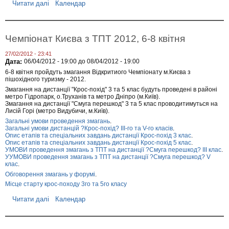
б
Читати далі
п
Календар
л
р
а
о
с
В
т
і
Чемпіонат Києва з ТПТ 2012, 6-8 квітня
і
д
з
к
27/02/2012 - 23:41
Т
р
Дата:
06/04/2012 - 19:00
до
08/04/2012 - 19:00
Г
и
Т
6-8 квітня пройдуть змагання Відкритиого Чемпіонату м.Києва з
т
?
пішохідного туризму - 2012.
т
К
я
Змагання на дистанції "Крос-похід" 3 та 5 клас будуть проведені в районі
у
с
метро Гідропарк, о.Труханів та метро Дніпро (м.Київ).
б
е
Змагання на дистанції "Смуга перешкод" 3 та 5 клас проводитимуться на
о
з
Лисій Горі (метро Видубичи, м.Київ).
к
о
Загальні умови проведення змагань
.
М
н
Загальні умови дистанцій ?Крос-похід? III-го та V-го класів
.
К
у
Опис етапів та спеціальних завдань дистанції Крос-похід 3 клас
.
С
з
Опис етапів та спеціальних завдань дистанції Крос-похід 5 клас
.
2
Т
УМОВИ проведення змагань з ТПТ на дистанції ?Смуга перешкод? ІІІ клас
.
0
П
УУМОВИ проведення змагань з ТПТ на дистанції ?Смуга перешкод? V
1
клас
.
Т
2
2
Обговорення змагань у форумі
.
?
0
Місце старту крос-походу 3го та 5го класу
,
1
3
2
Читати далі
п
Календар
0
,
р
б
1
о
е
8
Ч
р
б