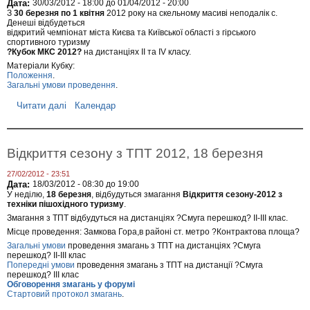
Дата:
30/03/2012 - 18:00
до
01/04/2012 - 20:00
н
З
30 березня по 1 квітня
2012 року на скельному масиві неподалік с.
и
Денеші відбудеться
й
відкритий чемпіонат міста Києва та Київської області з гірського
в
спортивного туризму
е
?Кубок МКС 2012?
на дистанціях ІІ та ІV класу.
с
Матеріали Кубку:
н
Положення
.
я
Загальні умови проведення
.
н
и
Читати далі
п
Календар
й
р
п
о
о
Ч
х
е
Відкриття сезону з ТПТ 2012, 18 березня
і
м
д
п
К
27/02/2012 - 23:51
і
а
Дата:
18/03/2012 -
08:30
до
19:00
о
р
У неділю,
18 березня
, відбудуться змагання
Відкриття сезону-2012 з
н
п
техніки пішохідного туризму
.
а
а
Змагання з ТПТ відбудуться на дистанціях ?Смуга перешкод? ІІ-ІІІ клас.
т
т
К
Місце проведення: Замкова Гора,в районі ст. метро ?Контрактова площа?
а
и
м
Загальні умови
проведення змагань з ТПТ на дистанціях ?Смуга
є
перешкод? ІІ-ІІІ клас
и
в
Попередні умови
проведення змагань з ТПТ на дистанції ?Смуга
а
перешкод? ІІІ клас
т
Обговорення змагань у форумі
а
Стартовий протокол змагань
.
о