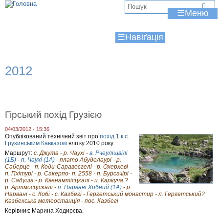
Jump to navigation
В
☰
и
☰
є
т
2012
у
т
Гірський похід Грузією
04/03/2012 - 15:36
Опублікований технічний звіт про
похід 1 к.с.
Грузинським Кавказом
влітку 2010 року.
Маршрут:
с. Джута - р. Чаухі -
в. Рчеулішвілі
(1Б)
-
п. Чаухі (1А)
- плато Абуделаурі - р.
Саберце - п. Коди-Саравесгелі - р. Охерхеві -
п. Пхітурі - р. Сакерпо- п. 2558 - п. Бурсачірі -
р. Садуціа - р. Квенамтісцкалі - п. Каркуча ?
р. Артмосціскалі -
п. Нарвані Хибний (1А)
- р.
Нарвані - с. Кобі - с. Казбегі - Гергетський монастир - л. Гергетський?
Казбекська метеостанція - пос. Казбегі
Керівник: Марина Ходирєва.