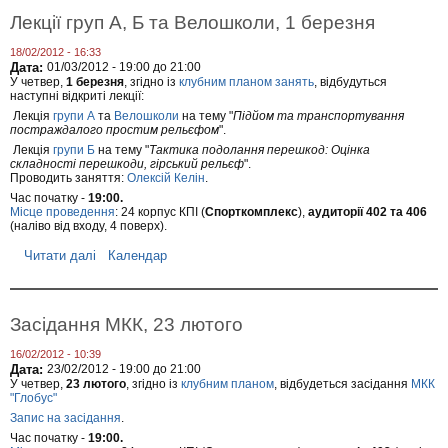
о
Лекції груп А, Б та Велошколи, 1 березня
р
н
18/02/2012 - 16:33
о
Дата:
01/03/2012 -
19:00
до
21:00
г
У четвер,
1 березня
, згідно із
клубним планом занять
, відбудуться
о
наступні відкриті лекції:
р
Лекція
групи А
та
Велошколи
на тему "
Підйом та транспортування
а
постраждалого простим рельєфом
".
т
а
Лекція
групи Б
на тему "
Тактика подолання перешкод: Оцінка
С
складності перешкоди, гірський рельєф
".
Проводить заняття:
Олексій Келін
.
в
и
Час початку -
19:00.
д
Місце проведення
: 24 корпус КПІ (
Спорткомплекс
),
аудиторії 402 та 406
о
(наліво від входу, 4 поверх).
в
е
Читати далі
п
Календар
ц
р
ь
о
н
Л
а
е
Засідання МКК, 23 лютого
в
к
е
ц
16/02/2012 - 10:39
с
і
Дата:
23/02/2012 -
19:00
до
21:00
н
ї
У четвер,
23 лютого
, згідно із
клубним планом
, відбудеться засідання
МКК
і
г
"Глобус"
р
Запис на засідання
.
у
п
Час початку -
19:00.