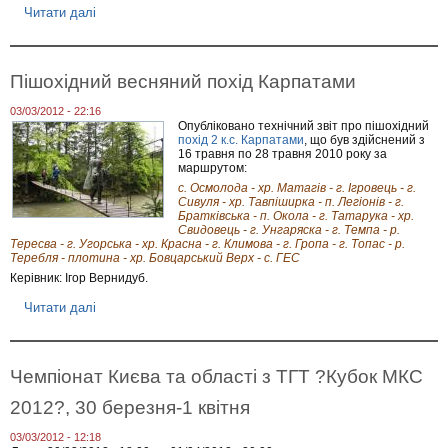
Читати далі
п
р
о
Г
і
Пішохідний весняний похід Карпатами
р
с
03/03/2012 - 22:16
ь
Опубліковано технічний звіт про пішохідний
к
похід 2 к.с. Карпатами
, що був здійснений з
и
16 травня по 28 травня 2010 року за
й
маршрутом:
п
с. Осмолода - хр. Матагів - г. Ігровець - г.
о
Сивуля - хр. Тавпіширка - п. Легіонів - г.
х
Братківська - п. Окола - г. Татарука - хр.
і
Свидовець - г. Унгаряска - г. Темпа - р.
д
Тересва - г. Угорська - хр. Красна - г. Климова - г. Гропа - г. Топас - р.
Г
Теребля - плотина - хр. Бовцарський Верх - с. ГЕС
р
Керівник: Ігор Вернидуб.
у
з
Читати далі
п
і
р
є
о
ю
П
і
Чемпіонат Києва та області з ТГТ ?Кубок МКС
ш
о
2012?, 30 березня-1 квітня
х
і
03/03/2012 - 12:18
д