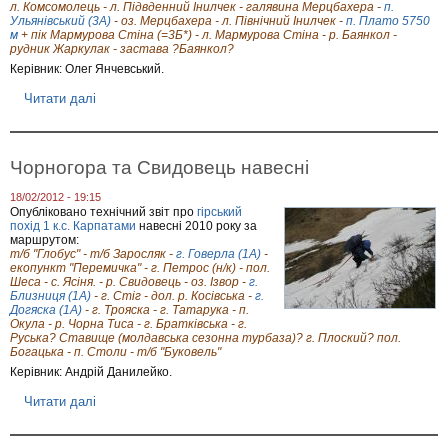
Г
я
л. Комсомолець - л. Підвденний Інилчек - галявина Мерцбахера -
п.
л
Ульянівський (3А)
- оз. Мерцбахера - л. Північний Інилчек -
п. Плато 5750
о
м
+ пік Мармурова Стіна (=3Б*) - л. Мармурова Стіна - р. Баянкол -
б
рудник Жаркулак - застава ?Баянкол?
у
Керівник: Олег Янчевський.
с
а
Читати далі
п
"
р
,
о
2
П
4
о
Чорногора та Свидовець навесні
л
х
ю
і
т
18/02/2012 - 19:15
д
Опубліковано технічний звіт про
гірський
о
І
похід 1 к.с. Карпатами
навесні 2010 року за
г
н
маршрутом:
о
и
т/б "Глобус" - т/б Заросляк -
г. Говерла (1А)
-
л
екопункт "Перемичка" - г. Петрос (н/к) - пол.
ч
Шеса - с. Ясіня. - р. Свидовець - оз. Ізвор -
г.
е
Близниця (1А)
- г. Стіг - дол. р. Косівська -
г.
к
Догяска (1А)
- г. Трояска - г. Татарука - п.
о
Окула - р. Чорна Тиса - г. Братківська - г.
Руська? Ставище (молдавська сезонна турбаза)? г. Плоский? пол.
м
Богацька - п. Столи - т/б "Буковель"
Керівник: Андрій Данилейко.
Читати далі
п
р
о
Ч