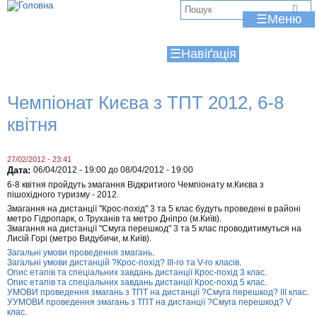
Jump to navigation
В
☰
и
☰
є
т
Чемпіонат Києва з ТПТ 2012, 6-8
у
квітня
т
27/02/2012 - 23:41
Дата:
06/04/2012 - 19:00
до
08/04/2012 - 19:00
6-8 квітня пройдуть змагання Відкритиого Чемпіонату м.Києва з
пішохідного туризму - 2012.
Змагання на дистанції "Крос-похід" 3 та 5 клас будуть проведені в районі
метро Гідропарк, о.Труханів та метро Дніпро (м.Київ).
Змагання на дистанції "Смуга перешкод" 3 та 5 клас проводитимуться на
Лисій Горі (метро Видубичи, м.Київ).
Загальні умови проведення змагань
.
Загальні умови дистанцій ?Крос-похід? III-го та V-го класів
.
Опис етапів та спеціальних завдань дистанції Крос-похід 3 клас
.
Опис етапів та спеціальних завдань дистанції Крос-похід 5 клас
.
УМОВИ проведення змагань з ТПТ на дистанції ?Смуга перешкод? ІІІ клас
.
УУМОВИ проведення змагань з ТПТ на дистанції ?Смуга перешкод? V
клас
.