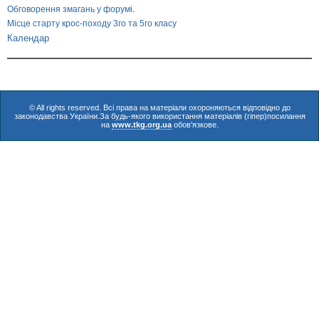
Обговорення змагань у форумі
.
Місце старту крос-походу 3го та 5го класу
Календар
© All rights reserved. Всі права на матеріали охороняються відповідно до
законодавства України.За будь-якого використання матеріалів (гіпер)посилання
на
www.tkg.org.ua
обов'язкове.