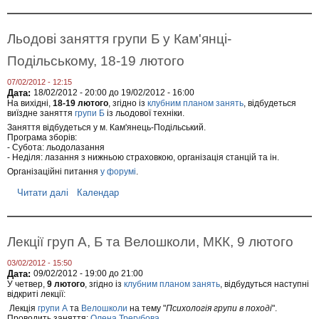
р
К
о
и
В
є
и
Льодові заняття групи Б у Кам'янці-
в
ї
а
з
Подільському, 18-19 лютого
,
д
1
н
7
07/02/2012 - 12:15
і
-
Дата:
18/02/2012 - 20:00
до
19/02/2012 - 16:00
з
1
На вихідні,
18-19 лютого
, згідно із
клубним планом занять
, відбудеться
б
9
виїздне заняття
групи Б
із льодової техніки.
о
л
Заняття відбудеться у м. Кам'янець-Подільський.
р
ю
Програма зборів:
и
т
- Субота: льодолазання
г
о
- Неділя: лазання з нижньою страховкою, організація станцій та ін.
р
г
у
Організаційні питання
у форумі
.
о
п
Читати далі
п
Календар
и
р
Б
о
,
Л
8
ь
-
Лекції груп А, Б та Велошколи, МКК, 9 лютого
о
1
д
1
03/02/2012 - 15:50
о
б
Дата:
09/02/2012 -
19:00
до
21:00
в
е
У четвер,
9 лютого
, згідно із
клубним планом занять
, відбудуться наступні
і
р
відкриті лекції:
з
е
Лекція
групи А
та
Велошколи
на тему "
Психологія групи в поході
".
а
з
Проводить заняття:
Олена Трегубова
.