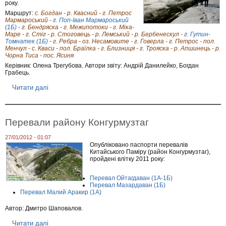
г
року.
р
Маршрут:
с. Богдан - р. Квасний - г. Петрос
у
Мармароський -
г. Поп-Іван Мармароський
п
(1Б)
- г. Бендряска - г. Межипотоки - г. Міка-
и
Маре - г. Стіг - р. Стоговець - р. Лемський - р. Бербенескул -
г. Гутин-
А
Томнатек (1Б)
- г. Ребра - оз. Несамовите - г. Говерла - г. Петрос - пол.
"
Менчул - с. Кваси - пол. Браїлка - г. Близниця - г. Трояска - р. Апшинець - р.
С
Чорна Тиса - пос. Ясиня
т
Керівник: Олена Трегубова. Автори звіту: Андрій Данилейко, Богдан
р
Грабець.
а
х
Читати далі
п
о
р
в
о
к
П
а
і
Перевали району Конгурмузтаг
н
ш
а
о
с
27/01/2012 - 01:07
х
н
Опубліковано паспорти перевалів
і
Китайського Паміру (район Конгурмузтаг),
і
д
пройдені влітку 2011 року:
ж
н
н
и
о
Перевал Ойтагдаван (1А-1Б)
й
-
Перевал Мазардаван (1Б)
п
л
Перевал Малий Аракир (1А)
о
ь
х
о
Автор: Дмитро Шаповалов.
і
д
д
о
Читати далі
п
в