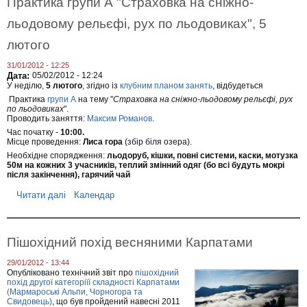
Практика групи А "Страховка на сніжно-
о
к
а
м
ц
В
льодовому рельєфі, рух по льодовиках", 5
у
і
е
,
я
л
лютого
1
з
о
8
г
ш
-
31/01/2012 - 12:25
і
к
1
Дата:
05/02/2012 - 12:24
р
о
9
У неділю,
5 лютого
, згідно із
клубним планом занять
, відбудеться
с
л
л
ь
Практика
групи А
на тему "
Страховка на сніжно-льодовому рельєфі, рух
и
ю
по льодовиках
".
к
,
т
Проводить заняття:
Максим Романов
.
о
М
о
ї
К
Час початку -
10:00.
г
х
Місце проведення:
Лиса гора
(збір біля озера).
К
о
в
,
Необхідне спорядження:
льодоруб, кішки, повні системи, каски, мотузка
о
9
50м на кожних 3 учасників, теплий змінний одяг (бо всі будуть мокрі
р
л
після закінчення), гарячий чай
о
ю
б
т
Читати далі
п
Календар
и
о
р
г
о
о
П
р
Пішохідний похід весняними Карпатами
а
к
29/01/2012 - 13:44
т
Опубліковано технічний звіт про
пішохідний
и
похід другої категоріїї складності Карпатами
к
(Мармароські Альпи, Чорногора та
а
Свидовець)
, що був пройдений навесні 2011