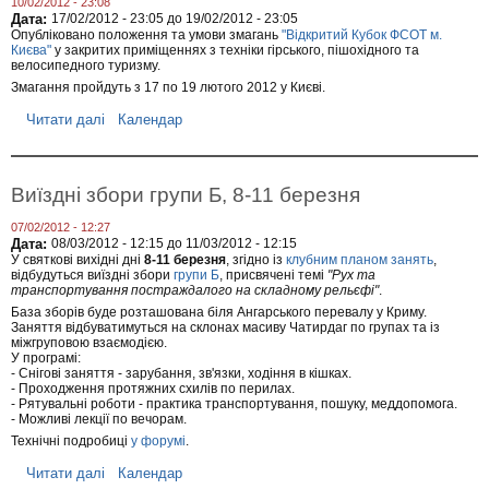
10/02/2012 - 23:08
і
г
Дата:
17/02/2012 - 23:05
до
19/02/2012 - 23:05
ї
о
Опубліковано положення та умови змагань
"Відкритий Кубок ФСОТ м.
г
Києва"
у закритих приміщеннях з техніки гірського, пішохідного та
р
велосипедного туризму.
у
Змагання пройдуть з 17 по 19 лютого 2012 у Києві.
п
А
Читати далі
п
Календар
т
р
а
о
Б
В
,
і
1
Виїздні збори групи Б, 8-11 березня
д
6
к
л
07/02/2012 - 12:27
р
ю
Дата:
08/03/2012 - 12:15
до
11/03/2012 - 12:15
и
т
У святкові вихідні дні
8-11 березня
, згідно із
клубним планом занять
,
т
о
відбудуться виїздні збори
групи Б
, присвячені темі
"Рух та
и
г
транспортування постраждалого на складному рельєфі"
.
й
о
База зборів буде розташована біля Ангарського перевалу у Криму.
к
Заняття відбуватимуться на склонах масиву Чатирдаг по групах та із
у
міжгруповою взаємодією.
б
У програмі:
о
- Снігові заняття - зарубання, зв'язки, ходіння в кішках.
к
- Проходження протяжних схилів по перилах.
Ф
- Рятувальні роботи - практика транспортування, пошуку, меддопомога.
С
- Можливі лекції по вечорам.
О
Технічні подробиці
у форумі
.
Т
м
Читати далі
п
Календар
.