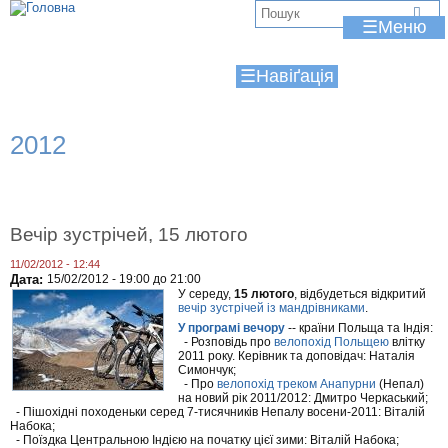
Jump to navigation
В
☰
и
☰
є
т
2012
у
т
Вечір зустрічей, 15 лютого
11/02/2012 - 12:44
Дата:
15/02/2012 -
19:00
до
21:00
У середу,
15 лютого
, відбудеться відкритий
вечір зустрічей із мандрівниками
.
У програмі вечору
-- країни Польща та Індія:
- Розповідь про
велопохід Польщею
влітку
2011 року. Керівник та доповідач: Наталія
Симончук;
- Про
велопохід треком Анапурни
(Непал)
на новий рік 2011/2012: Дмитро Черкаський;
- Пішохідні походеньки серед 7-тисячників Непалу восени-2011: Віталій
Набока;
- Поїздка Центральною Індією на початку цієї зими: Віталій Набока;