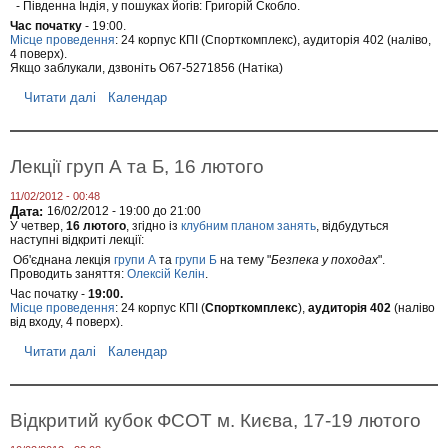
- Південна Індія, у пошуках йогів: Григорій Скобло.
Час початку
- 19:00.
Місце проведення
: 24 корпус КПІ (Спорткомплекс), аудиторія 402 (наліво,
4 поверх).
Якщо заблукали, дзвоніть О67-5271856 (Натіка)
Читати далі
п
Календар
р
о
В
е
Лекції груп А та Б, 16 лютого
ч
і
11/02/2012 - 00:48
р
Дата:
16/02/2012 -
19:00
до
21:00
з
У четвер,
16 лютого
, згідно із
клубним планом занять
, відбудуться
у
наступні відкриті лекції:
с
Об'єднана лекція
групи А
та
групи Б
на тему "
Безпека у походах
".
т
Проводить заняття:
Олексій Келін
.
р
і
Час початку -
19:00.
ч
Місце проведення
: 24 корпус КПІ (
Спорткомплекс
),
аудиторія 402
(наліво
від входу, 4 поверх).
е
й
Читати далі
п
Календар
,
р
1
о
5
Л
л
е
ю
Відкритий кубок ФСОТ м. Києва, 17-19 лютого
к
т
ц
о