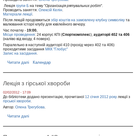
н
н
я
я
Лекція
групи Б
на тему "
Організація рятувальних робіт
".
т
Проводить заняття:
Олексій Келін
.
Матеріали лекції
.
т
я
Після лекцій продовжиться
збір коштів на замовлену клубну символіку
та
г
малювання історії клубу для ювілейного вечору.
р
Час початку -
19:00.
у
Місце проведення
: 24 корпус КПІ (
Спорткомплекс
),
аудиторії 402 та 406
п
(наліво від входу, 4 поверх).
и
Паралельно в наступній аудиторії 410 (прохід через 402 та 406)
Б
проходитиме засідання
МКК "Глобус"
у
Запис на засідання
.
К
а
Читати далі
п
Календар
м
р
'
о
я
Л
н
е
Лекція з гірської хвороби
ц
к
і
ц
-
02/02/2012 - 17:09
і
П
До бібліотеки додано презентацію, прочитаної
12 січня 2012 року
лекції з
ї
о
гірської хвороби
.
г
д
Автор:
Олена Трегубова
.
р
і
у
л
Читати далі
п
п
ь
р
А
с
о
,
ь
Л
Б
к
е
т