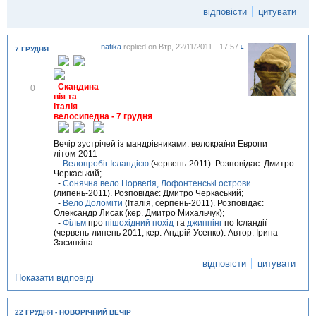
і
відповісти
цитувати
т
и
т
и
natika
replied on
Втр, 22/11/2011 - 17:57
#
7 ГРУДНЯ
В
Скандина
0
і
вія та
д
Італія
м
велосипедна - 7 грудня
.
і
т
Вечір зустрічей із мандрівниками: велокраїни Европи
и
літом-2011
т
-
Велопробіг Ісландією
(червень-2011). Розповідає: Дмитро
и
Черкаський;
-
Сонячна вело Норвегія, Лофонтенські острови
(липень-2011). Розповідає: Дмитро Черкаський;
-
Вело Доломіти
(Італія, серпень-2011). Розповідає:
Олександр Лисак (кер. Дмитро Михальчук);
-
Фільм
про
пішохідний похід
та
джиппінг
по Ісландії
(червень-липень 2011, кер. Андрій Усенко). Автор: Ірина
Засипкіна.
відповісти
цитувати
Показати відповіді
22 ГРУДНЯ - НОВОРІЧНИЙ ВЕЧІР