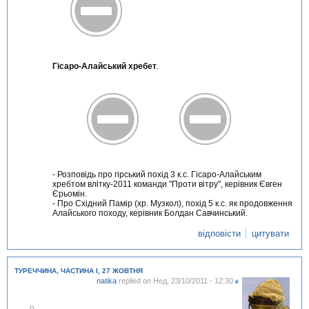
Гісаро-Алайський хребет
.
- Розповідь про гірський похід 3 к.с. Гісаро-Алайським
хребтом влітку-2011 команди "Проти вітру", керівник Євген
Єрьомін.
- Про Східний Памір (хр. Музкол), похід 5 к.с. як продовження
Алайського походу, керівник Болдан Савчинський.
відповісти
цитувати
ТУРЕЧЧИНА, ЧАСТИНА I, 27 ЖОВТНЯ
natika
replied on
Нед, 23/10/2011 - 12:30
#
В
0