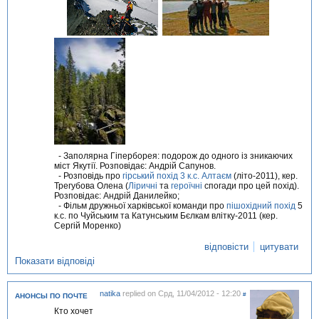
- Заполярна Гіперборея: подорож до одного із зникаючих
міст Якутії. Розповідає: Андрій Сапунов.
- Розповідь про
гірський похід 3 к.с. Алтаєм
(літо-2011), кер.
Трегубова Олена (
Ліричні
та
героїчні
спогади про цей похід).
Розповідає: Андрій Данилейко;
- Фільм дружньої харківської команди про
пішохідний похід
5
к.с. по Чуйським та Катунським Бєлкам влітку-2011 (кер.
Сергій Моренко)
відповісти
цитувати
Показати відповіді
natika
replied on
Срд, 11/04/2012 - 12:20
#
АНОНСЫ ПО ПОЧТЕ
Кто хочет