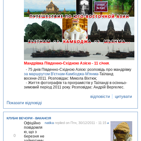
м
і
т
и
т
и
Мандрівка Південно-Східною Азією - 11 січня
.
- 75 днів Південно-Східною Азією: розповідь про мандрівку
за маршрутом В'єтнам-Камбоджа-М'янма
-Таїланд
восени-2011. Розповідає: Микола Віхтюк;
- Життя фотографів та програмістів у Таїланді в осінньо-
зимовий період 2011 року. Розповідає: Андрій Вергелес.
відповісти
цитувати
Показати відповіді
КЛУБНІ ВЕЧОРИ - ВАКАНСІЯ
Офіційно
natika
replied on
Птн, 30/12/2011 - 11:15
#
повідомля
ю, що з
В
0
березня не
і
займатиму