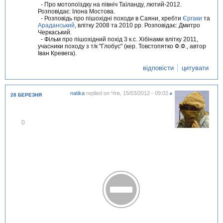
- Про мотопоїздку на північ Таїланду, лютий-2012.
Розповідає: Ілона Мостова.
- Розповідь про пішохідні походи в Саяни, хребти
Єргаки
та
Араданський
, влітку 2008 та 2010 рр. Розповідає: Дмитро
Черкаський.
- Фільм про пішохідний похід 3 к.с. Хібінами влітку 2011,
учасники походу з т/к "Глобус" (кер. Товстопятко Ф.Ф., автор
Іван Кревега).
відповісти
цитувати
natika
replied on
Чтв, 15/03/2012 - 09:02
#
28 БЕРЕЗНЯ
В
0
і
д
м
і
т
и
т
и