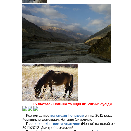
15 лютого - Польща та Індія як близькі сусіди
- Розповідь про
велопохід Польщею
влітку 2011 року.
Керівник та доповідач: Наталія Симончук;
- Про
велопохід треком Анапурни
(Непал) на новий рік
2011/2012: Дмитро Черкаський;