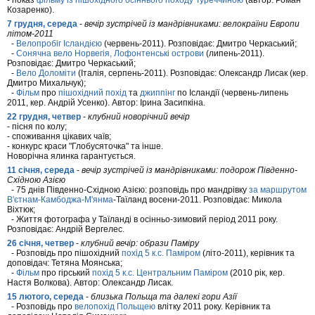
- показ
фільму із пішохідного осіннього походу Туреччиною
(автор: Роман
Козаренко).
7 грудня, середа
-
вечір зустрічей із мандрівниками: велокраїни Европи
літом-2011
-
Велопробіг Ісландією
(червень-2011). Розповідає: Дмитро Черкаський;
-
Сонячна вело Норвегія, Лофонтенські острови
(липень-2011).
Розповідає: Дмитро Черкаський;
-
Вело Доломіти
(Італія, серпень-2011). Розповідає: Олександр Лисак (кер.
Дмитро Михальчук);
-
Фільм
про
пішохідний похід
та
джиппінг
по Ісландії (червень-липень
2011, кер. Андрій Усенко). Автор: Ірина Засипкіна.
22 грудня, четвер
-
клубний новорічний вечір
- пісня по колу;
- споживання цікавих чаїв;
- конкурс краси "Глобусяточка" та інше.
Новорічна ялинка гарантується.
11 січня, середа
-
вечір зустрічей із мандрівниками: подорож Південно-
Східною Азією
- 75 днів Південно-Східною Азією: розповідь про мандрівку
за маршрутом
В'єтнам-Камбоджа-М'янма
-Таїланд восени-2011. Розповідає: Микола
Віхтюк;
- Життя фотографа у Таїланді в осінньо-зимовий період 2011 року.
Розповідає: Андрій Вергелес.
26 січня, четвер
-
клубний вечір: образи Паміру
- Розповідь про пішохідний
похід 5 к.с. Паміром
(літо-2011), керівник та
доповідач: Тетяна Моянська;
-
Фільм
про гірський
похід 5 к.с. Центральним Паміром
(2010 рік, кер.
Настя Волкова). Автор: Олександр Лисак.
15 лютого, середа
-
близька Польща та далекі гори Азії
- Розповідь про
велопохід Польщею
влітку 2011 року. Керівник та