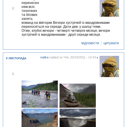
перенесен
ням всіх
В
0
технічних
і
та бігових
д
занять
м
команд на вівторки Вечори зустрічей із мандрівниками
і
переносяться на середи. Дати див. у шапці теми.
т
Отже, клубні вечори - четверті четверги місяця, вечори
и
зустрічей із мандрівниками - другі середи місяця.
т
и
відповісти
цитувати
natika
replied on
Чтв, 20/10/2011 - 14:43
#
9 ЛИСТОПАДА
В
0
і
д
м
і
т
и
т
и