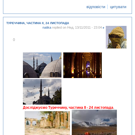
відповісти
цитувати
ТУРЕЧЧИНА, ЧАСТИНА II, 24 ЛИСТОПАДА
natika
replied on
Нед, 13/11/2011 - 23:04
#
В
0
і
д
м
і
т
и
т
и
Досліджуємо Туреччину, частина II - 24 листопада
.