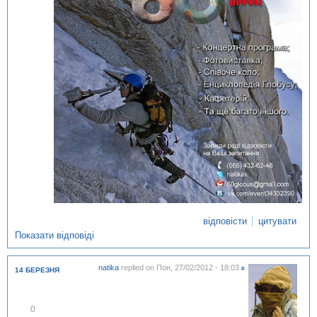
відповісти
цитувати
Показати відповіді
natika
replied on
Пон, 27/02/2012 - 18:03
#
14 БЕРЕЗНЯ
В
0