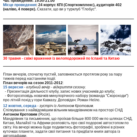
Час проведення: 19.00-21.00
Місце проведення
: 24 корпус КПІ (Спорткомплекс), аудиторія 402
(наліво, 4 поверх).
Сказати, що ви у турклуб "Глобус".
30 травня - свіжі враження із велоподорожей по Іспанії та Китаю
План вечорів, спочатку пустий, заповнюється протягом року за пару
тижнів перед настанням події.
План вечорів на сезон 2011-2012
:
15 вересня
-
клубний вечір - відкриття сезону
.
- Презентація діяльності клубу, запис нових учасників до клубу;
- Фоторозповідь новачків минулорічного набору (команда "Скороходи")
про літній похід у гори Кавказу. Доповідач: Роман Неїло.
12 жовтня, середа
-
зустріч із Антоном Кротовим
.
Спілкування з найвідомішим вільним мандрівником на просторі СНД
Антоном Кротовим
(Росія).
Мандрівник та письменник, що проїхав більше 800 000 км по шляхах СНД,
Китаю, Малайзії та Африки розповість про свої подорожі автостопом по
світу. На вечорі можна буде подивитись фотографії, зроблені в різних
куточках планети, задати свої питання та придбати книги автора із
автографами.