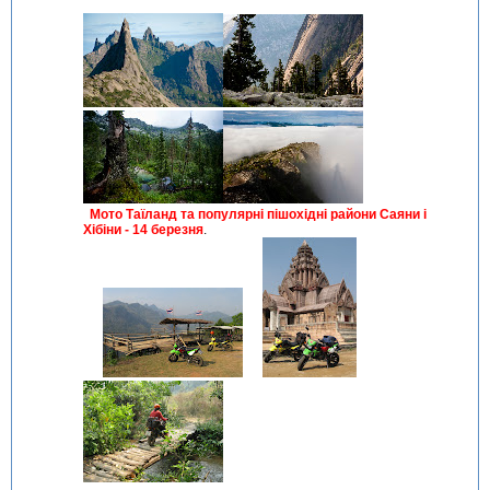
і
д
м
і
т
и
т
и
Мото Таїланд та популярні пішохідні райони Саяни і
Хібіни - 14 березня
.