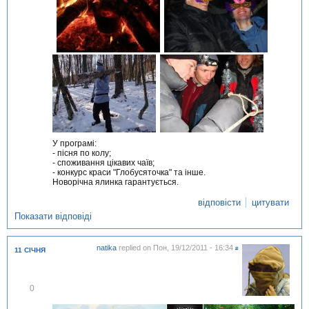
У програмі:
- пісня по колу;
- споживання цікавих чаїв;
- конкурс краси "Глобусяточка" та інше.
Новорічна ялинка гарантується.
відповісти
цитувати
Показати відповіді
natika
replied on
Пон, 19/12/2011 - 16:34
#
11 СІЧНЯ
В
0
і
д