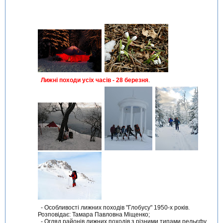
Лижні походи усіх часів - 28 березня
.
- Особливості лижних походів "Глобусу" 1950-х років.
Розповідає: Тамара Павловна Міщенко;
- Огляд районів лижних походів з різними типами рельєфу