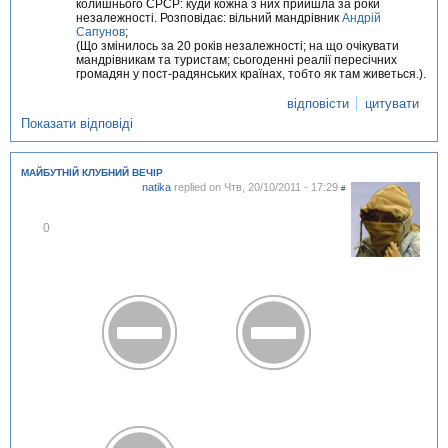
колишнього СРСР: куди кожна з них прийшла за роки
незалежності. Розповідає: вільний мандрівник
Андрій
Сапунов
;
(Що змінилось за 20 років незалежності; на що очікувати
мандрівникам та туристам; сьогоденні реалії пересічних
громадян у пост-радянських країнах, тобто як там живеться.).
відповісти
цитувати
Показати відповіді
МАЙБУТНІЙ КЛУБНИЙ ВЕЧІР
natika
replied on
Чтв, 20/10/2011 - 17:29
#
В
0
і
д
м
і
т
и
т
и