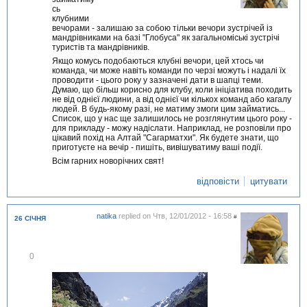
д
сь
м
клубними
і
вечорами - залишаю за собою тільки вечори зустрічей із
т
мандрівниками на базі "Глобуса" як загальноміські зустрічі
и
туристів та мандрівників.
т
Якщо комусь подобаються клубні вечори, цей хтось чи
и
команда, чи може навіть команди по черзі можуть і надалі їх
проводити - цього року у зазначені дати в шапці теми.
Думаю, що більш корисно для клубу, коли ініціатива походить
не від однієї людини, а від однієї чи кількох команд або кагалу
людей. В будь-якому разі, не матиму змоги цим займатись...
Список, що у нас ще залишилось не розглянутим цього року -
для прикладу - можу надіслати. Наприклад, не розповіли про
цікавий похід на Алтай "Сагарматхи". Як будете знати, що
приготуєте на вечір - пишіть, вивішуватиму ваші події.
Всім гарних новорічних свят!
відповісти
цитувати
natika
replied on
Чтв, 12/01/2012 - 16:58
#
26 СІЧНЯ
В
0
і
д
м
і
т