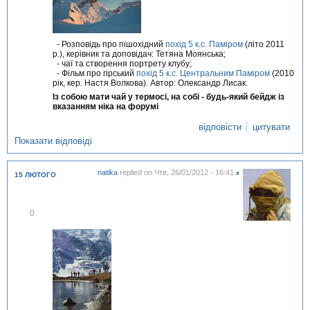
- Розповідь про пішохідний
похід 5 к.с. Паміром
(літо 2011
р.), керівник та доповідач: Тетяна Моянська;
- чаї та створення портрету клубу;
- Фільм про гірський
похід 5 к.с. Центральним Паміром
(2010
рік, кер. Настя Волкова). Автор: Олександр Лисак.
Із собою мати чай у термосі, на собі - будь-який бейдж із
вказанням ніка на форумі
відповісти
цитувати
Показати відповіді
natika
replied on
Чтв, 26/01/2012 - 16:41
#
15 ЛЮТОГО
В
0
і
д
м
і
т
и
т
и