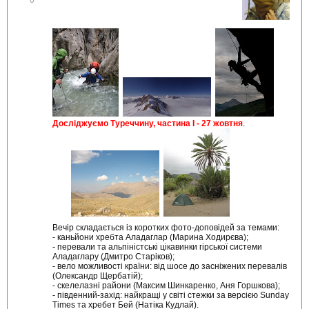
і
д
м
і
т
и
т
и
Досліджуємо Туреччину, частина I - 27 жовтня
.
Вечір складається із коротких фото-доповідей за темами:
- каньйони хребта Аладаглар (Марина Ходирєва);
- перевали та альпіністські цікавинки гірської системи
Аладаглару (Дмитро Старіков);
- вело можливості країни: від шосе до засніжених перевалів
(Олександр Щербатій);
- скелелазні райони (Максим Шинкаренко, Аня Горшкова);
- південний-захід: найкращі у світі стежки за версією Sunday
Times та хребет Бей (Натіка Кудлай).