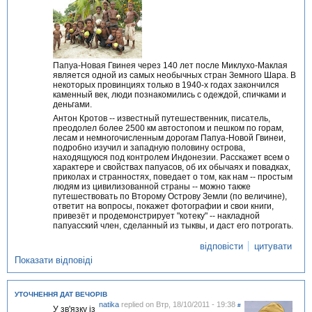
Папуа-Новая Гвинея через 140 лет после Миклухо-Маклая
является одной из самых необычных стран Земного Шара. В
некоторых провинциях только в 1940-х годах закончился
каменный век, люди познакомились с одеждой, спичками и
деньгами.
Антон Кротов -- известный путешественник, писатель,
преодолел более 2500 км автостопом и пешком по горам,
лесам и немногочисленным дорогам Папуа-Новой Гвинеи,
подробно изучил и западную половину острова,
находящуюся под контролем Индонезии. Расскажет всем о
характере и свойствах папуасов, об их обычаях и повадках,
приколах и странностях, поведает о том, как нам -- простым
людям из цивилизованной страны -- можно также
путешествовать по Второму Острову Земли (по величине),
ответит на вопросы, покажет фотографии и свои книги,
привезёт и продемонстрирует "котеку" -- накладной
папуасский член, сделанный из тыквы, и даст его потрогать.
відповісти
цитувати
Показати відповіді
УТОЧНЕННЯ ДАТ ВЕЧОРІВ
natika
replied on
Втр, 18/10/2011 - 19:38
#
У зв'язку із