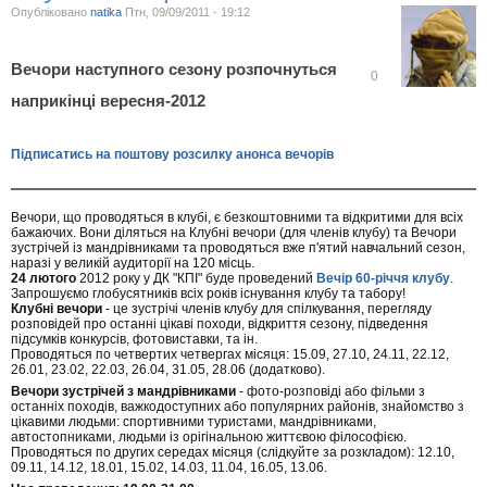
Опубліковано
natika
Птн, 09/09/2011 - 19:12
Вечори наступного сезону розпочнуться
В
0
і
наприкінці вересня-2012
д
м
і
т
Підписатись на поштову розсилку анонса вечорів
и
т
и
Вечори, що проводяться в клубі, є безкоштовними та відкритими для всіх
бажаючих. Вони діляться на Клубні вечори (для членів клубу) та Вечори
зустрічей із мандрівниками та проводяться вже п'ятий навчальний сезон,
наразі у великій аудиторії на 120 місць.
24 лютого
2012 року у ДК "КПІ" буде проведений
Вечір 60-річчя клубу
.
Запрошуємо глобусятників всіх років існування клубу та табору!
Клубні вечори
- це зустрічі членів клубу для спілкування, перегляду
розповідей про останні цікаві походи, відкриття сезону, підведення
підсумків конкурсів, фотовиставки, та ін.
Проводяться по четвертих четвергах місяця: 15.09, 27.10, 24.11, 22.12,
26.01, 23.02, 22.03, 26.04, 31.05, 28.06 (додатково).
Вечори зустрічей з мандрівниками
- фото-розповіді або фільми з
останніх походів, важкодоступних або популярних районів, знайомство з
цікавими людьми: спортивними туристами, мандрівниками,
автостопниками, людьми із орігінальною життєвою філософією.
Проводяться по других середах місяця (слідкуйте за розкладом): 12.10,
09.11, 14.12, 18.01, 15.02, 14.03, 11.04, 16.05, 13.06.