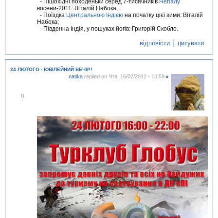
- Пішохідні походеньки серед 7-тисячників
Непалу
восени-2011: Віталій Набока;
- Поїздка
Центральною Індією
на початку цієї зими: Віталій
Набока;
- Південна Індія, у пошуках йогів: Григорій Скобло.
відповісти
цитувати
24 ЛЮТОГО - ЮВІЛЕЙНИЙ ВЕЧІР!
natika
replied on
Чтв, 16/02/2012 - 10:59
#
В
0
і
д
м
і
т
и
т
и