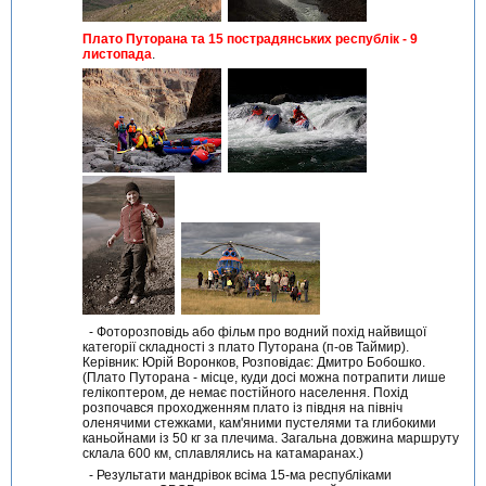
Плато Путорана та 15 пострадянських республік - 9
листопада
.
- Фоторозповідь або фільм про водний похід найвищої
категорії складності з плато Путорана (п-ов Таймир).
Керівник: Юрій Воронков, Розповідає: Дмитро Бобошко.
(Плато Путорана - місце, куди досі можна потрапити лише
гелікоптером, де немає постійного населення. Похід
розпочався проходженням плато із півдня на північ
оленячими стежками, кам'яними пустелями та глибокими
каньойнами із 50 кг за плечима. Загальна довжина маршруту
склала 600 км, сплавлялись на катамаранах.)
- Результати мандрівок всіма 15-ма республіками