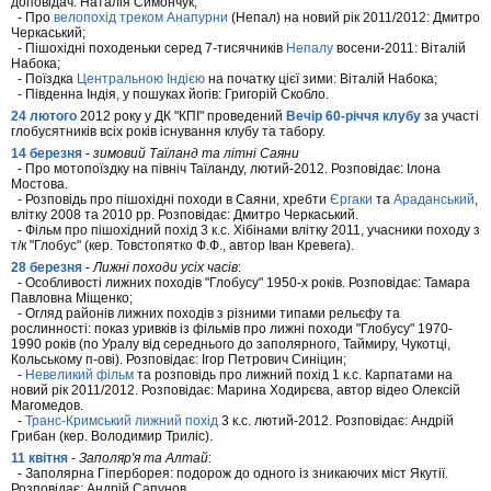
доповідач: Наталія Симончук;
- Про
велопохід треком Анапурни
(Непал) на новий рік 2011/2012: Дмитро
Черкаський;
- Пішохідні походеньки серед 7-тисячників
Непалу
восени-2011: Віталій
Набока;
- Поїздка
Центральною Індією
на початку цієї зими: Віталій Набока;
- Південна Індія, у пошуках йогів: Григорій Скобло.
24 лютого
2012 року у ДК "КПІ" проведений
Вечір 60-річчя клубу
за участі
глобусятників всіх років існування клубу та табору.
14 березня
-
зимовий Таїланд та літні Саяни
- Про мотопоїздку на північ Таїланду, лютий-2012. Розповідає: Ілона
Мостова.
- Розповідь про пішохідні походи в Саяни, хребти
Єргаки
та
Араданський
,
влітку 2008 та 2010 рр. Розповідає: Дмитро Черкаський.
- Фільм про пішохідний похід 3 к.с. Хібінами влітку 2011, учасники походу з
т/к "Глобус" (кер. Товстопятко Ф.Ф., автор Іван Кревега).
28 березня
-
Лижні походи усіх часів
:
- Особливості лижних походів "Глобусу" 1950-х років. Розповідає: Тамара
Павловна Міщенко;
- Огляд районів лижних походів з різними типами рельєфу та
рослинності: показ уривків із фільмів про лижні походи "Глобусу" 1970-
1990 років (по Уралу від середнього до заполярного, Таймиру, Чукотці,
Кольському п-ові). Розповідає: Ігор Петрович Синіцин;
-
Невеликий фільм
та розповідь про лижний похід 1 к.с. Карпатами на
новий рік 2011/2012. Розповідає: Марина Ходирєва, автор відео Олексій
Магомедов.
-
Транс-Кримський лижний похід
3 к.с. лютий-2012. Розповідає: Андрій
Грибан (кер. Володимир Триліс).
11 квітня
-
Заполяр'я та Алтай
:
- Заполярна Гіперборея: подорож до одного із зникаючих міст Якутії.
Розповідає: Андрій Сапунов.