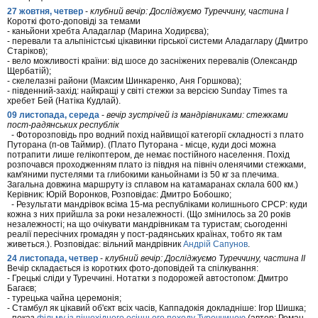
27 жовтня, четвер
-
клубний вечір: Досліджуємо Туреччину, частина I
Короткі фото-доповіді за темами
- каньйони хребта Аладаглар (Марина Ходирєва);
- перевали та альпіністські цікавинки гірської системи Аладаглару (Дмитро
Старіков);
- вело можливості країни: від шосе до засніжених перевалів (Олександр
Щербатій);
- скелелазні райони (Максим Шинкаренко, Аня Горшкова);
- південний-захід: найкращі у світі стежки за версією Sunday Times та
хребет Бей (Натіка Кудлай).
09 листопада, середа
-
вечір зустрічей із мандрівниками: стежками
пост-радянських республік
- Фоторозповідь про водний похід найвищої категорії складності з плато
Путорана (п-ов Таймир). (Плато Путорана - місце, куди досі можна
потрапити лише гелікоптером, де немає постійного населення. Похід
розпочався проходженням плато із півдня на північ оленячими стежками,
кам'яними пустелями та глибокими каньойнами із 50 кг за плечима.
Загальна довжина маршруту із сплавом на катамаранах склала 600 км.)
Керівник: Юрій Воронков, Розповідає: Дмитро Бобошко;
- Результати мандрівок всіма 15-ма республіками колишнього СРСР: куди
кожна з них прийшла за роки незалежності. (Що змінилось за 20 років
незалежності; на що очікувати мандрівникам та туристам; сьогоденні
реалії пересічних громадян у пост-радянських країнах, тобто як там
живеться.). Розповідає: вільний мандрівник
Андрій Сапунов
.
24 листопада, четвер
-
клубний вечір: Досліджуємо Туреччину, частина II
Вечір складається із коротких фото-доповідей та спілкування:
- Грецькі сліди у Туреччині. Нотатки з подорожей автостопом: Дмитро
Багаєв;
- турецька чайна церемонія;
- Стамбул як цікавий об'єкт всіх часів, Каппадокія докладніше: Ігор Шишка;