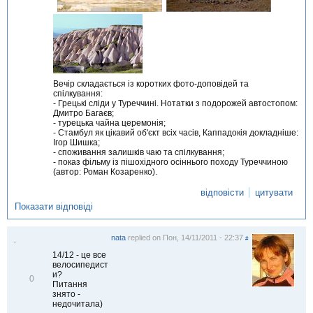
Вечір складається із коротких фото-доповідей та
спілкування:
- Грецькі сліди у Туреччині. Нотатки з подорожей автостопом:
Дмитро Багаєв;
- турецька чайна церемонія;
- Стамбул як цікавий об'єкт всіх часів, Каппадокія докладніше:
Ігор Шишка;
- споживання залишків чаю та спілкування;
- показ фільму із пішохідного осіннього походу Туреччиною
(автор: Роман Козаренко).
відповісти
цитувати
Показати відповіді
nata
replied on
Пон, 14/11/2011 - 22:37
#
.
14/12 - це все
велосипедист
и?
В
0
Питання
і
знято -
д
недочитала)
м