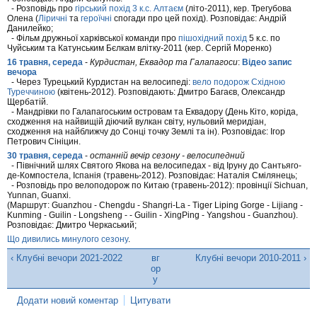
- Розповідь про
гірський похід 3 к.с. Алтаєм
(літо-2011), кер. Трегубова
Олена (
Ліричні
та
героїчні
спогади про цей похід). Розповідає: Андрій
Данилейко;
- Фільм дружньої харківської команди про
пішохідний похід
5 к.с. по
Чуйським та Катунським Бєлкам влітку-2011 (кер. Сергій Моренко)
16 травня, середа
-
Курдистан, Еквадор та Галапагоси
:
Відео запис
вечора
- Через Турецький Курдистан на велосипеді:
вело подорож Східною
Туреччиною
(квітень-2012). Розповідають: Дмитро Багаєв, Олександр
Щербатій.
- Мандрівки по Галапагоським островам та Еквадору (День Кіто, коріда,
сходження на найвищій діючий вулкан світу, нульовий меридіан,
сходження на найближчу до Сонці точку Землі та ін). Розповідає: Ігор
Петрович Сініцин.
30 травня, середа
-
останній вечір сезону - велосипедний
- Північний шлях Святого Якова на велосипедах - від Іруну до Сантьяго-
де-Компостела, Іспанія (травень-2012). Розповідає: Наталія Смілянець;
- Розповідь про велоподорож по Китаю (травень-2012): провінції Sichuan,
Yunnan, Guanxi.
(Маршрут: Guanzhou - Chengdu - Shangri-La - Tiger Liping Gorge - Lijiang -
Kunming - Guilin - Longsheng - - Guilin - XingPing - Yangshou - Guanzhou).
Розповідає: Дмитро Черкаський;
Що дивились минулого сезону
.
‹ Клубні вечори 2021-2022
вг
Клубні вечори 2010-2011 ›
ор
у
Додати новий коментар
Цитувати