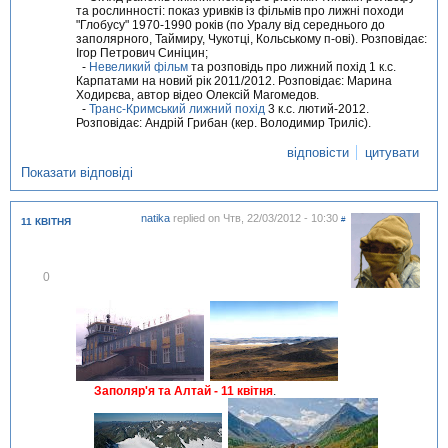
та рослинності: показ уривків із фільмів про лижні походи
"Глобусу" 1970-1990 років (по Уралу від середнього до
заполярного, Таймиру, Чукотці, Кольському п-ові). Розповідає:
Ігор Петрович Синіцин;
-
Невеликий фільм
та розповідь про лижний похід 1 к.с.
Карпатами на новий рік 2011/2012. Розповідає: Марина
Ходирєва, автор відео Олексій Магомедов.
-
Транс-Кримський лижний похід
3 к.с. лютий-2012.
Розповідає: Андрій Грибан (кер. Володимир Триліс).
відповісти
цитувати
Показати відповіді
natika
replied on
Чтв, 22/03/2012 - 10:30
#
11 КВІТНЯ
В
0
і
д
м
і
т
и
т
и
Заполяр'я та Алтай - 11 квітня
.