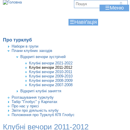
Jump to navigation
В
☰
и
☰
є
т
Про турклуб
у
Набори в групи
Плани клубних заходів
т
Відкриті вечори зустрічей
Клубні вечори 2021-2022
Клубні вечори 2011-2012
Клубні вечори 2010-2011
Клубні вечори 2009-2010
Клубні вечори 2008-2009
Клубні вечори 2007-2008
Відкриті клубні заняття
Розташування турклубу
Табір "Глобус" у Карпатах
Про нас у пресі
Звіти про діяльність клубу
Положення про Турклуб КПІ Глобус
Клубні вечори 2011-2012