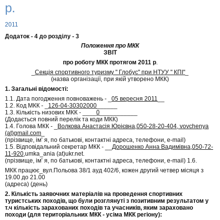
р.
2011
Додаток - 4 до розділу - 3
Положення про МКК
ЗВІТ
про роботу МКК протягом 2011 р
.
_
Секція спортивного туризму " Глобус" при НТУУ " КПІ"
_
(назва організації, при якій утворено МКК)
1. Загальні відомості:
1.1. Дата погодження повноважень - _
05 вересня 2011
__
1.2. Код МКК - _
126-04-30302000
______
1.3. Кількість низових МКК - ____
0
___________
(Додається повний перелік та коди МКК)
1.4. Голова МКК - _
Волкова Анастасія Юрієвна,050-28-20-404, vovchenya
(at)gmail.com
_
(прізвище, ім’ я, по батькові, контактні адреса, телефони, e-mail)
1.5. Відповідальний секретар МКК - __
Дорошенко Анна Вадимівна,050-72-
11-920,
umka_ania (at)ukr.net.
(прізвище, ім’ я, по батькові, контактні адреса, телефони, e-mail) 1.6.
МКК працює_вул.Польова 38/1 ауд 402/6, кожен другий четвер місяця з
19.00 до 21.00
(адреса) (день)
2. Кількість заявочних матеріалів на проведення спортивних
туристських походів, що були розглянуті з позитивним результатом у
т.ч кількість зарахованих походів та учасників, яким зараховано
походи (для територіальних МКК - усіма МКК регіону):