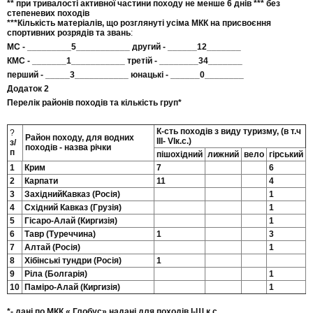
** при тривалості активної частини походу не менше 6 днів *** без
степеневих походів
***Кількість матеріалів, що розглянуті усіма МКК на присвоєння
спортивних розрядів та звань
:
МС - _________5___________ другий - ______12_______
КМС - _______1___________ третій - ________34_______
перший - _____3___________ юнацькі - ______0________
Додаток 2
Перелік районів походів та кількість груп*
К-сть походів з виду туризму, (в т.ч
?
Район походу, для водних
ІІІ- VІк.с.)
з/
походів - назва річки
п
пішохідний
лижний
вело
гірський
1
Крим
7
6
2
Карпати
11
4
3
ЗахіднийКавказ (Росія)
1
4
Східний Кавказ (Грузія)
1
5
Гісаро-Алай (Киргизія)
1
6
Тавр (Туреччина)
1
3
7
Алтай (Росія)
1
8
Хібінські тундри (Росія)
1
9
Ріла (Болгарія)
1
10
Паміро-Алай (Киргизія)
1
*- дані по МКК « Глобус» надані для походів І-Ш к.с
.