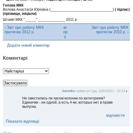
Голова МКК
Волова Анастасія Юрієвна (______________________________)
( підпис)
(прізвище, ініціали)
Штамп МКК " _____" _____________ 2011 р.
‹ Звіт про роботу МКК
вг
Звіт про роботу МКК
протягом 2012 р.
ор
протягом 2010 р. ›
у
Додати новий коментар
Коментарі
morenko
replied on
Срд, 11/01/2012 - 22:23
#
.
Не сместились ли часом колонки по категориям?
Единички - ни одной, а есть 4-ки, которых нет в праве
выпуска.
відповісти
Показати відповіді