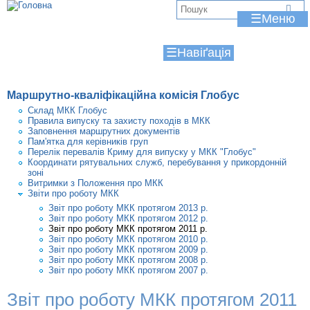
Jump to navigation
В
☰
и
☰
є
т
Маршрутно-кваліфікаційна комісія Глобус
у
Склад МКК Глобус
Правила випуску та захисту походів в МКК
т
Заповнення маршрутних документів
Пам'ятка для керівників груп
Перелік перевалів Криму для випуску у МКК "Глобус"
Координати рятувальних служб, перебування у прикордонній
зоні
Витримки з Положення про МКК
Звіти про роботу МКК
Звіт про роботу МКК протягом 2013 р.
Звіт про роботу МКК протягом 2012 р.
Звіт про роботу МКК протягом 2011 р.
Звіт про роботу МКК протягом 2010 р.
Звіт про роботу МКК протягом 2009 р.
Звіт про роботу МКК протягом 2008 р.
Звіт про роботу МКК протягом 2007 р.
Звіт про роботу МКК протягом 2011