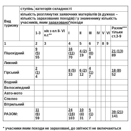
ступінь
категорія складності
кількість розглянутих заявочних матеріалів (в дужках –
кількість зарахованих походів) / у знаменнику кількість
Вид
учасників, яким
зараховано*
походи
туризму
Разом***
н/к з ел ІІ- VI
тільки
1-3
І
ІІ
ІІІ
ІV
V
VІ
к.с**
ст.3-9
1
2
3
4
5
6
7
8
9
9
16
1
4 (2)
21 (13)
Пішохідний
(5)
(11)
(0)
19
89
55
70
0
Лижний
2
4
8 (5)
6 (2)
18 (8)
Гірський
(1)
(1)
33
12
52
4
7
Водний
Велосипедний
Авто-мото
Спелео
Вітрильний
11
24
10
5
39 (21)
РАЗОМ:
(6)
(16)
(4)
(1)
141
59
103
31
7
* учасники яким походи не зараховані, до звітності не включаються