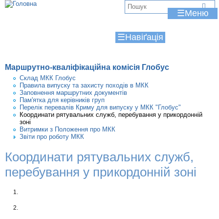
Jump to navigation
В
☰
и
☰
є
т
Маршрутно-кваліфікаційна комісія Глобус
у
Склад МКК Глобус
Правила випуску та захисту походів в МКК
т
Заповнення маршрутних документів
Пам'ятка для керівників груп
Перелік перевалів Криму для випуску у МКК "Глобус"
Координати рятувальних служб, перебування у прикордонній
зоні
Витримки з Положення про МКК
Звіти про роботу МКК
Координати рятувальних служб,
перебування у прикордонній зоні