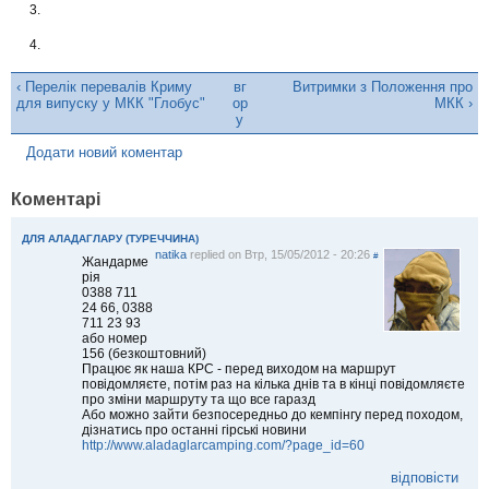
‹ Перелік перевалів Криму
вг
Витримки з Положення про
для випуску у МКК "Глобус"
ор
МКК ›
у
Додати новий коментар
Коментарі
ДЛЯ АЛАДАГЛАРУ (ТУРЕЧЧИНА)
natika
replied on
Втр, 15/05/2012 - 20:26
#
Жандарме
рія
0388 711
24 66, 0388
711 23 93
або номер
156 (безкоштовний)
Працює як наша КРС - перед виходом на маршрут
повідомляєте, потім раз на кілька днів та в кінці повідомляєте
про зміни маршруту та що все гаразд
Або можно зайти безпосередньо до кемпінгу перед походом,
дізнатись про останні гірські новини
http://www.aladaglarcamping.com/?page_id=60
відповісти