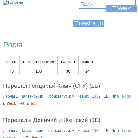
Jump to navigation
В
☰
и
☰
є
т
Росія
у
т
звітів
описів перешкод
нарисів
решта
73
130
36
24
Перевал Гондарай-Клыч (СГУ) (1Б)
Леонід Д. Пайзанський
Гірський туризм
Кавказ
1989
1Б
Літо
Росія
р. Гондарай - р. Клич
Перевалы Девичий и Женский (1Б)
Леонід Д. Пайзанський
Гірський туризм
Кавказ
1989
1Б
Літо
Росія
р. Махар - р. Гондарай