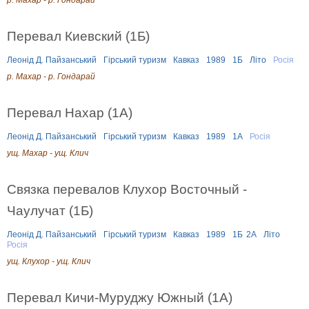
Перевал Киевский (1Б)
Леонід Д. Пайзанський
Гірський туризм
Кавказ
1989
1Б
Літо
Росія
р. Махар - р. Гондарай
Перевал Нахар (1А)
Леонід Д. Пайзанський
Гірський туризм
Кавказ
1989
1А
Росія
ущ. Махар - ущ. Клич
Связка перевалов Клухор Восточный -
Чаулучат (1Б)
Леонід Д. Пайзанський
Гірський туризм
Кавказ
1989
1Б
2А
Літо
Росія
ущ. Клухор - ущ. Клич
Перевал Кичи-Муруджу Южный (1А)