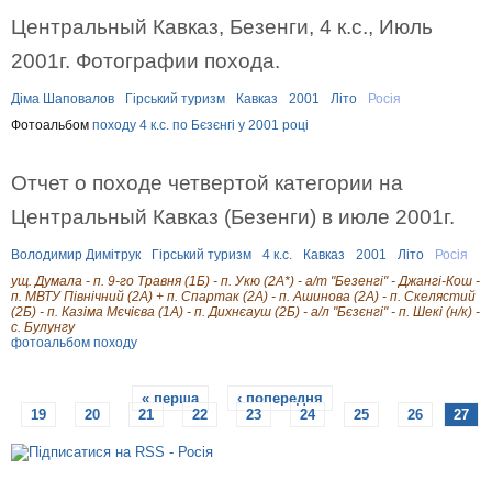
Центральный Кавказ, Безенги, 4 к.с., Июль
2001г. Фотографии похода.
Діма Шаповалов
Гірський туризм
Кавказ
2001
Літо
Росія
Фотоальбом
походу 4 к.с. по Бєзєнгі у 2001 році
Отчет о походе четвертой категории на
Центральный Кавказ (Безенги) в июле 2001г.
Володимир Димітрук
Гірський туризм
4 к.с.
Кавказ
2001
Літо
Росія
ущ. Думала - п. 9-го Травня (1Б) - п. Укю (2А*) - а/т "Безенгі" - Джангі-Кош -
п. МВТУ Північний (2А) + п. Спартак (2А) - п. Ашинова (2А) - п. Скелястий
(2Б) - п. Казіма Мєчієва (1А) - п. Дихнєауш (2Б) - а/л "Бєзєнгі" - п. Шекі (н/к) -
с. Булунгу
фотоальбом походу
« перша
‹ попередня
…
С
19
20
21
22
23
24
25
26
27
т
о