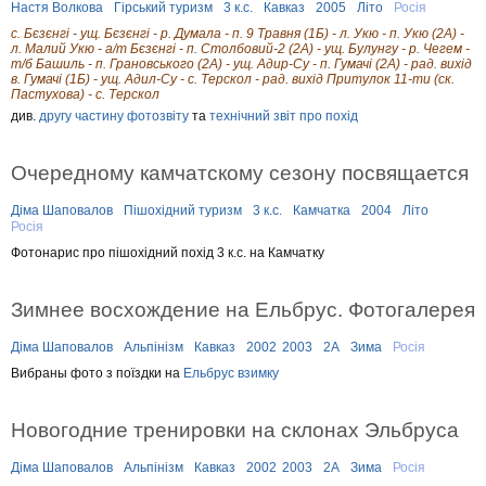
Настя Волкова
Гірський туризм
3 к.с.
Кавказ
2005
Літо
Росія
с. Бєзєнгі - ущ. Бєзєнгі - р. Думала - п. 9 Травня (1Б) - л. Укю - п. Укю (2А) -
л. Малий Укю - а/т Бєзєнгі - п. Столбовий-2 (2А) - ущ. Булунгу - р. Чегем -
т/б Башиль - п. Грановського (2А) - ущ. Адир-Су - п. Гумачі (2А) - рад. вихід
в. Гумачі (1Б) - ущ. Адил-Су - с. Терскол - рад. вихід Притулок 11-ти (ск.
Пастухова) - с. Терскол
див.
другу частину фотозвіту
та
технічний звіт про похід
Очередному камчатскому сезону посвящается
Діма Шаповалов
Пішохідний туризм
3 к.с.
Камчатка
2004
Літо
Росія
Фотонарис про пішохідний похід 3 к.с. на Камчатку
Зимнее восхождение на Ельбрус. Фотогалерея
Діма Шаповалов
Альпінізм
Кавказ
2002
2003
2А
Зима
Росія
Вибраны фото з поїздки на
Ельбрус взимку
Новогодние тренировки на склонах Эльбруса
Діма Шаповалов
Альпінізм
Кавказ
2002
2003
2А
Зима
Росія