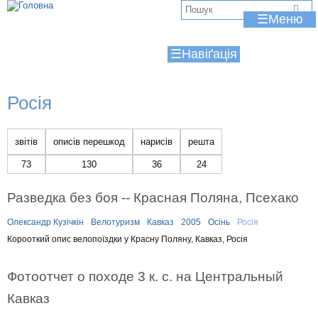
Jump to navigation
В
☰
и
☰
є
т
Росія
у
т
звітів
описів перешкод
нарисів
решта
73
130
36
24
Разведка без боя -- Красная Поляна, Псехако
Олександр Кузічкін
Велотуризм
Кавказ
2005
Осінь
Росія
Корооткий опис велопоїздки у Красну Поляну, Кавказ, Росія
Фотоотчет о походе 3 к. с. на Центральный
Кавказ