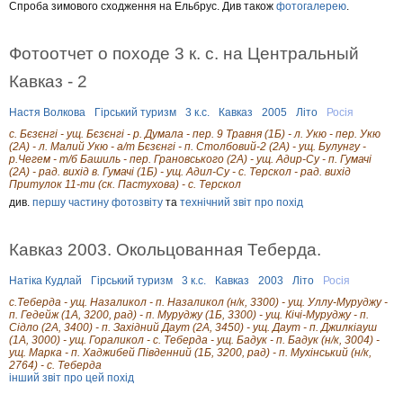
Спроба зимового сходження на Ельбрус. Див також
фотогалерею
.
Фотоотчет о походе 3 к. с. на Центральный
Кавказ - 2
Настя Волкова
Гірський туризм
3 к.с.
Кавказ
2005
Літо
Росія
с. Бєзєнгі - ущ. Бєзєнгі - р. Думала - пер. 9 Травня (1Б) - л. Укю - пер. Укю
(2А) - л. Малий Укю - а/т Бєзєнгі - п. Столбовий-2 (2А) - ущ. Булунгу -
р.Чегем - т/б Башиль - пер. Грановського (2А) - ущ. Адир-Су - п. Гумачі
(2А) - рад. вихід в. Гумачі (1Б) - ущ. Адил-Су - с. Терскол - рад. вихід
Притулок 11-ти (ск. Пастухова) - с. Терскол
див.
першу частину фотозвіту
та
технічний звіт про похід
Кавказ 2003. Окольцованная Теберда.
Натіка Кудлай
Гірський туризм
3 к.с.
Кавказ
2003
Літо
Росія
с.Теберда - ущ. Назаликол - п. Назаликол (н/к, 3300) - ущ. Уллу-Муруджу -
п. Гедейж (1А, 3200, рад) - п. Муруджу (1Б, 3300) - ущ. Кічі-Муруджу - п.
Сідло (2А, 3400) - п. Західний Даут (2А, 3450) - ущ. Даут - п. Джилкіауш
(1А, 3000) - ущ. Гораликол - с. Теберда - ущ. Бадук - п. Бадук (н/к, 3004) -
ущ. Марка - п. Хаджибей Південний (1Б, 3200, рад) - п. Мухінський (н/к,
2764) - с. Теберда
інший звіт про цей похід