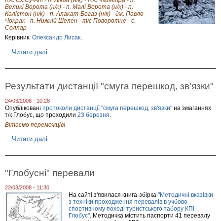
л
Великі Ворота (н/к) - п. Малі Ворота (н/к) - п.
Калістон (н/к) - п. Алакат-Богаз (н/к) - дж. Павло-
о
Чокрак - п. Нижній Шелен - т/с Поворотне - с.
б
Соллар
у
с
Керівник:
Олександр Лисак
.
"
К
Читати далі
п
р
р
о
о
с
К
-
р
Результати дистанції "смуга перешкод, зв'язки"
п
и
о
м
24/03/2008 - 10:28
х
с
Опубліковані
протоколи дистанції "смуга перешкод, зв'язки"
на змаганнях
і
ь
т/к Глобус, що проходили
23 березня
.
д
к
Вітаємо переможців!
,
а
з
1
Читати далі
п
в
-
р
'
к
о
я
а
Р
з
е
к
"Глобусні" перевали
з
и
у
"
22/03/2008 - 11:30
л
,
На сайті з'явилася книга-збірка
"Методичні вказівки
ь
3
з техніки проходження перевалів в учбово-
т
0
спортивному поході туристського табору КПІ
а
б
Глобус"
. Методичка містить паспорти 41 перевалу
т