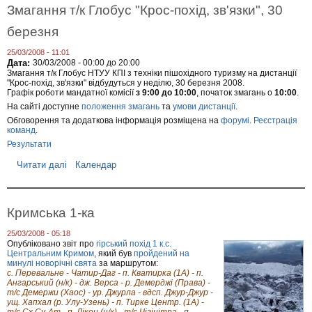
в
Змагання т/к Глобус "Крос-похід, зв'язки", 30
,
ь
а
3
,
л
березня
к
д
і
в
р
ф
і
у
25/03/2008 - 11:01
і
т
ж
Дата:
30/03/2008 -
00:00
до
20:00
к
н
е
Змагання т/к Глобус НТУУ КПІ з техніки пішохідного туризму на дистанції
а
я
.
"Крос-похід, зв'язки" відбудуться у неділю, 30 березня 2008.
ц
Графік роботи мандатної комісії
з 9:00 до 10:00
, початок змагань о
10:00
.
.
і
.
На сайті доступне
положення змагань
та
умови дистанції
.
й
н
Обговорення та додаткова інформація розміщена на
форумі
.
Реєстрація
і
команд
.
р
Результати
о
з
Читати далі
п
Календар
р
р
я
о
д
З
н
м
Кримська 1-ка
і
а
в
г
и
25/03/2008 - 05:18
а
Опубліковано звіт про
гірський похід 1 к.с.
м
н
Центральним Кримом
, який був
пройдений на
о
н
минулі новорічні свята
за маршрутом:
г
я
с. Перевальне - Чатир-Даг - п. Кватирка (1А) - п.
и
т
Ангарський (н/к) - дж. Верса - р. Демерджі (Права) -
/
т/с Демержи (Хаос) - ур. Джурла - вдсп. Джур-Джур -
к
ущ. Хапхал (р. Улу-Узень) - п. Тирке Центр. (1А) -
Г
т/с Сх.Су-Ат - п. Лікон (н/к) - т/с Чігінітра - п.