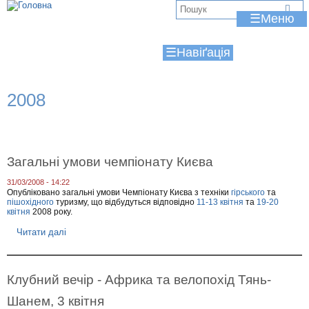
Jump to navigation
В
☰
и
☰
є
т
2008
у
т
Загальні умови чемпіонату Києва
31/03/2008 - 14:22
Опубліковано загальні умови Чемпіонату Києва з техніки
гірського
та
пішохідного
туризму, що відбудуться відповідно
11-13 квітня
та
19-20
квітня
2008 року.
Читати далі
п
р
о
З
а
Клубний вечір - Африка та велопохід Тянь-
г
а
Шанем, 3 квітня
л