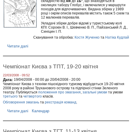
е
складністю від
н/к
до
1Б*
, що знаходяться в
и
р
околицях табору Глобус, і включалися у маршрути
д
е
походів для відпочиваючих. Видана збірка у 1989
и
з
році і окрім описів перевалів містить також 5 схем та
с
12 малюнків перевалів.
н
т
я
Укладачі збірки добре відомі у туристському колі
а
КПІ: Сорокін В. І., Шевченко В. П., Пайзанський Л. Д.,
н
Синіцин І. П.
ц
Сканування та обробка:
Костя Жученко
та
Натіка Кудлай
і
ї
Читати далі
п
"
р
с
о
м
"
у
Г
Чемпіонат Києва з ТПТ, 19-20 квітня
г
л
а
о
п
22/03/2008 - 09:52
б
е
Дата:
19/04/2008 - 00:00
до
20/04/2008 - 20:00
у
р
Чемпіонат Києва з техніки пішохідного туризму відбудеться 19-20 квітня
с
е
2008 року в районі Труханового острову та підпірної стінки Зеленого
н
театру. Публікується
положення про змагання
,
загальні умови
та умови
ш
і
третього
та
четвертого
класів.
к
"
о
Обговорення змагань
та
реєстрація команд
.
п
д
е
,
Читати далі
п
Календар
р
з
р
е
в
о
в
'
Ч
а
я
е
Чемпіонат Києва з ТГТ, 11-13 квітня
л