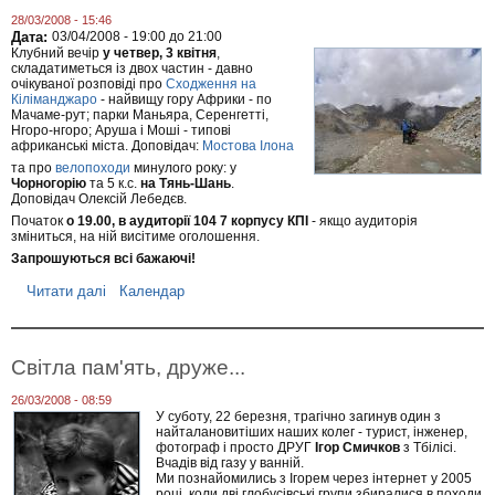
ь
28/03/2008 - 15:46
н
Дата:
03/04/2008 -
19:00
до
21:00
і
Клубний вечір
у четвер, 3 квітня
,
у
складатиметься із двох частин - давно
м
очікуваної розповіді про
Сходження на
о
Кіліманджаро
- найвищу гору Африки - по
в
Мачаме-рут; парки Маньяра, Серенгетті,
и
Нгоро-нгоро; Аруша і Моші - типові
ч
африканські міста. Доповідач:
Мостова Ілона
е
та про
велопоходи
минулого року: у
м
Чорногорію
та 5 к.с.
на Тянь-Шань
.
п
Доповідач Олексій Лебедєв.
і
Початок
о 19.00, в аудиторії 104 7 корпусу КПІ
- якщо аудиторія
о
зміниться, на ній висітиме оголошення.
н
а
Запрошуються всі бажаючі!
т
Читати далі
п
Календар
у
р
К
о
и
К
є
л
в
Світла пам'ять, друже...
у
а
б
26/03/2008 - 08:59
н
У суботу, 22 березня, трагічно загинув один з
и
найталановитіших наших колег - турист, інженер,
й
фотограф і просто ДРУГ
Ігор Смичков
з Тбілісі.
в
Вчадів від газу у ванній.
е
Ми познайомились з Ігорем через інтернет у 2005
ч
році, коли дві глобусівські групи збиралися в походи