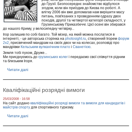
і
до Грузії. Безпосереднє знайомство відбулося
р
згодом, коли він приїздив до Києва по роботі. А
-
влітку 2006 він вже допомагав нам вирішити масу
А
питань, пов'язаних з проведенням одразу двох
походів, другої та четвертої категорії складності, у
ф
Грузинському Приказбеччі. Цієї осені він збирався
р
до нашого Криму, у велосипедну четвірку...
и
к
Ігор залишив по собі багато. Той мізер, на який можна послатися в
а
інтернеті, - це авторська сторінка на
photosight.ru
, створений Ігорем
форум
2x2
, присвячений мандрам на своїх двох чи на колесах, розповіді про
т
мандрівки
Кельським вулканічним плато
і
Сванетією
.
а
в
Земля тобі пухом, Друже...
е
Ми приєднуємось до
грузинських колег
і передаємо свої співчуття рідним
л
та близьким Ігоря.
о
п
Читати далі
п
о
р
х
о
і
С
д
в
Кваліфікаційні розрядні вимоги
Т
і
я
т
25/03/2008 - 16:58
н
л
На сайт додано
кваліфікаційні розряді вимоги та вимоги для кандидатів і
ь
а
майстрів спорту
для спортивного туризму.
-
п
Ш
а
Читати далі
п
а
м
р
н
'
о
е
я
К
м
т