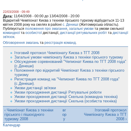
22/03/2008 - 09:49
Дата:
11/04/2008 - 00:00
до
13/04/2008 - 20:00
Відкритий Чемпіонат Києва з техніки гірського туризму відбудеться 11-13
квітня 2008 року на скелях в районі
с. Дениші
(Житомирська область).
Публікується
положення про змагання
,
загальні умови
та умови скельної
командної
та
особистої
дистанції,
дистанції рятувальних робіт
та
дистанції
зв'язок
.
Обговорення змагань
та
реєстрація команд
.
Ітоговий протокол Чемпіонату Києва з ТГТ 2008
Загальні умови чемпіонату Києва з техніки гірського туризму
Обсуждение соревнований "Чепионат Киева по ТГТ 2008 года"
(с.Денеши)
Положення про відкритий Чемпіонат Києва з техніки гірського
туризму
Регистрация команд на "Чепионат Киева по ТГТ 2008 года"
(с.Денеши).
Умови дистанції зв'язки
Умови проходження дистанції Рятувальні роботи
Умови проходження дистанції Скельна (командна техніка)
Умови проходження дистанції Скельна (особиста техніка)
‹ Чемпіонат Києва з техніки
вг
Ітоговий протокол
гірського і пішохідного
ор
Чемпіонату Києва з ТГТ
туризму 2008
у
2008 ›
Календар