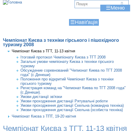
Jump to navigation
В
☰
и
☰
є
т
Чемпіонат Києва з техніки гірського і пішохідного
у
туризму 2008
Чемпіонат Києва з ТГТ, 11-13 квітня
т
Ітоговий протокол Чемпіонату Києва з ТГТ 2008
Загальні умови чемпіонату Києва з техніки гірського
туризму
Обсуждение соревнований "Чепионат Киева по ТГТ 2008
года" (с.Денеши)
Положення про відкритий Чемпіонат Києва з техніки
гірського туризму
Регистрация команд на "Чепионат Киева по ТГТ 2008 года"
(с.Денеши).
Умови дистанції зв'язки
Умови проходження дистанції Рятувальні роботи
Умови проходження дистанції Скельна (командна техніка)
Умови проходження дистанції Скельна (особиста техніка)
Чемпіонат Києва з ТПТ, 19-20 квітня
Чемпіонат Києва з ТГТ, 11-13 квітня