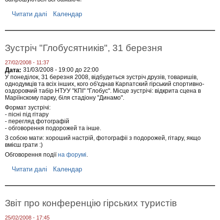
о
х
Читати далі
п
Календар
і
р
д
о
н
К
о
л
Зустріч "Глобусятників", 31 березня
г
у
о
б
27/02/2008 - 11:37
т
н
Дата:
31/03/2008 -
19:00
до
22:00
у
и
У понеділок, 31 березня 2008, відбудеться зустріч друзів, товаришів,
р
й
однодумців та всіх інших, кого об'єднав Карпатский гірський спортивно-
и
в
оздоровчий табір НТУУ "КПІ" "Глобус". Місце зустрічі: відкрита сцена в
з
е
Маріїнскому парку, біля стадіону "Динамо".
м
ч
у
Формат зустрічі:
і
- пісні під гітару
,
р
- перегляд фотографій
4
-
- обговорення подорожей та інше.
б
А
е
З собою мати: хороший настрій, фотографіі з подорожей, гітару, якщо
ф
р
вмієш грати :)
р
е
и
Обговорення події
на форумі
.
з
к
н
а
Читати далі
п
Календар
я
(
р
К
о
і
З
л
у
Звіт про конференцію гірських туристів
і
с
м
т
25/02/2008 - 17:45