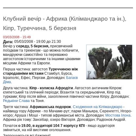
р
з
о
в
З
'
м
я
Клубний вечір - Африка (Кіліманджаро та ін.),
а
з
г
к
Кіпр, Туреччина, 5 березня
а
и
н
"
03/03/2008 - 15:49
н
,
Дата:
05/03/2008 -
19:00
до
21:30
я
2
Вечір у
середу, 5 березня,
присвячений
т
3
поїздкам та трекінгам - що можна побачити,
/
б
мандруючи самостійно та переважно
к
е
автостопом історичними та іншими цікавими
Г
р
місцями Африки та Европи.
л
е
Перша частина: автостоп
Туреччиною між
о
з
стародавніми містами
Стамбул, Бурса,
б
н
Ієраполіс, Ефес, Пергам. Доповідач:
Багаєв
у
я
Діма
.
с
Друга частина:
Кіпр - колиска Афродіти
. Автостоп античним Кіпром:
з
єгипетський та іллічний періоди; Візантія та середньовіччя, Кіпр під
т
турками; Кіпр після війни, захоплення північної частини Кіпру. Доповідач:
е
Редькіни Слава
та Тоня.
х
Третя частина:
Африканська подорож
.
Сходження на Кіліманджаро
-
н
найвищу гору Африки - по Мачаме-рут; парки Маньяра, Серенгетті, Нгоро-
і
нгоро; Аруша і Моші - типові африканські міста. Доповідач:
Мостова Ілона
.
к
Африка рік тому: Занзібар, озеро Вікторія. Доповідач: Радіонов Андрій.
и
п
Початок
о 19.00, в аудиторії 104 7 корпусу КПІ
- якщо аудиторія
і
зміниться, на ній висітиме оголошення.
ш
Запрошуються всі бажаючі!