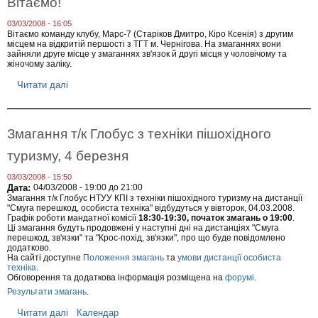
Вітаємо!
Г
а
л
г
о
03/03/2008 - 16:05
а
б
Вітаємо команду клубу, Марс-7 (Старіков Дмитро, Кіро Ксенія) з другим
н
місцем на відкритій першості з ТГТ м. Чернігова. На змаганнях вони
у
н
зайняли друге місце у змаганнях зв'язок й другі місця у чоловічому та
с
я
жіночому заліку.
з
т
о
/
Читати далі
п
с
к
р
о
Г
о
б
л
В
и
о
і
с
Змагання т/к Глобус з техніки пішохідного
б
т
т
у
а
о
туризму, 4 березня
с
є
ї
"
м
т
С
03/03/2008 - 15:50
о
е
Дата:
04/03/2008 -
19:00
до
21:00
м
!
х
Змагання т/к Глобус НТУУ КПІ з техніки пішохідного туризму на дистанції
у
н
"Смуга перешкод, особиста техніка" відбудуться у вівторок, 04.03.2008.
г
і
Графік роботи мандатної комісії
18:30-19:30, початок змагань о 19:00
.
а
к
Ці змагання будуть продовжені у наступні дні на дистанціях "Смуга
п
и
перешкод, зв'язки" та "Крос-похід, зв'язки", про що буде повідомлено
е
додатково.
р
На сайті доступне
Положення змагань
та
умови дистанції особиста
е
техніка
.
ш
Обговорення та додаткова інформація розміщена на
форумі
.
к
Результати змагань
.
о
д
Читати далі
п
Календар
,