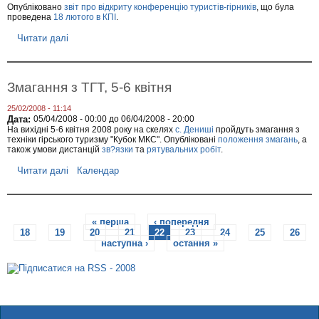
а
р
Опубліковано
звіт про відкриту конференцію туристів-гірників
, що була
н
і
проведена
18 лютого в КПІ
.
д
ч
ж
"
Читати далі
п
а
Г
р
р
л
о
о
о
З
т
б
в
Змагання з ТГТ, 5-6 квітня
а
у
і
і
с
т
н
я
25/02/2008 - 11:14
п
.
т
Дата:
05/04/2008 - 00:00
до
06/04/2008 - 20:00
р
)
н
На вихідні 5-6 квітня 2008 року на скелях
с. Дениші
пройдуть змагання з
о
,
техніки гірського туризму "Кубок МКС". Опубліковані
положення змагань
, а
и
к
також умови дистанцій
зв?язки
та
рятувальних робіт
.
К
к
о
і
і
н
Читати далі
п
Календар
п
в
ф
р
р
"
е
о
,
,
р
З
Т
3
е
С
м
у
1
н
« перша
‹ попередня
…
а
р
б
ц
18
19
20
21
22
23
24
25
26
т
г
е
е
і
наступна ›
остання »
а
ч
р
ю
о
н
ч
е
г
н
и
з
і
р
я
н
н
р
з
а
я
с
Т
і
,
ь
Г
5
к