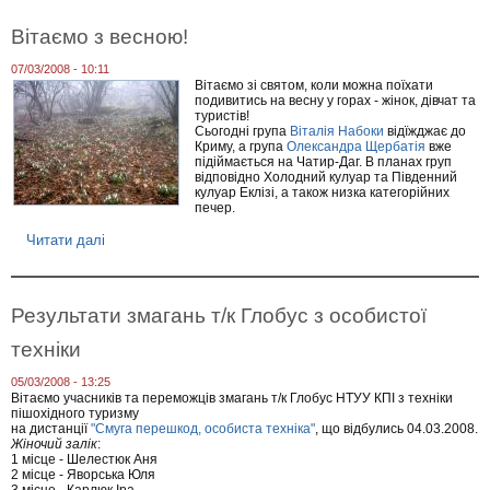
П
о
Вітаємо з весною!
в
е
07/03/2008 - 10:11
р
Вітаємо зі святом, коли можна поїхати
н
подивитись на весну у горах - жінок, дівчат та
е
туристів!
н
Сьогодні група
Віталія Набоки
відїжджає до
н
Криму, а група
Олександра Щербатія
вже
я
підіймається на Чатир-Даг. В планах груп
к
відповідно Холодний кулуар та Південний
а
кулуар Еклізі, а також низка категорійних
р
печер.
п
Читати далі
п
а
р
т
о
с
В
ь
і
к
Результати змагань т/к Глобус з особистої
т
о
а
ї
техніки
є
г
м
р
05/03/2008 - 13:25
о
у
Вітаємо учасників та переможців змагань т/к Глобус НТУУ КПІ з техніки
з
п
пішохідного туризму
в
и
на дистанції
"Смуга перешкод, особиста техніка"
, що відбулись 04.03.2008.
е
Жіночий залік
:
с
1 місце - Шелестюк Аня
н
2 місце - Яворська Юля
о
3 місце - Карлюк Іра