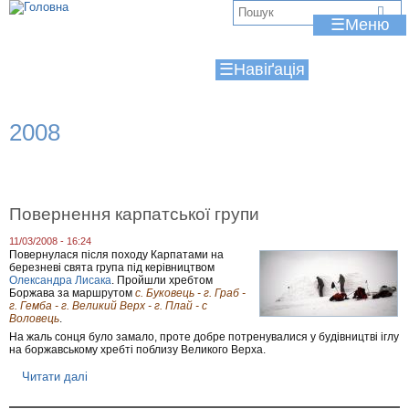
Jump to navigation
В
☰
и
☰
є
т
2008
у
т
Повернення карпатської групи
11/03/2008 - 16:24
Повернулася після походу Карпатами на
березневі свята група під керівництвом
Олександра Лисака
. Пройшли хребтом
Боржава за маршрутом
с. Буковець - г. Граб -
г. Гемба - г. Великий Верх - г. Плай - с
Воловець
.
На жаль сонця було замало, проте добре потренувалися у будівництві іглу
на боржавському хребті поблизу Великого Верха.
Читати далі
п
р
о