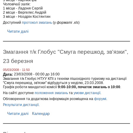
ю
Чоловічий залік
:
!
1 місце - Ладоня Сергій
2 місце - Вергелес Андрій
3 місце - Ноздрін Костянтин
Доступний
протокол змагань
(у
форматі .xls
)
Читати далі
п
р
о
Р
е
Змагання т/к Глобус "Смуга перешкод, зв'язки",
з
у
23 березня
л
ь
05/03/2008 - 11:50
т
Дата:
23/03/2008 -
00:00
до
16:00
а
Змагання т/к Глобус НТУУ КПІ з техніки пішохідного туризму на дистанції
т
"Смуга перешкод, зв'язки" відбудуться у неділю, 23.03.2008.
и
Графік роботи мандатної комісії
9:00-10:00, початок змагань о 10:00
.
з
На сайті доступне
положення змагань
та
умови дистанції
.
м
а
Обговорення та додаткова інформація розміщена на
форумі
.
г
Результати дистанції
.
а
н
Читати далі
п
Календар
ь
р
т
о
/
З
к
м