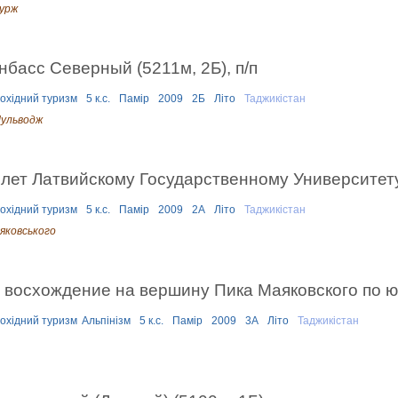
Чурж
басс Северный (5211м, 2Б), п/п
охідний туризм
5 к.с.
Памір
2009
2Б
Літо
Таджикістан
Мульводж
лет Латвийскому Государственному Университету
охідний туризм
5 к.с.
Памір
2009
2А
Літо
Таджикістан
аяковського
восхождение на вершину Пика Маяковского по ю
охідний туризм
Альпінізм
5 к.с.
Памір
2009
3А
Літо
Таджикістан