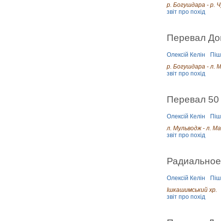
р. Богушдара - р. 
звіт про похід
Перевал Дон
Олексій Келін
Піш
р. Богушдара - л. 
звіт про похід
Перевал 50 
Олексій Келін
Піш
л. Мульводж - л. М
звіт про похід
Радиальное 
Олексій Келін
Піш
Ішкашимський хр.
звіт про похід