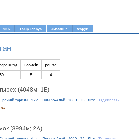
Jump to navigation
МКК
Табір Глобус
Змагання
Форум
тан
 перешкод
нарисів
решта
50
5
4
ырех (4048м; 1Б)
Гірський туризм
4 к.с.
Паміро-Алай
2010
1Б
Літо
Таджикістан
ама
ок (3994м; 2А)
Гірський туризм
4 к.с.
Паміро-Алай
2010
2А
Літо
Таджикістан