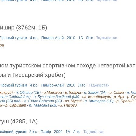
ишир (3762м, 1Б)
Гірський туризм
4 к.с.
Паміро-Алай
2010
1Б
Літо
Таджикістан
ура
ном туристском спортивном походе четвертой ка
ры и Гиссарский хребет)
Гірський туризм
4 к.с.
Паміро-Алай
2010
Літо
Таджикістан
жикруд) -
п. Обішир (1Б)
- р.Майхура - р. Якарча -
п. Замок (2А)
- р. Сіама -
п. Ч
оват Східний (н/к)
-
п. Бузговат Західний (н/к)
- оз. Іскандеркуль - р. Арх - р. Су
нза (2Б) рад.
-
п. Сідло Бодхони (2Б)
- оз. Мутні -
п. Чімтарга (1Б)
- р. Правий 
ан - р. Саримат -
п. Тавасанг (н/к)
- к. Пасруд
уш (4285, 1А)
охідний туризм
5 к.с.
Памір
2009
1А
Літо
Таджикістан