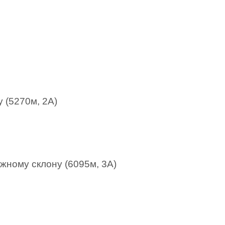
 (5270м, 2А)
жному склону (6095м, 3А)