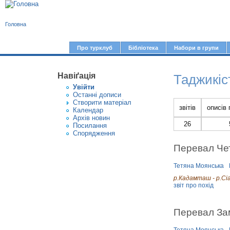
В
Головна
и
є
Про турклуб
Бібліотека
Набори в групи
Г
т
о
у
Навіґація
Таджикіс
л
Увiйти
т
о
Останні дописи
Створити матерiал
в
звітів
описів
Календар
Архів новин
н
26
Посилання
е
Спорядження
м
Перевал Чет
е
Тетяна Моянська
н
р.Кадамташ - р.Сі
ю
звіт про похід
Перевал Зам
Тетяна Моянська