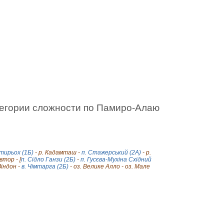
тегории сложности по Памиро-Алаю
отирьох (1Б)
- р. Кадамташ -
п. Стажерський (2А)
- р.
втор - [
п. Сідло Ганзи (2Б)
-
п. Гусєва-Мухіна Східний
Зіндон -
в. Чімтарга (2Б)
- оз. Велике Алло - оз. Мале