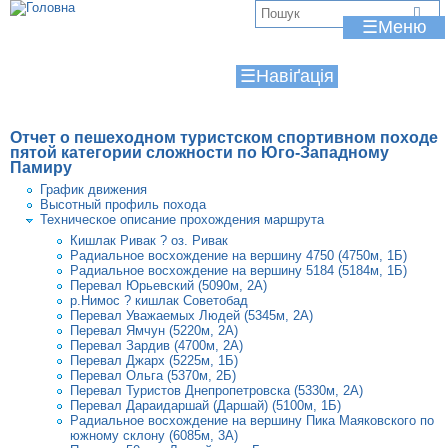
Jump to navigation
В
☰
и
☰
є
т
Отчет о пешеходном туристском спортивном походе
у
пятой категории сложности по Юго-Западному
Памиру
т
График движения
Высотный профиль похода
Техническое описание прохождения маршрута
Кишлак Ривак ? оз. Ривак
Радиальное восхождение на вершину 4750 (4750м, 1Б)
Радиальное восхождение на вершину 5184 (5184м, 1Б)
Перевал Юрьевский (5090м, 2А)
р.Нимос ? кишлак Советобад
Перевал Уважаемых Людей (5345м, 2А)
Перевал Ямчун (5220м, 2А)
Перевал Зардив (4700м, 2А)
Перевал Джарх (5225м, 1Б)
Перевал Ольга (5370м, 2Б)
Перевал Туристов Днепропетровска (5330м, 2А)
Перевал Дараидаршай (Даршай) (5100м, 1Б)
Радиальное восхождение на вершину Пика Маяковского по
южному склону (6085м, 3А)