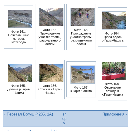
Фото 162.
Фото 163.
Фото 161.
Прохождение
Прохождение
Фото 164.
Ночевка ниже
участка тропы,
участка тропы,
Тропа вдоль
летовок
разрушенного
разрушенного
р.Гарм-Чашма
Истеродж
селем
селем
Фото 168.
Фото 165.
Фото 166.
Фото 167.
Окончание
Долина р.Гарм-
Спуск в к.Гарм-
к.Гарм-Чашма
похода в
Чашма
Чашма
к.Гарм-Чашма
‹ Перевал Богуш (4285, 1А)
вг
Приложения ›
ор
у