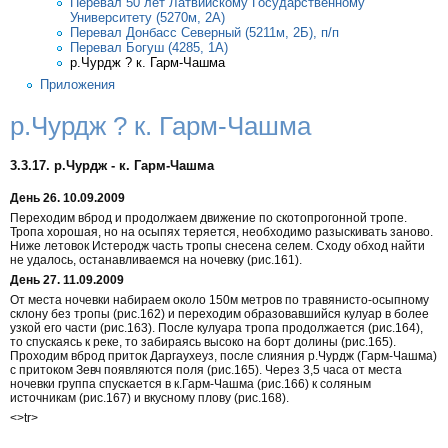
Перевал 50 лет Латвийскому Государственному
Университету (5270м, 2А)
Перевал Донбасс Северный (5211м, 2Б), п/п
Перевал Богуш (4285, 1А)
р.Чурдж ? к. Гарм-Чашма
Приложения
р.Чурдж ? к. Гарм-Чашма
3.3.17. р.Чурдж - к. Гарм-Чашма
День 26. 10.09.2009
Переходим вброд и продолжаем движение по скотопрогонной тропе.
Тропа хорошая, но на осыпях теряется, необходимо разыскивать заново.
Ниже летовок Истеродж часть тропы снесена селем. Сходу обход найти
не удалось, останавливаемся на ночевку (рис.161).
День 27. 11.09.2009
От места ночевки набираем около 150м метров по травянисто-осыпному
склону без тропы (рис.162) и переходим образовавшийся кулуар в более
узкой его части (рис.163). После кулуара тропа продолжается (рис.164),
то спускаясь к реке, то забираясь высоко на борт долины (рис.165).
Проходим вброд приток Даргаухеуз, после слияния р.Чурдж (Гарм-Чашма)
с притоком Зевч появляются поля (рис.165). Через 3,5 часа от места
ночевки группа спускается в к.Гарм-Чашма (рис.166) к соляным
источникам (рис.167) и вкусному плову (рис.168).
<>tr>