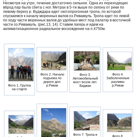
Несмотря на утро, течение достаточно сильное. Одна из переходящих
вброд пар была сбита с ног. Метрах в 5-ти выше по склону от реки по
левому берегу р. Вудждара идет скотопрогонная тропа, по которой
спускаемся к началу моренных валов оз.Риваккуль. Тропа идет по левой
по ходу части моренных валов до удобных мест под палатку в восточной
части оз.Риваккуль. (рис.13, 14). Ставим лагерь и идем на
аклиматизационное радиальное восхождение на п.4750м.
Фото 4.
Фото 2. Начало
Фото 3.
Заболоченные
подъема по
Автомобильный
разливы
дороге дол.
мост возле лет.
Фото 1. Группа
р.Ривак
р.Ривак
Биджан
на старте
Фото 7. Тропа в
Фото 8.