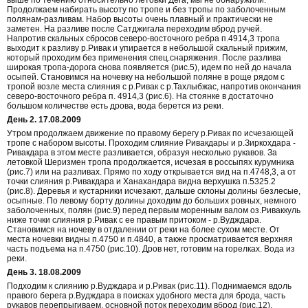
Продолжаем набирать высоту по тропе и без тропы по заболоченным
полянам-разливам. Набор высоты очень плавный и практически не
заметен. На разливе после Сатджигала переходим вброд ручей.
Напротив скальных сбросов северо-восточного ребра п.4914,3 тропа
выходит к разливу р.Ривак и упирается в небольшой скальный прижим,
который проходим без применения спец.снаряжения. После разлива
широкая тропа-дорога снова появляется (рис.5), идем по ней до начала
осыпей. Становимся на ночевку на небольшой поляне в роще рядом с
тропой возле места слияния с р.Ривак с р.Тахлыбжас, напротив окончания
северо-восточного ребра п. 4914,3 (рис.6). На стоянке в достаточно
большом количестве есть дрова, вода берется из реки.
День 2. 17.08.2009
Утром продолжаем движение по правому берегу р.Ривак по исчезающей
тропе с набором высоты. Проходим слияние Ривакдары и р.Зиркохдара -
Ривакдара в этом месте разливается, образуя несколько рукавов. За
летовкой Шеризмен тропа продолжается, исчезая в россыпях курумника
(рис.7) или на разливах. Прямо по ходу открывается вид на п.4748,3, а от
точки слияния р.Ривакдара и Ханахандара видна верхушка п.5325.2
(рис.8). Деревья и кустарники исчезают, дальше склоны долины безлесые,
осыпные. По левому борту долины доходим до больших ровных, немного
заболоченных, полян (рис.9) перед первым моренным валом оз.Риваккуль
ниже точки слияния р.Ривак с ее правым притоком - р.Вудждара.
Становимся на ночеву в отдалении от реки на более сухом месте. От
места ночевки видны п.4750 и п.4840, а также просматривается верхняя
часть подъема на п.4750 (рис.10). Дров нет, готовим на горелках. Вода из
реки.
День 3. 18.08.2009
Подходим к слиянию р.Вудждара и р.Ривак (рис.11). Поднимаемся вдоль
правого берега р.Вудждара в поисках удобного места для брода, часть
рукавов перепрыгиваем, основной поток переходим вброд (рис.12).