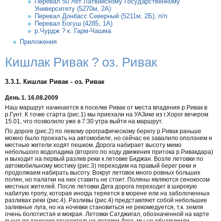
Перевал 50 лет Латвийскому Государственному
Университету (5270м, 2А)
Перевал Донбасс Северный (5211м, 2Б), п/п
Перевал Богуш (4285, 1А)
р.Чурдж ? к. Гарм-Чашма
Приложения
Кишлак Ривак ? оз. Ривак
3.3.1. Кишлак Ривак - оз. Ривак
День 1. 16.08.2009
Наш маршрут начинается в поселке Ривак от места впадения р.Ривак в
р.Гунт. К точке старта (рис.1) мы приехали на УАЗике из г.Хорог вечером
15.01, что позволило уже в 7:30 утра выйти на маршрут.
По дороге (рис.2) по левому орографическому берегу р.Ривак раньше
можно было проехать на автомобиле, но сейчас ее завалило оползнем и
местные жители ходят пешком. Дорога набирает высоту мимо
небольшого водопадика (второго по ходу движения притока р.Ривакдара)
и выходит на первый разлив реки к летовке Биджан. Возле летовки по
автомобильному мостику (рис.3) переходим на правый берег реки и
продолжаем набирать высоту. Вокруг летовок много ровных больших
полян, но палатки на них ставить не стоит. Поляны являются сенокосом
местных жителей. После летовки Дега дорога переходит в широкую
набитую тропу, которая иногда теряется в морене или на заболоченных
разливах реки (рис.4). Разливы (рис.4) представляют собой небольшие
заливные луга, но на ночевки становиться не рекомедуется, т.к. земля
очень болотистая и мокрая. Летовки Сатджигал, обозначенной на карте
выше по течению относительно летовки Дега, мы не обнаружили.