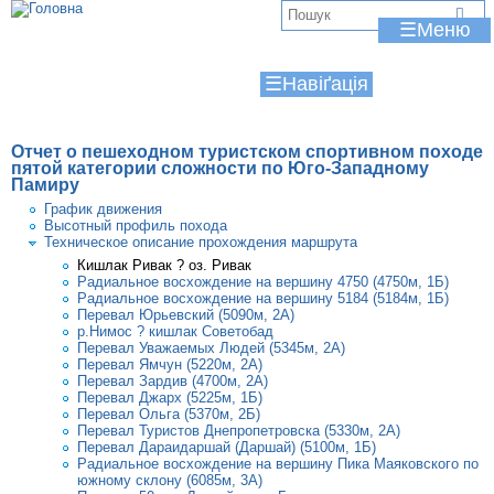
Jump to navigation
В
☰
и
☰
є
т
Отчет о пешеходном туристском спортивном походе
у
пятой категории сложности по Юго-Западному
Памиру
т
График движения
Высотный профиль похода
Техническое описание прохождения маршрута
Кишлак Ривак ? оз. Ривак
Радиальное восхождение на вершину 4750 (4750м, 1Б)
Радиальное восхождение на вершину 5184 (5184м, 1Б)
Перевал Юрьевский (5090м, 2А)
р.Нимос ? кишлак Советобад
Перевал Уважаемых Людей (5345м, 2А)
Перевал Ямчун (5220м, 2А)
Перевал Зардив (4700м, 2А)
Перевал Джарх (5225м, 1Б)
Перевал Ольга (5370м, 2Б)
Перевал Туристов Днепропетровска (5330м, 2А)
Перевал Дараидаршай (Даршай) (5100м, 1Б)
Радиальное восхождение на вершину Пика Маяковского по
южному склону (6085м, 3А)