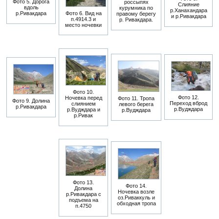
Фото 5. Дорога
россыпях
Слияние
вдоль
курумника по
р.Ханахандара
Фото 6. Вид на
р.Ривакдара
правому берегу
и р.Ривакдара
п.4914.3 и
р. Ривакдара.
место ночевки
Фото 10.
Фото 12.
Ночевка перед
Фото 11. Тропа
Фото 9. Долина
Переход вброд
слиянием
левого берега
р.Ривакдара
р.Вудждара
р.Вудждара и
р.Вудждара
р.Ривак
Фото 13.
Фото 14.
Долина
Ночевка возле
р.Ривакдара с
оз.Риваккуль и
подъема на
обходная тропа
п.4750