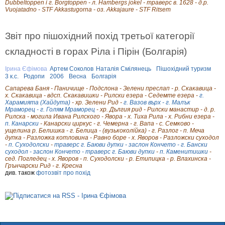
Dubbeltoppen і г. Borgtoppen - л. Hambergs jokel - траверс в. 1628 - д.р.
Vuojatadno - STF Akkastugorna - оз. Akkajaure - STF Ritsem
Звіт про пішохідний похід третьої категорії
складності в горах Ріла і Пірін (Болгарія)
Ірина Єфімова
Артем Соколов
Наталія Смілянець
Пішохідний туризм
3 к.с.
Родопи
2006
Весна
Болгарія
Сапарева Баня - Паничище - Подслона - Зелени преслап - р. Скакавица -
х. Скакавица - вдсп. Скакавишки - Рилски езера - Седемте езера -
г.
Харамията (Хайдута)
- хр. Зелени Рид -
г. Вазов върх - г. Малък
Мраморец - г. Голям Мраморец
- хр. Дългия рид - Рилски манастир - д. р.
Рилска - могила Ивана Рилского - Явора - х. Тиха Рила - х. Рибни езера -
п. Канарски
- Канарски циркус - г. Чемерна - г. Вапа - с. Семково -
ущелина р. Белишка - г. Белица - (вузькоколійка) - г. Разлог - п. Меча
дупка - Разложка котловина - Равно боре - х. Яворов - Разложски суходол
-
п. Суходолски
-
траверс г. Баюви дупки - заслон Кончето - г. Бански
суходол - заслон Кончето - траверс г. Баюви дупки
-
п. Каменитишки
-
сед. Погледец - х. Яворов - п. Суходолски - р. Етипицка - р. Влахинска -
Грънчарски Рид - г. Кресна
див. також
фотозвіт про похід