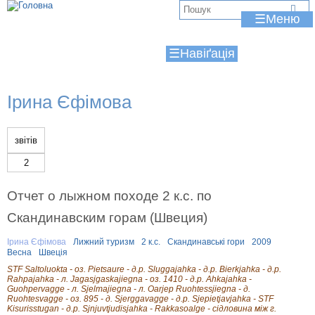
Jump to navigation
В
☰
и
☰
є
т
Ірина Єфімова
у
т
звітів
2
Отчет о лыжном походе 2 к.с. по
Скандинавским горам (Швеция)
Ірина Єфімова
Лижний туризм
2 к.с.
Скандинавські гори
2009
Весна
Швеція
STF Saltoluokta - оз. Pietsaure - д.р. Sluggajahka - д.р. Bierkjahka - д.р.
Rahpajahka - л. Jagasjgaskajiegna - оз. 1410 - д.р. Ahkajahka -
Guohpervagge - л. Sjelmajiegna - л. Oarjep Ruohtessjiegna - д.
Ruohtesvagge - оз. 895 - д. Sjerggavagge - д.р. Sjepietjavjahka - STF
Kisurisstugan - д.р. Sjnjuvtjudisjahka - Rakkasoalge - сідловина між г.