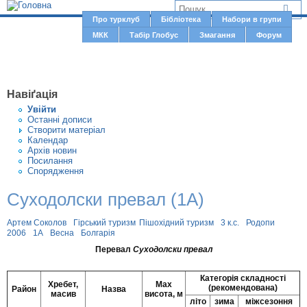
Jump to navigation
В
Про турклуб
Бібліотека
Набори в групи
Г
МКК
Табір Глобус
Змагання
Форум
и
о
є
л
о
т
Навіґація
в
у
Увiйти
н
Останні дописи
т
Створити матерiал
е
Календар
м
Архів новин
Посилання
е
Спорядження
н
Суходолски превал (1А)
ю
Артем Соколов
Гірський туризм
Пішохідний туризм
3 к.с.
Родопи
2006
1А
Весна
Болгарія
Перевал
Суходолски превал
Категорія складності
Хребет,
Max
(рекомендована)
Район
Назва
масив
висота, м
літо
зима
міжсезоння