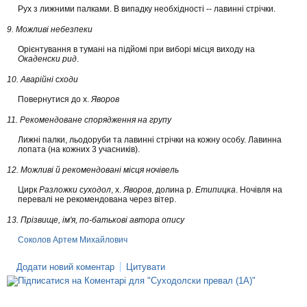
Рух з лижними палками. В випадку необхідності -- лавинні стрічки.
9. Можливі небезпеки
Орієнтування в тумані на підйомі при виборі місця виходу на
Окаденски рид
.
10. Аварійні сходи
Повернутися до х.
Яворов
11. Рекомендоване спорядження на групу
Лижні палки, льодоруби та лавинні стрічки на кожну особу. Лавинна
лопата (на кожних 3 учасників).
12. Можливі й рекомендовані місця ночівель
Цирк
Разложки суходол
, х.
Яворов
, долина р.
Етипицка
. Ночівля на
перевалі не рекомендована через вітер.
13. Прізвище, ім'я, по-батькові автора опису
Соколов Артем Михайлович
Додати новий коментар
Цитувати