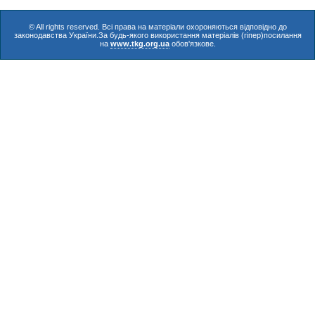
© All rights reserved. Всі права на матеріали охороняються відповідно до
законодавства України.За будь-якого використання матеріалів (гіпер)посилання
на
www.tkg.org.ua
обов'язкове.