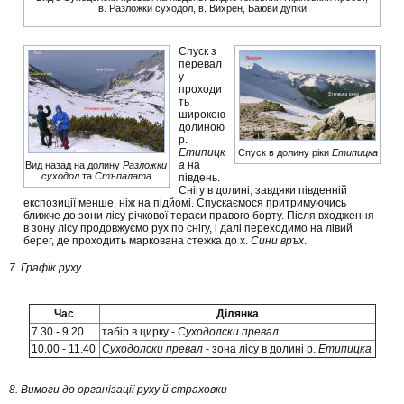
в. Разложки суходол, в. Вихрен, Баюви дупки
Спуск з
перевал
у
проходи
ть
широкою
долиною
р.
Етипицк
Спуск в долину ріки
Етипицка
а
на
Вид назад на долину
Разложки
суходол
та
Стъпалата
південь.
Снігу в долині, завдяки південній
експозиції менше, ніж на підйомі. Спускаємося притримуючись
ближче до зони лісу річкової тераси правого борту. Після входження
в зону лісу продовжуємо рух по снігу, і далі переходимо на лівий
берег, де проходить маркована стежка до х.
Сини връх
.
7. Графік руху
Час
Ділянка
7.30 - 9.20
табір в цирку -
Суходолски превал
10.00 - 11.40
Суходолски превал
- зона лісу в долині р.
Етипицка
8. Вимоги до організації руху й страховки