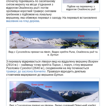
спочатку піднявшись по засипаному
снігом жерепу на місце з'єднання з
Підйом на перемичку з
відрогом
Окаденски рид
і потім
відрогом
Окаденски рид
зробивши короткий траверс сніговим
гребенем з підйомом на локальну
вершинку, яка обмежує перевал з заходу. На перевалі встановлено
вказівник на гілці дерева
.
Вид с
Сухолодски превал
на північ. Видно хребти
Рила
,
Окаденски рид
та
в.
Бутин
З перевалу відкривається ліворуч вид на віддалену вершину
Вихрен
(2914 м.) -- найвищу точку хребта
Пирин
, і, поруч, стіну вершини
Разложки Суходол
(2640 м.), сходженням на яку починається
траверс до заслона
Кончето
. Праворуч відходить декілька
стовпчиків маркування до вершини
Бутин
.
Вид з Суходолски превал на південь. Видно головний Пірінський хребет,