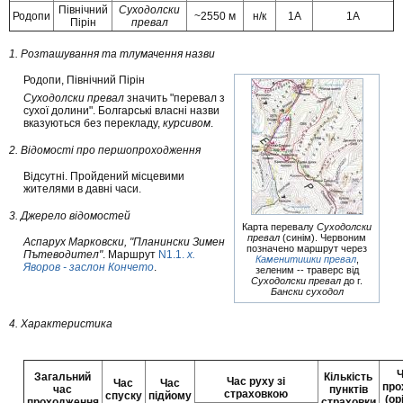
Північний
Суходолски
Родопи
~2550 м
н/к
1А
1А
Пірін
превал
1. Розташування та тлумачення назви
Родопи, Північний Пірін
Суходолски превал
значить "перевал з
сухої долини". Болгарські власні назви
вказуються без перекладу,
курсивом
.
2. Відомості про першопроходження
Відсутні. Пройдений місцевими
жителями в давні часи.
3. Джерело відомостей
Карта перевалу
Суходолски
превал
(синім). Червоним
Аспарух Марковски, "Планински Зимен
позначено маршрут через
Пътеводител"
. Маршрут
N1.1.
х.
Каменитишки превал
,
Яворов - заслон Кончето
.
зеленим -- траверс від
Суходолски превал
до г.
Бански суходол
4. Характеристика
Ч
Загальний
Кількість
Час руху зі
Час
Час
про
час
пунктів
страховкою
спуску
підйому
(ор
проходження
страховки