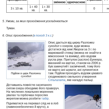
змінною
одночасною
1 г. 40
1 г. 30
3 г. 10 хв.
-
0
н
хв.
хв.
5. Умови, за яких проходження ускладнюється
Туман.
6. Опис проходження (
в поході 3 к.с.
)
Опис дається від цирку
Разложки
суходол
з озером, куди можна
дістатися від хижі
Яворов
за 3 г. по
маркованій стежці (можна не знайти в
міжсезоння та взимку), або вздовж
русла ріки. Притулок (
заслон
)
Бункера
,
вказаний на картах, станом на 2006 р.
був закинутий і засмічений, тому його
не варто ані шукати, ані зупинятися
там. Підйом проходить вздовж цікавого
Підйом в цирк
Разложки
суходол
сходинкового скельного утворення
Стъпалата
, яке нагадує пальці.
Діставшись повністю засипаного
снігом озера обходимо його праворуч.
На числених локальних моренних
увалах та горбочках порослих
жерепом можна розбити
табір
.
Підніматися на перевал слід не в лоб
(лавинонебезпечно й круто), а