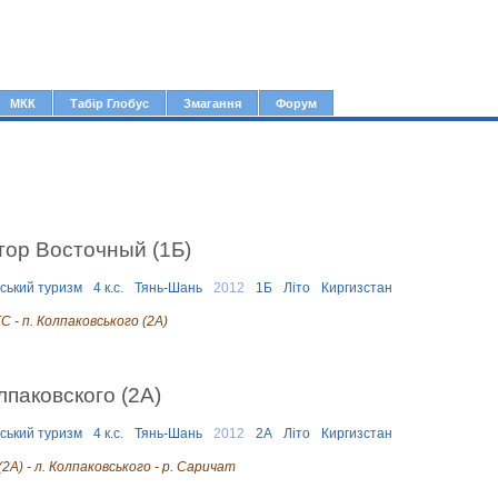
Jump to navigation
МКК
Табір Глобус
Змагання
Форум
тор Восточный (1Б)
рський туризм
4 к.с.
Тянь-Шань
2012
1Б
Літо
Киргизстан
С - п. Колпаковського (2А)
паковского (2А)
рський туризм
4 к.с.
Тянь-Шань
2012
2А
Літо
Киргизстан
(2А) - л. Колпаковського - р. Саричат