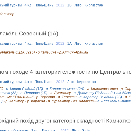
рський туризм
4 к.с.
Тянь-Шань
2012
1Б
Літо
Киргизстан
 Кельтор
лакёль Северный (1А)
рський туризм
4 к.с.
Тянь-Шань
2012
1А
Літо
Киргизстан
Аллакель С.(1А,3915) - р.Кельдике - р.Алтин-Арашан
ном походе 4 категории сложности по Централь
рський туризм
4 к.с.
Тянь-Шань
2012
Літо
Киргизстан
ГС -
п. Котор Східний (1Б)
-
п. Колпаковського (2А)
- л. Колпаковського - р. Са
ристів (2А)
-
п. Петрова (1Б)
- л. Джамансу -
п. Джамансу Південний + пік Айгю
т - м/с "Тянь-Шань" - р. Теректи - л. Теректи -
п. Каратор Західний (2Б)
- л. 
Б)
- р. Кельтор - р. Каракол - р. Кургактор - оз. Аллакєль -
п. Аллакєль Північн
охідний похід другої категорії складності Камчатк
ішохідний туризм
2 к.с.
Камчатка
2012
Літо
Росія