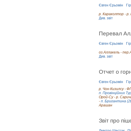
Євген Єрьомін
Гі
р. Караколтор - р.
Див. звіт
Перевал Ал
Євген Єрьомін
Гі
оз.Аллакель - пер.
Див. звіт
Отчет о гор
Євген Єрьомін
Гі
р. Чон-Кизилсу - Ф
п. Провінційних Ту
Орой-Су - р. Сарича
-
п. Бригантина (2
Арашан
Звіт про піш
Дмитро Шестак
П