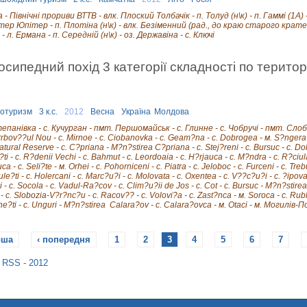
 Північні прориви ВТТВ - влк. Плоский Толбачік - п. Толуд (н\к) - п. Гаммі (1А) - 
ер Юпітер - п. Плотіна (н\к) - влк. Безіменний (рад., до краю старого кратера
. Ермана - п. Середній (н\к) - оз. Державіна - с. Ключі
осипедний похід 3 категорії складності по терито
отуризм
3 к.с.
2012
Весна
Україна
Молдова
тепанівка - с. Кучурган - пмт. Першомайськ - с. Глинне - с. Чобручі - пмт. Слоб
?rbov??ul Nou - c. Mirnoe - с. Ciobanovka - с. Geam?na - c. Dobrogea - м. S?ngera - c
atural Reserve - с. C?priana - M?n?stirea C?priana - с. Stej?reni - с. Bursuc - с. Dolna
e?ti - с. R?denii Vechi - с. Bahmut - с. Leordoaia - с. H?rjauca - с. M?ndra - c. R?ciula
a - c. Seli?te - м. Orhei - c. Pohorniceni - c. Piatra - c. Jeloboc - c. Furceni - c. Tre
ule?ti - c. Holercani - c. Marc?u?i - c. Molovata - c. Oxentea - c. V??c?u?i - c. ?ipo
ni - c. Socola - c. Vadul-Ra?cov - c. Clim?u?ii de Jos - c. Cot - c. Bursuc - M?n?stire
- c. Slobozia-V?r?nc?u - c. Racov?? - c. Volovi?a - c. Zast?nca - м. Soroca - c. Rublen
one?ti - c. Unguri - M?n?stirea Calara?ov - c. Calara?ovca - м. Otaci - м. Могилів-
рша
‹ попередня
1
2
3
4
5
6
7