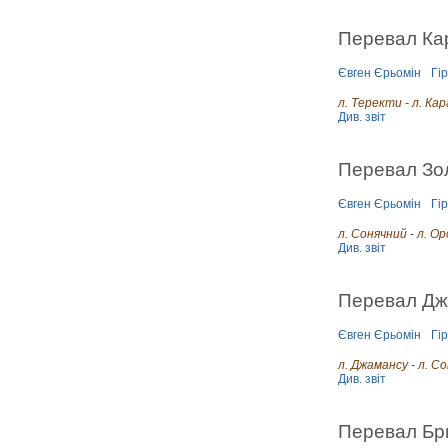
Перевал Ка
Євген Єрьомін
Гі
л. Теректи - л. Ка
Див. звіт
Перевал Зо
Євген Єрьомін
Гі
л. Сонячний - л. О
Див. звіт
Перевал Джа
Євген Єрьомін
Гі
л. Джамансу - л. С
Див. звіт
Перевал Бри