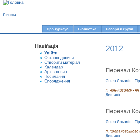
В
Головна
и
є
Про турклуб
Бібліотека
Набори в групи
Г
т
о
у
Навіґація
2012
л
Увiйти
т
о
Останні дописи
Створити матерiал
в
Календар
Перевал Ко
Архів новин
н
Посилання
е
Спорядження
Євген Єрьомін
Гі
м
Р. Чон-Кизилсу - ФГ
Див. звіт
е
н
Перевал Кол
ю
Євген Єрьомін
Гі
п. Колпаковського 
Див. звіт