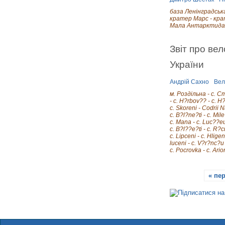
база Ленінградська -
кратер Марс - крат
Мала Антарктида - л
Звіт про вел
України
Андрій Сахно
Вел
м. Роздільна - с. С
- с. H?rbov?? - с. H
с. Skoreni - Codrii N
с. B?l?ne?ti - с. Mil
c. Mana - c. Luc??euc
c. B?l??e?ti - c. R?c
c. Lipceni - c. Hlige
luceni - c. V?r?nc?u 
c. Pocrovka - c. Ari
« пе
С
т
о