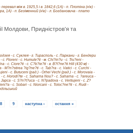
перевал між в. 1925,5 і в. 1842,6 (1А) - п. Плотіна (н\к) -
, 1А) - п. Безіменний (н\к) - л. Богдановича - плато
рії Молдови, Придністров'я та
одзея - с. Суклея - г. Тирасполь - с. Паркани - г. Бендери
. Floreni - с. Humule?ti - м. Chi?in?u - с. Tru?eni -
 - с. Ciore?ti - с. C?b?ie?ti - в. B?l?ne?ti Hill (430 м) -
 - M?n?stirea ?ig?ne?ti - c. Tab?ra - c. Vatici - c. Curchi -
bujeni - c. Butuceni (рад.) - Orhei Vechi (рад.) - c. Morovaia -
va - c. Horodi?te - c. Saharna Nou? - c. Saharna - c. ?areuca -
a Japca - c. S?n?t?uca - c. N?padova - c. Vertiujeni - c. Z?
i?a - c. Sobari - c. Niorcani - c. Toloc?ne?ti - c. Rudi -
Подільський
8
9
наступна ›
остання »