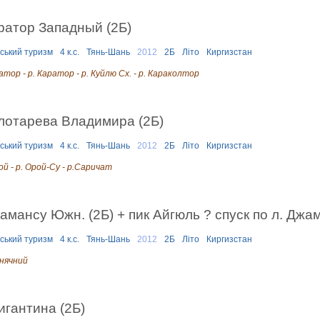
ратор Западный (2Б)
рський туризм
4 к.с.
Тянь-Шань
2012
2Б
Літо
Киргизстан
ратор - р. Каратор - р. Куйлю Сх. - р. Караколтор
лотарева Владимира (2Б)
рський туризм
4 к.с.
Тянь-Шань
2012
2Б
Літо
Киргизстан
рой - р. Орой-Су - р.Саричат
мансу Южн. (2Б) + пик Айгюль ? спуск по л. Джа
рський туризм
4 к.с.
Тянь-Шань
2012
2Б
Літо
Киргизстан
онячний
гантина (2Б)