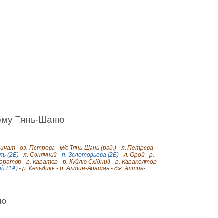
ному Тянь-Шаню
ричат - оз. Петрова - м/с Тянь-Шань (рад.) - л. Петрова -
ль (2Б)
- л. Сонячний -
п. Золоторьова (2Б)
- л. Орой - р.
Каратор - р. Каратор - р. Куйлю Східний - р. Караколтор
ий (1А)
- р. Кельдике - р. Алтин-Арашан - дж. Алтин-
ою