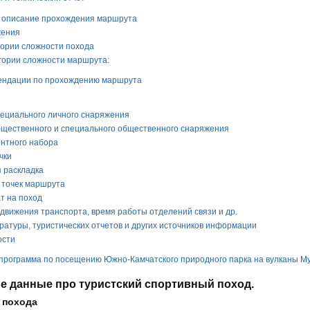
ое описание прохождения маршрута
жения
егории сложности похода
егории сложности маршрута:
мендации по прохождению маршрута
пециального личного снаряжения
общественного и специального общественного снаряжения
онтного набора
чки
я раскладка
 точек маршрута
ат на поход
 движения транспорта, время работы отделений связи и др.
ературы, туристических отчетов и других источников информации
ости
 программа по посещению Южно-Камчатского природного парка на вулканы Му
е данные про туристский спортивный поход.
 похода