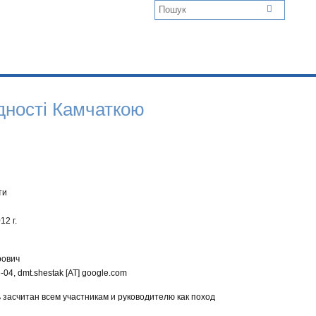
адності Камчаткою
ти
2 г.
рович
-04, dmt.shestak [AT] google.com
засчитан всем участникам и руководителю как поход