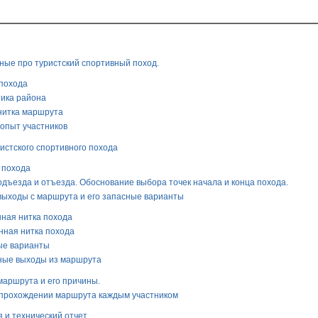
ные про туристский спортивный поход.
 похода
тика района
 нитка маршрута
 опыт участников
ристского спортивного похода
 похода
одъезда и отъезда. Обоснование выбора точек начала и конца похода.
 выходы с маршрута и его запасные варианты
нная нитка похода
енная нитка похода
ные варианты
йные выходы из маршрута
маршрута и его причины.
о прохождении маршрута каждым участником
я и технический отчет