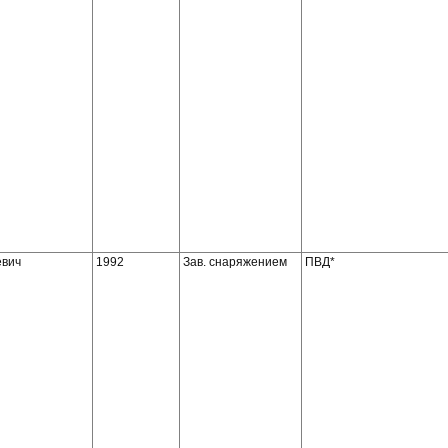
евич
1992
Зав. снаряжением
ПВД*