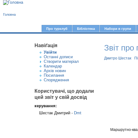
В
Головна
и
є
Про турклуб
Бібліотека
Набори в групи
Г
т
о
у
Навіґація
Звіт про 
л
Увiйти
т
о
Останні дописи
Дмитро Шестак
П
Створити матерiал
в
Календар
Архів новин
н
Посилання
е
Спорядження
м
Користувачі, що додали
е
цей звіт у свій досвід
н
керування:
ю
Шестак Дмитрий -
Dmt
Маршрутно-квал