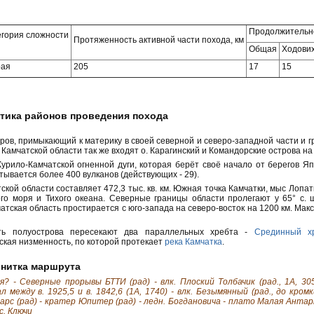
Продолжительн
егория сложности
Протяженность активной части похода, км
Общая
Ходових
рая
205
17
15
стика районов проведения похода
тров, примыкающий к материку в своей северной и северо-западной части и 
 Камчатской области так же входят о. Карагинский и Командорские острова на 
урило-Камчатской огненной дуги, которая берёт своё начало от берегов Яп
тывается более 400 вулканов (действующих - 29).
кой области составляет 472,3 тыс. кв. км. Южная точка Камчатки, мыс Лопатк
го моря и Тихого океана. Северные границы области пролегают у 65° с. ш
чатская область простирается с юго-запада на северо-восток на 1200 км. Ма
ть полуострова пересекают два параллельных хребта -
Срединный х
кая низменность, по которой протекает
река Камчатка
.
 нитка маршрута
я? - Северные прорывы БТТИ (рад) - влк. Плоский Толбачик (рад., 1А, 3056) 
 между в. 1925,5 и в. 1842,6 (1А, 1740) - влк. Безымянный (рад., до кром
Марс (рад) - кратер Юпитер (рад) - ледн. Богдановича - плато Малая Антарк
с. Ключи