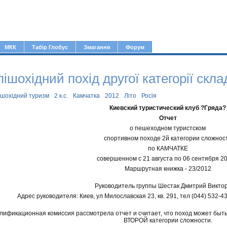
Jump to navigation
МКК
Табір Глобус
Змагання
Форум
пішохідний похід другої категорії скл
ішохідний туризм
2 к.с.
Камчатка
2012
Літо
Росія
Киевский туристический клуб ?Гряда?
Отчет
о пешеходном туристском
спортивном походе 2й категории сложнос
по КАМЧАТКЕ
совершенном с 21 августа по 06 сентября 201
Маршрутная книжка - 23/2012
Руководитель группы Шестак Дмитрий Викто
Адрес руководителя: Киев, ул Милославская 23, кв. 291, тел (044) 532-43
ификационная комиссия рассмотрела отчет и считает, что поход может быть 
ВТОРОЙ категории сложности.