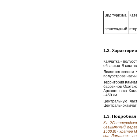
Вид туризма
Кат
пешеходный
вто
1.2. Характери
Камчатка - полуос
областью. В состав
Является звеном К
полуострове насчи
Территория Камчатс
бассейнов Охотско
Архангельска. Кам
- 450 км.
Центральную час
Центральнокамчатс
1.3. Подробная
б\в ?Ленинградска
безымянный первал
1500,8) - кратер 
соп. Домашняя - по