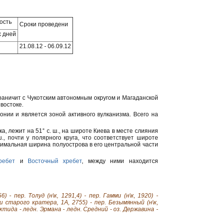
ость
Сроки проведени
 дней
21.08.12 - 06.09.12
граничит с Чукотским автономным округом и Магаданской
востоке.
онии и является зоной активного вулканизма. Всего на
а, лежит на 51° с. ш., на широте Киева в месте слияния
., почти у полярного круга, что соответствует широте
ксимальная ширина полуострова в его центральной части
ребет
и
Восточный хребет
, между ними находится
- пер. Толуд (н\к, 1291,4) - пер. Гамми (н\к, 1920) -
ки старого кратера, 1А, 2755) - пер. Безымянный (н\к,
тида - ледн. Эрмана - ледн. Средний - оз. Державина -