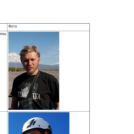
Фото
бины