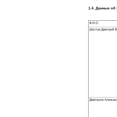
1.4. Данные об
Ф.И.О.
Шестак Дмитрий В
Дмитруха Алексан