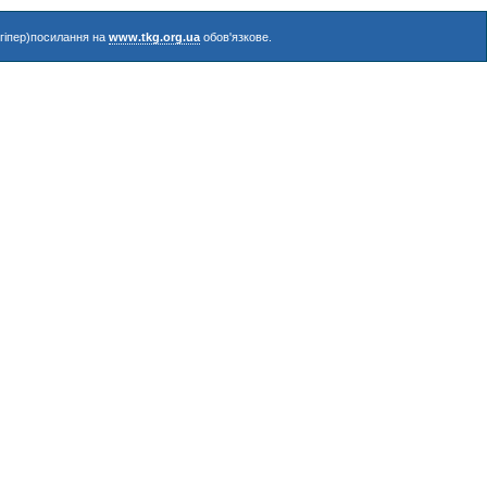
(гіпер)посилання на
www.tkg.org.ua
обов'язкове.