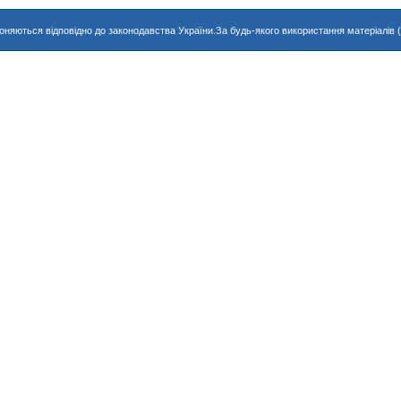
хороняються відповідно до законодавства України.За будь-якого використання матеріалів 