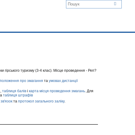
ки гірського туризму (3-4 клас). Місце проведення - Реп?
положення про змагання
та
умовах дистанції
а
,
таблиця балів
і
карта місця проведення змагань
. Для
та
таблиця штрафів
 зв'язок
та
протокол загального заліку
.