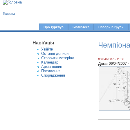
В
Головна
и
є
Про турклуб
Бібліотека
Набори в групи
Г
т
о
у
Навіґація
Чемпіонат
л
Увiйти
т
о
Останні дописи
Створити матерiал
в
03/04/2007 - 11:08
Календар
Дата:
06/04/2007 -
Архів новин
н
Посилання
е
Спорядження
м
е
н
ю