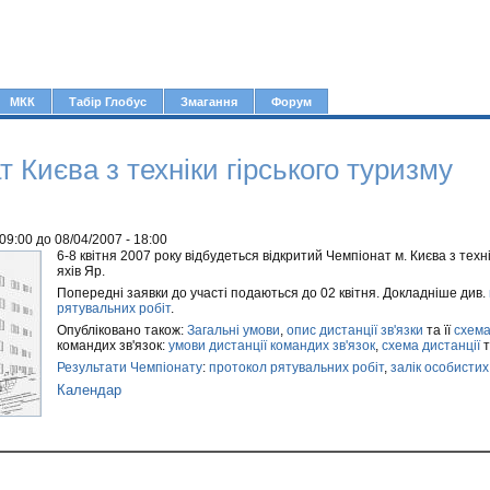
Jump to navigation
МКК
Табір Глобус
Змагання
Форум
 Києва з техніки гірського туризму
 09:00
до
08/04/2007 - 18:00
6-8 квітня 2007 року відбудеться відкритий Чемпіонат м. Києва з техні
яхів Яр.
Попередні заявки до участі подаються до 02 квітня. Докладніше див.
рятувальних робіт
.
Опубліковано також:
Загальні умови
,
опис дистанції зв'язки
та її
схем
командих зв'язок:
умови дистанції командих зв'язок
,
схема дистанції
Результати Чемпіонату
:
протокол рятувальних робіт
,
залік особистих
Календар