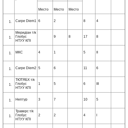
Место
Место
Место
Carpe Diem1
6
2
8
4
Меридіан т/к
Глобус
9
8
17
8
НТУУ КПІ
МКС
4
1
5
ІІ
Carpe Diem2
5
6
11
6
ТЮТЯБХ т/к
Глобус
1
5
6
ІІІ
НТУУ КПІ
Нептур
3
7
10
5
Траверс т/к
Глобус
2
2
4
І
НТУУ КПІ