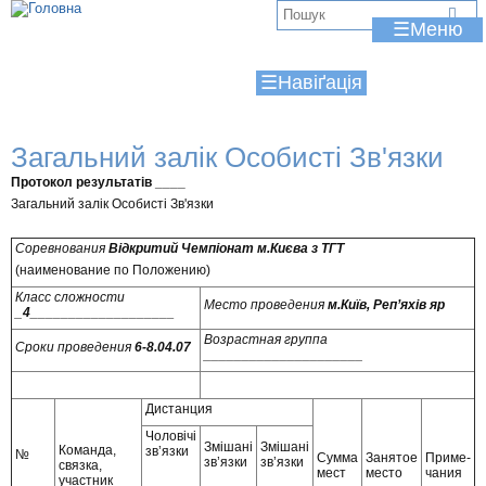
Jump to navigation
В
☰
и
☰
є
т
Загальний залік Особисті Зв'язки
у
Протокол результатів ____
т
Загальний залік Особисті Зв'язки
Соревнования
Відкритий Чемпіонат м.Києва з ТГТ
(наименование по Положению)
Класс сложности
Место проведения
м.Київ, Реп’яхів яр
_
4___________________
Возрастная группа
Сроки проведения
6-8.04.07
_____________________
Дистанция
Чоловічі
Змішані
Змішані
Команда,
зв’язки
№
Сумма
Занятое
Приме-
зв’язки
зв’язки
связка,
мест
место
чания
участник