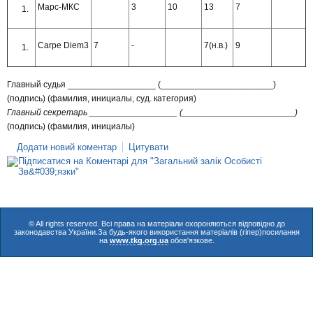
Марс-МКС
3
10
13
7
Carpe Diem3
7
-
7(н.в.)
9
Главный судья __________________ (_______________________)
(подпись) (фамилия, инициалы, суд. категория)
Главный секретарь __________________ (_______________________)
(подпись) (фамилия, инициалы)
Додати новий коментар
Цитувати
© All rights reserved. Всі права на матеріали охороняються відповідно до
законодавства України.За будь-якого використання матеріалів (гіпер)посилання
на
www.tkg.org.ua
обов'язкове.