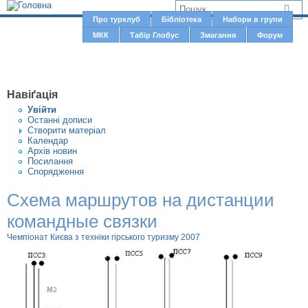
Jump to navigation
В
Про турклуб
Бібліотека
Набори в групи
Г
МКК
Табір Глобус
Змагання
Форум
и
о
є
л
о
т
Навіґація
в
у
Увiйти
н
Останні дописи
т
Створити матерiал
е
Календар
м
Архів новин
Посилання
е
Спорядження
н
Cхема маршрутов на дистанции
ю
командные связки
Чемпіонат Києва з техніки гірського туризму 2007