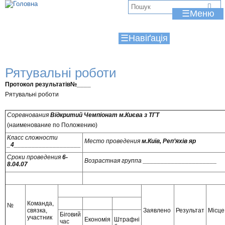
Jump to navigation
В
☰
и
☰
є
т
Рятувальні роботи
у
Протокол результатів№____
т
Рятувальні роботи
Соревнования
Відкритий Чемпіонат м.Києва з ТГТ
(наименование по Положению)
Класс сложности
Место проведения
м.Київ, Реп’яхів яр
_
4___________________
Сроки проведения
6-
Возрастная группа _____________________
8.04.07
Команда,
№
связка,
Заявлено
Результат
Місце
Біговий
участник
Економія
Штрафні
час