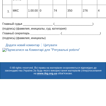
МКС
1.00.00
0
74
350
276
4
Главный судья __________________ (_______________________)
(подпись) (фамилия, инициалы, суд. категория)
Главный секретарь __________________ (_______________________)
(подпись) (фамилия, инициалы)
Додати новий коментар
Цитувати
© All rights reserved. Всі права на матеріали охороняються відповідно до
законодавства України.За будь-якого використання матеріалів (гіпер)посилання
на
www.tkg.org.ua
обов'язкове.