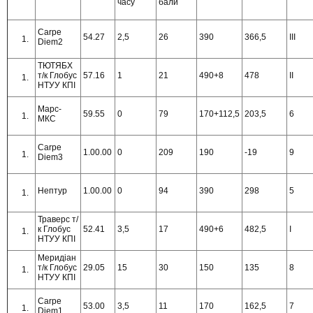
часу
бали
Carpe
54.27
2,5
26
390
366,5
ІІІ
Diem2
ТЮТЯБХ
т/к Глобус
57.16
1
21
490+8
478
ІІ
НТУУ КПІ
Марс-
59.55
0
79
170+112,5
203,5
6
МКС
Carpe
1.00.00
0
209
190
-19
9
Diem3
Нептур
1.00.00
0
94
390
298
5
Траверс т/
к Глобус
52.41
3,5
17
490+6
482,5
І
НТУУ КПІ
Меридіан
т/к Глобус
29.05
15
30
150
135
8
НТУУ КПІ
Carpe
53.00
3,5
11
170
162,5
7
Diem1