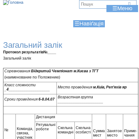
Jump to navigation
В
☰
и
☰
є
т
Загальний залік
у
Протокол результатів№____
т
Загальний залік
Соревнования
Відкритий Чемпіонат м.Києва з ТГТ
(наименование по Положению)
Класс сложности
Место проведения
м.Київ, Реп’яхів яр
_
4___________________
Возрастная группа
Сроки проведения
6-8.04.07
_____________________
Дистанция
Рятувальні
Скельна
Скельна
Команда,
роботи
№
Сумма
Занятое
Приме-
командні
особисті
связка,
мест
место
чания
участник