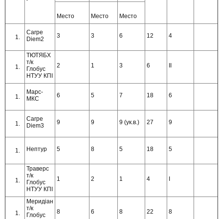
Место
Место
Место
Carpe
3
3
6
12
4
Diem2
ТЮТЯБХ
т/к
2
1
3
6
ІІ
Глобус
НТУУ КПІ
Марс-
6
5
7
18
6
МКС
Carpe
9
9
9 (ук.в.)
27
9
Diem3
Нептур
5
8
5
18
5
Траверс
т/к
1
2
1
4
І
Глобус
НТУУ КПІ
Меридіан
т/к
8
6
8
22
8
Глобус