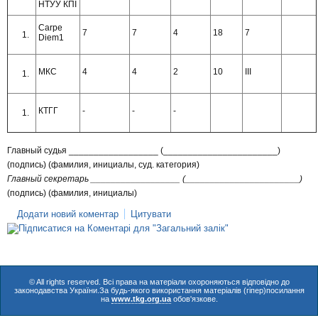
НТУУ КПІ
Carpe
7
7
4
18
7
Diem1
МКС
4
4
2
10
ІІІ
КТГГ
-
-
-
Главный судья __________________ (_______________________)
(подпись) (фамилия, инициалы, суд. категория)
Главный секретарь __________________ (_______________________)
(подпись) (фамилия, инициалы)
Додати новий коментар
Цитувати
© All rights reserved. Всі права на матеріали охороняються відповідно до
законодавства України.За будь-якого використання матеріалів (гіпер)посилання
на
www.tkg.org.ua
обов'язкове.