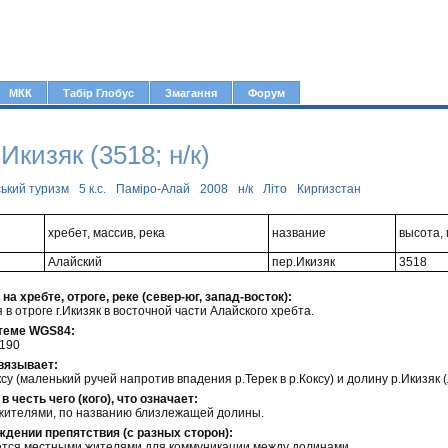
Jump to navigation
МКК
Табір Глобус
Змагання
Форум
Икизяк (3518; н/к)
ський туризм
5 к.с.
Паміро-Алай
2008
н/к
Літо
Киргизстан
хребет, массив, река
название
высота, 
Алайский
пер.Икизяк
3518
а хребте, отроге, реке (север-юг, запад-восток):
в отроге г.Икизяк в восточной части Алайского хребта.
теме WGS84:
.190
вязывает:
су (маленький ручей напротив впадения р.Терек в р.Коксу) и долину р.Икизяк (
 в честь чего (кого), что означает:
жителями, по названию близлежащей долины.
дении препятствия (с разных сторон):
ется местными жителями для коммуникации между долинами.