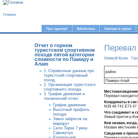
В
Головна
и
є
Про турклуб
Бібліотека
Набори в групи
Г
т
о
у
Отчет о горном
Перевал 
л
туристском спортивном
походе пятой категории
т
о
Олексій Келін
Гір
сложности по Памиру и
в
Алаю
1. Справочные данные про
н
район
туристский спортивный
е
поход.
Памиро-Алай
2. Организация туристского
м
спортивного похода.
Местонахождение н
3. График движения и
е
Перевал находится 
технический отчет.
Координаты в сис
н
График движения
N39 46.741 E73 47
Высотный профиль
ю
Что соединяет и с
похода
Левый приток р.Кок
Завоз забросок на
Кем назван, когда,
маршрут
Назван местными 
Село Терек ? река
Сарыкучук
Сведения о прохож
Радиальное
Перевал использу