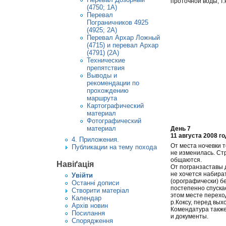
проточной воды, т.
(4750; 1А)
Перевал
Пограничников 4925
(4925; 2А)
Перевал Архар Ложный
(4715) и перевал Архар
(4791) (2А)
Технические
препятствия
Выводы и
рекомендации по
прохождению
маршрута
Картографический
материал
Фотографический
материал
День 7
11 августа 2008 г
4. Приложения.
От места ночевки т
Публикации на тему похода
не изменилась. Ст
общаются.
Навіґація
От погранзаставы д
не хочется набира
Увiйти
(орографически) бе
Останні дописи
постепенно спускае
Створити матерiал
этом месте перех
Календар
р.Коксу, перед вых
Архів новин
Комендатура также
Посилання
и документы.
Спорядження