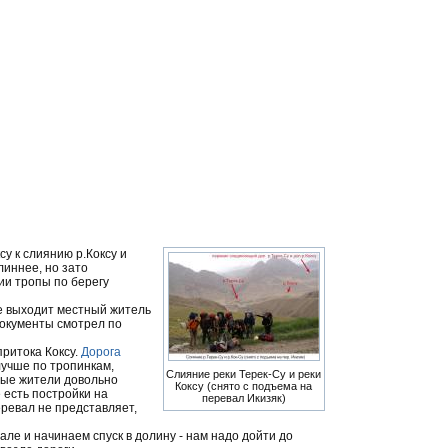
у к слиянию р.Коксу и
линнее, но зато
ии тропы по берегу
е выходит местный житель
документы смотрел по
притока Коксу.
Дорога
лучше по тропинкам,
Слияние реки Терек-Су и реки
ные жители довольно
Коксу (снято с подъема на
 есть постройки на
перевал Икизяк)
еревал не представляет,
але и начинаем спуск в долину - нам надо дойти до