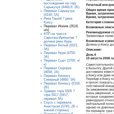
восхождение на гору
Печатный или рук
Сарыкучук (4468,8; 2Б)
Общее время про
Перевал Сарыкучук
Время, затраченн
(4140; 1А)
Время, затраченно
Река Ташой ? река
Категория сложно
Коксу
Перевал Икизяк (3518;
Возможные опасно
н/к)
Рекомендуемое сп
КПП на трассе
Трекинговые палки 
Сарыташ-Иркештам ?
Возможные и рек
долина реки Нура
Долины р.Коксу, до
Перевал Белый (5021;
3А)
Описание:
Перевал Нура (4750;
День 6
3А)
10 августа 2008 г
Перевал Сырт (3700; н/
к)
Самостоятельного з
Перевал Сюрприз
р.Кызылсу. Другой 
(4658; 2А)
достоверно извест
р.Коксу или даже е
Перевал Кичкесу
Перейдя р.Коксу по
Северный (4850; 3А)
и просит показать
Перевал Кичкесу (5150;
собственной инициа
2Б)
За зимовником свор
Траверс гора 5505 ?
очень уверенная, 
гора 5917 (5917;
которые соединяют
перевал 3А)
равнодушно относят
Спуск с перевала
нейтральной полос
Анастасия (5743; 2Б с
однако он довольн
южной стороны)
На перевале тура 
Перевал Дозорный