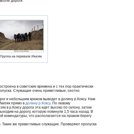
 возле дороги.
Группа на перевале Икизяк
остроена в советские времена и с тех пор практически
опуска. Служащие очень приветливые, охотно
трог и небольшим крюком выводит в долину р.Коксу. Нам
Икизяк прямо в
долину р.Коксу
. По левому
зяк в р.Коксу дорога эта идет высоко по склону, затем
ыходим на дорогу, которую покинули 1,5 часа назад. В
ой комендатуры, что располагается на правом берегу
. Такие же приветливые служащие. Проверяют пропуска