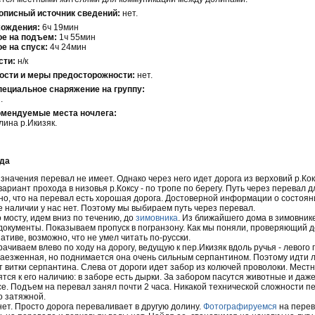
описный источник сведений:
нет.
хождения:
6ч 19мин
ое на подъем:
1ч 55мин
е на спуск:
4ч 24мин
сти:
н/к
сти и меры предосторожности:
нет.
ециальное снаряжение на группу:
.
омендуемые места ночлега:
лина р.Икизяк.
ода
начения перевал не имеет. Однако через него идет дорога из верховий р.Кокс
вариант прохода в низовья р.Коксу - по тропе по берегу. Путь через перевал д
но, что на перевал есть хорошая дорога. Достоверной информации о состоян
е наличии у нас нет. Поэтому мы выбираем путь через перевал.
 мосту, идем вниз по течению, до
зимовника
. Из ближайшего дома в зимовник
 документы. Показываем пропуск в погранзону. Как мы поняли, проверяющий 
тиве, возможно, что не умел читать по-русски.
ачиваем влево по ходу на дорогу, ведущую к пер.Икизяк вдоль ручья - левого 
наезженная, но поднимается она очень сильным серпантином. Поэтому идти 
 витки серпантина. Слева от дороги идет забор из колючей проволоки. Мест
ся к его наличию: в заборе есть дырки. За забором пасутся животные и даже
е. Подъем на перевал занял почти 2 часа. Никакой технической сложности п
о затяжной.
нет. Просто дорога переваливает в другую долину.
Фотографируемся
на перев