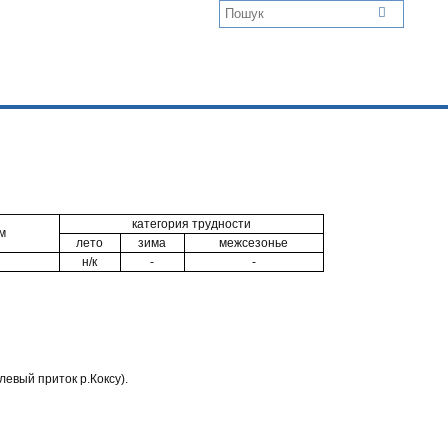
категория трудности
м
лето
зима
межсезонье
н/к
-
-
левый приток р.Коксу).