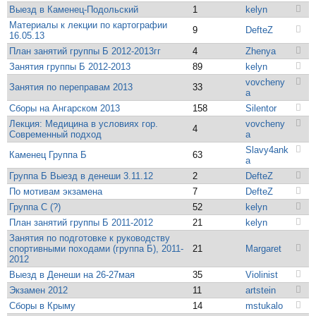
Выезд в Каменец-Подольский
1
kelyn
Материалы к лекции по картографии
9
DefteZ
16.05.13
План занятий группы Б 2012-2013гг
4
Zhenya
Занятия группы Б 2012-2013
89
kelyn
vovcheny
Занятия по переправам 2013
33
a
Сборы на Ангарском 2013
158
Silentor
Лекция: Медицина в условиях гор.
vovcheny
4
Современный подход
a
Slavy4ank
Каменец Группа Б
63
a
Группа Б Выезд в денеши 3.11.12
2
DefteZ
По мотивам экзамена
7
DefteZ
Группа С (?)
52
kelyn
План занятий группы Б 2011-2012
21
kelyn
Занятия по подготовке к руководству
спортивными походами (группа Б), 2011-
21
Margaret
2012
Выезд в Денеши на 26-27мая
35
Violinist
Экзамен 2012
11
artstein
Сборы в Крыму
14
mstukalo