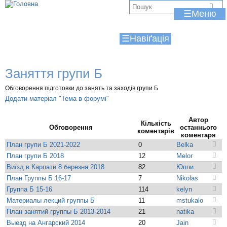
Jump to navigation
В
☰
и
☰
є
т
Заняття групи Б
у
Обговорення підготовки до занять та заходів групи Б
т
Додати матеріал "Тема в форумі"
Автор
Кількість
Обговорення
останнього
коментарів
коментаря
План групи Б 2021-2022
0
Belka
План групи Б 2018
12
Melor
Виїзд в Карпати 8 березня 2018
82
Юппи
План Группы Б 16-17
7
Nikolas
Группа Б 15-16
114
kelyn
Материалы лекций группы Б
11
mstukalo
План занятий группы Б 2013-2014
21
natika
Выезд на Ангарский 2014
20
Jain