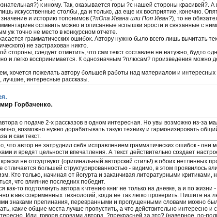
ознательная?) к иному. Так, оказывается горы ?с нашей стороны красивей?. А
 лишь искусственные столбы, да и только, да еще их восприятие, конечно. Оп
 значение и историю топонимов (
?пОпа Ивана или Поп Иван?
), то не обязат
омментариев оставить можно и описанные вспышки ярости и связанные с ни
м уж точно не место в конкурсном отчете.
 касается грамматических ошибок. Автору нужно было всего лишь вычитать тек
ического) не застрахован никто.
ой стороны, следует отметить, что сам текст составлен не натужно, будто одни
чно и легко воспринимается. К однозначным ?плюсам? произведения можно д
ем, хочется пожелать автору большей работы над материалом и интересных 
, лучшие, интересные рассказы.
ея.
мир Горбаченко.
автора о подаче 2-х рассказов в одном интересная. Но увы возможно из-за ма
нично, возможно нужно дорабатывать такую технику и гармонизировать общи
за и сам текст.
о, что автор не затруднил себя исправлением грамматических ошибок - они
ками и вредят цельности впечатления. А текст действительно создает настро
 краски не отсуцтвуют (оригинальный авторский стиль!) в обоих нетленных пр
е отличается большей структурированностью - видимо, в этом проявилось вл
изм. Кто только, начиная от йогурта и заканчивая литературными критиками, 
ться, что влияние последних победит.
я как-то подтолкнуть автора к чтению книг не только на дневке, а и по жизни 
но в век современных технологий, когда ее так легко проверить. Пишите на лю
ми знаками препинания, перевранными и пропущенными словами можно было
ать, какие общие места лучше пропустить, а что действительно интересно и с
тересно. Или, говоря словами автора, ?прекрасней за это? (наверное, по-поль