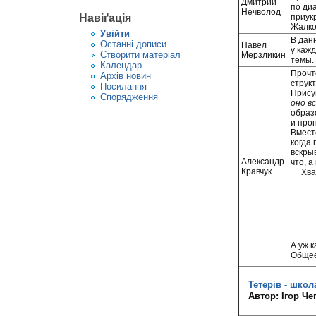
Дмитрий
по ди
Нечволод
приук
Навіґація
Жалко 
Увiйти
В дан
Останні дописи
Павел
у кажд
Створити матерiал
Мерзликин
темы.
Календар
Прочт
Архів новин
структ
Посилання
Прису
Спорядження
оно в
образо
и про
Вмест
когда
вскры
Александр
что, а
Кравчук
Хва
А уж 
Общее
Тетерів - школ
Автор: Ігор Ч