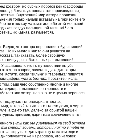
ред костром, но бурных порогов рек красфорды
вное, добежать до конца этого произведения,
о всетаки. Внутренний мир автора пронизан
жения только начали вставать на горизонте его
ор не в пользу математики, ибо этой жестокой
 вдыхая воздух насыщенной жизнью! Чего
сетивших Кавказ, разумеется).
ор. Видно, что автора переполняет буря эмоций
з. Но их много и как то они рушатся на
ссказа, так сказать, более стройную
 дают пищу для собственных размышлений
. У вас вышел отчет о путешествии вглубь
ответ на вопрос, зачем люди ходят в горы.
 Кстати, слова "вилька" и "тарелька" пишутся
 вам цифры, куда ж без них. Простите, числа.
 том, ради чего собственно многие и многие
 Мы видим размышления о тленности и
аботает как мотор, но явно не с целью переноса
кст подкупает многовариантностью,
ир, который так далек от моего дома, в мир, в
мле, а где-то там, далеко за орбитой нашей
атурных приемов, дарит нам вовлечение в тот
енного (
?ты как бы удаляешься на свой остров
ый ты строил годами, который никто у тебя не
лать автору находить красоту (а затем еще и
дь получается же из рассказа, что человек