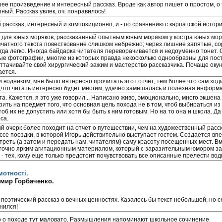
ее произведение и интересный рассказ. Вроде как автор пишет о простом, о 
ный. Рассказ увлек, оч. понравилось!
рассказ, интересный и композиционно, и - по сравнению с карпатской историе
 для юных моряков, рассказанный опытным юным моряком у костра юных моря
ечатного текста повествование слишком небрежно; через лишние запятые, 
егда легко. Иногда байдарка читателя переворачивается и недоуменно тонет.
ые фотографии, многие из которых правда некосколько однообразны для пост
ттачивайте свой хирургический зажим и мастерство рассказчика. Почаще окуна
ается.
 водником, мне было интересно прочитать этот отчет, тем более что сам ходи
,что читать интересно будет многим, удачно замешалась и полезная информа
та. Кажется, я это уже говорил... Написано живо, эмоционально, много экше
рить на предмет того, что основная цель похода не в том, чтоб выбираться и
тоб их не допустить или хотя бы быть к ним готовым. Но на то она и школа. Да
са.
й очерк более походит на отчет о путешествии, чем на художественный расск
ссе поездки, в которой Игорь действительно выступает гостем. Создается вп
треть (а затем и передать нам, читателям) саму красоту посещенных мест. Вм
точно ярким агитационным материалом, который с заразительным юмором за
 - тех, кому еще только предстоит почувствовать все описанные прелести вод
мотності.
мир Горбаченко.
 поэтический рассказ о вечных ценностях. Казалось бы текст небольшой, но с
нился!
о о походе тут маловато. Размышления напоминают школьное сочинение.