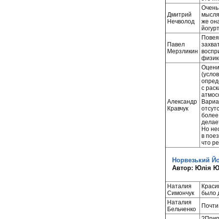
Очень
Дмитрий
мыслям
Нечволод
же он
йогурт
Повея
Павел
захва
Мерзликин
воспри
физико
Оцени
(усло
опред
с рас
атмос
Александр
Вариа
Кравчук
отсут
более
делае
Но не
в поез
что р
Норвезький Йо
Автор: Юлія 
Наталия
Краси
Симончук
было 
Наталия
Почти
Бельченко
?Прир