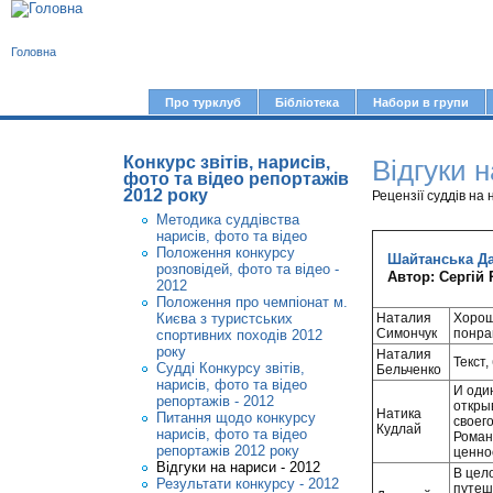
В
Головна
и
є
Про турклуб
Бібліотека
Набори в групи
Г
т
о
у
Конкурс звітів, нарисів,
Відгуки н
л
фото та відео репортажів
2012 року
т
о
Рецензії суддів на 
Методика суддівства
в
нарисів, фото та відео
Положення конкурсу
н
Шайтанська Дач
розповідей, фото та відео -
Автор: Сергій
е
2012
Положення про чемпіонат м.
м
Києва з туристських
Наталия
Хорош
Симончук
понра
спортивних походів 2012
е
року
Наталия
Текст,
Судді Конкурсу звітів,
н
Бельченко
нарисів, фото та відео
И оди
ю
репортажів - 2012
откры
Натика
Питання щодо конкурсу
своег
Кудлай
нарисів, фото та відео
Роман
репортажів 2012 року
ценнос
Відгуки на нариси - 2012
В цел
Результати конкурсу - 2012
путеш