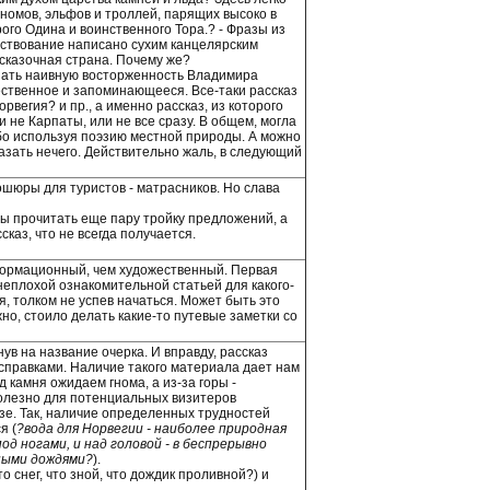
гномов, эльфов и троллей, парящих высоко в
ого Одина и воинственного Тора.? - Фразы из
ествование написано сухим канцелярским
 сказочная страна. Почему же?
ешать наивную восторженность Владимира
ественное и запоминающееся. Все-таки рассказ
вегия? и пр., а именно рассказ, из которого
 не Карпаты, или не все сразу. В общем, могла
ибо используя поэзию местной природы. А можно
казать нечего. Действительно жаль, в следующий
ошюры для туристов - матрасников. Но слава
бы прочитать еще пару тройку предложений, а
каз, что не всегда получается.
формационный, чем художественный. Первая
неплохой ознакомительной статьей для какого-
я, толком не успев начаться. Может быть это
но, стоило делать какие-то путевые заметки со
ув на название очерка. И вправду, рассказ
справками. Наличие такого материала дает нам
 камня ожидаем гнома, а из-за горы -
полезно для потенциальных визитеров
зе. Так, наличие определенных трудностей
я (
?вода для Норвегии - наиболее природная
под ногами, и над головой - в беспрерывно
ьными дождями?
).
 снег, что зной, что дождик проливной?) и