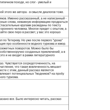
типичном походе, но слог - умелый и
й этого же автора - в смысле диалогов тоже.
ков. Именно рассказанный, а не написанный -
сорные слова, неважную информацию продраться
 Спасательные кругами раскиданы по тексту
ороннего человека. Многое придет с опытом, а
йте свое перо в рассвет, у вас это хорошо
л по Тетереву. Но уже после первого "урока"
ция про особенности водного туризма и юмор.
на сюжетных поворотов. Можно было бы
з собственноручно созданных приключений, а в
 это и не входит в рамки литературного
аз. Чувствуется сосредоточенность, на
ечатление, что такая вовлеченность мешает
есте с этим, данный рассказ является
влекает потенциальных ?водников? на пробу
ного туризма.
казано все. Было интересно читать, рассказ