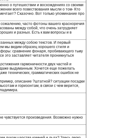
енно о путешествии и восхождениях со своими
тяжении всего повествования мысли о том- Кто
 мечтает? Сказочно. Вот только упоминание про
 сожалению, часто фотоны вашего красноречия
сованы между собой, что очень затрудняет
ороших и разных. Есть к вам вопросы и в
язанных между собою текстов. И первый
нем мы видим образец хорошего стиля и
афоры: сравнение фонаря, пробивающего тьму
се это заставляет читателя проникнуться
остижения гармоничности двух частей и
й даже выдуманным. Хочется еще пожелать
аже технических, грамматических ошибок не
апример, описание ?штатной? ситуации посадки
ысотам и горизонтам, в связи с чем верится,
Владимира.
 не чувствуется произведения. Возможно нужно
м духом царства камней и льда? Здесь легко