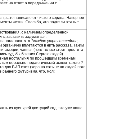
вает на отчет о передвижении с
н, зато написано от чистого сердца. Наверное
моменты жизни. Спасибо, что подняли вечные
ествования, с наличием определенной
уть, заставить задуматься.
 напоминают, что
?каждое утро волшебное,
 органично вплетаются в нить рассказа. Таким
и, эмоции, чаянья (чего только стоит простота
лись судьбы близких Сергею людей).
возная ностальгия по прошедшим временам,
ным морально-педагогический аспект такого ?
та для ВИП охот (хорошо хоть не на людей пока
е раннего футуризма, что, мол:
лать из пустырей цветущий сад- это уже наше.