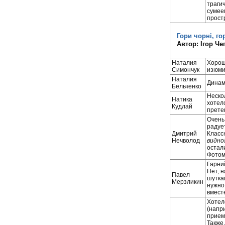
трагич
сумее
прост
Гори чорні, го
Автор: Ігор Ч
Наталия
Хороши
Симончук
изюмин
Наталия
Динам
Бельченко
Неско
Натика
хотел
Кудлай
прете
Очень 
радуе
Дмитрий
Классн
Нечволод
видно!
остали
Фотом
Гарний
Нет, н
Павел
шутка
Мерзликин
нужно
вмест
Хотел
(напр
прием
Также