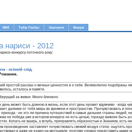
Jump to navigation
МКК
Табір Глобус
Змагання
Форум
а нариси - 2012
нариси конкурсу поточного року:
а - осінній слід.
 Романюк.
ий простой рассказ о вечных ценностях и о себе. Великолепно подобраны 
вилось, осталось в памяти.
 берущий за живое. Много близкого.
н день может быть длиною в жизнь, если этот день прожит вдумчиво - когда ч
вает далекие от тебя миры во времени и пространстве. Прочувствовать и поня
о прихода - не это ли причина путешествий в самые дальние страны людей, не
юка не победа уже в котором конкурсе не есть целью, гораздо важнее быть 
тях. Копать не вширь, а вглубь, приправлять образностью и Знанием, есть че
ом произведение заставляет почувствовать свежий воздух степи, ощутить прос
ествовал и даже не ездил на мотоцикле, поэтому сложно представить какие 