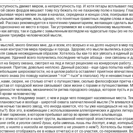
еступность движет миром, а неприступность гор. И хотя гитары всплывают пе
той своих фордов мешают тому псу бежать по не паханому полю к пахану. Гла
рыгивая через мягкие знаки в началах, серединах и концах слов, поигрывая в
альными эмоциями, жаль однако, что понятные грамотных людям слова и выра
ий. Рассказ рекомендуется к прочтению гуманитариям, желающих сделать выб
 однозначно не место в горах. Так устремимся же к нешаблонному мышлению,
как автору, так и судьям с замыленным взглядом на чудесатые горы (из не по
дании триумфа человеческой мысли,
а
мыслей, много близких мне, да и всем, кто всерьез и на долго нырнул в мир г
нная контрастом мира природы и города. Здорово,что мысли вылились в расска
еля самым неожиданным образом. Хотелось бы как-то все увязать в единый ра
зицию. Удачней всего получились последние четыре абзаца - они связаны и
л на берегу океана, смотрел на лед и писал рецензию на конкурсную работу..
знания. Притом, довольно неплохо. Данный рассказ - еще одна попытка найти 
небольшие шероховатости, но в целом работа оставляет приятное впечатление.
гкого знака (по поводу написания "-тся" "-ться" в глаголах). Ну и ненавистные
нами, скорее, не столько отчет о путешествии, сколько философская притча о
 устав от городской жизни связывают свои жизни с горами и путешествиями.
денности человека, механичности ритма городского сердца, которое пусть и р
й крови человечеству.
аешь, что Владимир знает, с чем и ради чего покидает насиженные места. Те
плановостью и вообще - широтой охвата запечатленной мысли (?я вливался в м
м ночью так много звезд, что иногда кажется, что ты уже находишься не на Зе
ты?). Все это, в комбинации с использованием аллегорических и других литер
ий миг гармонии, в котором пребывал автор во время своего альпвыезда.
е с этим остается и налет грусти, вызванной некоторой эгоистичностью отраж
бине себя, в уголок своей души, куда имеешь лишь ты доступ, в мир, котор
ет, и никто и никогда не проникнет и не узнает о нем?
). Хотелось бы поже
ственно отображать ее в новых отчетах) и от со-участия, со-переживания. Ве