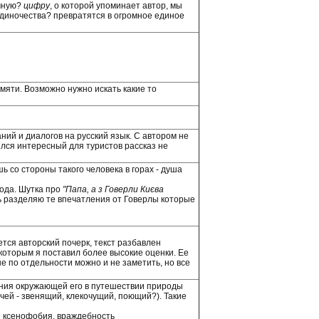
учную?
цифру
, о которой упоминает автор, мы
 одиночества? превратятся в огромное единое
амяти. Возможно нужно искать какие то
ий и диалогов на русский язык. С автором не
ился интересный для туристов рассказ не
ь со стороны такого человека в горах - душа
хода. Шутка про
"Папа, а з Говерли Києва
нь разделяю те впечатления от Говерлы которые
ется авторский почерк, текст разбавлен
которым я поставил более высокие оценки. Ее
е по отдельности можно и не заметить, но все
ения окружающей его в путешествии природы
учей - звенящий, клекочущий, поющий?). Такие
я ксенофобия, враждебность