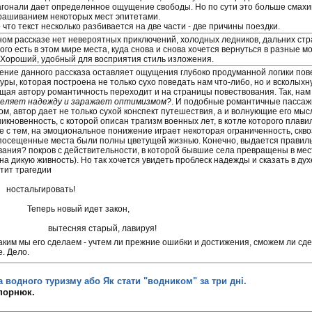
агонали дает определенное ощущение свободы. Но по сути это больше смахи
рашиванием некоторых мест эпитетами.
что текст несколько разбивается на две части - две причины поездки.
ном рассказе нет невероятных приключений, холодных ледников, дальних стра
ого есть в этом мире места, куда снова и снова хочется вернуться в разные 
 Хороший, удобный для восприятия стиль изложения.
ение данного рассказа оставляет ощущения глубоко продуманной логики пов
уры, которая построена не только сухо поведать нам что-либо, но и всколыхн
щая автору романтичность переходит и на страницы повествования. Так, нам
селяет надежду и заражает оптимизмом?
. И подобные романтичные пассажи
м, автор дает не только сухой конспект путешествия, а и волнующие его мысл
никновенность, с которой описан трагизм военных лет, в котле которого плави
е с тем, на эмоциональное понижение играет некоторая ограниченность, ск
 посещенные места были полны цветущей жизнью. Конечно, выдается правиль
вания? покров с действительности, в которой бывшие села превращены в мес
 на дикую живность). Но так хочется увидеть проблеск надежды и сказать в дух
тит трагедии
ностальгировать!
Теперь новый идет закон,
вытесняя старый, лавируя!
каким мы его сделаем - учтем ли прежние ошибки и достижения, сможем ли сде
. Дело.
а водного туризму або Як стати "водником" за три дні.
епорнюк.