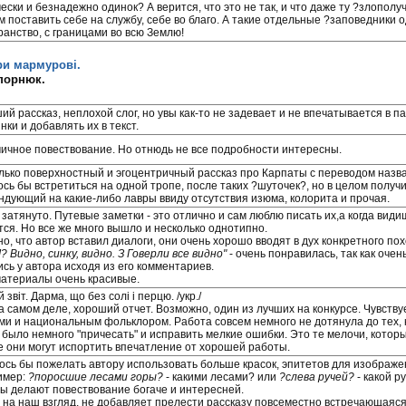
ески и безнадежно одинок? А верится, что это не так, и что даже ту ?злопол
м поставить себе на службу, себе во благо. А такие отдельные ?заповедники
ранство, с границами во всю Землю!
ри мармурові.
епорнюк.
й рассказ, неплохой слог, но увы как-то не задевает и не впечатывается в п
ки и добавлять их в текст.
ичное повествование. Но отнюдь не все подробности интересны.
лько поверхностный и эгоцентричный рассказ про Карпаты с переводом назван
ось бы встретиться на одной тропе, после таких ?шуточек?, но в целом получ
ндующий на какие-либо лавры ввиду отсутствия изюма, колорита и прочая.
затянуто. Путевые заметки - это отлично и сам люблю писать их,а когда видиш
тся. Но все же много вышло и несколько однотипно.
о, что автор вставил диалоги, они очень хорошо вводят в дух конкретного по
? Видно, синку, видно. З Говерли все видно"
- очень понравилась, так как оче
сь у автора исходя из его комментариев.
атериалы очень красивые.
 звіт. Дарма, що без солі і перцю. /укр./
а самом деле, хороший отчет. Возможно, один из лучших на конкурсе. Чувству
ми и национальным фольклором. Работа совсем немного не дотянула до тех, 
 было немного "причесать" и исправить мелкие ошибки. Это те мелочи, которы
е они могут испортить впечатление от хорошей работы.
ось бы пожелать автору использовать больше красок, эпитетов для изображ
имер:
?поросшие лесами горы?
- какими лесами? или
?слева ручей?
- какой р
ы делают повествование богаче и интересней.
, на наш взгляд, не добавляет прелести рассказу повсеместно встречающаяс