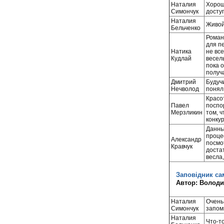
Наталия
Хорош
Симончук
доступ
Наталия
Живой 
Бельченко
Роман
для п
Натика
не вс
Кудлай
весел
пока о
получ
Дмитрий
Будучи
Нечволод
понял
Красо
Павел
поспо
Мерзликин
том, ч
конкур
Данны
проце
Александр
посмо
Кравчук
доста
весла,
Заповідник са
Автор: Володи
Наталия
Очень
Симончук
запом
Наталия
Что-т