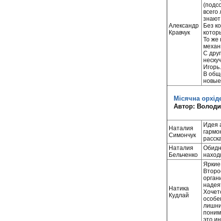
(подс
всего
знают
Александр
Без к
Кравчук
которы
То же
механ
С друг
неску
Игорь.
В общ
новые
Місячна орхід
Автор: Володи
Идея 
Наталия
гармо
Симончук
расска
Наталия
Обидн
Бельченко
наход
Яркие
Второ
орган
надея
Натика
Хочетс
Кудлай
особен
лишни
поним
это ин