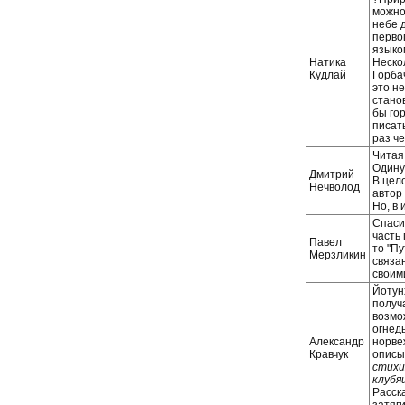
можно
небе 
перво
языко
Натика
Неско
Кудлай
Горба
это н
станов
бы го
писат
раз ч
Читая
Одину
Дмитрий
В цел
Нечволод
автор 
Но, в 
Спаси
часть
Павел
то "П
Мерзликин
связа
своим
Йотун
получ
возмо
огнед
Александр
норве
Кравчук
описы
стихи
клубя
Расск
затяг