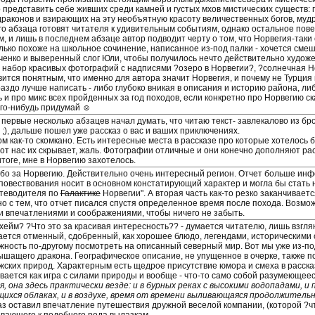
 представить себе живших среди камней и густых мхов мистических существ: 
драконов и взирающих на эту необъятную красоту величественных богов, мудр
го абзаца готовят читателя к удивительным событиям, однако остальное пов
м, и лишь в последнем абзаце автор подводит черту о том, что Норвегия-таки
лько похоже на школьное сочинение, написанное из-под палки - хочется см
ченко и выверенный слог Юли, чтобы получилось нечто действительно худож
е набор красивых фотографий с надписями ?озеро в Норвегии?, ?солнечная Нор
ится понятным, что именно для автора значит Норвегия, и почему не Турция и
раздо лучше написать - либо глубоко вникая в описания и историю района, л
ь и про микс всех пройденных за год походов, если конкретно про Норвегию с
его-нибудь придумай ☺
 первые несколько абзацев начал думать, что читаю текст- завлекалово из бр
 ;), дальше пошел уже рассказ о вас и ваших приключениях.
ом как-то скомкано. Есть интересные места в рассказе про которые хотелось 
от нас их скрывает, жаль. Фотографии отличные и они конечно дополняют расс
итоге, мне в Норвегию захотелось.
бо за Норвегию. Действительно очень интересный регион. Отчет больше ин
 повествования носит в основном констатирующий характер и могла бы стать 
утеводителя по
Галактике
Норвегии". А вторая часть как-то резко заканчиваетс
но с тем, что отчет писался спустя определенное время после похода. Возмож
и впечатлениями и соображениями, чтобы ничего не забыть.
хейм? ?Что это за красивая интересность?? - думается читателю, лишь взглян
ается отменный, сдобренный, как хорошее блюдо, легендами, историческими 
жность по-другому посмотреть на описанный северный мир. Вот мы уже из-под
ышащего дракона. Географическое описание, не упущенное в очерке, также 
жских природ. Характерным есть щедрое присутствие юмора и смеха в расска
вается как игра с силами природы и вообще - что-то само собой разумеющеес
я, она здесь практически везде: и в бурных реках с высокими водопадами, и 
щихся облаках, и в воздухе, время от времени выливающаяся продолжител
аз оставил впечатление путешествия дружной веселой компании, (которой ?что
ивающего к подобного рода вылазкам.