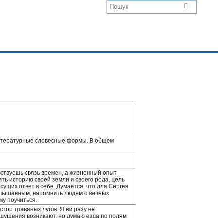
литературные словесные формы. В общем
увствуешь связь времен, а жизненный опыт
ть историю своей земли и своего рода, цель
сущих ответ в себе. Думается, что для Сергея
услышанным, напомнить людям о вечных
му поучиться.
тор травяных лугов. Я ни разу не
ощущения возникают, но думаю езда по полям