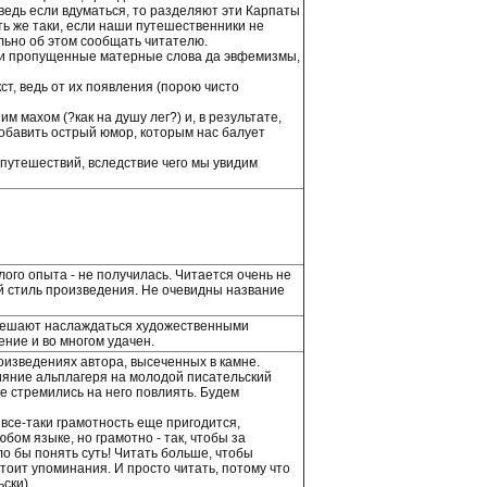
 ведь если вдуматься, то разделяют эти Карпаты
ять же таки, если наши путешественники не
ельно об этом сообщать читателю.
ми пропущенные матерные слова да эвфемизмы,
ст, ведь от их появления (порою чисто
м махом (?как на душу лег?) и, в результате,
обавить острый юмор, которым нас балует
путешествий, вследствие чего мы увидим
лого опыта - не получилась. Читается очень не
й стиль произведения. Не очевидны название
 мешают наслаждаться художественными
ение и во многом удачен.
оизведениях автора, высеченных в камне.
ияние альплагеря на молодой писательский
не стремились на него повлиять. Будем
- все-таки грамотность еще пригодится,
бом языке, но грамотно - так, чтобы за
 бы понять суть! Читать больше, чтобы
тоит упоминания. И просто читать, потому что
ски).