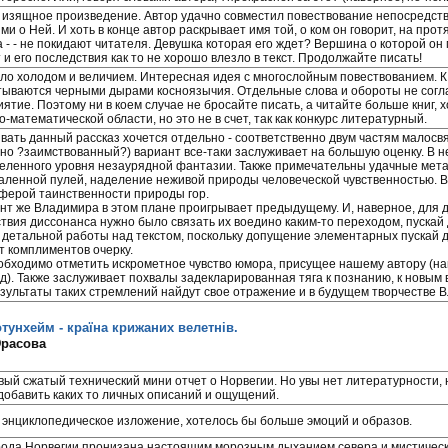
 изящное произведение. Автор удачно совместил повествование непосредств
и о Ней. И хоть в конце автор раскрывает имя той, о ком он говорит, на про
а - - не покидают читателя. Девушка которая его ждет? Вершина о которой он
 и его последствия как то не хорошо влезло в текст. Продолжайте писать!
ло холодом и величием. Интересная идея с многослойным повествованием. К
тываются черными дырами косноязычия. Отдельные слова и обороты не согла
ятие. Поэтому ни в коем случае не бросайте писать, а читайте больше книг, х
-математической области, но это не в счет, так как конкурс литературный.
вать данный рассказ хочется отдельно - соответственно двум частям малосв
вно ?заимствованный?) вариант все-таки заслуживает на большую оценку. В 
еленного уровня незаурядной фантазии. Также примечательны удачные мет
каленной пулей, наделение неживой природы человеческой чувственностью. В
ферой таинственности природы гор.
нт же Владимира в этом плане проигрывает предыдущему. И, наверное, для д
ствия диссонанса нужно было связать их воедино каким-то переходом, пуска
 детальной работы над текстом, поскольку допущение элементарных пускай д
т комплиментов очерку.
обходимо отметить искрометное чувство юмора, присущее нашему автору (н
д). Также заслуживает похвалы задекларированная тяга к познанию, к новым в
езультаты таких стремлений найдут свое отражение и в будущем творчестве 
тунхейм - країна крижаних велетнів.
Юрасова
вый сжатый технический мини отчет о Норвегии. Но увы нет литературности,
добавить каких то личных описаний и ощущений.
 энциклопедическое изложение, хотелось бы больше эмоций и образов.
ода Норвегии пронизана настоящим морозным дыханием севера и мистически