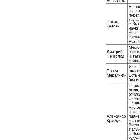
Бельченко
Не пр
красо
переп
хруст
Натика
событ
Кудлай
науке
желаю 
В ожи
Натик
Много 
Дмитрий
вызва
Нечволод
читат
компо
Я сиде
Павел
подсо
Мерзликин
Есть 
без мя
Перед 
люди,
отчуж
свеже
Поним
много
которо
Александр
плане
Кравчук
кратк
Вмест
в глу
забер
художе