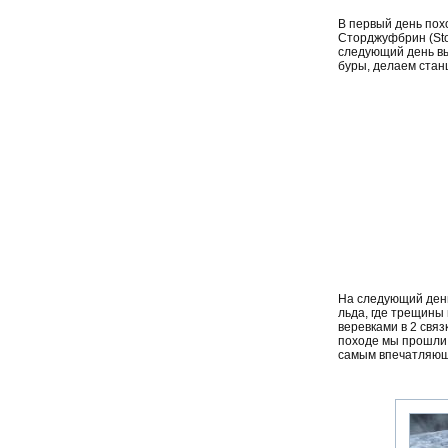
В первый день пох
Сторджуфбрин (Stor
следующий день вы
буры, делаем станц
На следующий день
льда, где трещины
веревками в 2 связ
походе мы прошли п
самым впечатляющи