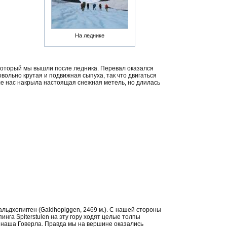
На леднике
 который мы вышли после ледника. Перевал оказался
овольно крутая и подвижная сыпуха, так что двигаться
але нас накрыла настоящая снежная метель, но длилась
альдхопигген (Galdhopiggen, 2469 м.). С нашей стороны
нга Spiterstulen на эту гору ходят целые толпы
е наша Говерла. Правда мы на вершине оказались