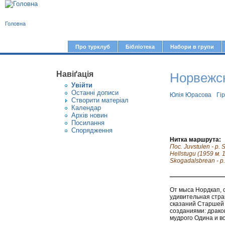
В
Головна
и
є
Про турклуб
Бібліотека
Набори в групи
Г
т
о
у
Навіґація
Норвежск
л
Увiйти
т
о
Останні дописи
Юлія Юрасова
Гі
Створити матерiал
в
Календар
Архів новин
н
Посилання
е
Спорядження
Нитка маршрута:
м
Пос. Juvstulen - р. 
Hellstugu (1959 м. 
е
Skogadalsbrean - p.
н
ю
От мыса Нордкап, 
удивительная стран
сказаний Старшей 
созданиями: драко
мудрого Одина и во