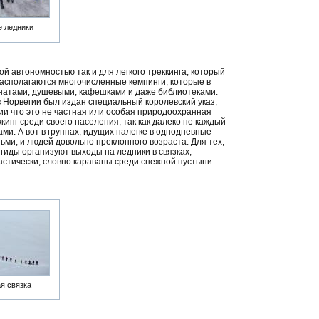
е ледники
ой автономностью так и для легкого треккинга, который
асполагаются многочисленные кемпинги, которые в
атами, душевыми, кафешками и даже библиотеками.
в Норвегии был издан специальный королевский указ,
вии что это не частная или особая природоохранная
инг среди своего населения, так как далеко не каждый
ми. А вот в группах, идущих налегке в однодневные
ьми, и людей довольно преклонного возраста. Для тех,
 гиды организуют выходы на ледники в связках,
тастически, словно караваны среди снежной пустыни.
я связка