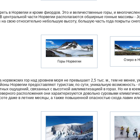
треть в Норвегии и кроме фиордов. Это и величественные горы, и многочисле
В центральной части Норвегии располагаются обширные гонные массивы - Jotu
я на свою относительно небольшую высоту, большую часть года покрыты снег
Озеро в Н
Горы Норвегии
норвежских гор над уровнем моря не превышает 2,5 тыс. м., тем не менее, у
йоны Норвегии предоставляют туристам, по сути, уникальную возможность - 
ных ощущений, связанных с высотной акклиматизацией в горах. Но ни в коем
 северного расположения они характеризуются довольно суровыми климатиче
оте даже в летние месяцы, а также повышенной опасностью схода лавин ил