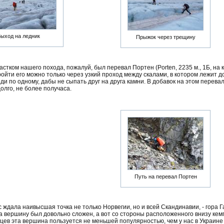
ыход на ледник
Прыжок через трещину
стком нашего похода, пожалуй, был перевал Портен (Porten, 2235 м., 1Б, на
ройти его можно только через узкий проход между скалами, в котором лежит д
ди по одному, дабы не сыпать друг на друга камни. В добавок на этом перев
долго, не более получаса.
Путь на перевал Портен
 ждала наивысшая точка не только Норвегии, но и всей Скандинавии, - гора Г
 вершину был довольно сложен, а вот со стороны расположенного внизу кемпи
жцев эта вершина пользуется не меньшей популярностью, чем у нас в Украин