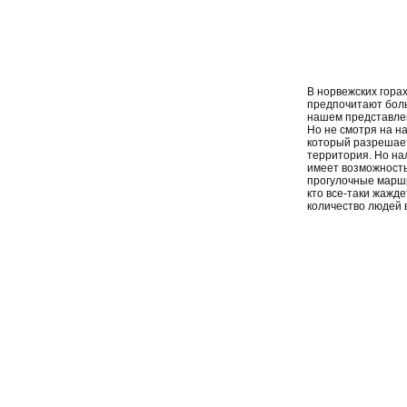
В норвежских горах
предпочитают боль
нашем представле
Но не смотря на на
который разрешает
территория. Но на
имеет возможность 
прогулочные маршру
кто все-таки жажде
количество людей 