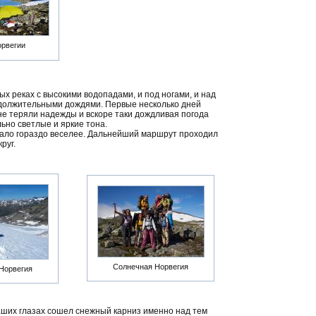
орвегии
ых реках с высокими водопадами, и под ногами, и над
родолжительными дождями. Первые несколько дней
е теряли надежды и вскоре таки дождливая погода
ьно светлые и яркие тона.
тало гораздо веселее. Дальнейший маршрут проходил
руг.
Солнечная Норвегия
Норвегия
аших глазах сошел снежный карниз именно над тем