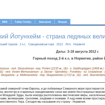
Jump to navigation
МКК
Табір Глобус
Змагання
Форум
ий Йотунхейм - страна ледяных вел
рський туризм
2 к.с.
Скандинавські гори
2012
Літо
Норвегія
Даты: 3-18 августа 2012 г.
Горный поход 2-й к.с. в Норвегии, район
Storjuva - лед. Storjuvbrean- пер. Porten (2235 м., 1Б) - г. Galdhopiggen (2469 м.) -
1Б) - лед. Vestre Memurubrean - р. Storae - Gjendebu - Fondebu - оз. Uradalsvat - 
 Skogadola - p. Midtmaradola - пер. Skagastolsbu (1722 м., 1Б) - лед. Skarstolsbr
самой северной точки Европы, и до побережья Северного моря простирается
а, воспетая в старинных скандинавских сагах как земля бесстрашных морских 
и Младшей Эдды, были некогда расположены мистические миры, населенные
нами, великанами, троллями, эльфами и гномами. А над ними всеми простира
инственного Тора. Сегодня мы называем эту страну - Норвегия.