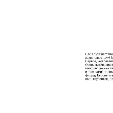
Нас в путешествии
захватывает дух! 
Первое, чем славит
Оценить живописно
многочисленных па
и поездами. Подоб
фиорду Европы и вт
быть студентом, п