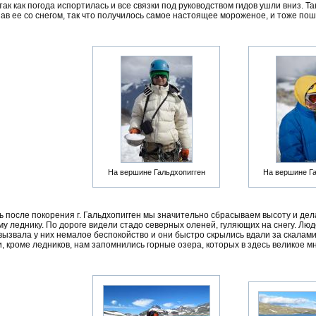
ак как погода испортилась и все связки под руководством гидов ушли вниз. Т
ав ее со снегом, так что получилось самое настоящее мороженое, и тоже пош
На вершине Гальдхопигген
На вершине Га
 после покорения г. Гальдхопигген мы значительно сбрасываем высоту и дел
 леднику. По дороге видели стадо северных оленей, гуляющих на снегу. Люд
вызвала у них немалое беспокойство и они быстро скрылись вдали за скалами
, кроме ледников, нам запомнились горные озера, которых в здесь великое м