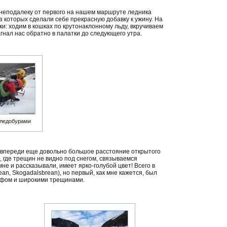
у неподалеку от первого на нашем маршруте ледника
з которых сделали себе прекрасную добавку к ужину. На
: ходим в кошках по крутонаклонному льду, вкручиваем
гнал нас обратно в палатки до следующего утра.
 ледобурами
 впереди еще довольно большое расстояние открытого
, где трещин не видно под снегом, связываемся
 мне и рассказывали, имеет ярко-голубой цвет! Всего в
ean, Skogadalsbrean), но первый, как мне кажется, был
ефом и широкими трещинами.