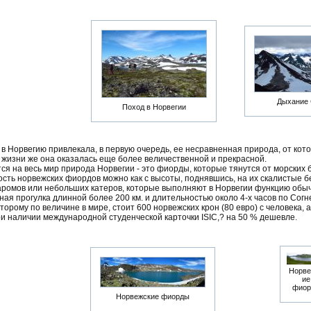
Дыхание
Поход в Норвегии
 в Норвегию привлекала, в первую очередь, ее несравненная природа, от кот
В жизни же она оказалась еще более величественной и прекрасной.
ся на весь мир природа Норвегии - это фиорды, которые тянутся от морских 
сть норвежских фиордов можно как с высоты, поднявшись, на их скалистые бе
ромов или небольших катеров, которые выполняют в Норвегии функцию обыч
ная прогулка длинной более 200 км. и длительностью около 4-х часов по Согн
орому по величине в мире, стоит 600 норвежских крон (80 евро) с человека, а
ри наличии международной студенческой карточки ISIC,? на 50 % дешевле.
Норве
ие
фиор
Норвежские фиорды