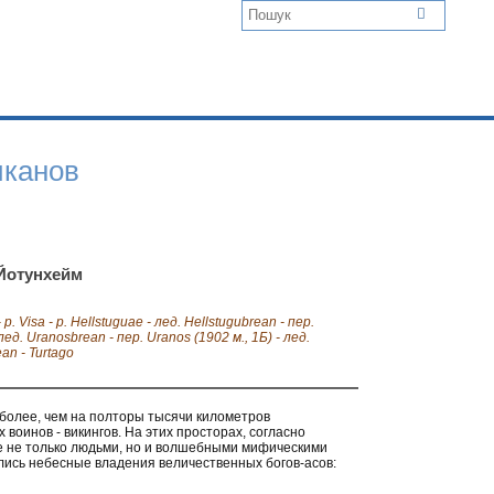
иканов
 Йотунхейм
 р. Visa - р. Hellstuguae - лед. Hellstugubrean - пер.
лед. Uranosbrean - пер. Uranos (1902 м., 1Б) - лед.
ean - Turtago
 более, чем на полторы тысячи километров
воинов - викингов. На этих просторах, согласно
 не только людьми, но и волшебными мифическими
лись небесные владения величественных богов-асов: