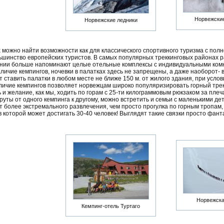
Норвежски
Норвежские ледники
 можно найти возможности как для классического спортивного туризма с полн
шинство европейских туристов. В самых популярных треккинговых районах р
нии больше напоминают целые отельные комплексы с индивидуальными комн
личие кемпингов, ночевки в палатках здесь не запрещены, а даже наоборот- 
 ставить палатки в любом месте не ближе 150 м. от жилого здания, при усло
личие кемпингов позволяет норвежцам широко популяризировать горный трекк
и желание, как мы, ходить по горам с 25-ти килограммовым рюкзаком за плеча
ты от одного кемпинга к другому, можно встретить и семьи с маленькими дет
т более экстремального развлечения, чем просто прогулка по горным тропам,
в которой может достигать 30-40 человек! Выглядят такие связки просто фан
Норвежска
Кемпинг-отель Туртаго