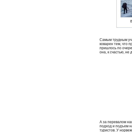
В
Самым трудным уча
коварен тем, что п
пришлось по очере
она, к счастью, не 
А за перевалом нас
подход и подъем на
туристов. У норве