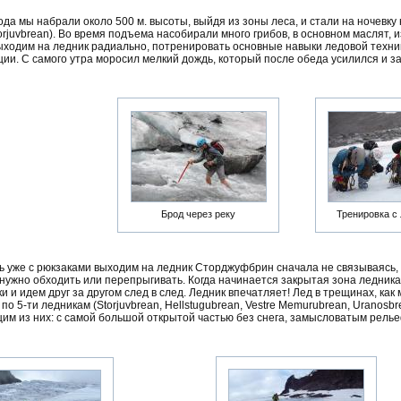
ода мы набрали около 500 м. высоты, выйдя из зоны леса, и стали на ночевк
juvbrean). Во время подъема насобирали много грибов, в основном маслят, и
ходим на ледник радиально, потренировать основные навыки ледовой техники
ии. С самого утра моросил мелкий дождь, который после обеда усилился и за
Брод через реку
Тренировка с
 уже с рюкзаками выходим на ледник Сторджуфбрин сначала не связываясь,
 нужно обходить или перепрыгивать. Когда начинается закрытая зона ледника
ки и идем друг за другом след в след. Ледник впечатляет! Лед в трещинах, как
о 5-ти ледникам (Storjuvbrean, Hellstugubrean, Vestre Memurubrean, Uranosbr
м из них: с самой большой открытой частью без снега, замысловатым рель