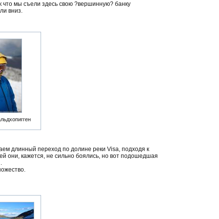
ак что мы съели здесь свою ?вершинную? банку
ли вниз.
льдхопигген
аем длинный переход по долине реки Visa, подходя к
ей они, кажется, не сильно боялись, но вот подошедшая
.
ножество.