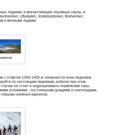
нные ледники, и впечатляющие огромные скалы, и
nheimen, Utladalen, Jostedalsbreen, Breheimen,
ом и вечными льдами.
орвегии
же с отметки 1300-1400 м. начинается зона ледников.
пройти по настоящим ледникам, избегая при этом
 случае не стоит и недооценивать норвежские горы,
скими условиями - постоянными дождями и снегопадами,
и обрыва снежных карнизов.