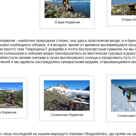
Озера Н
Озера Норвегии
орвегии - наиболее природная стихия, она здесь практически везде: и в бурн
ерывно клубящихся облаках, и в воздухе, время от времени выливающаяся п
и просто таки ?окрещены? дождями и почти беспросветным туманом, но мы н
м солнышком и пейзажи вокруг преобразились из мистически-суровых в довол
блестели своими снегами в лучах выглянувшего солнца и продолжать путь с
чений и мы вдоволь наслаждались прекрасными видами, открывающимися вок
я Норвегия
Солнечная Норвегия
Солнечная 
 лишь последний на нашем маршруте перевал Skagastolsbu, где прямо на н