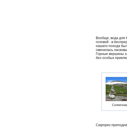
Вообще, вода для Н
головой - в беспр
нашего похода был
сменилась ласковы
Горные вершины за
без особых приклю
Солнечна
Сюрприз преподнес