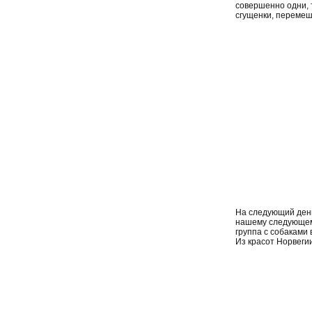
совершенно одни, т
сгущенки, перемеш
На следующий день
нашему следующему
группа с собаками 
Из красот Норвегии