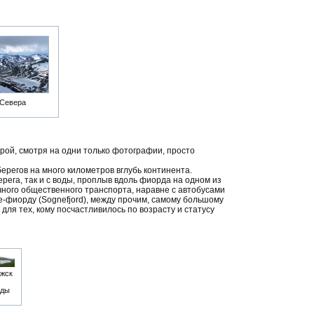
 Севера
орой, смотря на одни только фотографии, просто
берегов на много километров вглубь континента.
рега, так и с воды, проплыв вдоль фиорда на одном из
ного общественного транспорта, наравне с автобусами
е-фиорду (Sognefjord), между прочим, самому большому
 для тех, кому посчастливилось по возрасту и статусу
жск
ды