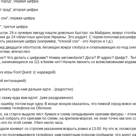
 город", первая цифра
ет град", вторая цифра
 сон", первая цифра
о", третья цифра
емь штук. 24-х лучевую звезду нашли довольно быстро: на Майдане, вокруг столб
ия до 24 областных центров Украины. Это радует. С горем пополам расшифр
ить указанную цифру (например, "плохой сон" - это Херсон и т.д.).
 вид двадцати оболтусов, бегающих вокруг глобуса и откапывающих из-под сн
нотики, впечатлял.
ше? Что делать с цифрами? Номер автомобиля? Дата? IP-адрес? Шифр?.. Телеф
, начинающихся на 111 в Киеве нет! Начали звонить со всевозможными кода
из игры Foot Quest. (с надеждой)
ной интонацией)
 узнать куда нам дальше идти... (радостно)
с скажу куда вам идти!...(уже раздраженно)
шибку, потом еще одну. В конце концов оказалось, что пивной город вовсе н
я номер телефона на Оболони.
о, на старте выдали лист бумаги и схему складывания оригами-фигуры − птич
ься собрать это оригами по схеме, на крепком морозе, не зная точно как оно 
его по этой схеме. Убил около часа.
дали конверт со строгим указанием вскрыть ровно в 13.00. Ну что ж, посмотри
и по получившемуся телефону, нам приятным голосом сообщили, что агент на