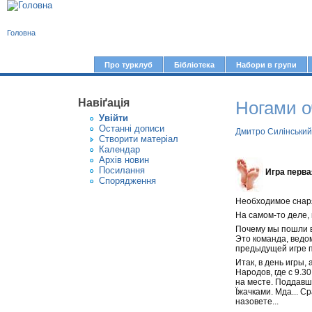
В
Головна
и
є
Про турклуб
Бібліотека
Набори в групи
Г
т
о
у
Навіґація
Ногами 
л
Увiйти
т
о
Останні дописи
Дмитро Силінський
Створити матерiал
в
Календар
Архів новин
н
Посилання
Игра перва
е
Спорядження
м
Необходимое снаря
е
На самом-то деле, 
Почему мы пошли в
н
Это команда, ведом
предыдущей игре пе
ю
Итак, в день игры,
Народов, где с 9.3
на месте. Поддавш
Їжачками. Мда... С
назовете...