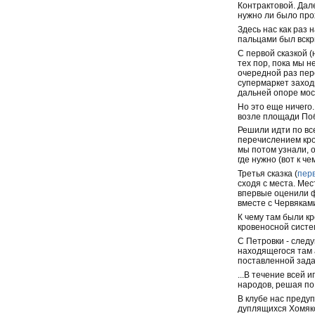
Контрактовой. Дале
нужно ли было прох
Здесь нас как раз
пальцами был вскры
С первой сказкой 
тех пор, пока мы н
очередной раз пер
супермаркет заход
дальней опоре мост
Но это еще ничего.
возле площади Поб
Решили идти по вс
перечислением кров
мы потом узнали, о
где нужно (вот к ч
Третья сказка (
пер
сходя с места. Ме
впервые оценили ф
вместе с Червякам
К чему там были кр
кровеносной систе
С Петровки - след
находящегося там а
поставленной зада
...В течение всей 
народов, решая по
В клубе нас преду
дуплящихся Хомяков