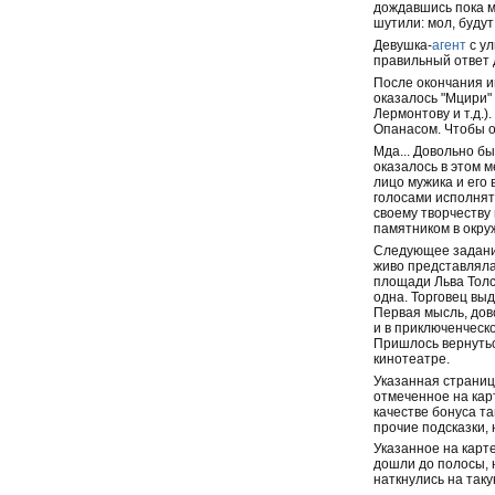
дождавшись пока м
шутили: мол, будут
Девушка-
агент
с ул
правильный ответ
После окончания и
оказалось "Мцири"
Лермонтову и т.д.
Опанасом. Чтобы о
Мда... Довольно бы
оказалось в этом 
лицо мужика и его 
голосами исполнять
своему творчеству
памятником в окру
Следующее задан
живо представляла
площади Льва Толс
одна. Торговец выд
Первая мысль, дово
и в приключенческо
Пришлось вернуться
кинотеатре.
Указанная страниц
отмеченное на карт
качестве бонуса та
прочие подсказки,
Указанное на карт
дошли до полосы, н
наткнулись на таку