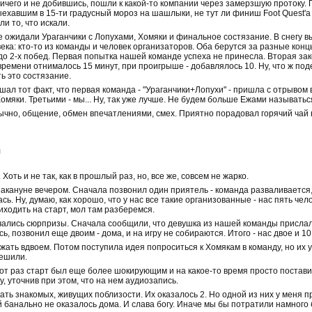
ичего и не добившись, пошли к какой-то компании через замерзшую протоку. 
ехавшим в 15-ти градусный мороз на шашлыки, не тут ли финиш Foot Quest'а 
ли то, что искали.
 ожидали Ураганчики с Лопухами, Хомяки и финальное состязание. В снегу вы
ека: кто-то из команды и человек организаторов. Оба берутся за разные конц
 до 2-х побед. Первая попытка нашей команде успеха не принесла. Вторая за
ремени отнималось 15 минут, при проигрыше - добавлялось 10. Ну, что ж поде
ь это состязание.
шал тот факт, что первая команда - "Ураганчики+Лопухи" - пришла с отрывом 
мяки. Третьими - мы... Ну, так уже лучше. Не будем больше Ежами называтьс
ычно, общение, обмен впечатлениями, смех. Приятно порадовал горячий чай 
я
Хоть и не так, как в прошлый раз, но, все же, совсем не жарко.
акануне вечером. Сначала позвонил один приятель - команда разваливается, 
ь. Ну, думаю, как хорошо, что у нас все такие организованные - нас пять чел
иходить на старт, мол там разберемся.
ачались сюрпризы. Сначала сообщили, что девушка из нашей команды прислала
сь, позвонил еще двоим - дома, и на игру не собираются. Итого - нас двое и 10
ать вдвоем. Потом поступила идея попроситься к Хомякам в команду, но их у
решили.
тот раз старт был еще более шокирующим и на какое-то время просто поставил
, уточнив при этом, что на нем аудиозапись.
ать знакомых, живущих поблизости. Их оказалось 2. Но одной из них у меня 
й банально не оказалось дома. И слава богу. Иначе мы бы потратили намного