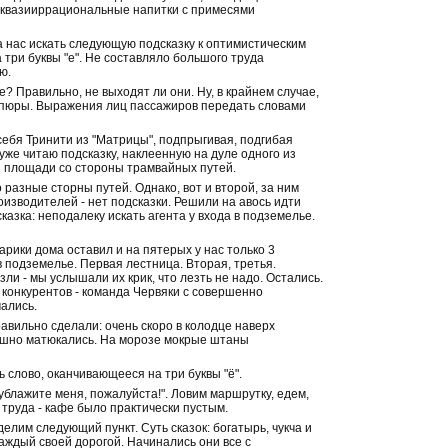
е квазииррациональные напитки с примесями
 нас искать следующую подсказку к оптимистическим
 три буквы "е". Не составляло большого труда
ю.
е? Правильно, не выходят ли они. Ну, в крайнем случае,
купюры. Выражения лиц пассажиров передать словами
себя Тринити из "Матрицы", подпрыгивая, подгибая
я уже читаю подсказку, наклеенную на дуле одного из
й площади со стороны трамвайных путей.
о разные сторны путей. Однако, вот и второй, за ним
роизводителей - нет подсказки. Решили на авось идти
азка: неподалеку искать агента у входа в подземелье.
арики дома оставил и на пятерых у нас только 3
в подземелье. Первая лестница. Вторая, третья.
ли - мы услышали их крик, что лезть не надо. Остались.
е конкурентов - команда Червяки с совершенно
чались.
равильно сделали: очень скоро в колодце наверх
трашно матюкались. На морозе мокрые штаны
 слово, оканчивающееся на три буквы "ё".
 ублажите меня, пожалуйста!". Ловим маршрутку, едем,
труда - кафе было практически пустым.
елим следующий пункт. Суть сказок: богатырь, чукча и
каждый своей дорогой. Начинались они все с