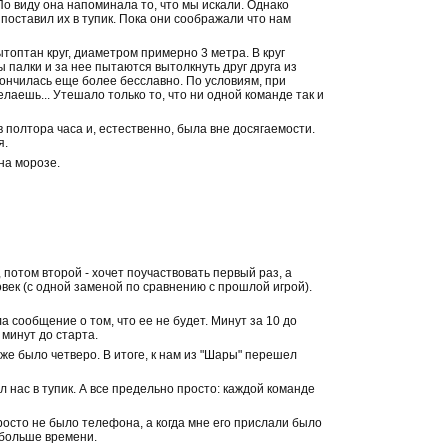
По виду она напоминала то, что мы искали. Однако
поставил их в тупик. Пока они соображали что нам
топтан круг, диаметром примерно 3 метра. В круг
ы палки и за нее пытаются вытолкнуть друг друга из
кончилась еще более бесславно. По условиям, при
лаешь... Утешало только то, что ни одной команде так и
в полтора часа и, естественно, была вне досягаемости.
я.
на морозе.
потом второй - хочет поучаствовать первый раз, а
овек (с одной заменой по сравнению с прошлой игрой).
 сообщение о том, что ее не будет. Минут за 10 до
 минут до старта.
же было четверо. В итоге, к нам из "Шары" перешел
 нас в тупик. А все предельно просто: каждой команде
просто не было телефона, а когда мне его прислали было
 больше времени.