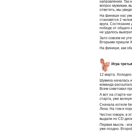
направлении. Так н
вопрос мужикам, вы
ответить, мы увиде
На финише нас уже
становятся 2 челов
круга. Состязание
победе от общего в
не удалось выиграт
Зато совсем не уте
Вторыми пришли Хо
На финише, как об
Игра треть
12 марта. Холодно. 
Шумиха началась н
команда рассыпалас
Всем советовал пр
А вот на старте н
старта, уже волнуя
Сначала хотели беж
Леха. На том и по
Честно говоря, в э
выдали по CD-диску
Первая мысль - иск
уже поздно. Второ