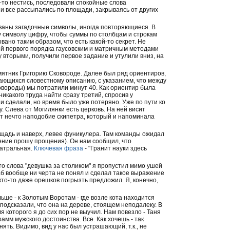
да-то нестись, последовали спокойные слова
и все рассыпались по площади, закрываясь от других
сованы загадочные символы, иногда повторяющиеся. В
 символу цифру, чтобы суммы по столбцам и строкам
но таким образом, что есть какой-то секрет. Не
ий первого порядка гаусовским и матричным методами
 вторыми, получили первое задание и утулили вниз, на
мятник Григорию Сковороде. Далее был ряд ориентиров,
ющихся словестному описанию, с указанием, что между
ковороды) мы потратили минут 40. Как ориентир была
икакого труда найти сразу третий, спросив у
к и сделали, но время было уже потеряно. Уже по пути ко
у. Слева от Могилянки есть церковь. На ней висит
ржит нечто наподобие скипетра, который и напоминала
ощадь и наверх, левее фуникулера. Там команды ожидал
ение прошу прощения). Он нам сообщил, что
еатральная.
Ключевая фраза
- "Гранит науки здесь
о слова "девушка за столиком" я пропустил мимо ушей
раб вообще ни черта не понял и сделал такое выражение
 кто-то даже орешков погрызть предложил. Я, конечно,
ьше - к Золотым Воротам - где возле кота находится
подсказали, что она на дереве, стоящем неподалеку. В
я которого я до сих пор не выучил. Нам повезло - Таня
амм мужского достоинства. Все. Как хочешь - так
ять. Видимо, вид у нас был устрашающий, т.к., не