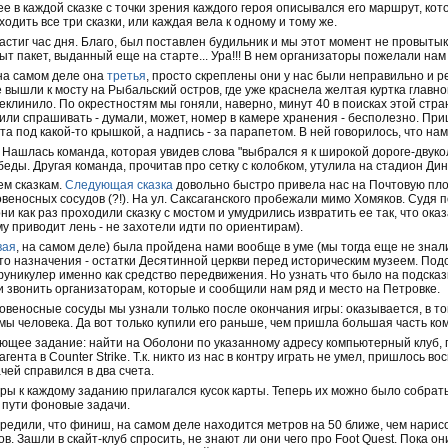
е в каждой сказке с точки зрения каждого героя описывался его маршрут, кот
одить все три сказки, или каждая вела к одному и тому же.
 настиг час дня. Благо, был поставлен будильник и мы этот момент не провы
т пакет, выданный еще на старте... Ура!!! В нем организаторы пожелали нам
(на самом деле она
третья
, просто скреплены они у нас были неправильно и 
е вышли к мосту на Рыбальский остров, где уже краснела желтая куртка главног
еклинило. По окрестностям мы гоняли, наверно, минут 40 в поисках этой стр
или спрашивать - думали, может, номер в камере хранения - бесполезно. При
а под какой-то крышкой, а надпись - за парапетом. В ней говорилось, что на
 Нашлась команда, которая увидев слова "выбрался я к широкой дороге-двуко
еды. Другая команда, прочитав про сетку с колобком, утулила на стадион Ди
ем сказкам.
Следующая сказка
довольно быстро привела нас на Почтовую площ
еносных сосудов (?!). На ул. Саксаганского пробежали мимо Хомяков. Судя п
ни как раз проходили сказку с мостом и умудрились извратить ее так, что оказа
ему приводит лень - не захотели идти по ориентирам).
вая
, на самом деле) была пройдена нами вообще в уме (мы тогда еще не знали
сто назначения - остатки Десятинной церкви перед историческим музеем. Под
уникулер именно как средство передвижения. Но узнать что было на подсказк
и звонить организаторам, которые и сообщили нам ряд и место на Петровке.
овеносные сосуды мы узнали только после окончания игры: оказывается, в то
мы человека. Да вот только купили его раньше, чем пришла большая часть ко
ующее задание: найти на Оболони по указанному адресу компьютерный клуб, 
гента в Counter Strike. Т.к. никто из нас в контру играть не умел, пришлось 
чей справился в два счета.
игры к каждому заданию прилагался кусок карты. Теперь их можно было собрат
 пути фоновые задачи.
предили, что финиш, на самом деле находится метров на 50 ближе, чем нарис
. Зашли в скайт-клуб спросить, не знают ли они чего про Foot Quest. Пока о