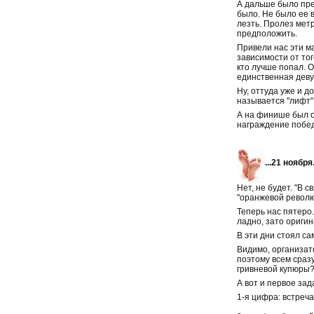
А дальше было пре
было. Не было ее в
лезть. Пролез метр
предположить.
Привели нас эти м
зависимости от тог
кто лучше попал. 
единственная девуш
Ну, оттуда уже и 
называется "лифт".
А на финише был 
награждение побед
...21 ноября
Нет, не будет. "В 
"оранжевой револю
Теперь нас пятеро.
ладно, зато оригин
В эти дни стоял са
Видимо, организат
поэтому всем сраз
гривневой купюры?
А вот и первое зад
1-я цифра: встреч