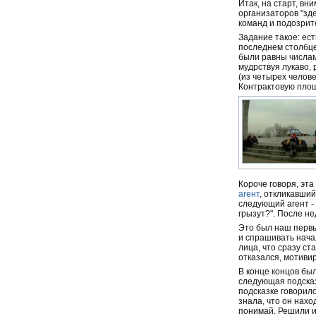
Итак, на старт, вн
организаторов "зд
команд и подозрите
Задание такое: ест
последнем столбце
были равны числам
мудрствуя лукаво,
(из четырех челов
Контрактовую пло
Короче говоря, эт
агент
, откликавши
следующий агент - 
грызут?". После н
Это был наш первы
и спрашивать нача
лица, что сразу ст
отказался, мотивир
В конце концов бы
следующая подсказк
подсказке говорил
знала, что он нахо
понимай. Решили ис