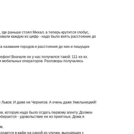
а, где раньше стоял Михал, а теперь крутится глобус,
овали каждую из цифр - надо было взять расстояние до
ега названия городов и расстояния до них и пишущих
он! Вначале он у нас получился такой: 111-хх-хх.
ми мобильных операторов. Разговоры получались
е Львов. И даже не Чернигов. А очень даже Хмельницкий!
ки, которую надо было отдать первому агенту. Должен
собирается - удовольствие не из приятных. Дома я
м.
ходится в кафе на одной из улочек, выходящих с