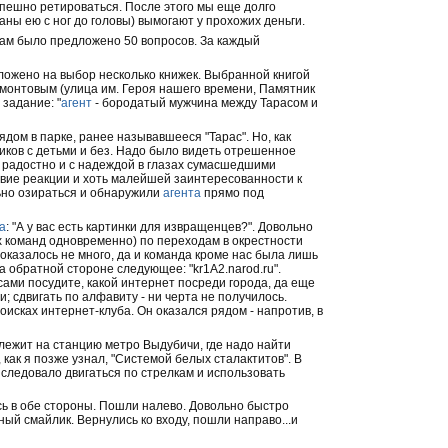
пешно ретироваться. После этого мы еще долго
ны ею с ног до головы) вымогают у прохожих деньги.
нам было предложено 50 вопросов. За каждый
ожено на выбор несколько книжек. Выбранной книгой
рмонтовым (улица им. Героя нашего времени, Памятник
задание: "
агент
- бородатый мужчина между Тарасом и
ядом в парке, ранее называвшееся "Тарас". Но, как
иков с детьми и без. Надо было видеть отрешенное
ли радостно и с надеждой в глазах сумасшедшими
ствие реакции и хоть малейшей заинтересованности к
ьно озираться и обнаружили
агента
прямо под
а
: "А у вас есть картинки для извращенцев?". Довольно
х команд одновременно) по переходам в окрестности
оказалось не много, да и команда кроме нас была лишь
 обратной стороне следующее: "kr1A2.narod.ru".
сами посудите, какой интернет посреди города, да еще
и; сдвигать по алфавиту - ни черта не получилось.
оисках интернет-клуба. Он оказался рядом - напротив, в
лежит на станцию метро Выдубичи, где надо найти
как я позже узнал, "Системой белых сталактитов". В
 следовало двигаться по стрелкам и использовать
сь в обе стороны. Пошли налево. Довольно быстро
ный смайлик. Вернулись ко входу, пошли направо...и