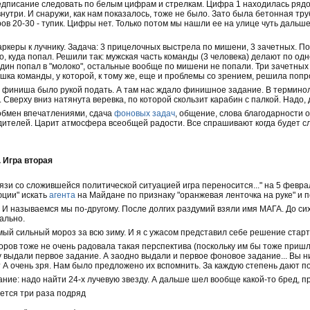
дписание следовать по белым цифрам и стрелкам. Цифра 1 находилась рядом
нутри. И снаружи, как нам показалось, тоже не было. Зато была бетонная тр
ов 20-30 - тупик. Цифры нет. Только потом мы нашли ее на улице чуть дальше
аркеры к лучнику. Задача: 3 прицелочных выстрела по мишени, 3 зачетных. 
о, куда попал. Решили так: мужская часть команды (3 человека) делают по од
Один попал в "молоко", остальные вообще по мишени не попали. Три зачетных 
ка команды, у которой, к тому же, еще и проблемы со зрением, решила попро
до финиша было рукой подать. А там нас ждало финишное задание. В терминол
 Сверху вниз натянута веревка, по которой скользит карабин с палкой. Надо, 
обмен впечатлениями, сдача
фоновых задач
, общение, слова благодарности 
ителей. Царит атмосфера всеобщей радости. Все спрашивают когда будет сле
. Игра вторая
связи со сложившейся политической ситуацией игра переносится..." на 5 февр
ции" искать
агента
на Майдане по признаку "оранжевая ленточка на руке" и 
 И называемся мы по-другому. После долгих раздумий взяли имя МАГА. До сих 
ально.
мый сильный мороз за всю зиму. И я с ужасом представил себе решение старт
оров тоже не очень радовала такая перспектива (поскольку им бы тоже пришл
у выдали первое задание. А заодно выдали и первое фоновое задание... Вы 
 А очень зря. Нам было предложено их вспомнить. За каждую степень дают п
ание: надо найти 24-х лучевую звезду. А дальше шел вообще какой-то бред, п
ается три раза подряд