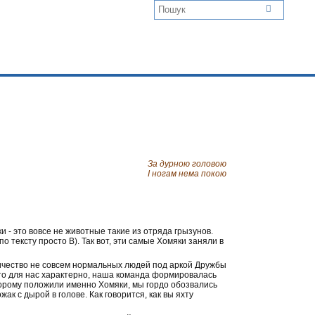
За дурною головою
І ногам нема покою
 - это вовсе не животные такие из отряда грызунов.
 тексту просто В). Так вот, эти самые Хомяки заняли в
оличество не совсем нормальных людей под аркой Дружбы
 это для нас характерно, наша команда формировалась
орому положили именно Хомяки, мы гордо обозвались
ак с дырой в голове. Как говорится, как вы яхту