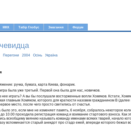
Jump to navigation
МКК
Табір Глобус
Змагання
Форум
очевидца
Перегони
2004
Осінь
Україна
я
жение: ручка, бумага, карта Киева, фонарик.
игра была уже третьей. Первой она была для нас, новичков.
 нее играть? А вы бы послушали восторженные вопли Хомяков. Кстати, Хомяки
ая главным Хомяком, которого для краткости назовем гражданином В (далее по
рвое место, после чего просто светились от счастья.
 а было это, если мне не изменяет память, 6 ноября, собралось некоторое к
0 до 10.00 проходила регистрация команд и взимание стартового взноса. Как
ись всеобщему веянию называть команду именами всяких тварей, начало кот
разу вспоминается старый анекдот про стадо ежей, впереди которого бежал вож