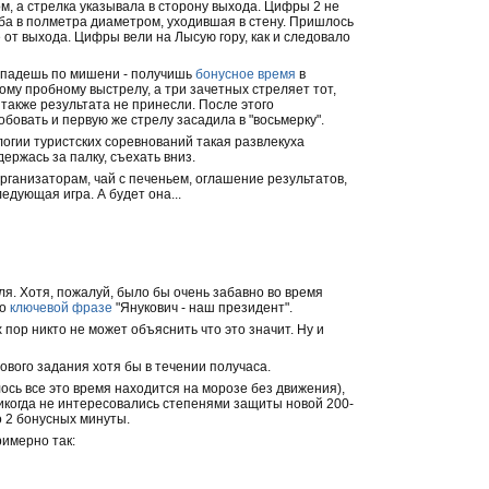
, а стрелка указывала в сторону выхода. Цифры 2 не
уба в полметра диаметром, уходившая в стену. Пришлось
 от выхода. Цифры вели на Лысую гору, как и следовало
Попадешь по мишени - получишь
бонусное время
в
ному пробному выстрелу, а три зачетных стреляет тот,
также результата не принесли. После этого
бовать и первую же стрелу засадила в "восьмерку".
огии туристских соревнований такая развлекуха
держась за палку, съехать вниз.
организаторам, чай с печеньем, оглашение результатов,
дующая игра. А будет она...
аля. Хотя, пожалуй, было бы очень забавно во время
по
ключевой фразе
"Янукович - наш президент".
пор никто не может объяснить что это значит. Ну и
ового задания хотя бы в течении получаса.
ось все это время находится на морозе без движения),
никогда не интересовались степенями защиты новой 200-
о 2 бонусных минуты.
римерно так: