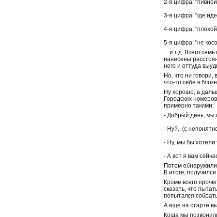
2-я цифра: "пивной
3-я цифра: "где ид
4-я цифра: "плохой
5-я цифра: "не кос
... и т.д. Всего с
нанесены расстоян
него и оттуда выуд
Но, что ни говори,
что-то себе в блок
Ну хорошо, а даль
Городских номеров
примерно такими:
- Добрый день, мы 
- Ну?.. (с непонят
- Ну, мы бы хотели
- А вот я вам сейча
Потом обнаружили о
В итоге, получилс
Кроме всего прочег
сказать, что пытат
попытался собрать 
А еще на старте вы
Когда мы позвонил