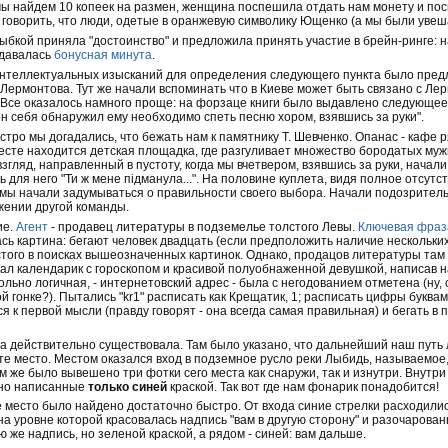
ы найдем 10 копеек на размен, женщина поспешила отдать нам монету и пос
 говорить, что люди, одетые в оранжевую символику Ющенко (а мы были увеша
ыбкой приняла "достоинство" и предложила принять участие в брейн-ринге: 
 давалась
бонусная минута
.
нтеллектуальных изысканий для определения следующего пункта было предл
 Лермонтова. Тут же начали вспоминать что в Киеве может быть связано с Ле
). Все оказалось намного проще: на форзаце книги было выдавлено следующее 
н себя обнаружил ему необходимо спеть песню хором, взявшись за руки".
стро мы догадались, что бежать нам к памятнику Т. Шевченко. Опанас - кафе р
месте находится детская площадка, где разгуливает множество бородатых муж
взгляд, направленный в пустоту, когда мы вчетвером, взявшись за руки, нача
 для него "Ти ж мене підманула...". На половине куплета, видя полное отсут
 мы начали задумываться о правильности своего выбора. Начали подозрител
жении другой команды.
ие.
Агент
- продавец литературы в подземелье толстого Левы.
Ключевая фраз
сь картина: бегают человек двадцать (если предположить наличие нескольки
того в поисках вышеозначенных картинок. Однако, продацов литературы там 
ал календарик с гороскопом и красивой полуобнаженной девушкой, написав на
льно логичная, - интернетовский адрес - была с негодованием отметена (ну, 
й гонке?). Пытались "kr1" расписать как Крещатик, 1; расписать цифры буквам
 к первой мысли (правду говорят - она всегда самая правильная) и бегать в п
а действительно существовала. Там было указано, что дальнейший наш путь 
е место. Местом оказался вход в подземное русло реки Лыбидь, называемое, 
м же было вывешено три фотки сего места как снаружи, так и изнутри. Внутри
 но написанные
только синей
краской. Так вот где нам фонарик понадобится!
е место было найдено доcтаточно быстро. От входа синие стрелки расходили
а уровне которой красовалась надпись "вам в другую сторону" и разочарован
ю же надпись, но зеленой краской, а рядом - синей: вам дальше.