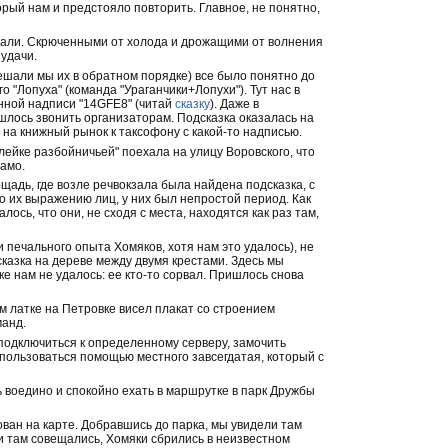
орый нам и предстояло повторить. Главное, не понятно,
тыкали. Скрюченными от холода и дрожащими от волнения
 удачи.
решали мы их в обратном порядке) все было понятно до
о "Лопуха" (команда "Ураганчики+Лопухи"). Тут нас в
анной надписи "14GFE8" (читай
сказку
). Даже в
шлось звонить организаторам. Подсказка оказалась на
м на книжный рынок к таксофону с какой-то надписью.
лейке разбойничьей" поехала на улицу Воровского, что
намо.
адь, где возле речвокзала была найдена подсказка, с
о их выражению лиц, у них был непростой период. Как
лось, что они, не сходя с места, находятся как раз там,
 печального опыта Хомяков, хотя нам это удалось), не
сказка на дереве между двумя крестами. Здесь мы
е нам не удалось: ее кто-то сорвал. Пришлось снова
м латке на Петровке висел плакат со строением
манд.
подключиться к определенному серверу, замочить
воспользоваться помощью местного завсегдатая, который с
ь воедино и спокойно ехать в маршрутке в парк Дружбы
ован на карте. Добравшись до парка, мы увидели там
ни там совещались, Хомяки сбрились в неизвестном