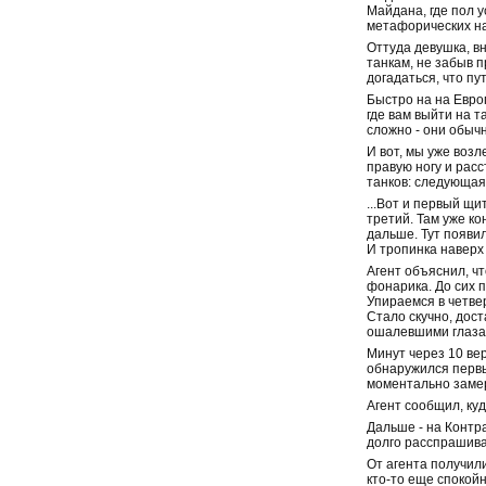
Майдана, где пол 
метафорических на
Оттуда девушка, в
танкам, не забыв п
догадаться, что п
Быстро на на Европ
где вам выйти на 
сложно - они обычн
И вот, мы уже воз
правую ногу и расс
танков: следующая
...Вот и первый щи
третий. Там уже ко
дальше. Тут появил
И тропинка наверх
Агент объяснил, чт
фонарика. До сих п
Упираемся в четвер
Стало скучно, дост
ошалевшими глазами
Минут через 10 вер
обнаружился первы
моментально замер
Агент сообщил, куд
Дальше - на Контра
долго расспрашива
От агента получил
кто-то еще спокойн