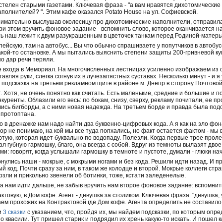
устелен старыми газетами. Ключевая фраза - "а вам нравятся дихотомически
полнителей? ". Этим кафе оказался Potato House на ул. Софиевской.
нимательно выслушав околесицу про дихотомические наполнители, отправила
ри этом вручить фоновое задание - вспомнить слово, которое оканчивается на
уть наш лежит к двум разукрашенным в цветочек танкам перед Родиной-матерь
ейскую, там на автобус... Вы что обычно спрашиваете у попутчиков в автобус
такой-то остановке. А мы пытались выяснить степени защиты 200-гривневой 
о дар речи теряли.
ле входа в Мемориал. На многочисленных лестницах усиленно изображаем из 
тавляя руки, слегка согнув их в лучезапястных суставах. Несколько минут - и 
 подсказка на третьем рекламном щите в районе м. Днепр в сторону Почтово
т. Хотя, не очень понятно как считать. Есть маленькие, средние и большие и п
нкуренты. Облазили его весь: по бокам, снизу, сверху, рекламу почитали, ее п
ись бигборды, а с ними новая надежда. На третьем борде и правда была подск
 протоптана.
о в дренажке нам надо найти два буквенно-цифровых кода. А я как на зло фон
ор не понимаю, на кой мы все туда попхались, но факт остается фактом - мы 
тую, которая идет буквально по водопаду. Полезли. Когда первые трое пролез
ал губную гармошку, благо, она всегда с собой. Вдруг из темноты вылазят дво
: говорят, когда услышали гармошку в темноте и пустоте, думали - глюки на
нулись наши - мокрые, с мокрыми ногами и без кода. Решили идти назад. И п
й код. Почти сразу за ним, в таком же колодце и второй. Мокрые коллеги с
зли и прикольно звенели об ботинки, тоже, кстати заледенелые.
а нам идти дальше, не забыв вручить нам второе фоновое задание: вспомнить
ктовую, в Дом кофе. Агент - девушка за столиком. Ключевая фраза: "девушка,
ем прохожих на Контрактовой где Дом кофе. Агента определить не составило 
и
3 сказки
с указанием, что, пройдя их, мы найдем подсказки, по которым опред
о квасили. Тут пришел старик и подрядил их хрень какую-то искать. И пошел 