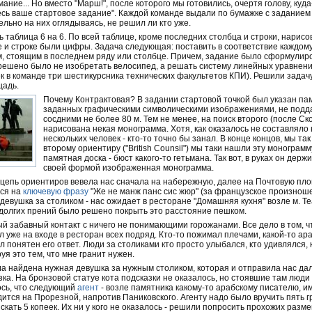
имание... Но вместо "Марш!", после которого мы готовились, очертя голову, ку
есь ваше стартовое задание". Каждой команде выдали по бумажке с заданием 
льно на них оглядываясь, не решил ли кто уже.
ь таблица 6 на 6. По всей таблице, кроме последних столбца и строки, нари
 и строке были цифры. Задача следующая: поставить в соответствие каждому
, стоящим в последнем ряду или столбце. Причем, задание было сформулирова
 решено было не изобретать велосипед, а решать систему линейных уравнен
ек в команде три шестикурсника технических факультетов КПИ). Решили задачу
щадь.
Почему Контрактовая? В задании стартовой точкой был указан па
заданных графическими символическими изображениями, не подда
сосдними не более 80 м. Тем не менее, на поиск второго (после С
нарисована некая монограмма. Хотя, как оказалось не составляло н
нескольких человек - кто-то точно бы занал. В конце концов, мы та
второму ориентиру ("British Counsil") мы таки нашли эту монограмм
памятная доска - бюст какого-то гетьмана. Так вот, в руках он де
своей формой изображенная монограмма.
а цепь ориентиров вевела нас сначала на набережную, далее на Почтовую пл
йся на
ключевую фразу
"Же не манж панс сис жюр" (за французское произнош
девушка за столиком - нас ожидает в ресторане "Домашняя кухня" возле м. Т
едолгих прений было решено покрыть это расстояние пешком.
й забавный контакт с ничего не понимающими горожанами. Все дело в том, чт
л уже на входе в ресторан всех подряд. Кто-то пожимал плечами, какой-то а
ал понятен его ответ. Люди за столиками кто просто улыбался, кто удивлялся,
уя это тем, что мне гранит нужен.
ла найдена нужная девушка за нужным столиком, которая и отправила нас дал
а. На бронзовой статуе кота подсказки не оказалось, но стоявшие там люди 
ось, что следующий
агент
- возле памятника какому-то арабскому писателю, им
дится на Прорезной, напротив Паниковского. Агенту надо было вручить пять гр
кать 5 копеек. Их ни у кого не оказалось - решили попросить прохожих размен