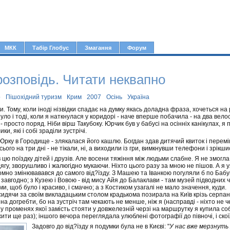
Jump to navigation
МКК
Табір Глобус
Змагання
Форум
розповідь. Читати неквапно
о
Пішохідний туризм
Крим
2007
Осінь
Україна
. Тому, коли іноді нізвідки спадає на думку якась доладна фраза, хочеться на
ло і тоді, коли я наткнулася у коридорі - наче вперше побачила - на два велос
, - просто поряд. Ніби вірш Такубоку. Юрчик був у бабусі на осінніх канікулах, я
ки, які і собі зраділи зустрічі.
рку в Городище - злякалася його кашлю. Богдан здав дитячий квиток і перемін
сього на три дні - не тікали, ні, а виходили із гри, вимкнувши телефони і зрікшис
 цю поїздку дітей і друзів. Але восени тяжіння між людьми слабне. Я не змогла
ягу, зворушливо і жалюгідно мукаючи. Ніхто цього разу за мною не пішов. А я у
мно змінювавався до самого від?їзду. З Машею та Іванкою погуляли б по Бабуг
завгодно; з Кузею і Вовою - від мису Айя до Балаклави - там музей підводних ч
, щоб було і красиво, і смачно; а з Костиком узагалі не мало значення, куди.
сидячи за своїм викладацьким столом крадькома позирала на Київ крізь серпано
на догребти, бо на зустріч там чекають не менше, ніж я (насправді - ніхто не ч
у променях якої замість стояти у довжелезній черзі на маршрутку я купила собі
ити ще раз); іншого вечора переглядала улюблені фотографії до півночі, і скої
Задовго до від?їзду я подумки була не в Києві: "
У нас вже мерзнуть