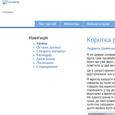
В
Головна
и
є
Про турклуб
Бібліотека
Набори в групи
Г
т
о
у
Навіґація
Коротка 
л
Увiйти
т
о
Останні дописи
Людмила Шевченк
Створити матерiал
в
Я не думаю словами
Календар
Щось таке промайну
Архів новин
н
якого він уже виріс
Посилання
помітила ці два вели
е
Спорядження
Це я запроторила Ю
м
відступилися: хоч у
е
Я мріяла набрати в
смикала за поли од
н
товариства карколо
поринають у гру де 
ю
морозиво з фруктами
Не одного ранку я 
суша, до якої повин
золотою загравою, 
цього можна було ж