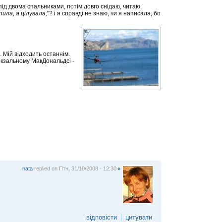
під двома спальниками, потім довго снідаю, читаю.
пила, а цілувала,
"? і я справді не знаю, чи я написала, бо
 Мій відходить останнім.
вокзальному МакДональдсі -
nata
replied on
Птн, 31/10/2008 - 12:30
#
відповісти
цитувати