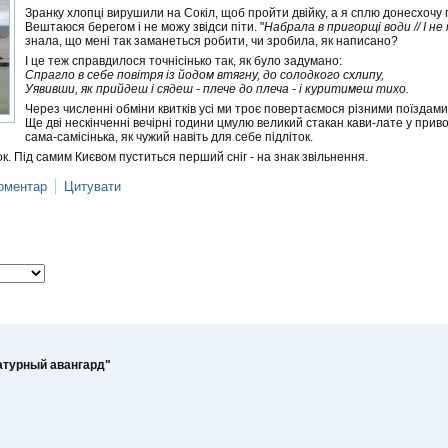
Зранку хлопці вирушили на Сокіл, щоб пройти двійку, а я сплю донесхочу 
Вештаюся берегом і не можу звідси піти. "
Набрала в пригорщі води // І не 
знала, що мені так заманеться робити, чи зробила, як написано?
І це теж справдилося точнісінько так, як було задумано:
Спрагло в себе повітря із йодом втягну, до солодкого схлипу,
Уявивши, як прийдеш і сядеш - плече до плеча - і куритимеш тихо.
Через численні обміни квитків усі ми троє повертаємося різними поїздами.
Ще дві нескінченні вечірні години цмулю великий стакан кави-лате у при
сама-самісінька, як чужий навіть для себе підліток.
ок. Під самим Києвом пуститься перший сніг - на знак звільнення.
оментар
Цитувати
атурный авангард"