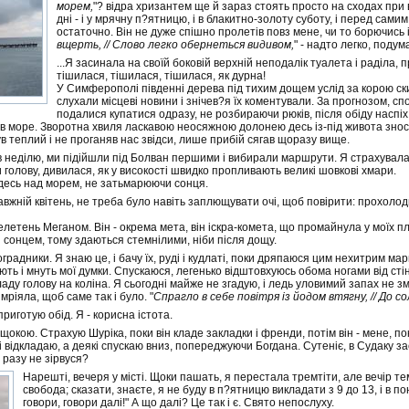
морем,
"? відра хризантем ще й зараз стоять просто на сходах при 
дні - і у мрячну п?ятницю, і в блакитно-золоту суботу, і перед сами
остаточно. Він не дуже спішно пролетів повз мене, чи то борючись і
вщерть,
// Слово легко обернеться видивом,
" - надто легко, поду
...Я засинала на своїй боковій верхній неподалік туалета і раділа, 
тішилася, тішилася, тішилася, як дурна!
У Симферополі південні дерева під тихим дощем услід за корою ски
слухали місцеві новини і знічев?я їх коментували. За прогнозом, сп
подалися купатися одразу, не розбираючи рюків, після обіду наспіх
в море. Зворотна хвиля ласкавою неосяжною долонею десь із-під живота знос
ув теплий і не проганяв нас звідси, лише прибій сягав щоразу вище.
в неділю, ми підійшли під Болван першими і вибирали маршрути. Я страхувала 
и голову, дивилася, як у високості швидко пропливають великі шовкові хмари.
десь над морем, не затьмарюючи сонця.
равжній квітень, не треба було навіть заплющувати очі, щоб повірити: прохолод
велетень Меганом. Він - окрема мета, він іскра-комета, що промайнула у моїх пла
і сонцем, тому здаються стемнілими, ніби після дощу.
оградники. Я знаю це, і бачу їх, руді і кудлаті, поки дряпаюся цим нехитрим м
ють і мнуть мої думки. Спускаюся, легенько відштовхуюсь обома ногами від стінк
кладу голову на коліна. Я сьогодні майже не згадую, і ледь уловимий запах не 
мріяла, щоб саме так і було. "
Спрагло в себе повітря із йодом втягну, // До с
приготую обід. Я - корисна істота.
щокою. Страхую Шуріка, поки він кладе закладки і френди, потім він - мене, по
ці відкладаю, а деякі спускаю вниз, попереджуючи Богдана. Сутеніє, в Судаку за
 разу не зірвуся?
Нарешті, вечеря у місті. Щоки пашать, я перестала тремтіти, але вечір тем
свобода; сказати, знаєте, я не буду в п?ятницю викладати з 9 до 13, і в пон
говори, говори далі!" А що далі? Це так і є. Свято непослуху.