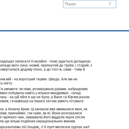
 радощах записати її негайно - поки здається доладною.
ипеди мого сина: новий, припнутий до труби, і старий, з
 поверталася додому пізно, а до того ж, сама - тому й
ив мій - на коротший термін. Шкода. Але ми не
ь інету.
 їх умовити: як німа, розмахувала руками, набридливо
явно побувала навіть у кількох мандрівках - склад
ану - на цій яйлі я ще не була, а Ваня та Юрчик разом
овнів, і в кафешці на березі затоки уміють готувати
к, а бачила Крим. Ці канікули вже ввижалися мені, як
екав, принаймні, так само, як я). Вони розгоралися
 гарячого чаю, смакувала його віддалік черги (після
ла ще кілька подібних нераціональних вчинків.
 хризантеми під дощем,,
// А тут метелик пурхає над