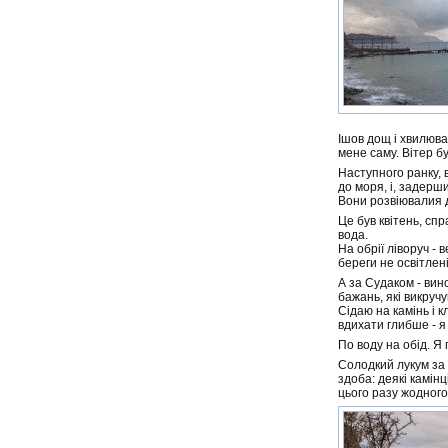
Ішов дощ і хвилюва
мене саму. Вітер б
Наступного ранку, 
до моря, і, задерш
Вони розвіювалия 
Це був квітень, сп
вода.
На обрії ліворуч - 
береги не освітлен
А за Судаком - вин
бажань, які викручу
Сідаю на камінь і 
вдихати глибше - я 
По воду на обід. Я 
Солодкий лукум за 
здоба: деякі камін
цього разу жодного