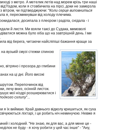
виході з метро. А метелик летів над морем крізь три наші
м від?їздом, коли я стовбичила на пірсі, доки не замерзла
з вітром, чи підтверджуючи: "
Коли серце виповниться
мала я, пересмикнувши від холоду плечима.
прокидалася, досипала з плеєром і раділа, снідала - і
дали й листя. Ми взяли таксі до Судака, мимоволі
одіватися можна було хіба що на завтрішній день. І ми
.
ила від берега, читаючи найсліпіші бажання краще за
на вузькій смузі стежки спиною
но, вітряно і прозора до глибини
нах на ці дні. Його високі
аршрутом. Перепочинок від
и, лечу вниз, осінній листок.
змушує мої ніздрі розширюватися і
олодкого схлипу
"...
ки я їх виймаю. Край давнього відколу кришиться, як суха
свічуюються ліхтарі, і це робить ніч неминучою. Невже я
ний і холодний. "Не знаю, як для вас, а для мене це -
еділок не буду - я хочу робити у цей час інше" - "Ану,