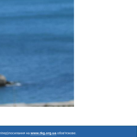
(гіпер)посилання на
www.tkg.org.ua
обов'язкове.