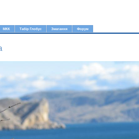
Jump to navigation
МКК
Табір Глобус
Змагання
Форум
а