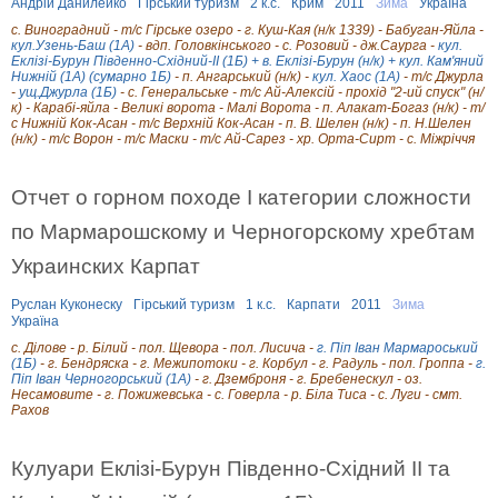
Андрій Данилейко
Гірський туризм
2 к.с.
Крим
2011
Зима
Україна
с. Виноградний - т/с Гірське озеро - г. Куш-Кая (н/к 1339) - Бабуган-Яйла -
кул.Узень-Баш (1А)
- вдп. Головкінського - с. Розовий - дж.Саурга -
кул.
Еклізі-Бурун Південно-Східний-II (1Б) + в. Еклізі-Бурун (н/к) + кул. Кам'яний
Нижній (1А) (сумарно 1Б)
- п. Ангарський (н/к) -
кул. Хаос (1А)
- т/с Джурла
-
ущ.Джурла (1Б)
- с. Генеральське - т/с Ай-Алексій - прохід "2-ий спуск" (н/
к) - Карабі-яйла - Великі ворота - Малі Ворота - п. Алакат-Богаз (н/к) - т/
с Нижній Кок-Асан - т/с Верхній Кок-Асан - п. В. Шелен (н/к) - п. Н.Шелен
(н/к) - т/с Ворон - т/с Маски - т/с Ай-Сарез - хр. Орта-Сирт - с. Міжріччя
Отчет о горном походе I категории сложности
по Мармарошскому и Черногорскому хребтам
Украинских Карпат
Руслан Куконеску
Гірський туризм
1 к.с.
Карпати
2011
Зима
Україна
с. Ділове - р. Білий - пол. Щевора - пол. Лисича -
г. Піп Іван Мармароський
(1Б)
- г. Бендряска - г. Межипотоки - г. Корбул - г. Радуль - пол. Гроппа -
г.
Піп Іван Черногорський (1А)
- г. Дземброня - г. Бребенескул - оз.
Несамовите - г. Пожижевська - с. Говерла - р. Біла Тиса - с. Луги - смт.
Рахов
Кулуари Еклізі-Бурун Південно-Східний ІІ та