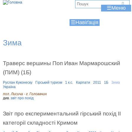
Jump to navigation
В
☰
и
☰
є
т
Зима
у
т
Траверс вершины Поп Иван Мармарошский
(ПИМ) (1Б)
Руслан Куконеску
Гірський туризм
1 к.с.
Карпати
2011
1Б
Зима
Україна
пол. Лисича - г. Головачин
див.
звіт про похід
Звіт про експериментальний гірський похід ІІ
категорії складності Кримом