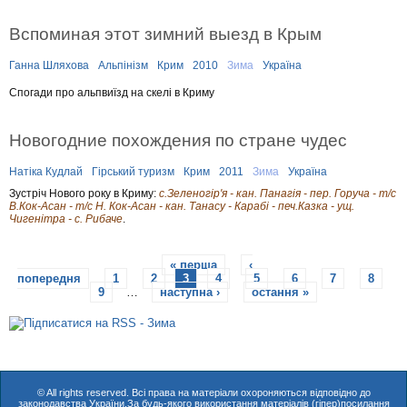
Вспоминая этот зимний выезд в Крым
Ганна Шляхова
Альпінізм
Крим
2010
Зима
Україна
Спогади про альпвиїзд на скелі в Криму
Новогодние похождения по стране чудес
Натіка Кудлай
Гірський туризм
Крим
2011
Зима
Україна
Зустріч Нового року в Криму:
с.Зеленогір'я - кан. Панагія - пер. Горуча - т/с
В.Кок-Асан - т/с Н. Кок-Асан - кан. Танасу - Карабі - печ.Казка - ущ.
Чигенітра - с. Рибаче
.
« перша
‹
С
попередня
1
2
3
4
5
6
7
8
9
…
наступна ›
остання »
т
о
р
і
© All rights reserved. Всі права на матеріали охороняються відповідно до
законодавства України.За будь-якого використання матеріалів (гіпер)посилання