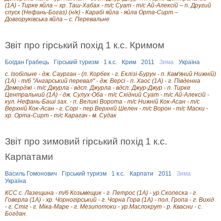
(1А) - Тирке яйла – хр. Таш-Хабах - т/с Суат - т/с Ай-Алексій – п. Другий
спуск (Нефань-Богаз) (н/к) - Карабі яйла - яйла Орта-Сирт –
Довгоруківська яйла – с. Перевальне
Звіт про гірський похід 1 к.с. Кримом
Богдан Грабець
Гірський туризм
1 к.с.
Крим
2011
Зима
Україна
с. Ізобільне - дж. Саурган - (п. Корбек - г. Еклізі-Бурун - п. Кам'яний Нижній)
(1А) - т/б "Ангарський перевал" - дж. Версі - п. Хаос (1А) - г. Південна
Демерджі - т/с Джурла - вдсп. Джурла - вдсп. Джур-Джур - п. Тирке
Центральний (1А) - дж. Сулух-Оба - т/с Східний Суат - т/с Ай-Алексій -
кул. Нефань-Баші зах. - п. Великі Ворота - т/с Нижній Кок-Асан - т/с
Верхній Кок-Асан - г. Сорі - пер.Верхній Шелен - т/с Ворон - т/с Маски -
хр. Орта-Сирт - т/с Карагач - м. Судак
Звіт про зимовий гірський похід 1 к.с.
Карпатами
Василь Гомонович
Гірський туризм
1 к.с.
Карпати
2011
Зима
Україна
КСС с. Лазещина - т/б Козьмещик - г. Петрос (1А) - ур.Скопеска - г.
Говерла (1А) - хр. Чорногірський - г. Чорна Гора (1А) - пол. Гропа - г. Вихід
- г. Стіг - г. Міка-Маре - г. Мезипотоки - ур.Маслокрут - р. Квасни - с.
Богдан.