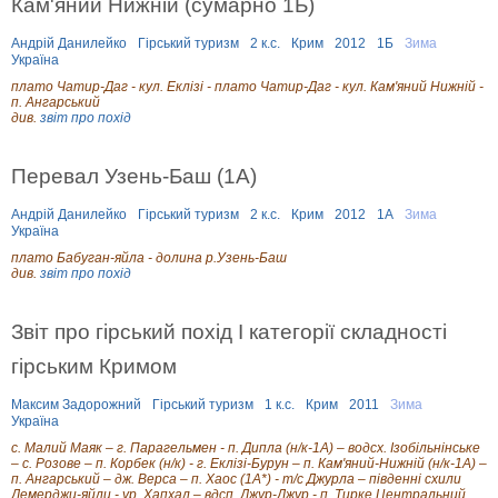
Кам'яний Нижній (сумарно 1Б)
Андрій Данилейко
Гірський туризм
2 к.с.
Крим
2012
1Б
Зима
Україна
плато Чатир-Даг - кул. Еклізі - плато Чатир-Даг - кул. Кам'яний Нижній -
п. Ангарський
див.
звіт про похід
Перевал Узень-Баш (1А)
Андрій Данилейко
Гірський туризм
2 к.с.
Крим
2012
1А
Зима
Україна
плато Бабуган-яйла - долина р.Узень-Баш
див.
звіт про похід
Звіт про гірський похід I категорії складності
гірським Кримом
Максим Задорожний
Гірський туризм
1 к.с.
Крим
2011
Зима
Україна
с. Малий Маяк – г. Парагельмен - п. Дипла (н/к-1А) – водсх. Ізобільнінське
– с. Розове – п. Корбек (н/к) - г. Еклізі-Бурун – п. Кам'яний-Нижній (н/к-1А) –
п. Ангарський – дж. Верса – п. Хаос (1А*) - т/с Джурла – південні схили
Демерджи-яйли - ур. Хапхал – вдсп. Джур-Джур - п. Тирке Центральний