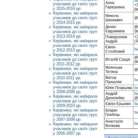
fa
Анна
учасників до своїх груп
+
Гаркушина
у 2015-2016 рр.
(t
Керівники, які набирали
Микола
учасників до своїх груп
@S
Шинкевич
у 2014-2015 рр.
Денис
@
Керівники, які набирали
Євдокимов
(t
учасників до своїх груп
у 2013-2014 рр.
Поворознюк
+
Керівники, які набирали
Андрій
(T
учасників до своїх груп
Євген
fa
у 2012-2013 рр.
Столбовий
Керівники, які набирали
@
учасників до своїх груп
Віталій Сущук
(t
у 2011-2012 рр.
Моянська
Керівники, які набирали
@
Тетяна
учасників до своїх груп
Віктор
у 2010-2011 рр.
fa
Пришляк
Керівники, які набирали
учасників до своїх груп
Юлія Пігарьова
fa
у 2008-2009 рр.
Андрій
fa
Керівники, які набирали
Данилейко
@D
учасників до своїх груп
Євген Єрьомін
fa
у 2009-2010 рр.
Керівники, які набирали
Богдан
fa
Грабець
учасників до своїх груп
у 2007-2008 рр.
Анастасія
fa
Керівники, які набирали
Волкова
учасників до своїх груп
у 2006-2007 рр.