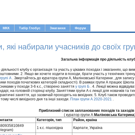
Jump to navigation
МКК
Табір Глобус
Змагання
Форум
, які набирали учасників до своїх гру
Загальна інформація про діяльність клу
іяльності клубу є організація та участь у цікавих походах і змаганнях, що вим
оштовними. 2. Якщо ви хочете ходити в походи, брати участь у технічних трену
 групі А
. Звертайтесь до куратора групи А, Маліновської Катерини , для запису
ники походів початкових категорій складності). В рамках групи А працює Школа 
сниками у походи 3-6 к.с., створено заняття
у групі Б
. 4. Лекції можна відвіду
дарі, на головній сторінці клубу. Заняттями групи А є лекції для новачків та 
практичні заняття, що зазвичай проходять на вихідних. 5. Клуб також проводить
в тому числі вихідного дня та інші заходи.
План групи А 2020-2021
.
Приблизний список запланованих походів та заходів
( куратор групи А
Маліновська Катерина
онтакти
Категорія, тип
Район, країна
380935810849
1 к.с. пішохідна
Карпати, Україна
elegram)