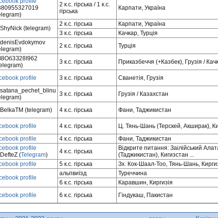
cebook profile
2 к.с. гірська / 1 к.с.
380955327019
Карпати, Україна
гірська
elegram)
2 к.с. гірська
Карпати, Україна
hyNick (telegram)
3 к.с. гірська
Качкар, Турція
denisEvdokymov
2 к.с. гірська
Турція
elegram)
З8Об3З28I962
3 к.с. гірська
Приказбеччя (+Казбек), Грузія / Качк
elegram)
cebook profile
3 к.с. гірська
Сванетія, Грузія
satana_pechet_blinu
3 к.с. гірська
Грузія / Казахстан
elegram)
BelkaTM (telegram)
4 к.с. гірська
Фани, Таджикистан
cebook profile
4 к.с. гірська
Ц. Тянь-Шань (Терскей, Акширак), К
cebook profile
4 к.с. гірська
Фани, Таджикистан
cebook profile
Відкрите питання: Заілійський Алат
4 к.с. гірська
efteZ (
Telegram
)
(Таджикистан), Кигизстан ...
cebook profile
5 к.с. гірська
Зх. Кок-Шаал-Тоо, Тянь-Шань, Кирги
альпвиїзд
Туреччина
cebook profile
6 к.с. гірська
Каравшин, Киргизія
cebook profile
6 к.с. гірська
Гіндукаш, Пакистан