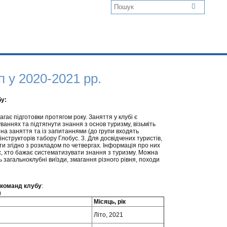
п у 2020-2021 рр.
бу:
агає підготовки протягом року. Заняття у клубі є
ваннях та підтягнути знання з основ туризму, візьміть
 на заняття та із запитаннями (до групи входять
інструкторів табору Глобус. 3. Для досвідчених туристів,
вати згідно з розкладом по четвергах. Інформація про них
тих, хто бажає систематизувати знання з туризму. Можна
 загальноклубні виїзди, змагання різного рівня, походи
 команд клубу
:
)
Місяць, рік
Літо, 2021