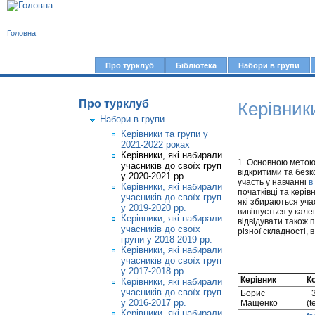
В
Головна
и
є
Про турклуб
Бібліотека
Набори в групи
Г
т
о
у
Про турклуб
Керівники
л
Набори в групи
т
о
Керівники та групи у
в
2021-2022 роках
Керівники, які набирали
н
1. Основною метою д
учасників до своїх груп
відкритими та безк
у 2020-2021 рр.
е
участь у навчанні
в
Керівники, які набирали
початківці та керів
учасників до своїх груп
м
які збираються уча
у 2019-2020 рр.
вивішується у кален
е
Керівники, які набирали
відвідувати також 
учасників до своїх
різної складності, 
н
групи у 2018-2019 рр.
Керівники, які набирали
ю
учасників до своїх груп
у 2017-2018 рр.
Керівник
К
Керівники, які набирали
учасників до своїх груп
Борис
+
у 2016-2017 рр.
Мащенко
(t
Керівники, які набирали