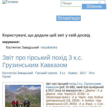
Jump to navigation
В
☰
и
☰
є
т
у
Користувачі, що додали цей звіт у свій досвід
керування:
т
Костянтин Завадський -
kozaklevko
Звіт про гірський похід 3 к.с.
Грузинським Кавказом
Костянтин Завадський
Гірський туризм
3 к.с.
Кавказ
2017
Літо
Грузія
Звіт про гірський
похід 3 к.с. Грузинським
Кавказом
(pdf, 50 MB), який був пройдений
в 2017 році за маршрутом:
с. Джута - д. р.
Джута - пер. Чаухі(1А, 3338) - о.
Абуделаурі (рад.) - д. р. Чаухі - пер. Кибіші
Центральний (1Б, 3500) - л. Кибіші - пер.
Шаванський (2А, 3600) - д. р. Кора - с. Сно -