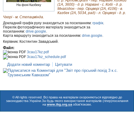
д. р. Артомсцкалі - пер. Нарвані Хибний
(1А, 3600) - д. р. Нарвані - с. Кобі - д. р.
На фоні Казбеку
Мнаісідон - пер. Орцвері (2А, 4106) - в.
Казбек (2А, 5034, рад) - л. Орцвері - д. р.
Чхері - м. Степацмінда.
Докладний графік руху знаходиться за посиланням:
графік
.
Перелік фотографічного матеріалу знаходиться за
посиланням:
drive.google
.
Карта маршруту знаходиться за посиланням:
drive.google
.
Керівник: Костянтин Завадський.
Файл:
3cau17kz.pdf
3cau17kz_schedule.pdf
Додати новий коментар
Цитувати
© All rights reserved. Всі права на матеріали охороняються відповідно до
законодавства України.За будь-якого використання матеріалів (гіпер)посилання
на
www.tkg.org.ua
обов'язкове.