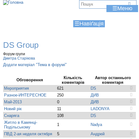
Jump to navigation
В
☰
и
☰
є
т
DS Group
у
Форум групи
т
Дмитра Старікова
Додати матеріал "Тема в форумі"
Кількість
Автор останнього
Обговорення
коментарів
коментаря
Мероприятия
621
DS
Разное-ИНТЕРЕСНОЕ
250
ДИВ
Май-2013
0
ДИВ
Новий рік
11
LADONYA
Снаряга
108
DS
Житло в Камянці-
1
Nadya
Подільському
ПВД 2-ая неделя октября
5
Андрей