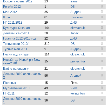
Встреча осень 2012
23
Yanet
Рогейн 2012
1
DS
Май 2012
35
Андрей
Флаг
81
Blossom
НГ 2011/2012
29
ДИВ
Культурный канал
144
okravchuk
Денеши_сент2011
28
Tapac
План на 2012-2013 год
22
ДИВ
Тренировки 2010/..
312
DS
Турция май 2011
9
Андрей
Песни под гитару
114
okravchuk
Новый год-Новий рік-New
15
pronechka
year-2010
Бабло на снарягу
21
okravchuk
Дениши 2010 осень часть
56
Андрей
2
Пісенник
15
Гість
Мультигонки 2010
49
Viola
НГ-2011
12
velinghton
Дениши 2010 осень часть
36
DS
1