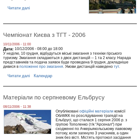
н
я
Читати далі
п
д
р
о
о
з
Н
и
а
м
р
о
Чемпіонат Києва з ТГТ - 2006
и
в
с
о
10/11/2006 - 11:00
з
г
Дата:
10/12/2006 -
08:00
до
18:00
Ш
о
У неділю, 10 грудня, відбудуться міські змагання з техніки гірського
о
Е
туризму. Змагання складаються з двох дистанцій -- 1 та 2 класу. Нарада
т
л
представників та подача заявок буде проведена 9 грудня, докладніше
л
ь
дивися в
положенні про змагання
. Умови дистанцій наведено
тут
.
а
б
н
р
Читати далі
п
Календар
д
у
р
і
с
о
ї
у
Ч
е
Матеріали по серпневому Ельбрусу
м
п
08/11/2006 - 11:38
і
Опубліковані
офіційні матеріали
комісії
о
ОблМКК по розслідуванню трагедії на
н
Ельбрусі, що сталася 1 серпня 2006 р. з
а
групою Тополенко (т/к "Арсенал") при
т
сходженні по Ачкерьякольському лавовому
К
потоку, коли загинуло 3 учасників, а один
и
зник без вісті. Містять протокол засідання