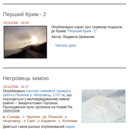
т
о
о
Д
г
о
Перший Крим - 2
о
з
с
в
п
13/11/2006 - 20:30
і
о
Опубліковано нарис про травневу подорож
л
р
до Криму
"Перший Крим - 2"
.
н
я
Автор: Людмила Шевченко
а
д
п
ж
Читати далі
п
е
е
р
р
н
о
е
н
П
б
я
е
у
р
в
ш
а
и
н
Негровець зимою
й
н
К
я
12/11/2006 - 11:17
р
в
Опубліковано
паспорт зимового траверсу
и
п
хребта Пішконя (г. Негровець, 1707 м)
, що
м
р
знаходиться у маловідвідуваному зимою
-
и
районі -- Закарпатських Ґорґанах.
2
к
Проходження було зроблене на Новий Рік
о
2005/2006.
р
м. Синєвір - г. Чертеж - хр. Пішконя - г.
д
Негровець - г. Горб - г. Барвінок - с. Колочава
о
Дивіться також раніше опублікований
нарис
н